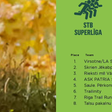
Place
Team
1.
Virsotne/LA
2.
Skrien Jēkabp
3.
Rieksti mīl V
4.
ASK PATRIA
5.
Saule. Pērkon
6.
Trailinity
7.
Riga Trail Ru
8.
Talsu pakalnu