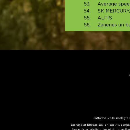
53.
Average spee
54.
SK MERCURY
55.
ALFIS
56.
Zaņenes un bu
Platforma.lv SIA noslēgts 
Saskaņā ar Eiropas Savienības Atveseļoša
kas uzlabo lietotāju pieredzi un pasāku