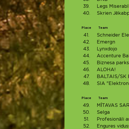
39.
Legs Miserabl
40.
Skrien Jēkabp
Place
Team
41.
Schneider Ele
42.
Emergn
43.
Lynxdojo
44.
Accenture Bal
45.
Biznesa park
46.
ALOHA!
47.
BALTAIS/SK 
48.
SIA "Elektroni
Place
Team
49.
MĪTAVAS SAR
50.
Selga
51.
Profesionāli a
52.
Engures vidus