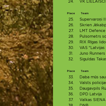
24.
VK LIELAISC
Place
Team
25.
Supervaroņi II
26.
Skrien Jēkabp
27.
LMT Defence
28.
Pulsometrs s
29.
RIX Rīgas lido
30.
VAS "Latvijas 
31.
Juno Runners
32.
Siguldas Taka
Place
Team
33.
Daba mūs sau
34.
Valsts policij
35.
Daugavpils R
36.
DPD Latvija
37.
Valkas SIENA
38.
DNB