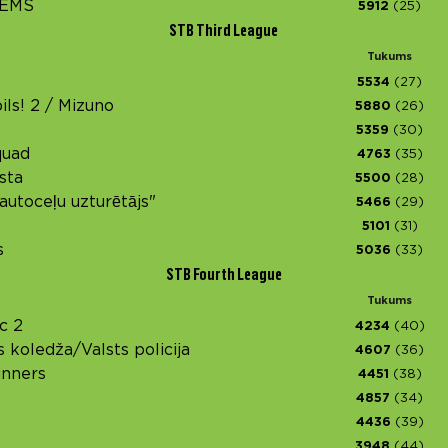
IEMS
5912
(25)
STB Third League
Tukums
5534
(27)
ils! 2 / Mizuno
5880
(26)
5359
(30)
quad
4763
(35)
sta
5500
(28)
autoceļu uzturētājs"
5466
(29)
5101
(31)
s
5036
(33)
STB Fourth League
Tukums
c 2
4234
(40)
as koledža/Valsts policija
4607
(36)
unners
4451
(38)
4857
(34)
4436
(39)
3948
(44)