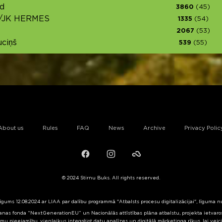
d
3860
(45)
/JK HERMES
1335
(54)
2067
(53)
ciņš
539
(55)
About us
Rules
FAQ
News
Archive
Privacy Polic
Facebook
Instagram
Failiem.lv
© 2024 Stirnu Buks. All rights reserved.
līgums 12.08.2024 ar LIAA par dalību programmā "Atbalsts procesu digitalizācijai", līguma 
nas fonda “NextGenerationEU” un Nacionālās attīstības plāna atbalstu, projekta ietvaros 
mu pieejamību, vienlaikus integrējot datu analīzes un digitālā mārketinga rīkus, lai veic