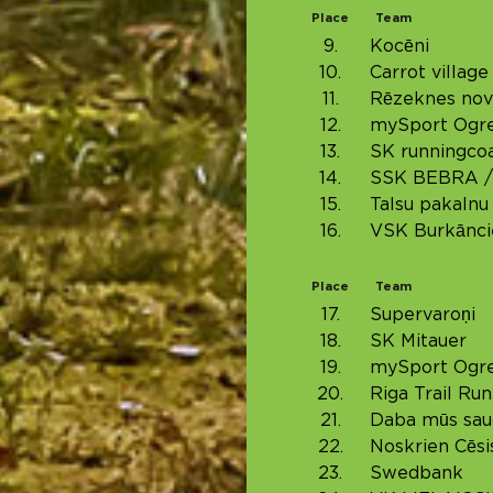
Place
Team
9.
Kocēni
10.
Carrot village
11.
Rēzeknes nov
12.
mySport Ogre
13.
SK runningcoa
14.
SSK BEBRA / 
15.
Talsu pakalnu
16.
VSK Burkānci
Place
Team
17.
Supervaroņi
18.
SK Mitauer
19.
mySport Ogre
20.
Riga Trail Run
21.
Daba mūs sau
22.
Noskrien Cēsi
23.
Swedbank