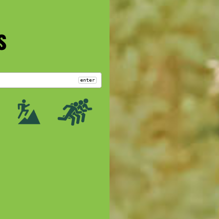
s
enter