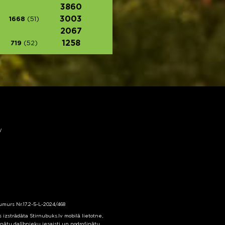
3860
3003
1668
(51)
2067
1258
719
(52)
y
numurs Nr.17.2-5-L-2024/468
izstrādāta Stirnubuks.lv mobilā lietotne,
inātu dalībnieku iesaisti un nodrošinātu