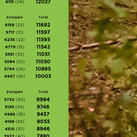
12027
6115
(24)
Zemgale
Total
11692
6158
(23)
11597
5717
(31)
11595
6236
(22)
11542
6779
(15)
11051
5551
(33)
11050
5584
(32)
10895
5794
(29)
10003
4967
(36)
Zemgale
Total
9964
5730
(30)
9746
5139
(34)
9437
4986
(35)
9055
4198
(39)
8946
4510
(37)
7880
3932
(40)