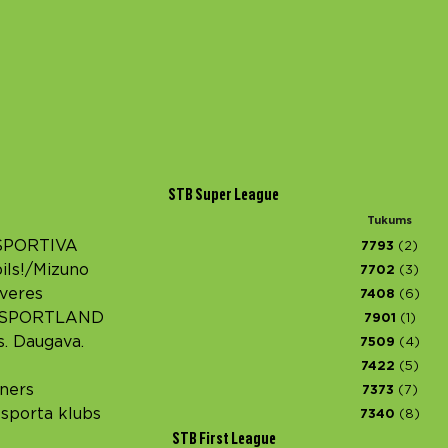
STB Super League
Tukums
 SPORTIVA
7793
(2)
ils!/Mizuno
7702
(3)
āveres
7408
(6)
 SPORTLAND
7901
(1)
s. Daugava.
7509
(4)
7422
(5)
nners
7373
(7)
 sporta klubs
7340
(8)
STB First League