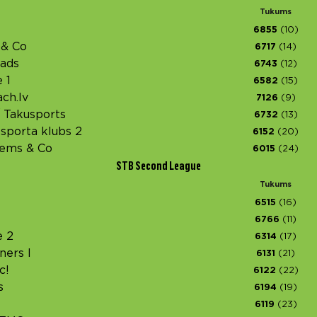
Tukums
6855
(10)
 & Co
6717
(14)
ads
6743
(12)
 1
6582
(15)
ch.lv
7126
(9)
Takusports
6732
(13)
 sporta klubs 2
6152
(20)
ems & Co
6015
(24)
STB Second League
Tukums
6515
(16)
6766
(11)
 2
6314
(17)
ners I
6131
(21)
c!
6122
(22)
s
6194
(19)
6119
(23)