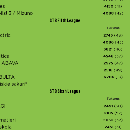
es
4150
(41)
ils! 3 / Mizuno
4088
(42)
STB Fifth League
Tukums
ctric
2745
(48)
4086
(43)
3821
(46)
tics
4546
(37)
s ABAVA
2975
(47)
2518
(49)
BULTA
6206
(18)
skie sakari"
STB Sixth League
Tukums
GI
2491
(50)
2105
(52)
matieri
5052
(32)
skola
2451
(51)