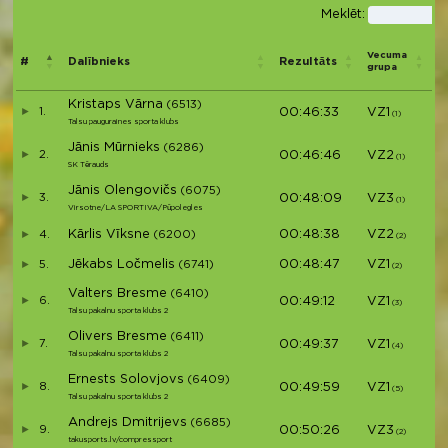
Meklēt:
V
Vecuma
#
Dalībnieks
Rezultāts
p
grupa
d
Kristaps Vārna
(6513)
1.
00:46:33
VZ1
V1
(1)
Talsu pauguraines sporta klubs
Jānis Mūrnieks
(6286)
2.
00:46:46
VZ2
V2
(1)
SK Tērauds
Jānis Olengovičs
(6075)
3.
00:48:09
VZ3
V3
(1)
Virsotne/LA SPORTIVA/Pūpolegles
Kārlis Vīksne
00:48:38
VZ2
4.
(6200)
V4
(2)
Jēkabs Ločmelis
00:48:47
VZ1
5.
(6741)
V5
(2)
Valters Bresme
(6410)
6.
00:49:12
VZ1
V6
(3)
Talsu pakalnu sporta klubs 2
Olivers Bresme
(6411)
7.
00:49:37
VZ1
V7
(4)
Talsu pakalnu sporta klubs 2
Ernests Solovjovs
(6409)
8.
00:49:59
VZ1
V8
(5)
Talsu pakalnu sporta klubs 2
Andrejs Dmitrijevs
(6685)
9.
00:50:26
VZ3
V9
(2)
takusports.lv/compressport