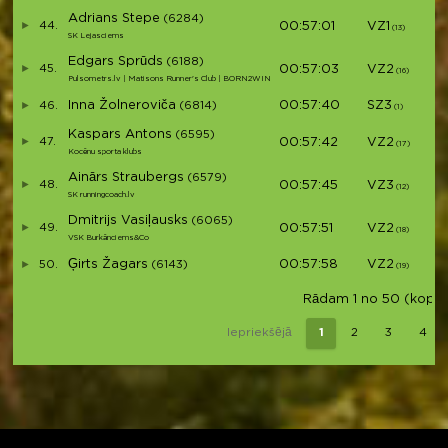
Adrians Stepe
(6284)
44.
00:57:01
VZ1
V4
(13)
SK Lejasciems
Edgars Sprūds
(6188)
45.
00:57:03
VZ2
V4
(16)
Pulsometrs.lv | Matisons Runner's Club | BORN2WIN
Inna Žolneroviča
00:57:40
SZ3
46.
(6814)
S5
(1)
Kaspars Antons
(6595)
47.
00:57:42
VZ2
V4
(17)
Kocēnu sporta klubs
Ainārs Straubergs
(6579)
48.
00:57:45
VZ3
V4
(12)
SK runningcoach.lv
Dmitrijs Vasiļausks
(6065)
49.
00:57:51
VZ2
V4
(18)
VSK Burkānciems&Co
Ģirts Žagars
00:57:58
VZ2
50.
(6143)
V4
(19)
Rādam 1 no 50 (kopā 8
Iepriekšējā
1
2
3
4