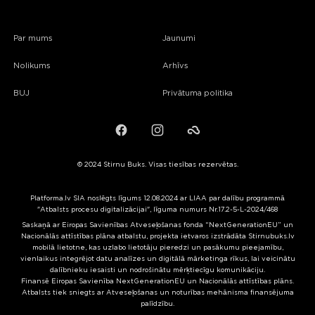
Par mums
Jaunumi
Nolikums
Arhīvs
BUJ
Privātuma politika
Facebook
Instagram
Failiem.lv
© 2024 Stirnu Buks. Visas tiesības rezervētas.
Platforma.lv SIA noslēgts līgums 12.08.2024 ar LIAA par dalību programmā
"Atbalsts procesu digitalizācijai", līguma numurs Nr.17.2-5-L-2024/468
Saskaņā ar Eiropas Savienības Atveseļošanas fonda “NextGenerationEU” un
Nacionālās attīstības plāna atbalstu, projekta ietvaros izstrādāta Stirnubuks.lv
mobilā lietotne, kas uzlabo lietotāju pieredzi un pasākumu pieejamību,
vienlaikus integrējot datu analīzes un digitālā mārketinga rīkus, lai veicinātu
dalībnieku iesaisti un nodrošinātu mērķtiecīgu komunikāciju.
Finansē Eiropas Savienība NextGenerationEU un Nacionālās attīstības plāns.
Atbalsts tiek sniegts ar Atveseļošanas un noturības mehānisma finansējuma
palīdzību.