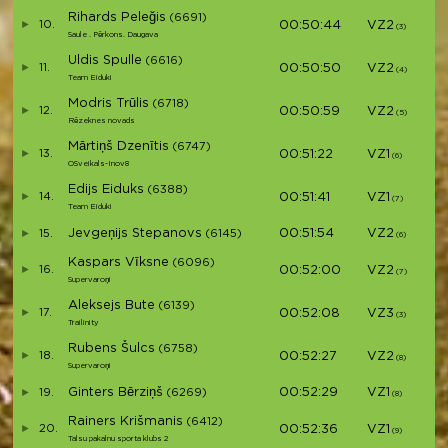
Rihards Peleğis
(6691)
10.
00:50:44
VZ2
V1
(3)
Saule . Pērkons. Daugava
Uldis Spulle
(6616)
11.
00:50:50
VZ2
V1
(4)
Team Eiduki
Modris Trūlis
(6718)
12.
00:50:59
VZ2
V1
(5)
Rēzeknes novads
Mārtiņš Dzenītis
(6747)
13.
00:51:22
VZ1
V1
(6)
OSveikals-Inov8
Edijs Eiduks
(6388)
14.
00:51:41
VZ1
V1
(7)
Team Eiduki
Jevgeņijs Stepanovs
00:51:54
VZ2
15.
(6145)
V1
(6)
Kaspars Vīksne
(6096)
16.
00:52:00
VZ2
V1
(7)
Supervaroņi
Aleksejs Bute
(6139)
17.
00:52:08
VZ3
V1
(3)
Trailinity
Rubens Šulcs
(6758)
18.
00:52:27
VZ2
V1
(8)
Supervaroņi
Ginters Bērziņš
00:52:29
VZ1
19.
(6269)
V1
(8)
Rainers Krišmanis
(6412)
20.
00:52:36
VZ1
V2
(9)
Talsu pakalnu sporta klubs 2