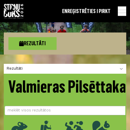
EN
REĢISTRĒTIES I PIRKT
REZULTĀTI
Izvēlies sadaļu
Valmieras Pilsēttakas