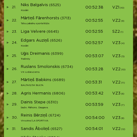
Niks Balgalvis
(6525)
21.
00:52:38
VZ1
V2
(10)
Kocēni
Mārtiņš Fārenhorsts
(3713)
22.
00:52:55
VZ2
V2
(9)
Talsu pakalnu sporta klubs
Liga Velvere
00:52:55
SZ2
23.
(6645)
S1
(1)
Edgars Auziņš
(6526)
24.
00:52:57
VZ3
V2
(4)
Kocēni
Uģis Dreimanis
(6399)
25.
00:53:07
VZ3
V2
(5)
Trailinity
Ruslans Smolonskis
(6734)
26.
00:53:28
VZ2
V2
(10)
VK Lielaisciems
Mārtiņš Babkins
(6689)
27.
00:53:31
VZ2
V2
(11)
BALTAIS/SK BULTA
Agris Hermanis
00:53:42
VZ3
28.
(6806)
V2
(6)
Dainis Stepe
(6310)
29.
00:53:59
VZ3
V2
(7)
Saule. Pērkons. Daugava.
Reinis Bērziņš
(6724)
30.
00:54:00
VZ3
V2
(8)
Virsotne/LA SPORTIVA
Sandis Āboliņš
00:54:01
VZ2
31.
(6527)
V3
(12)