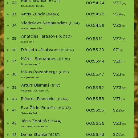
Kārlis Stonka
(6704)
32.
00:54:24
VZ2
V3
(13)
BALTAIS/SK BULTA
Antis Zunda
00:54:26
VZ4
33.
(6460)
V3
(1)
Vladislavs Ņedaivodins
(6134)
34.
00:54:29
VZ2
V3
(14)
Marienburgas Vilki
Anatolijs Tarasovs
(6030)
35.
00:55:12
VZ2
V3
(15)
Būdaskalns
Džuljeta Jēkabsone
00:55:29
SZ1
36.
(6660)
S2
(1)
Mārcis Stepanovs
(6796)
37.
00:55:44
VZ1
V3
(11)
Daba mūs sauc 2
Mikus Rozenbergs
(6181)
38.
00:55:47
VZ3
V3
(9)
Draugiem Group
Artūrs Blūmiņš
(6117)
39.
00:55:52
VZ3
V3
(10)
Virsotne/LA SPORTIVA
Ričards Bisenieks
00:55:56
VZ1
40.
(6243)
V3
(12)
Eva Žilde-Rudzīte
(6003)
41.
00:55:56
SZ2
S3
(2)
Skrien Jēkabpils!
Jānis Znotiņš
(10744)
42.
00:56:26
VZ3
V3
(11)
Virsotne/LA SPORTIVA
Daina Stonka
00:56:43
SZ2
43.
(6281)
S4
(3)