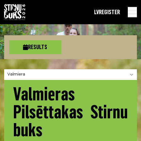
LV
REGISTER
RESULTS
Choose a section
Valmieras
Pilsēttakas Stirnu
buks