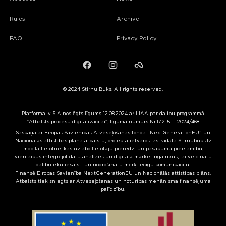
Rules
Archive
FAQ
Privacy Policy
Facebook
Instagram
Failiem.lv
© 2024 Stirnu Buks. All rights reserved.
Platforma.lv SIA noslēgts līgums 12.08.2024 ar LIAA par dalību programmā
"Atbalsts procesu digitalizācijai", līguma numurs Nr.17.2-5-L-2024/468
Saskaņā ar Eiropas Savienības Atveseļošanas fonda “NextGenerationEU” un
Nacionālās attīstības plāna atbalstu, projekta ietvaros izstrādāta Stirnubuks.lv
mobilā lietotne, kas uzlabo lietotāju pieredzi un pasākumu pieejamību,
vienlaikus integrējot datu analīzes un digitālā mārketinga rīkus, lai veicinātu
dalībnieku iesaisti un nodrošinātu mērķtiecīgu komunikāciju.
Finansē Eiropas Savienība NextGenerationEU un Nacionālās attīstības plāns.
Atbalsts tiek sniegts ar Atveseļošanas un noturības mehānisma finansējuma
palīdzību.