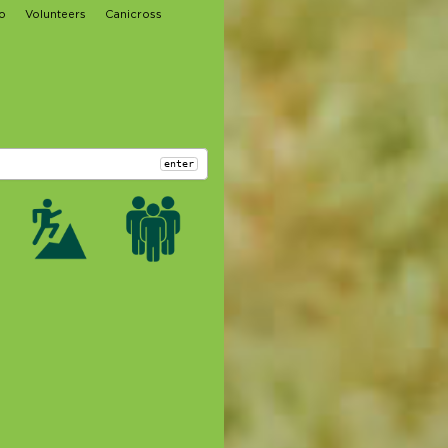
o
Volunteers
Canicross
enter