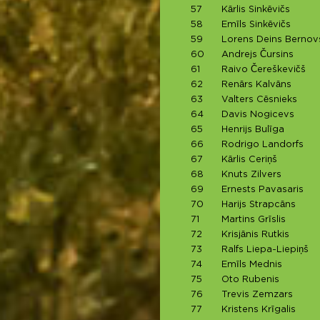
57
Kārlis Sinkēvičs
58
Emīls Sinkēvičs
59
Lorens Deins Bernov
60
Andrejs Čursins
61
Raivo Čereškevičš
62
Renārs Kalvāns
63
Valters Cēsnieks
64
Davis Nogicevs
65
Henrijs Bulīga
66
Rodrigo Landorfs
67
Kārlis Ceriņš
68
Knuts Zilvers
69
Ernests Pavasaris
70
Harijs Strapcāns
71
Martins Grīslis
72
Krisjānis Rutkis
73
Ralfs Liepa-Liepiņš
74
Emīls Mednis
75
Oto Rubenis
76
Trevis Zemzars
77
Kristens Krīgalis