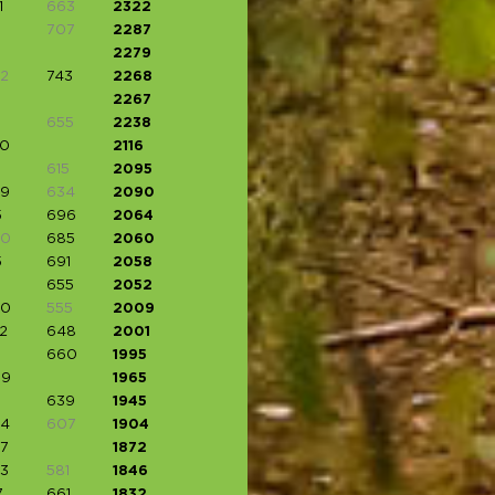
1
663
2322
707
2287
2279
2
743
2268
2267
655
2238
0
2116
615
2095
9
634
2090
5
696
2064
80
685
2060
5
691
2058
655
2052
00
555
2009
2
648
2001
660
1995
09
1965
639
1945
4
607
1904
7
1872
3
581
1846
7
661
1832