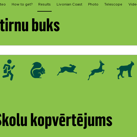
teo
How to get?
Results
Livonian Coast
Photo
Telescope
Vide
Stirnu buks
 Skolu kopvērtējums