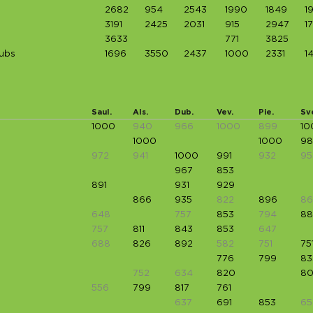
2682
954
2543
1990
1849
1
3191
2425
2031
915
2947
1
3633
771
3825
lubs
1696
3550
2437
1000
2331
1
Saul.
Als.
Dub.
Vev.
Pie.
Sv
1000
940
966
1000
899
10
1000
1000
98
972
941
1000
991
932
95
967
853
891
931
929
866
935
822
896
8
648
757
853
794
88
757
811
843
853
647
688
826
892
582
751
75
776
799
83
752
634
820
8
556
799
817
761
637
691
853
65