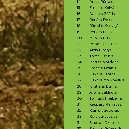
14
Ansis Pūpols
15
Ernests Kalvāns
16
Daniels Zālītis
17
Renārs Deksnis
18
Rūdolfs Krieviņš
19
Renārs Lūsis
20
Marats Elksnis
21
Roberts Teteris
22
Artis Pirogs
23
Toms Dzenis
24
Matīss Nordens
25
Francis Dzenis
26
Oskars Teteris
27
Oskars Markovskis
28
Kristiāns Bugra
29
Ārons Saklaurs
30
Tomass Freibergs
31
Kaspars Ragaušs
32
Reinis Ludboržs
33
Rojs Jurševskis
34
Rihards Dakteris
35
Ernests Grīnvalds