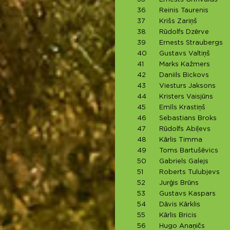
36
Reinis Taurenis
37
Krišs Zariņš
38
Rūdolfs Dzērve
39
Ernests Straubergs
40
Gustavs Valtiņš
41
Marks Kažmers
42
Daniils Bickovs
43
Viesturs Jaksons
44
Kristers Vaisjūns
45
Emīls Krastiņš
46
Sebastians Broks
47
Rūdolfs Abiļevs
48
Kārlis Timma
49
Toms Bartušēvics
50
Gabriels Galejs
51
Roberts Tulubjevs
52
Jurģis Brūns
53
Gustavs Kaspars
54
Dāvis Kārklis
55
Kārlis Bricis
56
Hugo Anaņičs