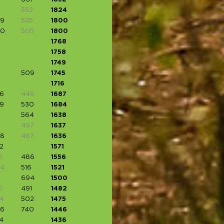
552
1824
9
535
1800
90
505
1800
1768
1758
1749
509
1745
1716
6
449
1687
9
530
1684
564
1638
497
1637
8
467
1636
2
1571
0
486
1556
4
516
1521
694
1500
0
491
1482
4
502
1475
6
740
1446
4
1436