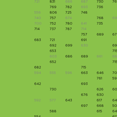
721
831
686
687
730
76
769
782
693
736
556
806
725
748
740
757
674
768
69
700
752
780
641
735
714
737
787
714
757
689
67
683
721
691
692
699
630
69
653
71
603
686
689
661
6
652
71
682
715
594
555
596
663
646
7
761
59
642
693
730
626
6
676
630
592
577
643
617
64
697
668
50
588
615
64
554
61