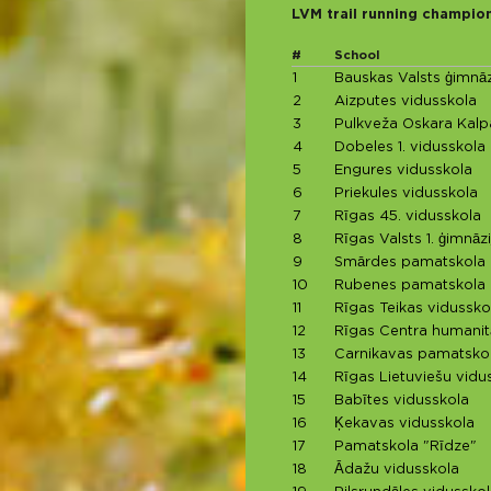
LVM trail running champio
#
School
1
Bauskas Valsts ģimnāz
2
Aizputes vidusskola
3
Pulkveža Oskara Kalpa
4
Dobeles 1. vidusskola
5
Engures vidusskola
6
Priekules vidusskola
7
Rīgas 45. vidusskola
8
Rīgas Valsts 1. ģimnāzi
9
Smārdes pamatskola
10
Rubenes pamatskola
11
Rīgas Teikas vidussko
12
Rīgas Centra humanit
13
Carnikavas pamatsko
14
Rīgas Lietuviešu vidu
15
Babītes vidusskola
16
Ķekavas vidusskola
17
Pamatskola "Rīdze"
18
Ādažu vidusskola