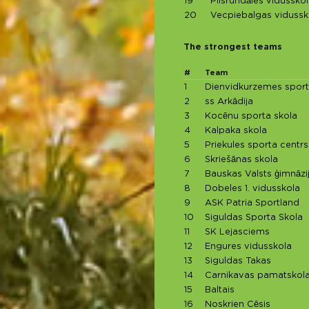
19
Pilsrundāles vidussko
20
Vecpiebalgas vidussk
The strongest teams
#
Team
1
Dienvidkurzemes sport
2
ss Arkādija
3
Kocēnu sporta skola
4
Kalpaka skola
5
Priekules sporta centrs
6
Skriešānas skola
7
Bauskas Valsts ģimnāzi
8
Dobeles 1. vidusskola
9
ASK Patria Sportland
10
Siguldas Sporta Skola
11
SK Lejasciems
12
Engures vidusskola
13
Siguldas Takas
14
Carnikavas pamatskol
15
Baltais
16
Noskrien Cēsis