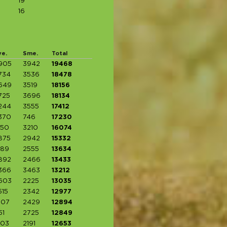
19
16
ve.
Sme.
Total
905
3942
19468
734
3536
18478
649
3519
18156
725
3696
18134
244
3555
17412
370
746
17230
150
3210
16074
875
2942
15332
789
2555
13634
892
2466
13433
366
3463
13212
603
2225
13035
515
2342
12977
607
2429
12894
51
2725
12849
103
2191
12653