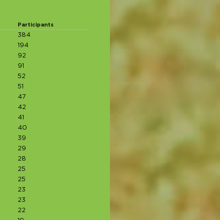
Participants
384
194
92
91
52
51
47
42
41
40
39
29
28
25
25
23
23
22