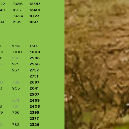
922
3456
12593
740
1807
12401
3494
11723
441
1599
11613
e.
Sme.
Total
00
1000
3000
6
936
2986
3
975
2966
937
2757
2751
60
769
2697
3
905
2641
2507
1
674
2469
3
761
2408
09
766
2395
2377
0
782
2326