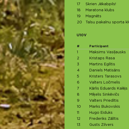
17
Skrien Jēkabpils!
18
Maratona klubs
19
Magnēts
20
Talsu pakalnu sporta k
U10V
#
Participant
1
Maksims Vasiļausks
2
Kristaps Rasa
3
Martins Eglītis
4
Daniels Matisāns
5
Kristers Tarasovs
6
Valters Ločmelis
7
Kārlis Eduards Kalējs
8
Miķelis Sinkēvičs
9
Valters Priedītis
10
Marks Bukovskis
11
Hugo Eiduks
12
Frederiks Zālītis
13
Gusts Zilvers