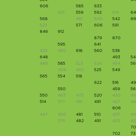
606
585
633
501
559
592
514
64
568
481
500
542
6
523
571
606
591
846
912
879
870
595
641
425
480
618
560
538
648
493
54
486
585
523
524
454
56
409
462
525
549
565
554
518
622
516
49
550
459
56
550
463
475
520
430
41
514
377
481
491
427
44
806
447
466
481
510
437
41
376
482
491
422
43
70
702
73