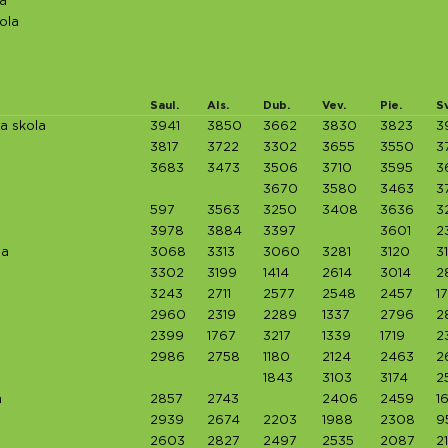
la
ola
Saul.
Als.
Dub.
Vev.
Pie.
S
a skola
3941
3850
3662
3830
3823
3
3817
3722
3302
3655
3550
3
3683
3473
3506
3710
3595
3
3670
3580
3463
3
597
3563
3250
3408
3636
3
3978
3884
3397
3601
2
ja
3068
3313
3060
3281
3120
3
3302
3199
1414
2614
3014
2
3243
2711
2577
2548
2457
1
2960
2319
2289
1337
2796
2
2399
1767
3217
1339
1719
2
2986
2758
1180
2124
2463
2
1843
3103
3174
2
a
2857
2743
2406
2459
1
2939
2674
2203
1988
2308
9
2603
2827
2497
2535
2087
2