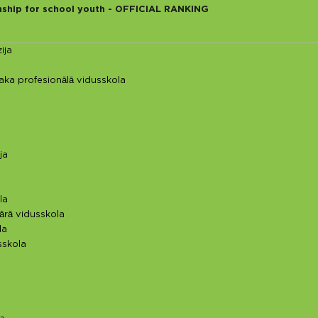
nship for school youth - OFFICIAL RANKING
ija
ka profesionālā vidusskola
ja
la
ārā vidusskola
la
sskola