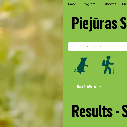
Race
Program
Distances
Me
Piejūras 
Kopvērtējums
Results -