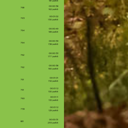
181 punkti
00:00:58
768
162 punkti
00:01:02
765
150 punkti
00:00:49
764
189 punkti
00:00:59
764
158 punkti
00:00:53
762
177 punkti
00:00:58
762
160 punkti
00:01:01
761
152 punkti
00:01:12
761
130 punkti
00:01:11
760
132 punkti
00:01:12
759
129 punkti
00:00:51
861
255 punkti