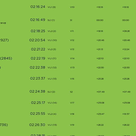
02:16:24
VL1 (9)
V10
+16:16
+16:16
02:16:49
SL1 (1)
S1
00:00
00:00
varoņi
02:18:25
VL2 (2)
V11
+18:16
+09:26
2927)
02:20:54
VL1 (10)
V12
+20:46
+20:46
02:21:22
VL2 (3)
V13
+21:13
+12:24
(2845)
02:22:19
VL1 (11)
V14
+22:10
+22:10
)
02:22:38
VL1 (12)
V15
+22:30
+22:30
02:23:37
VL1 (13)
V16
+23:28
+23:28
02:24:38
SL1 (2)
S2
+07:49
+07:49
02:25:17
VL1 (14)
V17
+25:08
+25:08
02:25:55
VL2 (4)
V18
+25:47
+16:57
736)
02:26:30
VL1 (15)
V19
+26:22
+26:22