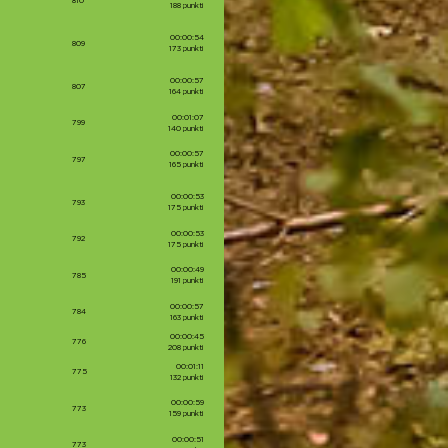
810
188 punkti
00:00:54
809
173 punkti
00:00:57
807
164 punkti
00:01:07
799
140 punkti
00:00:57
797
165 punkti
00:00:53
793
175 punkti
00:00:53
792
175 punkti
00:00:49
785
191 punkti
00:00:57
784
163 punkti
00:00:45
776
208 punkti
00:01:11
775
132 punkti
00:00:59
773
159 punkti
00:00:51
773