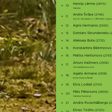
Henrijs Lērme
(2870)
10.
Trailinity
Anete Švilpe
(2746)
11.
Inov-8 / OSveikals.lv / VĀVERES / Super
Agris Hermanis
12.
(2926)
Dzintars Skrundenieks
13.
(
Aleksejs Bute
14.
(2732)
Konstantins Biktimirovs
15.
Matīss Haritonovs
16.
(2763
Arturs Kažmers
(2936)
17.
VSK Burkānciems & Co
Agate Armane
(2918)
18.
Green Motors/Škoda
Elvis Lodiņš
19.
(2701)
Miks Pētersons
(2806)
20.
Trailinity/ bored.red
Andris Rozentālbergs
21.
(2
Elviss Tirzītis
(2720)