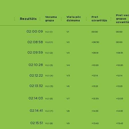
Pret ve
Vecuma
Vieta pēc
Pret
Rezultāts
grupas
grupa
dzimuma
uzvarētāju
uzvarētā
02:00:09
VL1 (1)
V1
00:00
00:00
02:08:58
VL2 (1)
V2
+08:50
00:00
02:09:59
VL1 (2)
V3
+09:51
+09:51
02:10:28
VL1 (3)
V4
+10:20
+10:20
02:12:22
VL1 (4)
V5
+12:14
+12:14
02:13:32
VL1 (5)
V6
+13:23
+13:23
02:14:03
VL1 (6)
V7
+13:55
+13:55
02:14:41
VL1 (7)
V8
+14:33
+14:33
02:15:51
VL1 (8)
V9
+15:43
+15:43