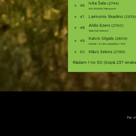
Ivita Šale
(2744)
46.
SSK BEBRA/Takusports
Laimonis Skadins
47.
(2939)
Aldis Ezers
(2760)
48.
Riga Trail Runners
Kalvis Silgals
(2809)
49.
Surikati / Eveko poligrāfija / PUK
Klāvs Sebris
50.
(2789)
Rādam 1 no 50 (kopā 237 ieraks
Par 