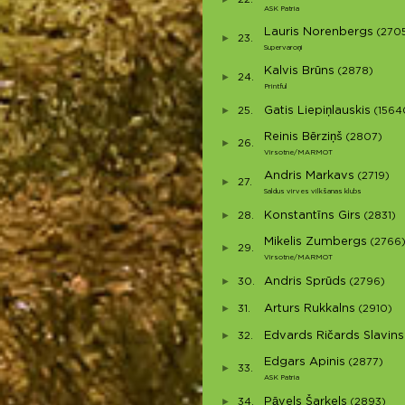
22.
ASK Patria
Lauris Norenbergs
(270
23.
Supervaroņi
Kalvis Brūns
(2878)
24.
Printful
Gatis Liepiņlauskis
25.
(1564
Reinis Bērziņš
(2807)
26.
Virsotne/MARMOT
Andris Markavs
(2719)
27.
Saldus virves vilkšanas klubs
Konstantīns Girs
28.
(2831)
Mikelis Zumbergs
(2766
29.
Virsotne/MARMOT
Andris Sprūds
30.
(2796)
Arturs Rukkalns
31.
(2910)
Edvards Ričards Slavins
32.
Edgars Apinis
(2877)
33.
ASK Patria
Pāvels Šarkels
34.
(2893)