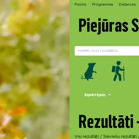
Posms
Programma
Distances
Piejūras 
Kopvērtējums
Rezultāti 
Visi rezultāti
/
Sieviešu rezultāti