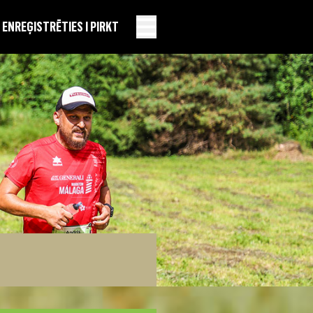
EN
REĢISTRĒTIES I PIRKT