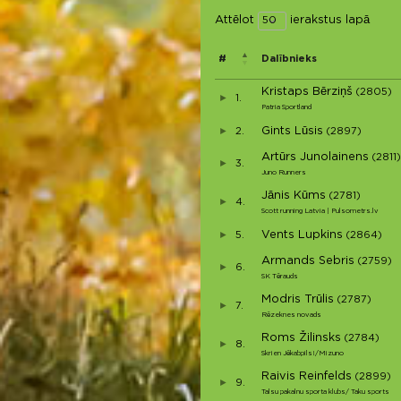
Attēlot
ierakstus lapā
#
Dalībnieks
Kristaps Bērziņš
(2805)
1.
Patria Sportland
Gints Lūsis
2.
(2897)
Artūrs Junolainens
(2811)
3.
Juno Runners
Jānis Kūms
(2781)
4.
Scott running Latvia | Pulsometrs.lv
Vents Lupkins
5.
(2864)
Armands Sebris
(2759)
6.
SK Tērauds
Modris Trūlis
(2787)
7.
Rēzeknes novads
Roms Žilinsks
(2784)
8.
Skrien Jēkabpils!/Mizuno
Raivis Reinfelds
(2899)
9.
Talsu pakalnu sporta klubs/ Taku sports