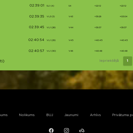
02:39:01
SL1 (4)
S4
+22:12
+22:12
02:39:35
VL3 (3)
V43
+39:26
+03:04
02:39:45
VL1 (28)
V44
+39:37
+39:37
02:40:54
VL1 (29)
V45
+40:45
+40:45
02:40:57
VL1 (30)
V46
+40:48
+40:48
Iepriekšējā
1
ti)
mums
Nolikums
BUJ
Jaunumi
Arhīvs
Privātuma po
Facebook
Instagram
Failiem.lv