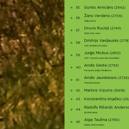
Guntis Arnicāns
35.
(2942)
Žans Verdens
(2706)
36.
Zaķumuiža
Druvis Ruciņš
(2749)
37.
Daba mūs sauc!
Dmitrijs Vasiļausks
(2718
38.
VSK Burkānciems&Co
Jurģis Mickus
(2853)
39.
VAS "Latvijas autoceļu uzturētājs"
Andis Geste
(2793)
40.
Pavasara Dubļu Pasākums
Andis Jaunkierpis
(2726)
41.
Maratona klubs
Martins Vizums
42.
(15618)
Konstantīns Krjačko
43.
(29
Rūdolfs Ričards Anders
44.
Biofarmacija
Aiga Taulīna
(2780)
45.
Saldus Boksa klubs