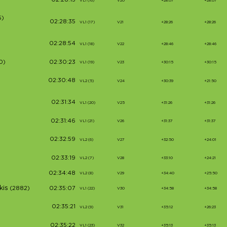
02:28:15
VL1 (16)
V20
+28:07
+28:07
5)
02:28:35
VL1 (17)
V21
+28:26
+28:26
02:28:54
VL1 (18)
V22
+28:46
+28:46
0)
02:30:23
VL1 (19)
V23
+30:15
+30:15
02:30:48
VL2 (5)
V24
+30:39
+21:50
02:31:34
VL1 (20)
V25
+31:26
+31:26
02:31:46
VL1 (21)
V26
+31:37
+31:37
)
02:32:59
VL2 (6)
V27
+32:50
+24:01
02:33:19
VL2 (7)
V28
+33:10
+24:21
02:34:48
VL2 (8)
V29
+34:40
+25:50
kis
(2882)
02:35:07
VL1 (22)
V30
+34:58
+34:58
02:35:21
VL2 (9)
V31
+35:12
+26:23
02:35:22
VL1 (23)
V32
+35:13
+35:13