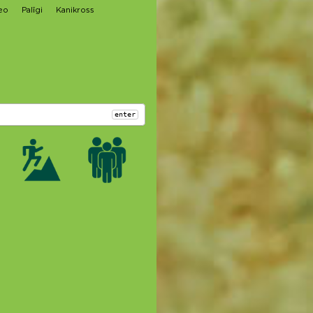
eo
Palīgi
Kanikross
enter