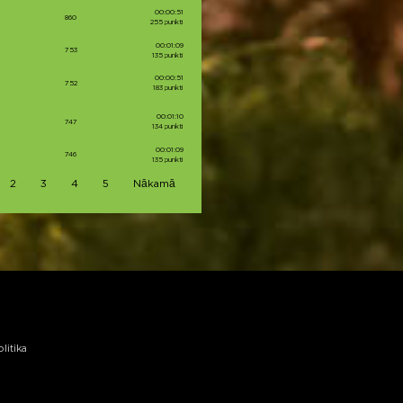
00:00:51
860
255 punkti
00:01:09
753
135 punkti
00:00:51
752
183 punkti
00:01:10
747
134 punkti
00:01:09
746
135 punkti
2
3
4
5
Nākamā
litika