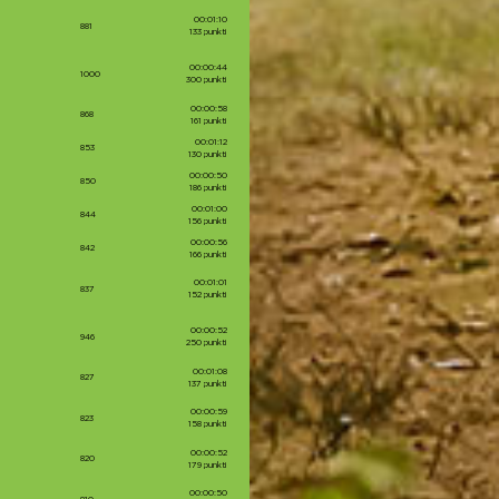
00:01:10
881
133 punkti
00:00:44
1000
300 punkti
00:00:58
868
161 punkti
00:01:12
853
130 punkti
00:00:50
850
186 punkti
00:01:00
844
156 punkti
00:00:56
842
166 punkti
00:01:01
837
152 punkti
00:00:52
946
250 punkti
00:01:08
827
137 punkti
00:00:59
823
158 punkti
00:00:52
820
179 punkti
00:00:50