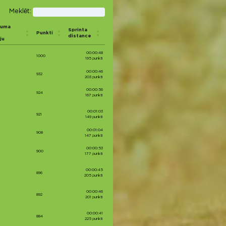
Meklēt:
cuma
Sprinta
Punkti
distance
ju
00:00:48
1000
195 punkti
00:00:46
932
203 punkti
00:00:56
924
167 punkti
00:01:03
921
149 punkti
00:01:04
908
147 punkti
00:00:53
900
177 punkti
00:00:45
896
205 punkti
00:00:46
892
201 punkti
00:00:41
884
225 punkti