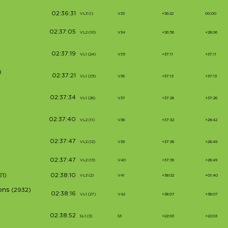
02:36:31
VL3 (1)
V33
+36:22
00:00
02:37:05
VL2 (10)
V34
+36:56
+28:06
02:37:19
VL1 (24)
V35
+37:11
+37:11
)
02:37:21
VL1 (25)
V36
+37:13
+37:13
02:37:34
VL1 (26)
V37
+37:26
+37:26
02:37:40
VL2 (11)
V38
+37:32
+28:42
02:37:47
VL2 (12)
V39
+37:38
+28:49
02:37:47
VL2 (13)
V40
+37:39
+28:49
21)
02:38:10
VL3 (2)
V41
+38:02
+01:40
ons
(2932)
02:38:16
VL1 (27)
V42
+38:07
+38:07
02:38:52
SL1 (3)
S3
+22:03
+22:03