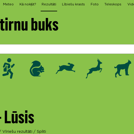
Meteo
Kā nokļūt?
Rezultāti
Lībiešu krasts
Foto
Teleskops
Vid
Stirnu buks
- Lūsis
/
Vīriešu rezultāti
/
Spliti