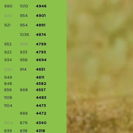
990
1010
4946
920
954
4901
921
954
4891
1036
4874
952
906
4799
922
933
4793
934
958
4694
890
914
4651
949
4611
848
4582
856
868
4557
1108
4483
1104
4473
888
4472
804
879
4340
839
838
4318