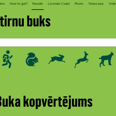
teo
How to get?
Results
Livonian Coast
Photo
Telescope
Vide
Stirnu buks
 Buka kopvērtējums