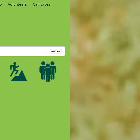
o
Volunteers
Canicross
enter