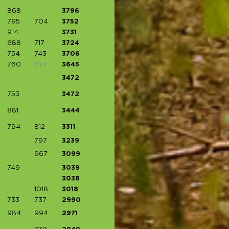
868
3796
795
704
3752
914
3731
688
717
3724
754
743
3706
760
677
3645
3472
753
3472
881
3444
794
812
3311
797
3239
967
3099
749
3039
3038
1018
3018
733
737
2990
984
994
2971