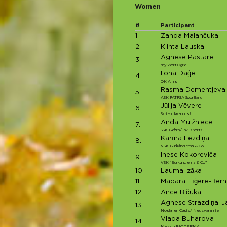
Women
#
Participant
1.
Zanda Malančuka
2.
Klinta Lauska
Agnese Pastare
3.
mySport Ogre
Ilona Daģe
4.
OK Alnis
Rasma Dementjeva
5.
ASK PATRIA Sportland
Jūlija Vēvere
6.
Skrien Jēkabpils!
Anda Muižniece
7.
SSK Bebra/Takusports
Karīna Lezdiņa
8.
VSK Burkānciems & Co
Inese Kokoreviča
9.
VSK "Burkānciems & Co"
10.
Lauma Izāka
11.
Madara Tīģere-Ber
12.
Ance Bičuka
Agnese Strazdiņa-
13.
Noskrien Cēsis/ Neuzvaramie
Vlada Buharova
14.
Myskin BIODERMA