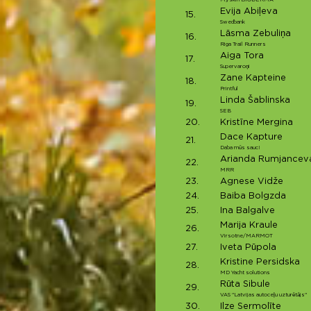
Evija Abiļeva
15.
Swedbank
Lāsma Zebuliņa
16.
Riga Trail Runners
Aiga Tora
17.
Supervaroņi
Zane Kapteine
18.
Printful
Linda Šablinska
19.
SEB
20.
Kristīne Mergina
Dace Kapture
21.
Daba mūs sauc!
Arianda Rumjancev
22.
MRR
23.
Agnese Vidže
24.
Baiba Bolgzda
25.
Ina Balgalve
Marija Kraule
26.
Virsotne/MARMOT
27.
Iveta Pūpola
Kristine Persidska
28.
MD Yacht solutions
Rūta Sibule
29.
VAS "Latvijas autoceļu uzturētājs"
30.
Ilze Sermolīte