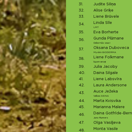
31.
Judite Siliņa
32.
Alise Griķe
33.
Liene Brūvele
Linda Sīle
34.
LMT
35.
Eva Borherte
Gunda Plūmane
36.
Daba mūs sauc!
Oksana Duboveca
37.
Myskin BIODERMA
Liene Folkmane
38.
Supervaroņi
39.
Julia Jacoby
40.
Daina Silgale
41.
Liene Labsvīra
42.
Laura Andersone
Auce Ježeka
43.
Valkas SIENA
44.
Marta Kvisvika
45.
Marianna Malere
Daina Gotfrīde-Ber
46.
Juno Runners
47.
Olga Vasiļjeva
Monta Vasile
48.