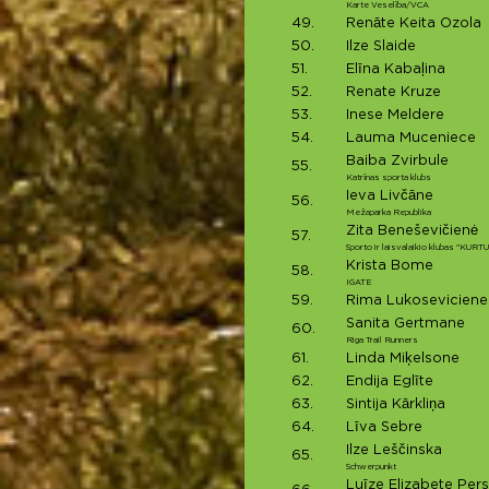
Karte Veselība/VCA
49.
Renāte Keita Ozola
50.
Ilze Slaide
51.
Elīna Kabaļina
52.
Renate Kruze
53.
Inese Meldere
54.
Lauma Muceniece
Baiba Zvirbule
55.
Katrīnas sporta klubs
Ieva Livčāne
56.
Mežaparka Republika
Zita Beneševičienė
57.
Sporto ir laisvalaikio klubas "KURT
Krista Bome
58.
IGATE
59.
Rima Lukoseviciene
Sanita Gertmane
60.
Riga Trail Runners
61.
Linda Miķelsone
62.
Endija Eglīte
63.
Sintija Kārkliņa
64.
Līva Sebre
Ilze Leščinska
65.
Schwerpunkt
Luīze Elizabete Per