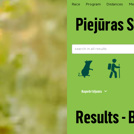
Race
Program
Distances
Me
Piejūras 
Kopvērtējums
Results -