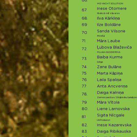
66.
MD YACHT SOLUTION
Inese Otomere
67.
Rieksti mīl Vāveres
68.
Ilva Kārkliņa
69.
Ilze Boldāne
Sanda Vilsone
70.
Printful
71.
Māra Laube
Ļubova Blaževiča
72.
Myskin BIODERMA
Baiba Kurme
73.
Selga
74.
Zane Bulāne
75.
Marta Kāpiņa
76.
Laila Spaliņa
77.
Anta Ancveriņa
Daiga Kalniņa
78.
Zemessardzes 13.kājnieku bataljon
79.
Māra Vītola
80.
Liene Larnovska
Sigita Nīcgale
81.
Unifiedpost
82.
Inese Kazarevska
83.
Daiga Ribikauska