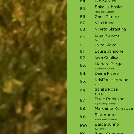
84.
Ilze Kalvāne
Ērika Bužinska
85.
Riga Trail Runners
86.
Zane Timma
87.
Vija Utane
88.
Vineta Skrastiņa
Līga Puhova
89.
Daba mūs sauc!
90.
Evita Kļava
91.
Laura Jansone
92.
Ieva Cepliša
Madara Berga
93.
Accenture Baltics
94.
Daina Fišere
Kristīne Hermane
95.
ELVI
Sanita Roze
96.
Trailinty
Dace Podkalne
97.
Supervaroņu treniņi
98.
Margarita Kurašova
Rita Anopa
99.
Rieksti mīl Vāveres
Baiba Juhno
100.
Born2Win