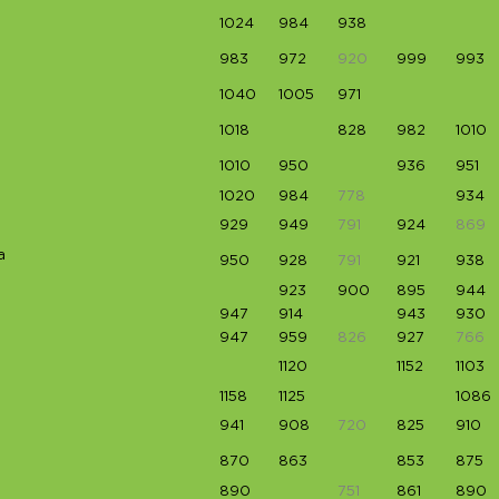
1024
984
938
983
972
920
999
993
1040
1005
971
1018
828
982
1010
1010
950
936
951
1020
984
778
934
929
949
791
924
869
a
950
928
791
921
938
923
900
895
944
947
914
943
930
947
959
826
927
766
1120
1152
1103
1158
1125
1086
941
908
720
825
910
870
863
853
875
890
751
861
890