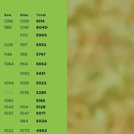
Sve.
Sme.
Total
1258
1205
6114
1185
1245
6040
1170
5960
1229
1197
5932
1148
1156
5747
1084
1164
5662
1092
5431
1094
1055
5322
1033
1035
5285
1085
5165
1043
1014
5128
1032
1047
5071
984
5024
1022
1070
4962