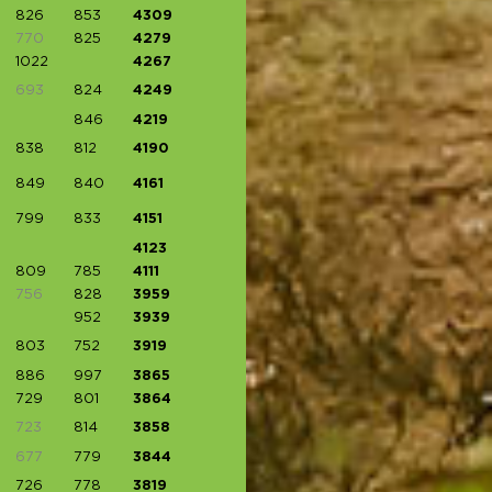
826
853
4309
770
825
4279
1022
4267
693
824
4249
846
4219
838
812
4190
849
840
4161
799
833
4151
4123
809
785
4111
756
828
3959
952
3939
803
752
3919
886
997
3865
729
801
3864
723
814
3858
677
779
3844
726
778
3819