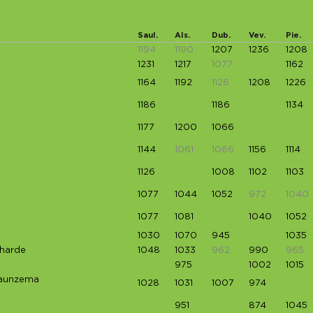
Saul.
Als.
Dub.
Vev.
Pie.
1194
1190
1207
1236
1208
1231
1217
1077
1162
1164
1192
1126
1208
1226
1186
1186
1134
1177
1200
1066
1144
1061
1066
1156
1114
1126
1008
1102
1103
1077
1044
1052
972
1040
1077
1081
1040
1052
1030
1070
945
1035
nharde
1048
1033
962
990
965
975
1002
1015
Jaunzema
1028
1031
1007
974
951
874
1045