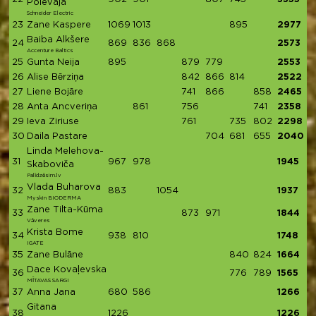
Polevaja
Schneider Electric
23
Zane Kaspere
1069
1013
895
2977
Baiba Alkšere
24
869
836
868
2573
Accenture Baltics
25
Gunta Neija
895
879
779
2553
26
Alise Bērziņa
842
866
814
2522
27
Liene Bojāre
741
866
858
2465
28
Anta Ancveriņa
861
756
741
2358
29
Ieva Ziriuse
761
735
802
2298
30
Daila Pastare
704
681
655
2040
Linda Melehova-
31
967
978
1945
Skaboviča
Palīdzēsim.lv
Vlada Buharova
32
883
1054
1937
Myskin BIODERMA
Zane Tilta-Kūma
33
873
971
1844
Vāveres
Krista Bome
34
938
810
1748
IGATE
35
Zane Bulāne
840
824
1664
Dace Kovaļevska
36
776
789
1565
MĪTAVAS SARGI
37
Anna Jana
680
586
1266
Gitana
38
1226
1226