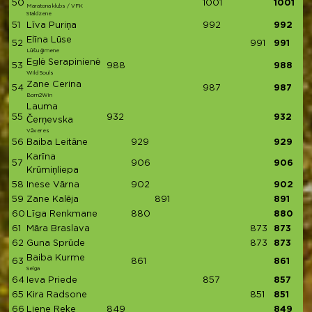
50
1001
1001
Maratona klubs / VFK
Staldzene
51
Līva Puriņa
992
992
Elīna Lūse
52
991
991
Lūšu ģimene
Eglė Serapinienė
53
988
988
Wild Souls
Zane Cerina
54
987
987
Born2Win
Lauma
55
932
932
Čerņevska
Vāveres
56
Baiba Leitāne
929
929
Karīna
57
906
906
Krūmiņliepa
58
Inese Vārna
902
902
59
Zane Kalēja
891
891
60
Līga Renkmane
880
880
61
Māra Braslava
873
873
62
Guna Sprūde
873
873
Baiba Kurme
63
861
861
Selga
64
Ieva Priede
857
857
65
Kira Radsone
851
851
66
Liene Reķe
849
849