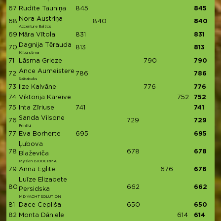
67
Rudīte Tauniņa
845
845
Nora Austriņa
68
840
840
Accenture Baltics
69
Māra Vītola
831
831
Dagnija Tērauda
70
813
813
Klibā stirna
71
Lāsma Grieze
790
790
Ance Aumeistere
72
786
786
Spēkakoks
73
Ilze Kalvāne
776
776
74
Viktorija Kareive
752
752
75
Inta Zīriuse
741
741
Sanda Vilsone
76
729
729
Printful
77
Eva Borherte
695
695
Ļubova
78
678
678
Blaževiča
Myskin BIODERMA
79
Anna Eglite
676
676
Luīze Elizabete
80
662
662
Persidska
MD YACHT SOLUTION
81
Dace Cepliša
650
650
82
Monta Dāniele
614
614