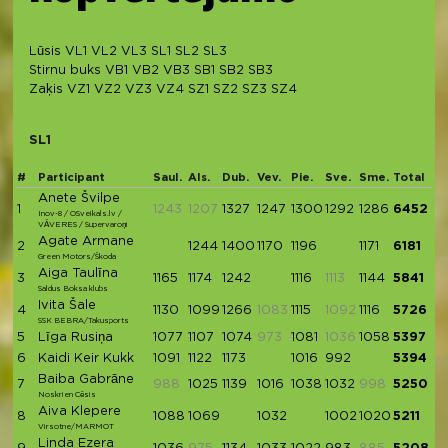
Lūsis
VL1
VL2
VL3
SL1
SL2
SL3
Stirnu buks
VB1
VB2
VB3
SB1
SB2
SB3
Zaķis
VZ1
VZ2
VZ3
VZ4
SZ1
SZ2
SZ3
SZ4
SL1
#
Participant
Saul.
Als.
Dub.
Vev.
Pie.
Sve.
Sme.
Total
Anete Švilpe
1
1243
1207
1327
1247
1300
1292
1286
6452
Inov-8 / OSveikals.lv /
VĀVERES / Supervaroņi
Agate Armane
2
1244
1400
1170
1196
1171
6181
Green Motors/Škoda
Aiga Taulīna
3
1165
1174
1242
1116
1113
1144
5841
Saldus Boksa klubs
Ivita Šale
4
1130
1099
1266
1083
1115
1092
1116
5726
SSK BEBRA/Takusports
5
Līga Rusiņa
1077
1107
1074
973
1081
1036
1058
5397
6
Kaidi Keir Kukk
1091
1122
1173
1016
992
5394
Baiba Gabrāne
7
988
1025
1139
1016
1038
1032
998
5250
Noskrien Cēsis
Aiva Klepere
8
1088
1069
1032
1002
1020
5211
Virsotne/MARMOT
Linda Ezera