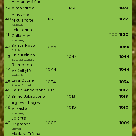
Akmanavičiūtė
39
Alma Vitola
1149
1149
Vincenta
40
1122
1122
Mikulenaite
Wild Souls
Jekaterina
41
1100
1100
Gallamova
Supervaroņi
Sanita Roze
42
1086
1086
Trailinty
Enia Kalniņa
43
1044
1044
Ogres biatlona klubs
Raimonda
44
1044
1044
Vaičaitytė
Wild Souls
Līva Caune
45
1034
1034
Sprint on Demand
46
Laura Andersone
1017
1017
47
Signe Jēkabsone
1013
1013
Agnese Logina-
48
1010
1010
Vilkaste
Supervaroņi
Jolanta
49
1009
1009
Brigmane
Brigmaņi
Madara Frēliha