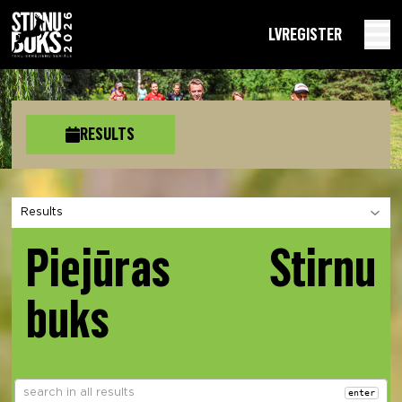
LV
REGISTER
RESULTS
Choose a section
Piejūras Stirnu
buks
enter