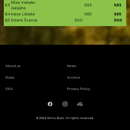
Elīza Viekale-
83
593
593
Gasjūne
84
Inese Libiete
565
565
85
Estere Šverna
500
500
About us
News
Rules
Archive
FAQ
Privacy Policy
Facebook
Instagram
Failiem.lv
© 2024 Stirnu Buks. All rights reserved.