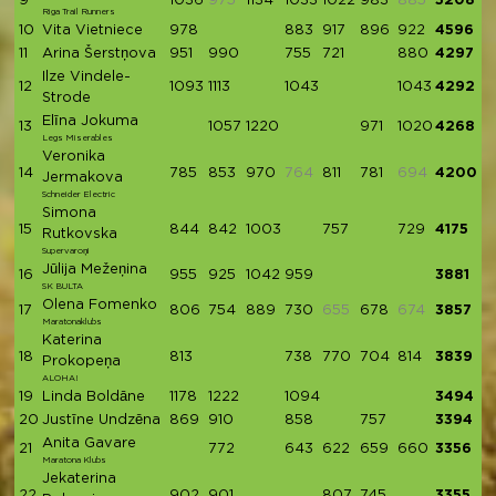
9
1036
975
1134
1033
1022
983
885
5208
Riga Trail Runners
10
Vita Vietniece
978
883
917
896
922
4596
11
Arina Šerstņova
951
990
755
721
880
4297
Ilze Vindele-
12
1093
1113
1043
1043
4292
Strode
Elīna Jokuma
13
1057
1220
971
1020
4268
Legs Miserables
Veronika
14
785
853
970
764
811
781
694
4200
Jermakova
Schneider Electric
Simona
15
844
842
1003
757
729
4175
Rutkovska
Supervaroņi
Jūlija Mežeņina
16
955
925
1042
959
3881
SK BULTA
Olena Fomenko
17
806
754
889
730
655
678
674
3857
Maratonaklubs
Katerina
18
813
738
770
704
814
3839
Prokopeņa
ALOHA!
19
Linda Boldāne
1178
1222
1094
3494
20
Justīne Undzēna
869
910
858
757
3394
Anita Gavare
21
772
643
622
659
660
3356
Maratona Klubs
Jekaterina
22
902
901
807
745
3355