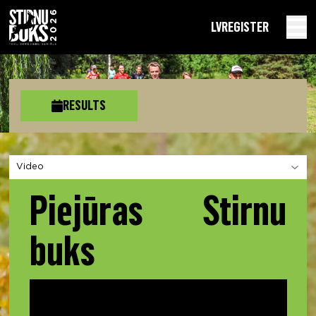
LV
REGISTER
RESULTS
Choose a section
Piejūras Stirnu
buks