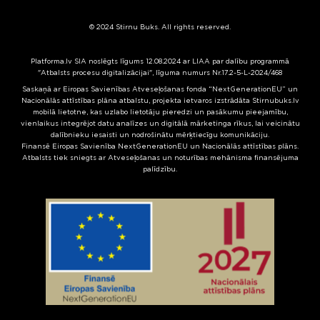
© 2024 Stirnu Buks. All rights reserved.
Platforma.lv SIA noslēgts līgums 12.08.2024 ar LIAA par dalību programmā
"Atbalsts procesu digitalizācijai", līguma numurs Nr.17.2-5-L-2024/468
Saskaņā ar Eiropas Savienības Atveseļošanas fonda “NextGenerationEU” un
Nacionālās attīstības plāna atbalstu, projekta ietvaros izstrādāta Stirnubuks.lv
mobilā lietotne, kas uzlabo lietotāju pieredzi un pasākumu pieejamību,
vienlaikus integrējot datu analīzes un digitālā mārketinga rīkus, lai veicinātu
dalībnieku iesaisti un nodrošinātu mērķtiecīgu komunikāciju.
Finansē Eiropas Savienība NextGenerationEU un Nacionālās attīstības plāns.
Atbalsts tiek sniegts ar Atveseļošanas un noturības mehānisma finansējuma
palīdzību.