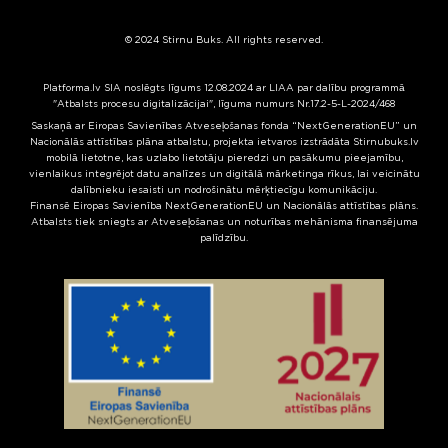
© 2024 Stirnu Buks. All rights reserved.
Platforma.lv SIA noslēgts līgums 12.08.2024 ar LIAA par dalību programmā
"Atbalsts procesu digitalizācijai", līguma numurs Nr.17.2-5-L-2024/468
Saskaņā ar Eiropas Savienības Atveseļošanas fonda “NextGenerationEU” un
Nacionālās attīstības plāna atbalstu, projekta ietvaros izstrādāta Stirnubuks.lv
mobilā lietotne, kas uzlabo lietotāju pieredzi un pasākumu pieejamību,
vienlaikus integrējot datu analīzes un digitālā mārketinga rīkus, lai veicinātu
dalībnieku iesaisti un nodrošinātu mērķtiecīgu komunikāciju.
Finansē Eiropas Savienība NextGenerationEU un Nacionālās attīstības plāns.
Atbalsts tiek sniegts ar Atveseļošanas un noturības mehānisma finansējuma
palīdzību.