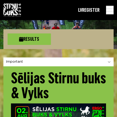
LV
REGISTER
RESULTS
Choose a section
Sēlijas Stirnu buks
& Vylks