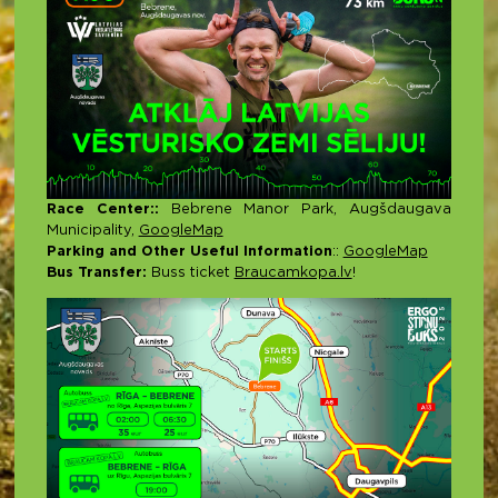
Race Center::
Bebrene Manor Park, Augšdaugava
Municipality,
GoogleMap
Parking and Other Useful Information
::
GoogleMap
Bus Transfer:
Buss ticket
Braucamkopa.lv
!