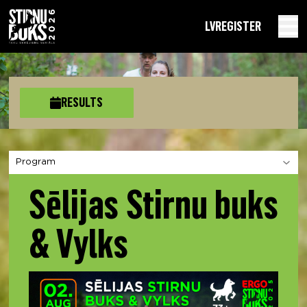
LV
REGISTER
RESULTS
Choose a section
Sēlijas Stirnu buks
& Vylks