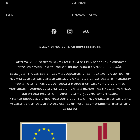
Rules
Archive
FAQ
Privacy Policy
Facebook
Instagram
Failiem.lv
© 2024 Stirnu Buks. All rights reserved.
Platforma.lv SIA noslēgts līgums 12.08.2024 ar LIAA par dalību programmā
"Atbalsts procesu digitalizācijai", līguma numurs Nr.17.2-5-L-2024/468
Saskaņā ar Eiropas Savienības Atveseļošanas fonda “NextGenerationEU” un
Nacionālās attīstības plāna atbalstu, projekta ietvaros izstrādāta Stirnubuks.lv
mobilā lietotne, kas uzlabo lietotāju pieredzi un pasākumu pieejamību,
vienlaikus integrējot datu analīzes un digitālā mārketinga rīkus, lai veicinātu
dalībnieku iesaisti un nodrošinātu mērķtiecīgu komunikāciju.
Finansē Eiropas Savienība NextGenerationEU un Nacionālās attīstības plāns.
Atbalsts tiek sniegts ar Atveseļošanas un noturības mehānisma finansējuma
palīdzību.