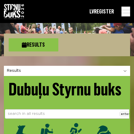
LV
REGISTER
RESULTS
Choose a section
Dubuļu Styrnu buks
enter