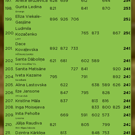
197.
Anete Bruževica
628
659
612
644
2543
Gunta Ledina
198.
821
841
870
2532
Emergn
Elīza Viekale-
199.
896
926
706
2528
Gasjūne
Ludmila
200.
765
873
867
2505
Kozačenko
LMT
Dace
201.
892
872
733
2497
Kovaļevska
MĪTAVAS SARGI
Santa Dāboliņa
202.
621
681
602
589
2493
karte Veselība/ CL
203.
Sanita Matisāne
727
841
920
2488
Iveta Kazaine
204.
795
791
892
2478
Swedbank
205.
Alina Lastovska
622
638
589
626
2475
Ilze Jansone
206.
847
795
828
2470
IM run club
207.
Kristīne Māla
837
813
816
2466
208.
Inga Moisejeva
833
800
825
2458
Inita Peholte
209.
669
591
602
573
2435
Liesma
Jūlija Raudiva
210.
821
805
799
2425
RIX Rīgas lidosta
211.
Dzintra Kārkliņa
813
848
753
2414