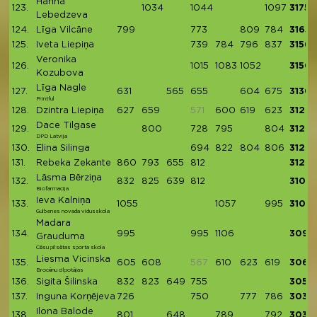
Hanna
123.
1034
1044
1097
3175
Lebedzeva
124.
Līga Vilcāne
799
773
809
784
3165
125.
Iveta Liepiņa
739
784
796
837
3156
Veronika
126.
1015
1083
1052
3150
Kozubova
Līga Nagle
127.
631
565
655
604
675
3130
Printful
128.
Dzintra Liepiņa
627
659
571
600
619
623
3128
Dace Tilgase
129.
800
728
795
804
3127
DPD Latvija
130.
Elina Silinga
694
822
804
806
3126
131.
Rebeka Zekante
860
793
655
812
3120
Lāsma Bērziņa
132.
832
825
639
812
3108
Biofarmacija
Ieva Kalniņa
133.
1055
1057
995
3107
Gulbenes novada vidusskola
Madara
134.
995
995
1106
3096
Grauduma
Cēsu pilsētas sporta skola
Liesma Vicinska
135.
605
608
567
610
623
619
3065
Brocēnu cilpotājas
136.
Sigita Šilinska
832
823
649
755
3059
137.
Inguna Korņējeva
726
750
777
786
3039
Ilona Balode
138.
801
648
789
792
3030