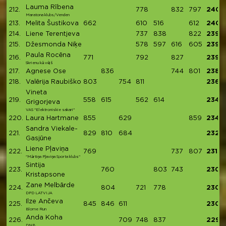
Lauma Rībena
212.
778
832
797
2407
Maratona klubs/Venden
213.
Melita Šustikova
662
610
516
612
2400
214.
Liene Terentjeva
737
838
822
2397
215.
Džesmonda Niķe
578
597
616
605
2396
Paula Rocēna
216.
771
792
827
2390
Skrienu kā vējš
217.
Agnese Ose
836
744
801
2381
218.
Valērija Raubiško
803
754
811
2368
Vineta
219.
558
615
562
614
2349
Grigorjeva
VAS "Elektroniskie sakari"
220.
Laura Hartmane
855
629
859
2343
Sandra Viekale-
221.
829
810
684
2323
Gasjūne
Liene Pļaviņa
222.
769
737
807
2313
"Mārtiņa Pļaviņa Sporta klubs"
Sintija
223.
760
803
743
2306
Kristapsone
Zane Melbārde
224.
804
721
778
2303
DPD LATVIJA
Ilze Ančeva
225.
845
846
611
2302
Blome Run
Anda Koha
226.
709
748
837
2294
DNB