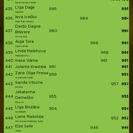
Supervaroņu treniņi
Līga Daģe
435.
995
995
Dadzīši
Ieva Ivaško
436.
984
984
Riga Trail runners
Daido Dagne
437.
980
980
Brūvere
IM run club
Aiga Tora
438.
969
969
Supervaroņi
Linda Melehova
439.
968
968
Palīdzēsim.lv
440.
Inese Vārna
961
961
441.
Jolanta Krastiņa
961
961
Zane Olga Preise
442.
959
959
Weekend media
Sanda Vilsone
443.
957
957
Printful
Jekaterina
444.
955
955
Demeško
Fiksi-Ki
Līga Brutāne
445.
954
954
Swedbank
Liene Riekstiņa
446.
952
952
OK Arona/Madonas BJSS
Elza Seile
447.
946
946
Vaide