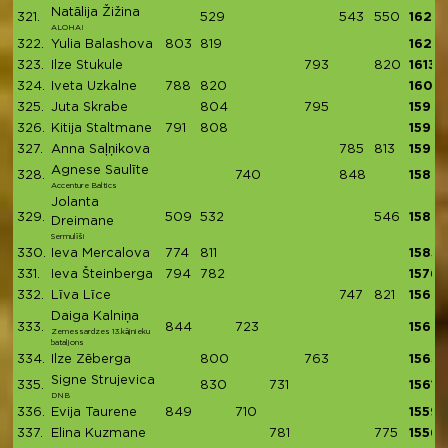
Natālija Žižina
321.
529
543
550
1622
ALOHA!
322.
Yulia Balashova
803
819
1622
323.
Ilze Stukule
793
820
1613
324.
Iveta Uzkalne
788
820
1608
325.
Juta Skrabe
804
795
1599
326.
Kitija Staltmane
791
808
1599
327.
Anna Saļņikova
785
813
1598
Agnese Saulīte
328.
740
848
1588
Accenture Baltics
Jolanta
329.
509
532
546
1587
Dreimane
Sermulīši
330.
Ieva Mercalova
774
811
1585
331.
Ieva Šteinberga
794
782
1576
332.
Līva Līce
747
821
1568
Daiga Kalniņa
333.
844
723
1567
Zemessardzes 13.kājnieku
bataljons
334.
Ilze Zēberga
800
763
1563
Signe Strujevica
335.
830
731
1561
DNB
336.
Evija Taurene
849
710
1559
337.
Elina Kuzmane
781
775
1556