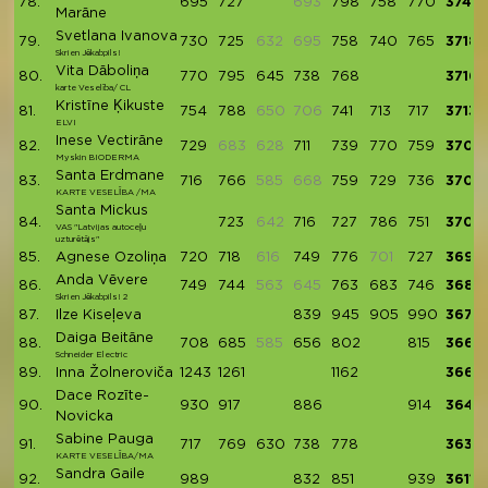
78.
695
727
693
798
758
770
3748
Marāne
Svetlana Ivanova
79.
730
725
632
695
758
740
765
3718
Skrien Jēkabpils!
Vita Dāboliņa
80.
770
795
645
738
768
3716
karte Veselība/ CL
Kristīne Ķikuste
81.
754
788
650
706
741
713
717
3713
ELVI
Inese Vectirāne
82.
729
683
628
711
739
770
759
3708
Myskin BIODERMA
Santa Erdmane
83.
716
766
585
668
759
729
736
3706
KARTE VESELĪBA /MA
Santa Mickus
84.
723
642
716
727
786
751
3703
VAS "Latvijas autoceļu
uzturētājs"
85.
Agnese Ozoliņa
720
718
616
749
776
701
727
3690
Anda Vēvere
86.
749
744
563
645
763
683
746
3685
Skrien Jēkabpils! 2
87.
Ilze Kiseļeva
839
945
905
990
3679
Daiga Beitāne
88.
708
685
585
656
802
815
3666
Schneider Electric
89.
Inna Žolneroviča
1243
1261
1162
3666
Dace Rozīte-
90.
930
917
886
914
3647
Novicka
Sabine Pauga
91.
717
769
630
738
778
3632
KARTE VESELĪBA/MA
Sandra Gaile
92.
989
832
851
939
3611