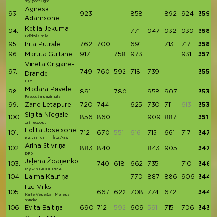
mySport Ogre
Agnese
93.
923
858
892
924
3597
Ādamsone
Ketija Jekuma
94.
771
947
932
939
3589
Palīdzēsim.lv
95.
Irita Putrāle
762
700
691
713
717
3583
96.
Maruta Guitāne
917
758
973
931
3579
Vineta Grigane-
97.
749
760
592
718
739
3558
Drande
ELVI
Madara Pāvele
98.
891
780
958
907
3536
Pazudušais azimuts
99.
Zane Letapure
720
744
625
730
711
613
3530
Sigita Nīcgale
100.
856
860
909
887
3512
Unifiedpost
Lolita Joselsone
101.
712
670
551
616
715
661
717
3475
KARTE VESELĪBA/MA
Arina Stivriņa
102.
883
840
843
905
3471
DPD
Jeļena Ždaņenko
103.
740
618
662
735
710
3465
MySkin BIODERMA
104.
Laima Kaufiņa
770
887
886
906
3449
Ilze Vilks
105.
667
622
708
774
672
3443
Karte Veselība I Mēness
aptieka
106.
Evita Baltiņa
690
712
592
609
591
715
706
3432