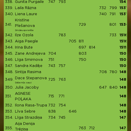
338.
Gunita Purgaile
747
793
1540
339.
Laila Rāzna
732
799
1531
340.
Liena Laure
740
791
1531
Kristīne
341.
729
801
1530
Plešanova
Dricānu apvienība
342.
Ilze Ozola
783
733
1516
343.
Aiga Paegle
705
811
1516
344.
Irina Bute
697
814
1511
345.
Zane Andrejeva
704
803
1507
346.
Līga Smirnova
751
750
1501
347.
Sandra Kadiķe
743
757
1500
348.
Sintija Rasima
708
780
1488
Dace Stepanova
349.
725
763
1488
Daba mūs sauc!
350.
Julia Jacoby
647
840
1487
AGNESE
351.
715
771
1486
POĻAKA
352.
Ilona Rasa-Trupa
732
754
1486
353.
Līva Sebre
838
646
1484
354.
Līga Strazdiņa
734
745
1479
Aija Denija
355.
763
712
1475
Trēziņa