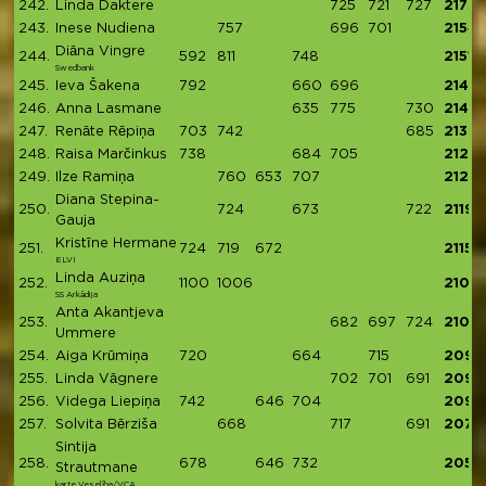
242.
Linda Daktere
725
721
727
2173
243.
Inese Nudiena
757
696
701
2154
Diāna Vingre
244.
592
811
748
2151
Swedbank
245.
Ieva Šakena
792
660
696
2148
246.
Anna Lasmane
635
775
730
2140
247.
Renāte Rēpiņa
703
742
685
2130
248.
Raisa Marčinkus
738
684
705
2127
249.
Ilze Ramiņa
760
653
707
2120
Diana Stepina-
250.
724
673
722
2119
Gauja
Kristīne Hermane
251.
724
719
672
2115
ELVI
Linda Auziņa
252.
1100
1006
2106
SS Arkādija
Anta Akantjeva
253.
682
697
724
2103
Ummere
254.
Aiga Krūmiņa
720
664
715
2099
255.
Linda Vāgnere
702
701
691
2094
256.
Videga Liepiņa
742
646
704
2092
257.
Solvita Bērziša
668
717
691
2076
Sintija
258.
678
646
732
2056
Strautmane
karte Veselība/VCA