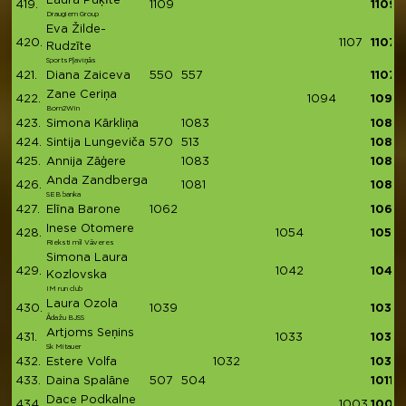
Laura Puķīte
419.
1109
1109
Draugiem Group
Eva Žilde-
420.
1107
1107
Rudzīte
SportsPļaviņās
421.
Diana Zaiceva
550
557
1107
Zane Ceriņa
422.
1094
1094
Born2Win
423.
Simona Kārkliņa
1083
1083
424.
Sintija Lungeviča
570
513
1083
425.
Annija Zāģere
1083
1083
Anda Zandberga
426.
1081
1081
SEB banka
427.
Elīna Barone
1062
1062
Inese Otomere
428.
1054
1054
Rieksti mīl Vāveres
Simona Laura
429.
1042
1042
Kozlovska
IM run club
Laura Ozola
430.
1039
1039
Ādažu BJSS
Artjoms Seņins
431.
1033
1033
Sk Mitauer
432.
Estere Volfa
1032
1032
433.
Daina Spalāne
507
504
1011
Dace Podkalne
434.
1003
1003