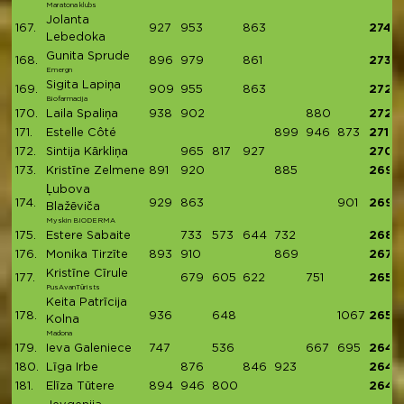
Maratona klubs
Jolanta
167.
927
953
863
2743
Lebedoka
Gunita Sprude
168.
896
979
861
2736
Emergn
Sigita Lapiņa
169.
909
955
863
2727
Biofarmacija
170.
Laila Spaliņa
938
902
880
2720
171.
Estelle Côté
899
946
873
2718
172.
Sintija Kārkliņa
965
817
927
2709
173.
Kristīne Zelmene
891
920
885
2696
Ļubova
174.
929
863
901
2693
Blažēviča
Myskin BIODERMA
175.
Estere Sabaite
733
573
644
732
2682
176.
Monika Tirzīte
893
910
869
2672
Kristīne Cīrule
177.
679
605
622
751
2657
PusAvanTūrists
Keita Patrīcija
178.
936
648
1067
2651
Kolna
Madona
179.
Ieva Galeniece
747
536
667
695
2645
180.
Līga Irbe
876
846
923
2645
181.
Elīza Tūtere
894
946
800
2640