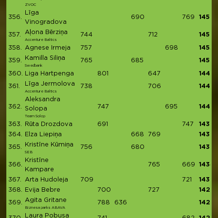
ZVOC
Līga
356.
690
769
1459
Vinogradova
Aļona Bērziņa
357.
744
712
1456
Accenture Baltics
358.
Agnese Irmeja
757
698
1455
Kamilla Siliņa
359.
765
685
1450
Swedbank
360.
Liga Hartpenga
801
647
1448
Līga Jermolova
361.
738
706
1444
Accenture Baltics
Aleksandra
362.
747
695
1442
Solopa
Team Solop
363.
Rūta Drozdova
691
747
1438
364.
Elza Liepiņa
668
769
1437
Kristīne Kūmiņa
365.
756
680
1436
SEB
Kristīne
366.
765
669
1434
Kampare
367.
Arta Hudoleja
709
721
1430
368.
Evija Bebre
700
727
1427
Agita Gritane
369.
788
636
1424
Biznesa parks ABAVA
Laura Pobusa