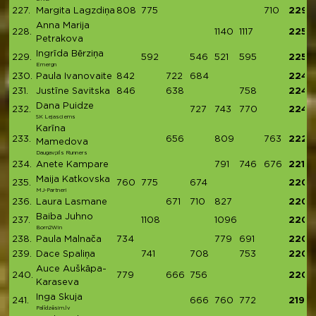
227.
Margita Lagzdiņa
808
775
710
2293
Anna Marija
228.
1140
1117
2257
Petrakova
Ingrīda Bērziņa
229.
592
546
521
595
2254
Emergn
230.
Paula Ivanovaite
842
722
684
2248
231.
Justīne Savitska
846
638
758
2242
Dana Puidze
232.
727
743
770
2240
SK Lejasciems
Karīna
233.
656
809
763
2228
Mamedova
Daugavpils Runners
234.
Anete Kampare
791
746
676
2213
Maija Katkovska
235.
760
775
674
2209
MJ-Partneri
236.
Laura Lasmane
671
710
827
2208
Baiba Juhno
237.
1108
1096
2204
Born2Win
238.
Paula Malnača
734
779
691
2204
239.
Dace Spaliņa
741
708
753
2202
Auce Auškāpa-
240.
779
666
756
2201
Karaseva
Inga Skuja
241.
666
760
772
2198
Palīdzēsim.lv