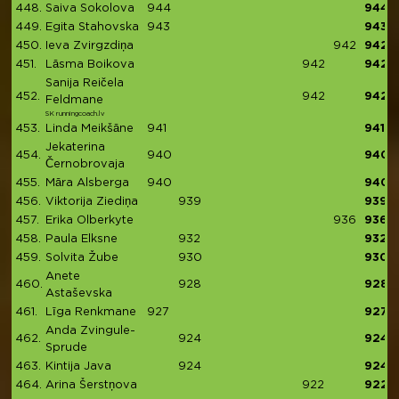
448.
Saiva Sokolova
944
944
449.
Egita Stahovska
943
943
450.
Ieva Zvirgzdiņa
942
942
451.
Lāsma Boikova
942
942
Sanija Reičela
452.
942
942
Feldmane
SK runningcoach.lv
453.
Linda Meikšāne
941
941
Jekaterina
454.
940
940
Černobrovaja
455.
Māra Alsberga
940
940
456.
Viktorija Ziediņa
939
939
457.
Erika Olberkyte
936
936
458.
Paula Elksne
932
932
459.
Solvita Žube
930
930
Anete
460.
928
928
Astaševska
461.
Līga Renkmane
927
927
Anda Zvingule-
462.
924
924
Sprude
463.
Kintija Java
924
924
464.
Arina Šerstņova
922
922