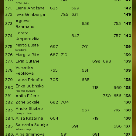
370.
741
682
1423
DPD Latvija
371.
Liene Andžāne
823
599
1422
372.
Ieva Grīnberga
785
631
1416
Agnese
373.
656
755
1411
Bahmane
Loreta
374.
647
757
1404
Umperoviča
Marta Luste
375.
697
701
1398
Swedbank
376.
Margita Bite
687
710
1397
377.
Līga Gutāne
698
698
1396
Veronika
378.
765
631
1396
Feofilova
379.
Laura Priedīte
703
685
1388
Ērika Bužinska
380.
718
669
1387
Riga Trail Runners
381.
Anita Fišere
730
656
1386
382.
Zane Šakale
682
704
1386
Andra Stiebre
383.
667
716
1383
Draugiem Group
384.
Alisa Kazarina
664
719
1383
Samanta Spurķe
385.
691
686
1377
Mītavas sargi
386.
Aiga Smirnova
691
681
1372