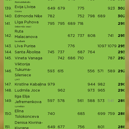
Ronis&Balodis
Evija Līviņa
139.
649
679
775
923
3026
Ozons
140.
Edmonda Niķe
782
752
798
689
3021
Līga Puhova
141.
795
795
689
718
2997
Daba mūs sauc!
Ruta
142.
672
737
808
741
2958
Malacanova
Swedbank
143.
Līva Puriņa
776
1097
1079
2952
144.
Santa Āboliņa
745
737
687
764
2933
145.
Vineta Vanaga
742
686
710
787
2925
Viktorija
Tukuma-
146.
593
615
556
571
589
2924
Sileniece
LMT
147.
Kristīne Kabaļina
979
944
982
2905
148.
Ludmila Joce
962
973
965
2900
Ilga Elija
149.
597
578
561
588
573
541
2897
Jefremenkova
Lynxdojo
Elīna
150.
740
685
699
759
2883
Tolokonceva
Denisa Kivrina-
151.
649
677
756
801
2883
Kivrane