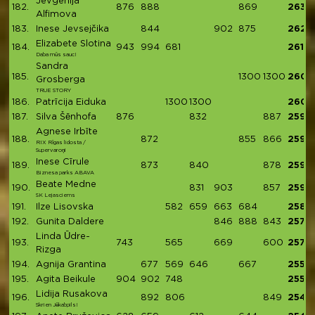
Jevgenija
182.
876
888
869
2633
Alfimova
183.
Inese Jevsejčika
844
902
875
2621
Elizabete Slotina
184.
943
994
681
2618
Daba mūs sauc!
Sandra
185.
1300
1300
2600
Grosberga
TRUE STORY
186.
Patrīcija Eiduka
1300
1300
2600
187.
Silva Šēnhofa
876
832
887
2595
Agnese Irbīte
188.
872
855
866
2593
RIX Rīgas lidosta /
Supervaroņi
Inese Cīrule
189.
873
840
878
2591
Biznesa parks ABAVA
Beate Medne
190.
831
903
857
2591
SK Lejasciems
191.
Ilze Lisovska
582
659
663
684
2588
192.
Gunita Daldere
846
888
843
2577
Linda Ūdre-
193.
743
565
669
600
2577
Rizga
194.
Agnija Grantina
677
569
646
667
2559
195.
Agita Beikule
904
902
748
2554
Lidija Rusakova
196.
892
806
849
2547
Skrien Jēkabpils!