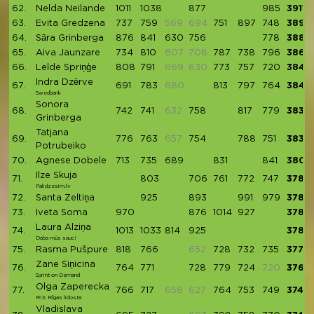
62.
Nelda Neilande
1011
1038
877
985
3911
63.
Evita Gredzena
737
759
569
694
751
897
748
3892
64.
Sāra Grinberga
876
841
630
756
778
3881
65.
Aiva Jaunzare
734
810
607
708
787
738
796
3865
66.
Lelde Spriņģe
808
791
669
630
773
757
720
3849
Indra Dzērve
67.
691
783
680
813
797
764
3848
Swedbank
Sonora
68.
742
741
632
758
817
779
3837
Grinberga
Tatjana
69.
776
763
657
754
788
751
3832
Potrubeiko
70.
Agnese Dobele
713
735
689
831
841
3809
Ilze Skuja
71.
803
706
761
772
747
3789
Palidzesim.lv
72.
Santa Zeltiņa
925
893
991
979
3788
73.
Iveta Soma
970
876
1014
927
3787
Laura Alziņa
74.
1013
1033
814
925
3785
Daba mūs sauc!
75.
Rasma Pušpure
818
766
652
728
732
735
3779
Zane Siņicina
76.
764
771
728
779
724
720
3766
Sprint on Demand
Olga Zaperecka
77.
766
717
658
627
764
753
749
3749
RIX Rīgas lidosta
Vladislava