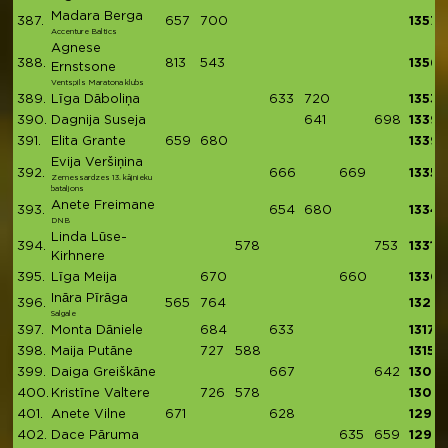
Madara Berga
387.
657
700
1357
Accenture Baltics
Agnese
388.
813
543
1356
Ernstsone
Ventspils Maratona klubs
389.
Līga Dāboliņa
633
720
1353
390.
Dagnija Suseja
641
698
1339
391.
Elita Grante
659
680
1339
Evija Veršiņina
392.
666
669
1335
Zemessardzes 13. kājnieku
bataljons
Anete Freimane
393.
654
680
1334
DNB
Linda Lūse-
394.
578
753
1331
Kirhnere
395.
Līga Meija
670
660
1330
Ināra Pīrāga
396.
565
764
1329
Salgale
397.
Monta Dāniele
684
633
1317
398.
Maija Putāne
727
588
1315
399.
Daiga Greiškāne
667
642
1309
400.
Kristīne Valtere
726
578
1304
401.
Anete Vilne
671
628
1299
402.
Dace Pāruma
635
659
1294