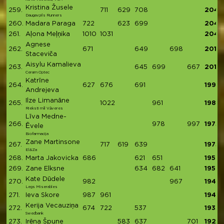
Kristina Žusele
259.
711
629
708
2048
Daugavpils Runners
260.
Madara Paraga
722
623
699
2044
261.
Aļona Meļņika
1010
1031
2041
Agnese
262.
671
649
698
2018
Staceviča
Aisylu Kamalieva
263.
645
699
667
2011
Ceram Optec
Katrīne
264.
627
676
691
1994
Andrejeva
Ilze Limanāne
265.
1022
961
1983
Rieksti mīl Vāveres
Līva Medne-
266.
978
997
1975
Ēvele
Biofarmacija
Zane Martinsone
267.
717
619
639
1975
El&Za
268.
Marta Jakovicka
686
621
651
1958
269.
Zane Elksne
634
682
641
1957
Kate Dūdele
270.
982
967
1949
Legs Miserables
271.
Ieva Skore
987
961
1948
Kerija Vecauziņa
272.
674
722
537
1933
Swedbank
273.
Irēna Špune
583
637
701
1921