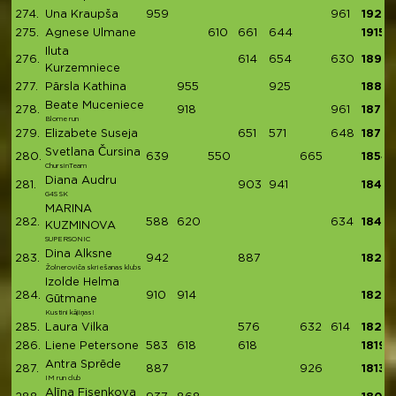
274.
Una Kraupša
959
961
1920
275.
Agnese Ulmane
610
661
644
1915
Iluta
276.
614
654
630
1898
Kurzemniece
277.
Pārsla Kathina
955
925
1880
Beate Muceniece
278.
918
961
1879
Blome run
279.
Elizabete Suseja
651
571
648
1870
Svetlana Čursina
280.
639
550
665
1854
ChursinTeam
Diana Audru
281.
903
941
1844
G4S SK
MARINA
282.
588
620
634
1842
KUZMINOVA
SUPERSONIC
Dina Alksne
283.
942
887
1829
Žolneroviča skriešanas klubs
Izolde Helma
284.
910
914
1824
Gūtmane
Kustini kājiņas!
285.
Laura Vilka
576
632
614
1822
286.
Liene Petersone
583
618
618
1819
Antra Sprēde
287.
887
926
1813
IM run club
Alīna Fisenkova