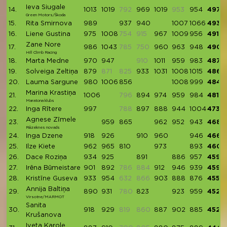
Ieva Siugale
14.
1013
1019
792
969
1019
953
954
4974
Green Motors/Škoda
15.
Rita Smirnova
989
937
940
1007
1066
4939
16.
Liene Gustina
975
1008
754
915
967
1009
956
4915
Zane Nore
17.
986
1043
785
750
960
963
948
4900
Hill Climb Racing
18.
Marta Medne
970
947
910
1011
959
983
4870
19.
Solveiga Zeltiņa
879
871
825
933
1031
1008
1015
4866
20.
Lauma Sargune
980
1006
856
1008
999
4849
Marina Krastiņa
21.
1006
796
894
974
959
984
4817
Maratona klubs
22.
Inga Rītere
997
788
897
888
944
1004
4730
Agnese Zīmele
23.
959
865
962
952
943
4681
Rēzeknes novads
24.
Inga Dzene
918
926
910
960
946
4660
25.
Ilze Kiete
962
965
810
973
893
4603
26.
Dace Roziņa
934
925
891
886
957
4593
27.
Irēna Būmeistare
901
892
786
884
912
946
939
4590
28.
Kristīne Guseva
933
954
632
866
903
888
876
4554
Annija Baltiņa
29.
890
931
780
823
923
959
4526
Virsotne/MARMOT
Sanita
30.
918
929
819
860
887
902
885
4521
Krušanova
Iveta Karole