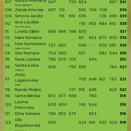
Gunita Miteniece
107.
947
720
854
897
3418
Skrien Jēkabpils!
108.
Zanda Krieviņa
697
719
565
706
708
3395
109.
Simona Apsīte
718
619
636
726
695
3394
Ieva Lazdiņa
110.
735
953
884
810
3382
Run with Anita
111.
Loreta Zālīte
856
886
796
833
3371
112.
Ināra Nordena
811
853
873
830
3367
Ivita Aumeistere
113.
722
693
646
610
620
681
3362
Valkas SIENA
114.
Gita Ramane
704
690
631
682
644
3351
115.
Rasa Lazdiņa
786
870
705
944
3305
Sanita Kolna
116.
828
793
865
784
3270
Madona
Anita
117.
763
846
812
793
3214
Laganovska
DNB
118.
Randa Misāne
727
815
836
823
3201
119.
Santa Bērziņa
872
877
668
780
3197
Lauma
120.
803
800
745
844
3192
Petrovska
121.
Elīna Sarkane
796
852
674
863
3185
Ulla
122.
639
624
661
633
624
3181
Bogdanoviča