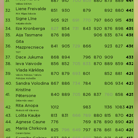
31.
887
910
700
805
880
875
889
4441
Valkas SIENA
Liene Freivalde
32.
851
930
879
892
880
4432
RIX Rīgas lidosta
Signe Līne
33.
905
921
691
770
797
860
915
4398
Kalpaka skola
34.
Ilze Kronberga
827
854
731
843
920
876
898
4391
35.
Aija Tasmane
876
898
906
835
874
4389
Gita
36.
841
905
729
866
923
827
4362
Mazprecniece
TET
37.
Dace Jukuma
868
894
796
870
909
4337
38.
Ieva Vaivode
856
852
705
833
870
889
859
4326
Vlada Kārkliņa
39.
870
879
693
801
852
881
4283
Valsts Policija / Valsts
Policijas Koledža
40.
Sandra Volodina
867
886
734
784
806
934
4277
Kristīne
41.
840
889
705
826
837
760
858
4250
Pētersone
Daba mūs sauc!
Rita Anopa
42.
1012
983
1136
1083
4214
Rieksti mīl Vāveres
43.
Lolita Kauķe
813
831
666
789
880
815
870
4209
44.
Agnese Caune
776
769
878
890
890
4203
Mariia Chirkova
45.
825
796
649
797
878
861
840
4201
Ceram Optec