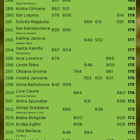
288.
937
868
1805
Riga Trail Runners
289.
Krista Otmane
882
921
1803
290.
Ilze Liepina
578
606
614
1798
291.
Solvita Ragauša
589
613
591
1793
Ilze Kandavniece
292.
895
896
1791
Sprint on Demand
Karīna Janova
293.
840
932
1772
Siguldas Takas
Santa Kalvīte
294.
867
904
1771
Biofarmacija
295.
Ieva Lorence
874
886
1760
296.
Linda Štēra
848
909
1757
297.
Oksana Groma
794
961
1755
298.
Vineta Jansone
552
601
601
1754
299.
Arina Bertulsone
845
906
1751
Līva Caune
300.
864
880
1744
Sprint on Demand
301.
Antra Spundiņa
831
898
1729
Sintija Gredzena
302.
886
838
1724
Matisons Runner’s Club
303.
Baiba Bolgzda
800
920
1720
304.
Endija Eglīte
808
905
1713
Vita Berlaua
305.
848
864
1712
GymBus