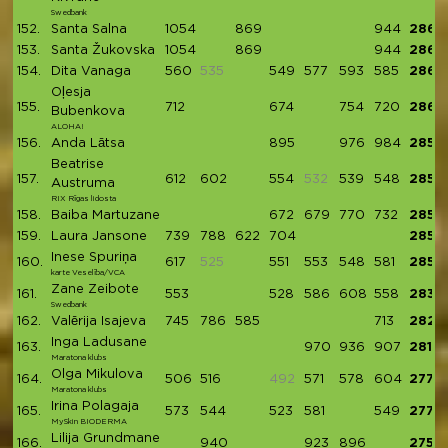
Swedbank
152.
Santa Salna
1054
869
944
2867
153.
Santa Žukovska
1054
869
944
2867
154.
Dita Vanaga
560
535
549
577
593
585
2864
Oļesja
155.
712
674
754
720
2860
Bubenkova
ALOHA!
156.
Anda Lātsa
895
976
984
2855
Beatrise
157.
612
602
554
532
539
548
2855
Austruma
RIX Rīgas lidosta
158.
Baiba Martuzane
672
679
770
732
2853
159.
Laura Jansone
739
788
622
704
2853
Inese Spuriņa
160.
617
525
551
553
548
581
2850
karte Veselība/VCA
Zane Zeibote
161.
553
528
586
608
558
2833
Swedbank
162.
Valērija Isajeva
745
786
585
713
2829
Inga Ladusane
163.
970
936
907
2813
Maratona klubs
Olga Mikulova
164.
506
516
492
571
578
604
2775
Maratona klubs
Irina Polagaja
165.
573
544
523
581
549
2770
MySkin BIODERMA
Lilija Grundmane
166.
940
923
896
2759