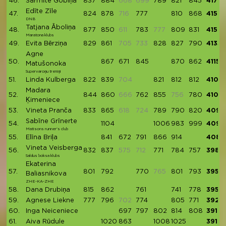
46.
Sarmīte Gobiņa
837
884
668
699
789
821
845
4176
Edīte Zīle
47.
824
878
716
777
810
868
4157
DNB
Tatjana Āboliņa
48.
877
850
611
783
777
809
831
4150
Maratona klubs
49.
Evita Bērziņa
829
861
705
733
828
827
790
4135
Agne
50.
867
671
845
870
862
4115
Matušonoka
Supervaroņu treniņi
51.
Linda Kulberga
822
839
704
821
812
812
4106
Madara
52.
844
860
666
762
855
756
780
4101
Ķimeniece
53.
Vineta Pranča
833
865
618
724
789
790
820
4097
Sabīne Grīnerte
54.
1104
1006
983
999
4092
Matisons runner's club
55.
Elīna Briļa
841
672
791
866
914
4084
Vineta Veisberga
56.
832
837
575
712
771
784
757
3981
Saldus boksa klubs
Ekaterina
57.
801
792
770
765
801
793
3957
Baliasnikova
ZHE-KA-ZHE
58.
Dana Drubiņa
815
862
761
741
778
3957
59.
Agnese Liekne
777
796
702
774
805
771
3923
60.
Inga Neiceniece
697
797
802
814
808
3918
61.
Aiva Rūdule
1020
863
1008
1025
3916