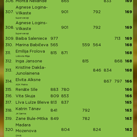
306.
Monta Neilande
865
833
1698
Agnese Logina-
307.
901
792
1693
Vilkaste
Supervaroņi
Agnese Logins-
308.
901
792
1693
Vilkaste
Supervaroņi
309.
Baiba Saleniece
977
713
1690
310.
Marina Babičeva
565
559
564
1688
Emīlija Frolova
311.
815
871
1686
Lidosta Rīga
312.
Inga Jansone
815
868
1683
Kristīne Dakša-
313.
846
834
1680
Junolainena
Elvita Alksne
314.
867
797
1664
ASK Patria
315.
Renāte Sīle
883
780
1663
316.
Vita Skuja
809
853
1662
317.
Līva Luīze Bleive
813
837
1650
Katrin Tänav
318.
841
792
1633
JK Sarma
319.
Zane Bule-Mitka
849
782
1631
Madara
320.
804
824
1628
Mozenova
DNB