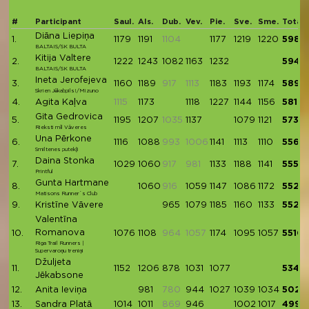
#
Participant
Saul.
Als.
Dub.
Vev.
Pie.
Sve.
Sme.
Total
Diāna Liepiņa
1.
1179
1191
1104
1177
1219
1220
5986
BALTAIS/SK BULTA
Kitija Valtere
2.
1222
1243
1082
1163
1232
5942
BALTAIS/SK BULTA
Ineta Jerofejeva
3.
1160
1189
917
1113
1183
1193
1174
5899
Skrien Jēkabpils!/Mizuno
4.
Agita Kaļva
1115
1173
1118
1227
1144
1156
5818
Gita Gedrovica
5.
1195
1207
1035
1137
1079
1121
5739
Rieksti mīl Vāveres
Una Pērkone
6.
1116
1088
993
1006
1141
1113
1110
5568
Smiltenes putekļi
Daina Stonka
7.
1029
1060
917
981
1133
1188
1141
5551
Printful
Gunta Hartmane
8.
1060
916
1059
1147
1086
1172
5524
Matisons Runner`s Club
9.
Kristīne Vāvere
965
1079
1185
1160
1133
5522
Valentīna
Romanova
10.
1076
1108
964
1057
1174
1095
1057
5510
Riga Trail Runners |
Supervaroņu treniņi
Džuljeta
11.
1152
1206
878
1031
1077
5344
Jēkabsone
12.
Anita Ieviņa
981
780
944
1027
1039
1034
5025
13.
Sandra Platā
1014
1011
869
946
1002
1017
4990