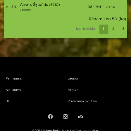
Aivars Šķudītis
(6710)
50.
08:49:44
VL2 (18)
V42
ultrataka.lv
Rādam 1 no 50 (kopā 2
Iepriekšējā
1
2
3
Par mums
Jaunumi
Nolikums
Arhīvs
BUJ
Privātuma politika
Facebook
Instagram
Failiem.lv
© 2024 Stirnu Buks. Visas tiesības rezervētas.