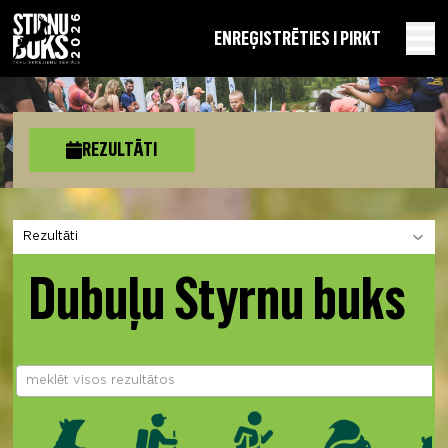
EN
REĢISTRĒTIES I PIRKT
REZULTĀTI
Izvēlies sadaļu
Dubuļu Styrnu buks