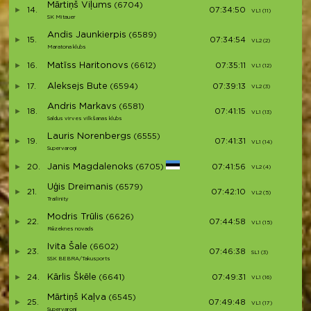
Mārtiņš Viļums
(6704)
14.
07:34:50
VL1 (11)
V12
SK Mitauer
Andis Jaunkierpis
(6589)
15.
07:34:54
VL2 (2)
V13
Maratona klubs
Matīss Haritonovs
16.
(6612)
07:35:11
VL1 (12)
V14
Aleksejs Bute
17.
(6594)
07:39:13
VL2 (3)
V15
Andris Markavs
(6581)
18.
07:41:15
VL1 (13)
V16
Saldus virves vilkšanas klubs
Lauris Norenbergs
(6555)
19.
07:41:31
VL1 (14)
V17
Supervaroņi
Janis Magdalenoks
20.
(6705)
07:41:56
VL2 (4)
V18
Uģis Dreimanis
(6579)
21.
07:42:10
VL2 (5)
V19
Trailinity
Modris Trūlis
(6626)
22.
07:44:58
VL1 (15)
V20
Rēzeknes novads
Ivita Šale
(6602)
23.
07:46:38
SL1 (3)
S3
SSK BEBRA/Takusports
Kārlis Škēle
24.
(6641)
07:49:31
VL1 (16)
V21
Mārtiņš Kaļva
(6545)
25.
07:49:48
VL1 (17)
V22
Supervaroņi