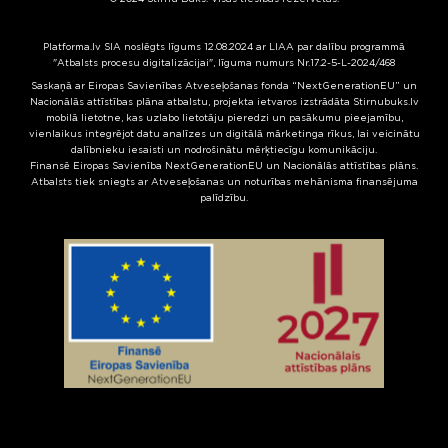
Platforma.lv SIA noslēgts līgums 12.08.2024 ar LIAA par dalību programmā
"Atbalsts procesu digitalizācijai", līguma numurs Nr.17.2-5-L-2024/468
Saskaņā ar Eiropas Savienības Atveseļošanas fonda “NextGenerationEU” un
Nacionālās attīstības plāna atbalstu, projekta ietvaros izstrādāta Stirnubuks.lv
mobilā lietotne, kas uzlabo lietotāju pieredzi un pasākumu pieejamību,
vienlaikus integrējot datu analīzes un digitālā mārketinga rīkus, lai veicinātu
dalībnieku iesaisti un nodrošinātu mērķtiecīgu komunikāciju.
Finansē Eiropas Savienība NextGenerationEU un Nacionālās attīstības plāns.
Atbalsts tiek sniegts ar Atveseļošanas un noturības mehānisma finansējuma
palīdzību.