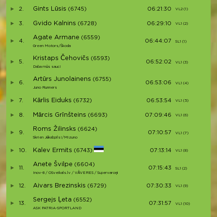
Gints Lūsis
2.
(6745)
06:21:30
VL2 (1)
V2
Gvido Kalnins
3.
(6728)
06:29:10
VL1 (2)
V3
Agate Armane
(6559)
4.
06:44:07
SL1 (1)
S1
Green Motors/Škoda
Kristaps Čehovičs
(6593)
5.
06:52:02
VL1 (3)
V4
Daba mūs sauc!
Artūrs Junolainens
(6755)
6.
06:53:06
VL1 (4)
V5
Juno Runners
Kārlis Eiduks
7.
(6732)
06:53:54
VL1 (5)
V6
Mārcis Grīnšteins
8.
(6693)
07:09:46
VL1 (6)
V7
Roms Žilinsks
(6624)
9.
07:10:57
VL1 (7)
V8
Skrien Jēkabpils!/Mizuno
Kalev Ermits
10.
(6743)
07:13:14
VL1 (8)
V9
Anete Švilpe
(6604)
11.
07:15:43
SL1 (2)
S2
Inov-8 / OSveikals.lv / VĀVERES / Supervaroņi
Aivars Brezinskis
12.
(6729)
07:30:33
VL1 (9)
V10
Sergejs Ļeta
(6552)
13.
07:31:57
VL1 (10)
V11
ASK PATRIA-SPORTLAND