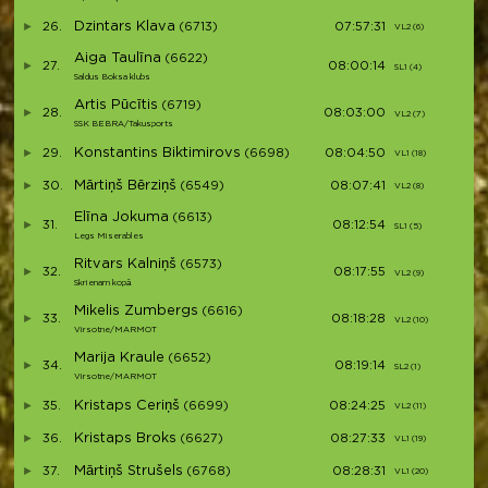
Dzintars Klava
26.
(6713)
07:57:31
VL2 (6)
V23
Aiga Taulīna
(6622)
27.
08:00:14
SL1 (4)
S4
Saldus Boksa klubs
Artis Pūcītis
(6719)
28.
08:03:00
VL2 (7)
V24
SSK BEBRA/Takusports
Konstantins Biktimirovs
29.
(6698)
08:04:50
VL1 (18)
V25
Mārtiņš Bērziņš
30.
(6549)
08:07:41
VL2 (8)
V26
Elīna Jokuma
(6613)
31.
08:12:54
SL1 (5)
S5
Legs Miserables
Ritvars Kalniņš
(6573)
32.
08:17:55
VL2 (9)
V27
Skrienam kopā
Mikelis Zumbergs
(6616)
33.
08:18:28
VL2 (10)
V28
Virsotne/MARMOT
Marija Kraule
(6652)
34.
08:19:14
SL2 (1)
S6
Virsotne/MARMOT
Kristaps Ceriņš
35.
(6699)
08:24:25
VL2 (11)
V29
Kristaps Broks
36.
(6627)
08:27:33
VL1 (19)
V30
Mārtiņš Strušels
37.
(6768)
08:28:31
VL1 (20)
V31