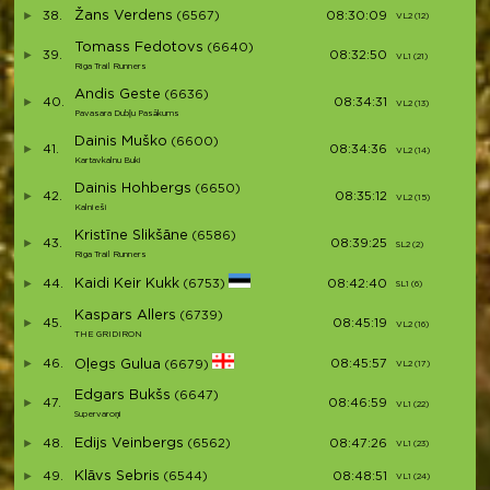
Žans Verdens
38.
(6567)
08:30:09
VL2 (12)
V32
Tomass Fedotovs
(6640)
39.
08:32:50
VL1 (21)
V33
Riga Trail Runners
Andis Geste
(6636)
40.
08:34:31
VL2 (13)
V34
Pavasara Dubļu Pasākums
Dainis Muško
(6600)
41.
08:34:36
VL2 (14)
V35
Kartavkalnu Buki
Dainis Hohbergs
(6650)
42.
08:35:12
VL2 (15)
V36
Kalnieši
Kristīne Slikšāne
(6586)
43.
08:39:25
SL2 (2)
S7
Riga Trail Runners
Kaidi Keir Kukk
44.
(6753)
08:42:40
SL1 (6)
S8
Kaspars Allers
(6739)
45.
08:45:19
VL2 (16)
V37
THE GRIDIRON
46.
Oļegs Gulua
08:45:57
(6679)
VL2 (17)
V38
Edgars Bukšs
(6647)
47.
08:46:59
VL1 (22)
V39
Supervaroņi
Edijs Veinbergs
48.
(6562)
08:47:26
VL1 (23)
V40
Klāvs Sebris
49.
(6544)
08:48:51
VL1 (24)
V41