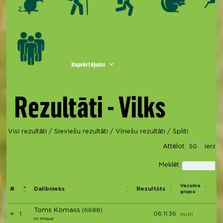
Kopvērtējums
Rezultāti - Vilks
Visi rezultāti
/
Sieviešu rezultāti
/
Vīriešu rezultāti
/
Spliti
Attēlot
ieraks
Meklēt:
Vi
Vecuma
#
Dalībnieks
Rezultāts
pē
grupa
dz
Toms Komass
(6688)
1.
06:11:36
VL1 (1)
V1
SK Mitauer