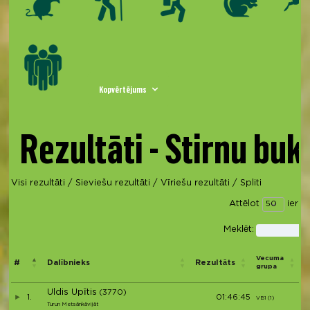
Kopvērtējums
Rezultāti - Stirnu buk
Visi rezultāti
/
Sieviešu rezultāti
/
Vīriešu rezultāti
/
Spliti
Attēlot
ierak
Meklēt:
V
Vecuma
#
Dalībnieks
Rezultāts
p
grupa
d
Uldis Upītis
(3770)
1.
01:46:45
VB1 (1)
V
Turun Metsänkävijät