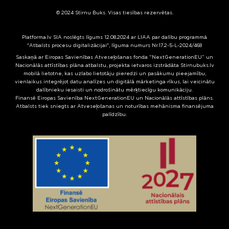
© 2024 Stirnu Buks. Visas tiesības rezervētas.
Platforma.lv SIA noslēgts līgums 12.08.2024 ar LIAA par dalību programmā
"Atbalsts procesu digitalizācijai", līguma numurs Nr.17.2-5-L-2024/468
Saskaņā ar Eiropas Savienības Atveseļošanas fonda “NextGenerationEU” un
Nacionālās attīstības plāna atbalstu, projekta ietvaros izstrādāta Stirnubuks.lv
mobilā lietotne, kas uzlabo lietotāju pieredzi un pasākumu pieejamību,
vienlaikus integrējot datu analīzes un digitālā mārketinga rīkus, lai veicinātu
dalībnieku iesaisti un nodrošinātu mērķtiecīgu komunikāciju.
Finansē Eiropas Savienība NextGenerationEU un Nacionālās attīstības plāns.
Atbalsts tiek sniegts ar Atveseļošanas un noturības mehānisma finansējuma
palīdzību.