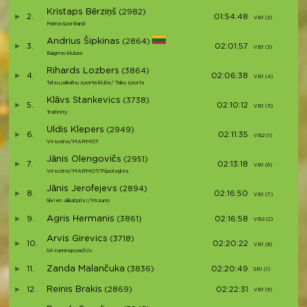
Kristaps Bērziņš
(2982)
2.
01:54:48
VB1 (2)
V
Patria Sportland
Andrius Šipkinas
(2864)
3.
02:01:57
VB1 (3)
V
Bėgimo klubas
Rihards Lozbers
(3864)
4.
02:06:38
VB1 (4)
V
Talsu pakalnu sporta klubs/ Taku sports
Klāvs Stankevics
(3738)
5.
02:10:12
VB1 (5)
V
Trailinity
Uldis Klepers
(2949)
6.
02:11:35
VB2 (1)
V
Virsotne/MARMOT
Jānis Olengovičs
(2951)
7.
02:13:18
VB1 (6)
V
Virsotne/MARMOT/Pūpolegles
Jānis Jerofejevs
(2894)
8.
02:16:50
VB1 (7)
V
Skrien Jēkabpils!/Mizuno
Agris Hermanis
9.
(3861)
02:16:58
VB2 (2)
V
Arvis Girevics
(3718)
10.
02:20:22
VB1 (8)
V
SK runningcoach.lv
Zanda Malančuka
11.
(3836)
02:20:49
SB1 (1)
S1
Reinis Brakis
12.
(2869)
02:22:31
VB1 (9)
V1