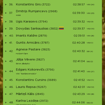
Konstantins Girs
36.
(3722)
02:38:57
VB1 (24)
V
Dmitrijs Rumjancevs
(2968)
37.
02:39:30
VB1 (25)
V
MRR
Ugis Karasevs
38.
(3794)
02:39:32
VB2 (9)
V
Dovydas Sankauskas
39.
(3832)
02:39:37
VB2 (10)
V
Imants Kaldre
40.
(2879)
02:39:51
VB1 (26)
V
Guntis Arnicāns
41.
(3787)
02:40:28
VB3 (1)
V
Agnese Pastare
(3823)
42.
02:40:32
SB1 (4)
S
mySport Ogre
Jūlija Vēvere
(3827)
43.
02:41:04
SB2 (2)
S6
Skrien Jēkabpils!
Edgars Kokorevičs
(3756)
44.
02:41:40
VB1 (27)
V
VSK “Burkānciems&Co”
Konstantins Cursins
45.
(3689)
02:41:52
VB2 (11)
V
Lauris Repsa
46.
(15267)
02:42:01
VB2 (12)
V
Mārtiņš Kālis
47.
(2845)
02:43:29
VB1 (28)
V
Karīna Lezdiņa
(2972)
48.
02:44:06
SB2 (3)
S
VSK Burkānciems & Co