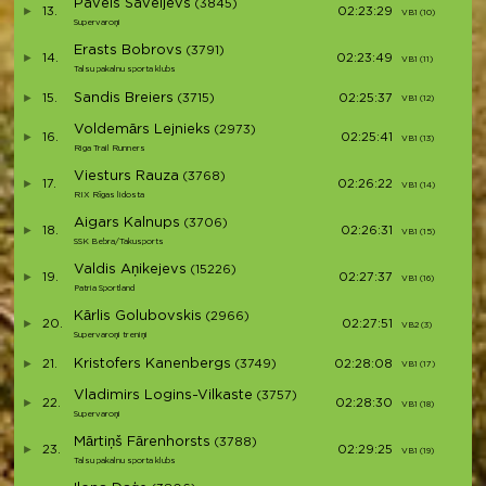
Pavels Saveljevs
(3845)
13.
02:23:29
VB1 (10)
V
Supervaroņi
Erasts Bobrovs
(3791)
14.
02:23:49
VB1 (11)
V
Talsu pakalnu sporta klubs
Sandis Breiers
15.
(3715)
02:25:37
VB1 (12)
V
Voldemārs Lejnieks
(2973)
16.
02:25:41
VB1 (13)
V
Riga Trail Runners
Viesturs Rauza
(3768)
17.
02:26:22
VB1 (14)
V
RIX Rīgas lidosta
Aigars Kalnups
(3706)
18.
02:26:31
VB1 (15)
V
SSK Bebra/Takusports
Valdis Aņikejevs
(15226)
19.
02:27:37
VB1 (16)
V
Patria Sportland
Kārlis Golubovskis
(2966)
20.
02:27:51
VB2 (3)
V
Supervaroņi treniņi
Kristofers Kanenbergs
21.
(3749)
02:28:08
VB1 (17)
V
Vladimirs Logins-Vilkaste
(3757)
22.
02:28:30
VB1 (18)
V
Supervaroņi
Mārtiņš Fārenhorsts
(3788)
23.
02:29:25
VB1 (19)
V
Talsu pakalnu sporta klubs