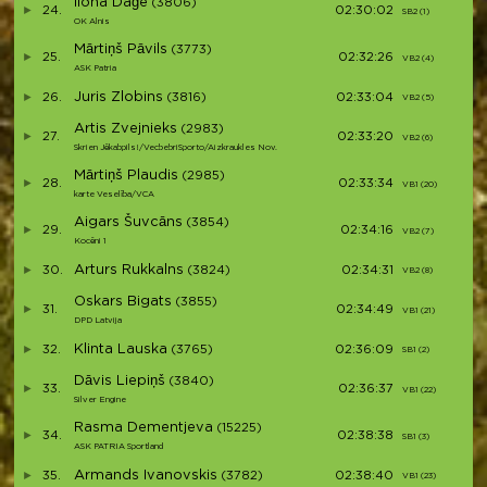
Ilona Daģe
(3806)
24.
02:30:02
SB2 (1)
S2
OK Alnis
Mārtiņš Pāvils
(3773)
25.
02:32:26
VB2 (4)
V
ASK Patria
Juris Zlobins
26.
(3816)
02:33:04
VB2 (5)
V
Artis Zvejnieks
(2983)
27.
02:33:20
VB2 (6)
V
Skrien Jēkabpils!/VecbebriSporto/Aizkraukles Nov.
Mārtiņš Plaudis
(2985)
28.
02:33:34
VB1 (20)
V
karte Veselība/VCA
Aigars Šuvcāns
(3854)
29.
02:34:16
VB2 (7)
V
Kocēni 1
Arturs Rukkalns
30.
(3824)
02:34:31
VB2 (8)
V
Oskars Bigats
(3855)
31.
02:34:49
VB1 (21)
V
DPD Latvija
Klinta Lauska
32.
(3765)
02:36:09
SB1 (2)
S3
Dāvis Liepiņš
(3840)
33.
02:36:37
VB1 (22)
V
Silver Engine
Rasma Dementjeva
(15225)
34.
02:38:38
SB1 (3)
S
ASK PATRIA Sportland
Armands Ivanovskis
35.
(3782)
02:38:40
VB1 (23)
V