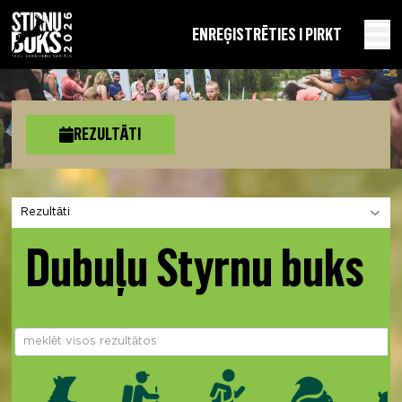
EN
REĢISTRĒTIES I PIRKT
REZULTĀTI
Izvēlies sadaļu
Dubuļu Styrnu buks