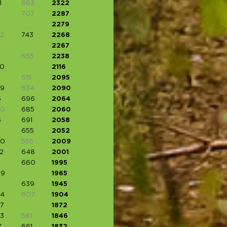
1
663
2322
707
2287
2279
2
743
2268
2267
655
2238
0
2116
615
2095
9
634
2090
5
696
2064
80
685
2060
5
691
2058
655
2052
00
555
2009
2
648
2001
660
1995
09
1965
639
1945
4
607
1904
7
1872
3
581
1846
7
661
1832