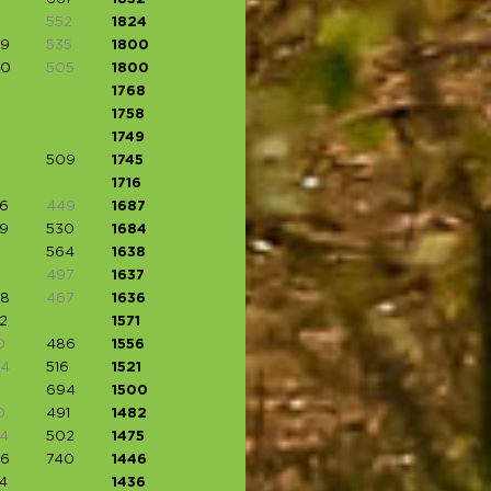
552
1824
9
535
1800
90
505
1800
1768
1758
1749
509
1745
1716
6
449
1687
9
530
1684
564
1638
497
1637
8
467
1636
2
1571
0
486
1556
4
516
1521
694
1500
0
491
1482
4
502
1475
6
740
1446
4
1436