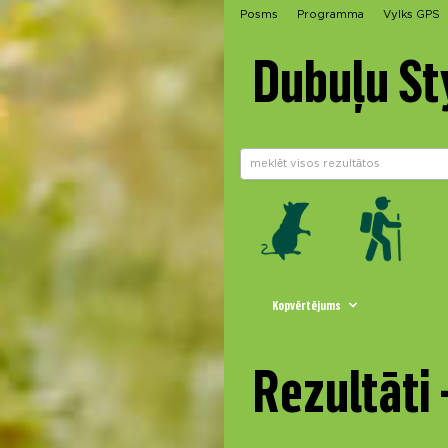
Posms
Programma
Vylks GPS
Dubuļu St
Kopvērtējums
Rezultāti