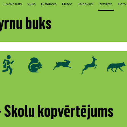
LiveResults
Vylks
Distances
Meteo
Kā nokļūt?
Rezultāti
Foto
yrnu buks
 - Skolu kopvērtējums