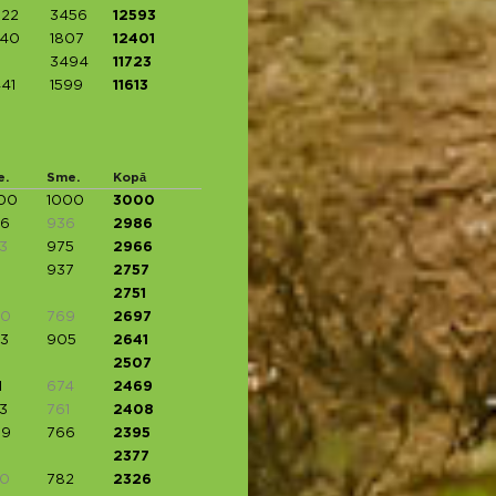
922
3456
12593
740
1807
12401
3494
11723
441
1599
11613
e.
Sme.
Kopā
00
1000
3000
6
936
2986
3
975
2966
937
2757
2751
60
769
2697
3
905
2641
2507
1
674
2469
3
761
2408
09
766
2395
2377
0
782
2326