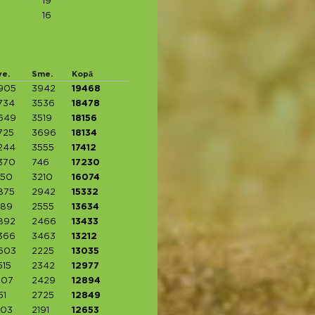
19
16
ve.
Sme.
Kopā
905
3942
19468
734
3536
18478
649
3519
18156
725
3696
18134
244
3555
17412
370
746
17230
150
3210
16074
875
2942
15332
789
2555
13634
892
2466
13433
366
3463
13212
603
2225
13035
515
2342
12977
607
2429
12894
51
2725
12849
103
2191
12653