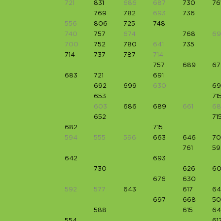
721
831
686
687
730
76
769
782
693
736
556
806
725
748
740
757
674
768
69
700
752
780
641
735
714
737
787
714
757
689
67
683
721
691
692
699
630
69
653
71
603
686
689
661
6
652
71
682
715
594
555
596
663
646
7
761
59
642
693
730
626
6
676
630
592
577
643
617
64
697
668
50
588
615
64
554
61