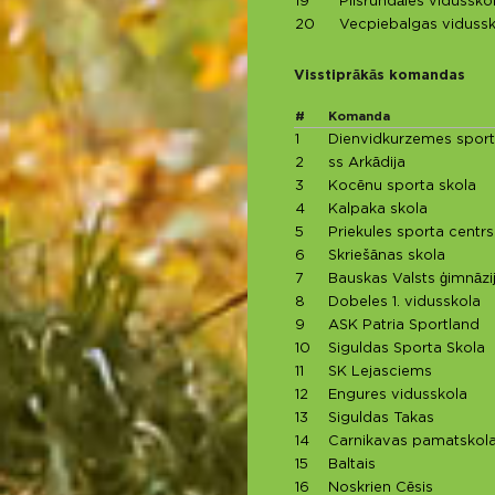
19
Pilsrundāles vidussko
20
Vecpiebalgas vidussk
Visstiprākās komandas
#
Komanda
1
Dienvidkurzemes sport
2
ss Arkādija
3
Kocēnu sporta skola
4
Kalpaka skola
5
Priekules sporta centrs
6
Skriešānas skola
7
Bauskas Valsts ģimnāzi
8
Dobeles 1. vidusskola
9
ASK Patria Sportland
10
Siguldas Sporta Skola
11
SK Lejasciems
12
Engures vidusskola
13
Siguldas Takas
14
Carnikavas pamatskol
15
Baltais
16
Noskrien Cēsis