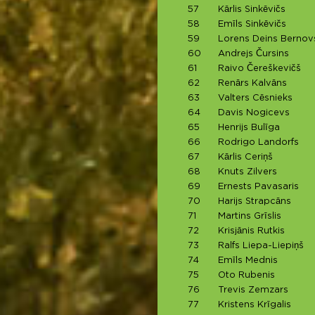
57
Kārlis Sinkēvičs
58
Emīls Sinkēvičs
59
Lorens Deins Bernov
60
Andrejs Čursins
61
Raivo Čereškevičš
62
Renārs Kalvāns
63
Valters Cēsnieks
64
Davis Nogicevs
65
Henrijs Bulīga
66
Rodrigo Landorfs
67
Kārlis Ceriņš
68
Knuts Zilvers
69
Ernests Pavasaris
70
Harijs Strapcāns
71
Martins Grīslis
72
Krisjānis Rutkis
73
Ralfs Liepa-Liepiņš
74
Emīls Mednis
75
Oto Rubenis
76
Trevis Zemzars
77
Kristens Krīgalis