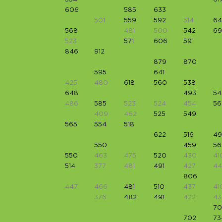
606
585
633
501
559
592
514
64
568
481
500
542
6
523
571
606
591
846
912
879
870
595
641
425
480
618
560
538
648
493
54
486
585
523
524
454
56
409
462
525
549
565
554
518
622
516
49
550
459
56
550
463
475
520
430
41
514
377
481
491
427
44
806
447
466
481
510
437
41
376
482
491
422
43
70
702
73