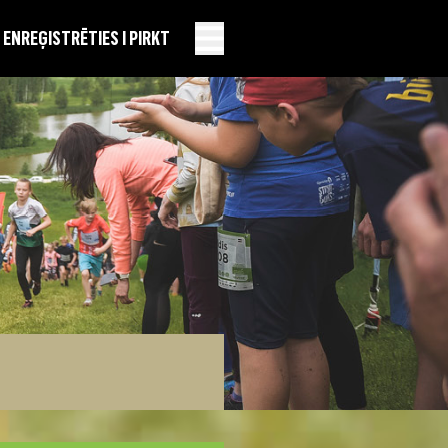
EN
REĢISTRĒTIES I PIRKT