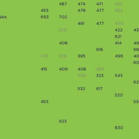
487
474
471
423
453
478
477
424
skis
693
702
461
477
434
376
422
43
621
408
414
49
618
68
343
376
395
496
40
60
415
409
408
386
308
323
543
62
532
617
520
453
53
923
830