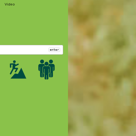
Video
enter