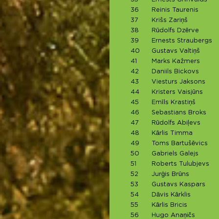
36
Reinis Taurenis
37
Krišs Zariņš
38
Rūdolfs Dzērve
39
Ernests Straubergs
40
Gustavs Valtiņš
41
Marks Kažmers
42
Daniils Bickovs
43
Viesturs Jaksons
44
Kristers Vaisjūns
45
Emīls Krastiņš
46
Sebastians Broks
47
Rūdolfs Abiļevs
48
Kārlis Timma
49
Toms Bartušēvics
50
Gabriels Galejs
51
Roberts Tulubjevs
52
Jurģis Brūns
53
Gustavs Kaspars
54
Dāvis Kārklis
55
Kārlis Bricis
56
Hugo Anaņičs