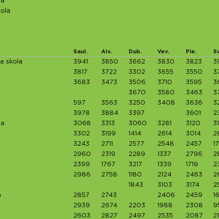
la
ola
Saul.
Als.
Dub.
Vev.
Pie.
S
a skola
3941
3850
3662
3830
3823
3
3817
3722
3302
3655
3550
3
3683
3473
3506
3710
3595
3
3670
3580
3463
3
597
3563
3250
3408
3636
3
3978
3884
3397
3601
2
ja
3068
3313
3060
3281
3120
3
3302
3199
1414
2614
3014
2
3243
2711
2577
2548
2457
1
2960
2319
2289
1337
2796
2
2399
1767
3217
1339
1719
2
2986
2758
1180
2124
2463
2
1843
3103
3174
2
a
2857
2743
2406
2459
1
2939
2674
2203
1988
2308
9
2603
2827
2497
2535
2087
2