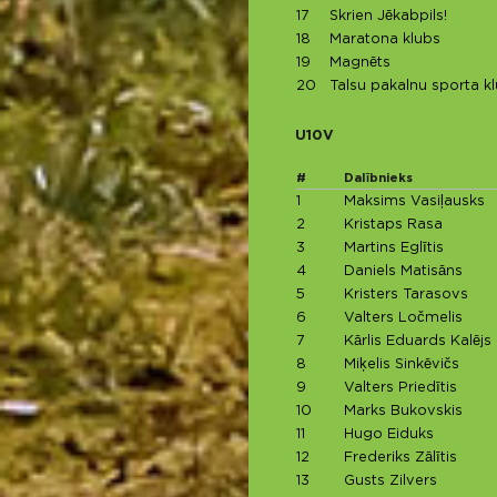
17
Skrien Jēkabpils!
18
Maratona klubs
19
Magnēts
20
Talsu pakalnu sporta k
U10V
#
Dalībnieks
1
Maksims Vasiļausks
2
Kristaps Rasa
3
Martins Eglītis
4
Daniels Matisāns
5
Kristers Tarasovs
6
Valters Ločmelis
7
Kārlis Eduards Kalējs
8
Miķelis Sinkēvičs
9
Valters Priedītis
10
Marks Bukovskis
11
Hugo Eiduks
12
Frederiks Zālītis
13
Gusts Zilvers