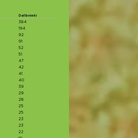
Dalībnieki
384
194
92
91
52
51
47
42
41
40
39
29
28
25
25
23
23
22