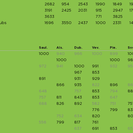
2682
954
2543
1990
1849
1
3191
2425
2031
915
2947
1
3633
771
3825
lubs
1696
3550
2437
1000
2331
1
Saul.
Als.
Dub.
Vev.
Pie.
Sv
1000
940
966
1000
899
10
1000
1000
98
972
941
1000
991
932
95
967
853
891
931
929
866
935
822
896
8
648
757
853
794
88
757
811
843
853
647
688
826
892
582
751
75
776
799
83
752
634
820
8
556
799
817
761
637
691
853
65