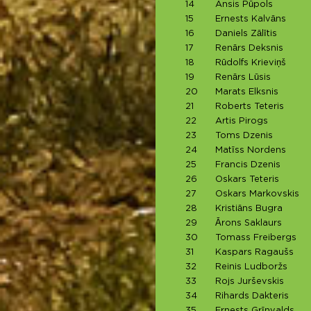
14
Ansis Pūpols
15
Ernests Kalvāns
16
Daniels Zālītis
17
Renārs Deksnis
18
Rūdolfs Krieviņš
19
Renārs Lūsis
20
Marats Elksnis
21
Roberts Teteris
22
Artis Pirogs
23
Toms Dzenis
24
Matīss Nordens
25
Francis Dzenis
26
Oskars Teteris
27
Oskars Markovskis
28
Kristiāns Bugra
29
Ārons Saklaurs
30
Tomass Freibergs
31
Kaspars Ragaušs
32
Reinis Ludboržs
33
Rojs Jurševskis
34
Rihards Dakteris
35
Ernests Grīnvalds