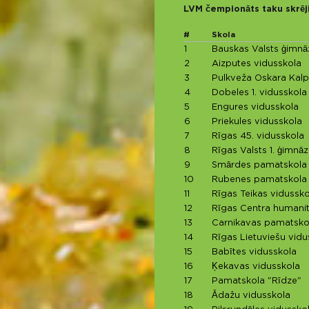
LVM čempionāts taku skrēj
#
Skola
1
Bauskas Valsts ģimnāz
2
Aizputes vidusskola
3
Pulkveža Oskara Kalp
4
Dobeles 1. vidusskola
5
Engures vidusskola
6
Priekules vidusskola
7
Rīgas 45. vidusskola
8
Rīgas Valsts 1. ģimnāz
9
Smārdes pamatskola
10
Rubenes pamatskola
11
Rīgas Teikas vidussko
12
Rīgas Centra humanit
13
Carnikavas pamatsko
14
Rīgas Lietuviešu vidu
15
Babītes vidusskola
16
Ķekavas vidusskola
17
Pamatskola "Rīdze"
18
Ādažu vidusskola