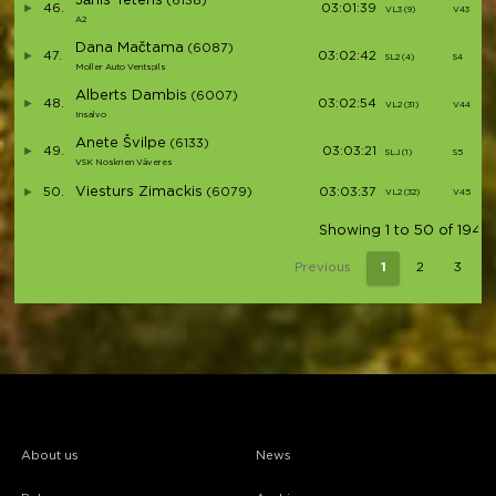
Jānis Teteris
(6138)
46.
03:01:39
VL3 (9)
V43
A2
Dana Mačtama
(6087)
47.
03:02:42
SL2 (4)
S4
Moller Auto Ventspils
Alberts Dambis
(6007)
48.
03:02:54
VL2 (31)
V44
Insalvo
Anete Švilpe
(6133)
49.
03:03:21
SLJ (1)
S5
VSK Noskrien Vāveres
Viesturs Zimackis
50.
(6079)
03:03:37
VL2 (32)
V45
Showing 1 to 50 of 194 e
Previous
1
2
3
About us
News