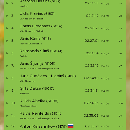
Kristaps Bērziņš
(6110)
2.
02:13:56
VL2 (2)
V2
Kuldīga
Uldis Kļaviņš
(6183)
3.
02:21:12
VL2 (3)
V3
VSK Noskrien Rieksti
Dainis Limanāns
(6014)
4.
02:26:21
VL2 (4)
V4
VSK Noskrien Rieksti
Jānis Kūms
(6115)
5.
02:27:01
VL2 (5)
V5
Inov-8 I OSveikals.lv
Raimonds Siliņš
(16041)
6.
02:31:14
VL3 (1)
V6
Baltais
Jānis Šņoriņš
(6105)
7.
02:32:19
VLJ (1)
V7
PROF.LV / Talsu Pakalnu Sporta Klubs
Juris Gudēvics - Liepiņš
(6186)
8.
02:34:01
VL2 (6)
V8
VSK Noskrien
Ģirts Dakša
(16017)
9.
02:34:51
VL2 (7)
V9
TUKUMS
Kalvis Alseika
(6098)
10.
02:34:53
VLJ (2)
V10
Maratona Klubs
Raivis Reinfelds
(6104)
11.
02:35:05
VL2 (8)
V11
PROF.LV / Talsu Pakalnu Sporta Klubs
12.
Anton Kalashnikov
02:35:21
(6179)
VL2 (9)
V12