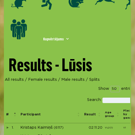
Kopvērtējums
Results - Lūsis
All results
/
Female results
/
Male results
/
Splits
Show
entries
Search:
Place
Age
#
Participant
Result
by
group
gender
Kristaps Kaimiņš
1.
(6117)
02:11:20
VL2 (1)
V1