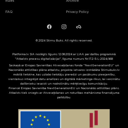
Rules
Archive
FAQ
Privacy Policy
Facebook
Instagram
Failiem.lv
© 2024 Stirnu Buks. All rights reserved.
Platforma.lv SIA noslēgts līgums 12.08.2024 ar LIAA par dalību programmā
"Atbalsts procesu digitalizācijai", līguma numurs Nr.17.2-5-L-2024/468
Saskaņā ar Eiropas Savienības Atveseļošanas fonda “NextGenerationEU” un
Nacionālās attīstības plāna atbalstu, projekta ietvaros izstrādāta Stirnubuks.lv
mobilā lietotne, kas uzlabo lietotāju pieredzi un pasākumu pieejamību,
vienlaikus integrējot datu analīzes un digitālā mārketinga rīkus, lai veicinātu
dalībnieku iesaisti un nodrošinātu mērķtiecīgu komunikāciju.
Finansē Eiropas Savienība NextGenerationEU un Nacionālās attīstības plāns.
Atbalsts tiek sniegts ar Atveseļošanas un noturības mehānisma finansējuma
palīdzību.