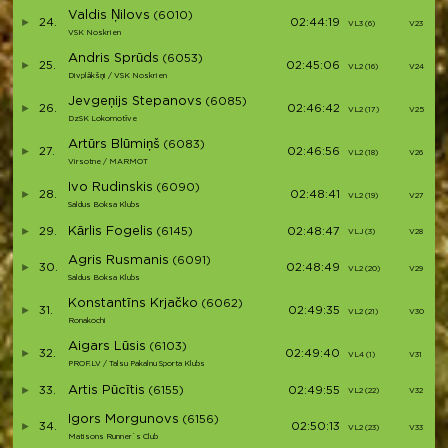
Valdis Ņilovs
(6010)
24.
02:44:19
VL3 (6)
V23
VSK Noskrien
Andris Sprūds
(6053)
25.
02:45:06
VL2 (16)
V24
Divplākšņi / VSK Noskrien
Jevgeņijs Stepanovs
(6085)
26.
02:46:42
VL2 (17)
V25
DzSK Lokomotīve
Artūrs Blūmiņš
(6083)
27.
02:46:56
VL2 (18)
V26
Virsotne / MARMOT
Ivo Rudinskis
(6090)
28.
02:48:41
VL2 (19)
V27
Saldus Boksa Klubs
Kārlis Fogelis
29.
(6145)
02:48:47
VLJ (3)
V28
Agris Rusmanis
(6091)
30.
02:48:49
VL2 (20)
V29
Saldus Boksa Klubs
Konstantīns Krjačko
(6062)
31.
02:49:35
VL2 (21)
V30
Ronakochi
Aigars Lūsis
(6103)
32.
02:49:40
VL4 (1)
V31
PROF.LV / Talsu Pakalnu Sporta Klubs
Artis Pūcītis
33.
(6155)
02:49:55
VL2 (22)
V32
Igors Morgunovs
(6156)
34.
02:50:13
VL2 (23)
V33
Matisons Runner`s Club