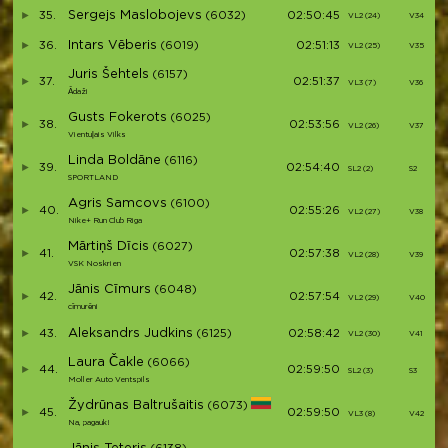
Sergejs Maslobojevs
35.
(6032)
02:50:45
VL2 (24)
V34
Intars Vēberis
36.
(6019)
02:51:13
VL2 (25)
V35
Juris Šehtels
(6157)
37.
02:51:37
VL3 (7)
V36
Ādaži
Gusts Fokerots
(6025)
38.
02:53:56
VL2 (26)
V37
Vientuļais Vilks
Linda Boldāne
(6116)
39.
02:54:40
SL2 (2)
S2
SPORTLAND
Agris Samcovs
(6100)
40.
02:55:26
VL2 (27)
V38
Nike+ Run Club Riga
Mārtiņš Dīcis
(6027)
41.
02:57:38
VL2 (28)
V39
VSK Noskrien
Jānis Cīmurs
(6048)
42.
02:57:54
VL2 (29)
V40
cīmurēni
Aleksandrs Judkins
43.
(6125)
02:58:42
VL2 (30)
V41
Laura Čakle
(6066)
44.
02:59:50
SL2 (3)
S3
Moller Auto Ventspils
Žydrūnas Baltrušaitis
(6073)
45.
02:59:50
VL3 (8)
V42
Na, pagauk!