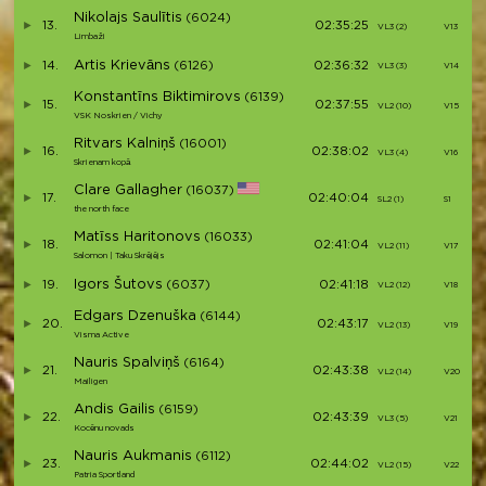
Nikolajs Saulītis
(6024)
13.
02:35:25
VL3 (2)
V13
Limbaži
Artis Krievāns
14.
(6126)
02:36:32
VL3 (3)
V14
Konstantīns Biktimirovs
(6139)
15.
02:37:55
VL2 (10)
V15
VSK Noskrien / Vichy
Ritvars Kalniņš
(16001)
16.
02:38:02
VL3 (4)
V16
Skrienam kopā
Clare Gallagher
(16037)
17.
02:40:04
SL2 (1)
S1
the north face
Matīss Haritonovs
(16033)
18.
02:41:04
VL2 (11)
V17
Salomon | Taku Skrējējs
Igors Šutovs
19.
(6037)
02:41:18
VL2 (12)
V18
Edgars Dzenuška
(6144)
20.
02:43:17
VL2 (13)
V19
Visma Active
Nauris Spalviņš
(6164)
21.
02:43:38
VL2 (14)
V20
Mailigen
Andis Gailis
(6159)
22.
02:43:39
VL3 (5)
V21
Kocēnu novads
Nauris Aukmanis
(6112)
23.
02:44:02
VL2 (15)
V22
Patria Sportland