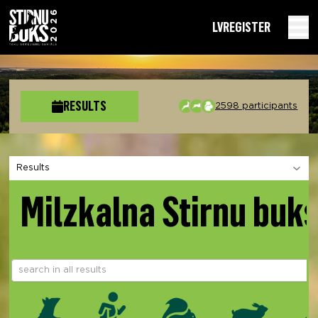
LV
REGISTER
RESULTS
2598 participants
Choose a section
Milzkalna Stirnu buk