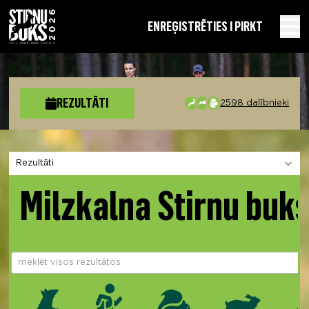
EN
REĢISTRĒTIES I PIRKT
REZULTĀTI
2598 dalībnieki
Izvēlies sadaļu
Milzkalna Stirnu buk