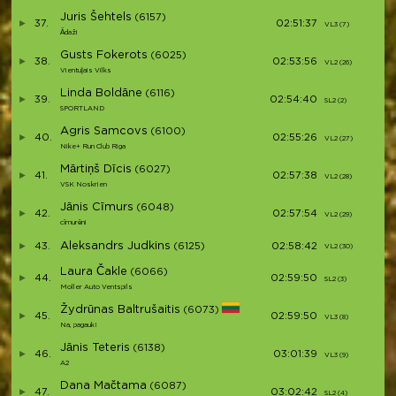
Juris Šehtels
(6157)
37.
02:51:37
VL3 (7)
V3
Ādaži
Gusts Fokerots
(6025)
38.
02:53:56
VL2 (26)
V3
Vientuļais Vilks
Linda Boldāne
(6116)
39.
02:54:40
SL2 (2)
S2
SPORTLAND
Agris Samcovs
(6100)
40.
02:55:26
VL2 (27)
V3
Nike+ Run Club Riga
Mārtiņš Dīcis
(6027)
41.
02:57:38
VL2 (28)
V3
VSK Noskrien
Jānis Cīmurs
(6048)
42.
02:57:54
VL2 (29)
V4
cīmurēni
Aleksandrs Judkins
43.
(6125)
02:58:42
VL2 (30)
V4
Laura Čakle
(6066)
44.
02:59:50
SL2 (3)
S3
Moller Auto Ventspils
Žydrūnas Baltrušaitis
(6073)
45.
02:59:50
VL3 (8)
V4
Na, pagauk!
Jānis Teteris
(6138)
46.
03:01:39
VL3 (9)
V4
A2
Dana Mačtama
(6087)
47.
03:02:42
SL2 (4)
S4