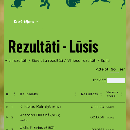
Kopvērtējums
Rezultāti - Lūsis
Visi rezultāti
/
Sieviešu rezultāti
/
Vīriešu rezultāti
/
Spliti
Attēlot
ierak
Meklēt:
V
Vecuma
#
Dalībnieks
Rezultāts
p
grupa
d
Kristaps Kaimiņš
1.
(6117)
02:11:20
VL2 (1)
V1
Kristaps Bērziņš
(6110)
2.
02:13:56
VL2 (2)
V2
Kuldīga
Uldis Kļaviņš
(6183)
3.
02:21:12