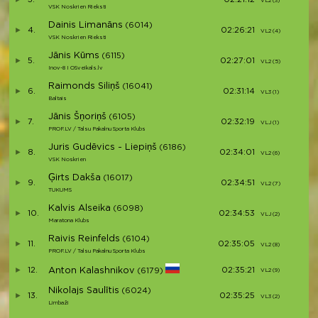
VL2 (3)
V3
VSK Noskrien Rieksti
Dainis Limanāns
(6014)
4.
02:26:21
VL2 (4)
V4
VSK Noskrien Rieksti
Jānis Kūms
(6115)
5.
02:27:01
VL2 (5)
V5
Inov-8 I OSveikals.lv
Raimonds Siliņš
(16041)
6.
02:31:14
VL3 (1)
V6
Baltais
Jānis Šņoriņš
(6105)
7.
02:32:19
VLJ (1)
V7
PROF.LV / Talsu Pakalnu Sporta Klubs
Juris Gudēvics - Liepiņš
(6186)
8.
02:34:01
VL2 (6)
V8
VSK Noskrien
Ģirts Dakša
(16017)
9.
02:34:51
VL2 (7)
V9
TUKUMS
Kalvis Alseika
(6098)
10.
02:34:53
VLJ (2)
V1
Maratona Klubs
Raivis Reinfelds
(6104)
11.
02:35:05
VL2 (8)
V1
PROF.LV / Talsu Pakalnu Sporta Klubs
12.
Anton Kalashnikov
02:35:21
(6179)
VL2 (9)
V1
Nikolajs Saulītis
(6024)
13.
02:35:25
VL3 (2)
V1
Limbaži