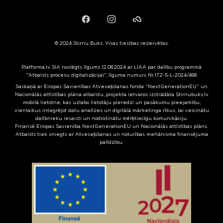
Facebook
Instagram
Failiem.lv
© 2024 Stirnu Buks. Visas tiesības rezervētas.
Platforma.lv SIA noslēgts līgums 12.08.2024 ar LIAA par dalību programmā
"Atbalsts procesu digitalizācijai", līguma numurs Nr.17.2-5-L-2024/468
Saskaņā ar Eiropas Savienības Atveseļošanas fonda “NextGenerationEU” un
Nacionālās attīstības plāna atbalstu, projekta ietvaros izstrādāta Stirnubuks.lv
mobilā lietotne, kas uzlabo lietotāju pieredzi un pasākumu pieejamību,
vienlaikus integrējot datu analīzes un digitālā mārketinga rīkus, lai veicinātu
dalībnieku iesaisti un nodrošinātu mērķtiecīgu komunikāciju.
Finansē Eiropas Savienība NextGenerationEU un Nacionālās attīstības plāns.
Atbalsts tiek sniegts ar Atveseļošanas un noturības mehānisma finansējuma
palīdzību.