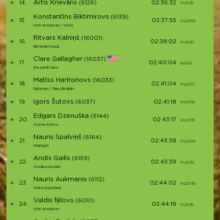
Artis Krievāns
14.
(6126)
02:36:32
VL3 (3)
V1
Konstantīns Biktimirovs
(6139)
15.
02:37:55
VL2 (10)
V1
VSK Noskrien / Vichy
Ritvars Kalniņš
(16001)
16.
02:38:02
VL3 (4)
V1
Skrienam kopā
Clare Gallagher
(16037)
17.
02:40:04
SL2 (1)
S1
the north face
Matīss Haritonovs
(16033)
18.
02:41:04
VL2 (11)
V1
Salomon | Taku Skrējējs
Igors Šutovs
19.
(6037)
02:41:18
VL2 (12)
V1
Edgars Dzenuška
(6144)
20.
02:43:17
VL2 (13)
V1
Visma Active
Nauris Spalviņš
(6164)
21.
02:43:38
VL2 (14)
V2
Mailigen
Andis Gailis
(6159)
22.
02:43:39
VL3 (5)
V2
Kocēnu novads
Nauris Aukmanis
(6112)
23.
02:44:02
VL2 (15)
V2
Patria Sportland
Valdis Ņilovs
(6010)
24.
02:44:19
VL3 (6)
V2
VSK Noskrien