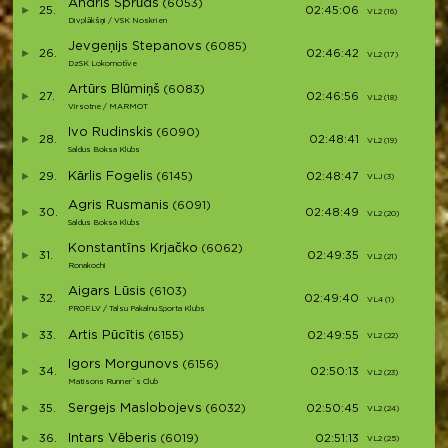
Andris Sprūds
(6053)
25.
02:45:06
VL2 (16)
V2
Divplākšņi / VSK Noskrien
Jevgeņijs Stepanovs
(6085)
26.
02:46:42
VL2 (17)
V2
DzSK Lokomotīve
Artūrs Blūmiņš
(6083)
27.
02:46:56
VL2 (18)
V2
Virsotne / MARMOT
Ivo Rudinskis
(6090)
28.
02:48:41
VL2 (19)
V2
Saldus Boksa Klubs
Kārlis Fogelis
29.
(6145)
02:48:47
VLJ (3)
V2
Agris Rusmanis
(6091)
30.
02:48:49
VL2 (20)
V2
Saldus Boksa Klubs
Konstantīns Krjačko
(6062)
31.
02:49:35
VL2 (21)
V3
Ronakochi
Aigars Lūsis
(6103)
32.
02:49:40
VL4 (1)
V3
PROF.LV / Talsu Pakalnu Sporta Klubs
Artis Pūcītis
33.
(6155)
02:49:55
VL2 (22)
V3
Igors Morgunovs
(6156)
34.
02:50:13
VL2 (23)
V3
Matisons Runner`s Club
Sergejs Maslobojevs
35.
(6032)
02:50:45
VL2 (24)
V3
Intars Vēberis
36.
(6019)
02:51:13
VL2 (25)
V3