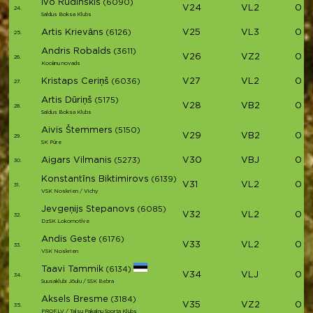
Ivo Rudinskis
(6090)
V24
VL2
01:
24.
Saldus Boksa Klubs
Artis Krievāns
V25
VL3
01:
(6126)
25.
Andris Robalds
(3611)
V26
VZ2
01:
26.
Kocēnu novads
Kristaps Ceriņš
V27
VL2
01:
(6036)
27.
Artis Dūriņš
(5175)
V28
VB2
01:
28.
Saldus Boksa Klubs
Aivis Štemmers
(5150)
V29
VB2
01:
29.
SK Pūre
Aigars Vilmanis
V30
VBJ
01:
(5273)
30.
Konstantīns Biktimirovs
(6139)
V31
VL2
01:
31.
VSK Noskrien / Vichy
Jevgeņijs Stepanovs
(6085)
V32
VL2
01:
32.
DzSK Lokomotīve
Andis Geste
(6176)
V33
VL2
01:
33.
VSK Noskrien
Taavi Tammik
(6134)
V34
VLJ
01:
34.
Suusaklubi Jõulu / SSK Bebra
Aksels Bresme
(3184)
V35
VZ2
01:
35.
PROF.LV / Talsu Pakalnu Sporta Klubs