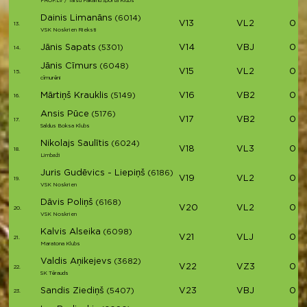
PROF.LV / Talsu Pakalnu Sporta Klubs
Dainis Limanāns
(6014)
V13
VL2
01:
13.
VSK Noskrien Rieksti
Jānis Sapats
V14
VBJ
01:
(5301)
14.
Jānis Cīmurs
(6048)
V15
VL2
01:
15.
cīmurēni
Mārtiņš Krauklis
V16
VB2
01:
(5149)
16.
Ansis Pūce
(5176)
V17
VB2
01:
17.
Saldus Boksa Klubs
Nikolajs Saulītis
(6024)
V18
VL3
01:
18.
Limbaži
Juris Gudēvics - Liepiņš
(6186)
V19
VL2
01:
19.
VSK Noskrien
Dāvis Poliņš
(6168)
V20
VL2
01:
20.
VSK Noskrien
Kalvis Alseika
(6098)
V21
VLJ
01:
21.
Maratona Klubs
Valdis Aņikejevs
(3682)
V22
VZ3
01:
22.
SK Tērauds
Sandis Ziediņš
V23
VBJ
01:
(5407)
23.