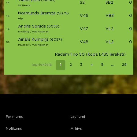
Vieda Lūsa
(15090)
S2
SB2
01:11
47.
SK Tērauds
Normunds Bremze
(5075)
V46
VB3
01:11
48.
Rīga
Andris Sprūds
(6053)
V47
VL2
01:11
49.
Divplākšņi / VSK Noskrien
Ainārs Kumpiņš
(6057)
V48
VL2
01:11
50.
PaBaso.lv / VSK Noskrien
Rādam 1 no 50 (kopā 1,435 ieraksti)
…
Iepriekšējā
1
2
3
4
5
29
Par mums
Jaunumi
Nolikums
Arhīvs