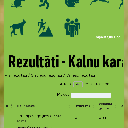
Kopvērtējums
Rezultāti - Kalnu kara
Visi rezultāti
/
Sieviešu rezultāti
/
Vīriešu rezultāti
Attēlot
ierakstus lapā
Meklēt:
Vecuma
#
Dalībnieks
Dzimums
Rezu
grupa
Dmitrijs Serjogins
(5334)
V1
VBJ
00:
1.
BALTAIS