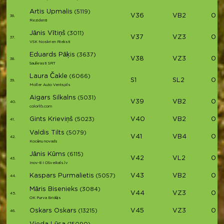
Artis Upmalis
(5119)
V36
VB2
01:
36.
Rezidenti
Jānis Vītiņš
(3011)
V37
VZ3
01:
37.
VSK Noskrien Rieksti
Eduards Pāķis
(3637)
V38
VZ3
01:
38.
Saulkrasti SRT
Laura Čakle
(6066)
S1
SL2
01:
39.
Moller Auto Ventspils
Aigars Silkalns
(5031)
V39
VB2
01:
40.
colorlib.com
Gints Krieviņš
V40
VB2
01:
(5023)
41.
Valdis Tilts
(5079)
V41
VB4
01:
42.
Kocēnu novads
Jānis Kūms
(6115)
V42
VL2
01:
43.
Inov-8 I OSveikals.lv
Kaspars Purmalietis
V43
VB2
01:1
(5057)
44.
Māris Bisenieks
(3084)
V44
VZ3
01:1
45.
OK Purva Bridējs
Oskars Oskars
V45
VZ3
01:11
(13215)
46.