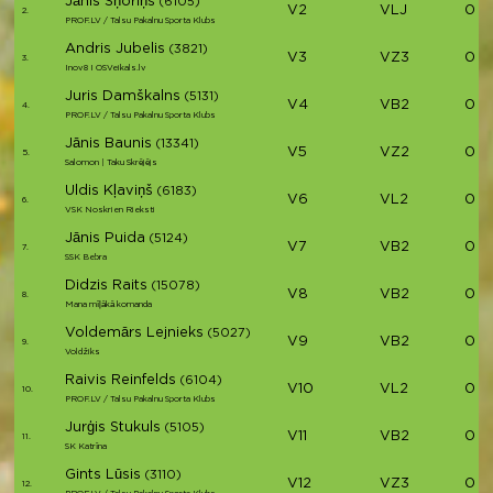
Jānis Šņoriņš
(6105)
V2
VLJ
00:
2.
PROF.LV / Talsu Pakalnu Sporta Klubs
Andris Jubelis
(3821)
V3
VZ3
00:
3.
Inov8 I OSVeikals.lv
Juris Damškalns
(5131)
V4
VB2
00:
4.
PROF.LV / Talsu Pakalnu Sporta Klubs
Jānis Baunis
(13341)
V5
VZ2
00:
5.
Salomon | Taku Skrējējs
Uldis Kļaviņš
(6183)
V6
VL2
00:
6.
VSK Noskrien Rieksti
Jānis Puida
(5124)
V7
VB2
00:
7.
SSK Bebra
Didzis Raits
(15078)
V8
VB2
00:
8.
Mana mīļākā komanda
Voldemārs Lejnieks
(5027)
V9
VB2
00:
9.
Voldžiks
Raivis Reinfelds
(6104)
V10
VL2
00:
10.
PROF.LV / Talsu Pakalnu Sporta Klubs
Jurģis Stukuls
(5105)
V11
VB2
00:
11.
SK Katrīna
Gints Lūsis
(3110)
V12
VZ3
00:
12.