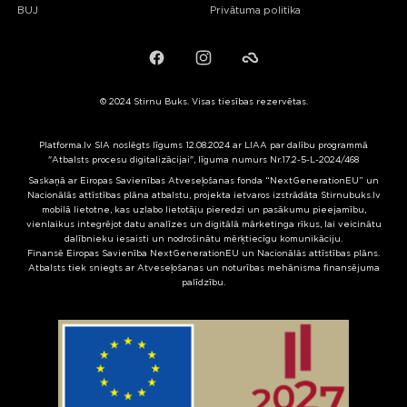
BUJ
Privātuma politika
Facebook
Instagram
Failiem.lv
© 2024 Stirnu Buks. Visas tiesības rezervētas.
Platforma.lv SIA noslēgts līgums 12.08.2024 ar LIAA par dalību programmā
"Atbalsts procesu digitalizācijai", līguma numurs Nr.17.2-5-L-2024/468
Saskaņā ar Eiropas Savienības Atveseļošanas fonda “NextGenerationEU” un
Nacionālās attīstības plāna atbalstu, projekta ietvaros izstrādāta Stirnubuks.lv
mobilā lietotne, kas uzlabo lietotāju pieredzi un pasākumu pieejamību,
vienlaikus integrējot datu analīzes un digitālā mārketinga rīkus, lai veicinātu
dalībnieku iesaisti un nodrošinātu mērķtiecīgu komunikāciju.
Finansē Eiropas Savienība NextGenerationEU un Nacionālās attīstības plāns.
Atbalsts tiek sniegts ar Atveseļošanas un noturības mehānisma finansējuma
palīdzību.