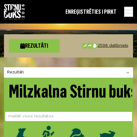
EN
REĢISTRĒTIES I PIRKT
REZULTĀTI
2598 dalībnieki
Izvēlies sadaļu
Milzkalna Stirnu buk