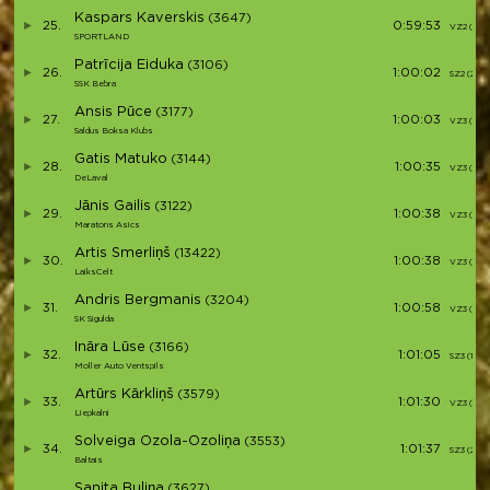
Kaspars Kaverskis
(3647)
25.
0:59:53
VZ2 (6)
SPORTLAND
Patrīcija Eiduka
(3106)
26.
1:00:02
SZ2 (2)
SSK Bebra
Ansis Pūce
(3177)
27.
1:00:03
VZ3 (18)
Saldus Boksa Klubs
Gatis Matuko
(3144)
28.
1:00:35
VZ3 (19)
DeLaval
Jānis Gailis
(3122)
29.
1:00:38
VZ3 (20)
Maratons Asics
Artis Smerliņš
(13422)
30.
1:00:38
VZ3 (21)
LaiksCelt
Andris Bergmanis
(3204)
31.
1:00:58
VZ3 (22)
SK Sigulda
Ināra Lūse
(3166)
32.
1:01:05
SZ3 (1)
Moller Auto Ventspils
Artūrs Kārkliņš
(3579)
33.
1:01:30
VZ3 (23)
Liepkalni
Solveiga Ozola-Ozoliņa
(3553)
34.
1:01:37
SZ3 (2)
Baltais
Sanita Buliņa
(3627)