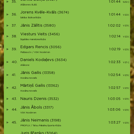
35.
1:01:44
SZ2 (3)
Alūksnes BJSS
Jorens Kvēle-Kvāls
(3674)
36.
1:01:44
VZ2 (7)
Saldus Boksa klubs
Jānis Zālītis
37.
(3580)
1:02:02
VZ3 (24)
Viesturs Veits
(3456)
38.
1:02:14
VZ2 (8)
Siguldas maratona klubs
Edgars Rencis
(3056)
39.
1:02:19
VZ3 (25)
PaBaso.lv / VSK Noskrien
Daniels Kodaļevs
(3634)
40.
1:02:33
VZ1 (2)
Alūksne
Jānis Gailis
(13358)
41.
1:02:54
VZ3 (26)
Kocēnu novads
Mārtiņš Gailis
(13362)
42.
1:02:57
VZ3 (27)
Kocēnu novads
Nauris Dzenis
43.
(3532)
1:03:05
VZ3 (28)
Jānis Ābols
(3317)
44.
1:03:06
VZ3 (29)
VSK Noskrien
Jānis Neimanis
(3198)
45.
1:03:27
VZ3 (30)
PROF.LV / Talsu Pakalnu Sporta Klubs
Juris Iļčenko
(3064)