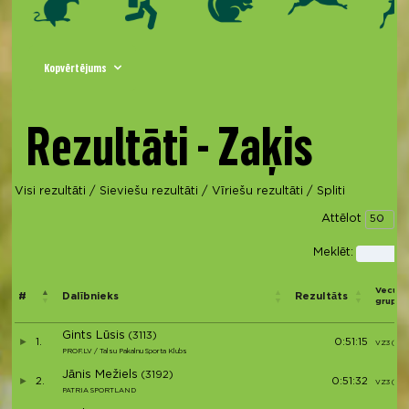
Kopvērtējums
Rezultāti - Zaķis
Visi rezultāti
/
Sieviešu rezultāti
/
Vīriešu rezultāti
/
Spliti
Attēlot
ie
Meklēt:
Vecum
#
Dalībnieks
Rezultāts
grupa
Gints Lūsis
(3113)
1.
0:51:15
VZ3 (1)
PROF.LV / Talsu Pakalnu Sporta Klubs
Jānis Mežiels
(3192)
2.
0:51:32
VZ3 (2)
PATRIA SPORTLAND