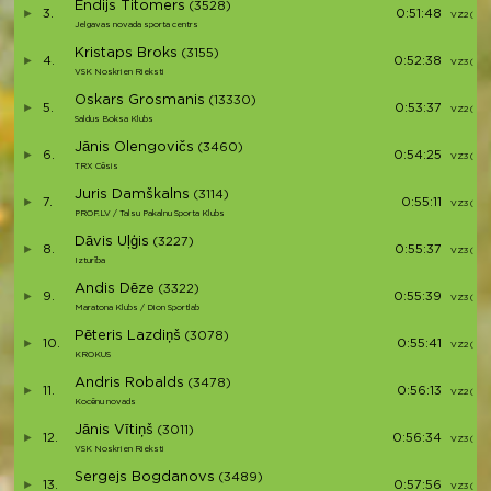
Endijs Titomers
(3528)
3.
0:51:48
VZ2 (1)
Jelgavas novada sporta centrs
Kristaps Broks
(3155)
4.
0:52:38
VZ3 (3)
VSK Noskrien Rieksti
Oskars Grosmanis
(13330)
5.
0:53:37
VZ2 (2)
Saldus Boksa Klubs
Jānis Olengovičs
(3460)
6.
0:54:25
VZ3 (4)
TRX Cēsis
Juris Damškalns
(3114)
7.
0:55:11
VZ3 (5)
PROF.LV / Talsu Pakalnu Sporta Klubs
Dāvis Uļģis
(3227)
8.
0:55:37
VZ3 (6)
Izturība
Andis Dēze
(3322)
9.
0:55:39
VZ3 (7)
Maratona Klubs / Dion Sportlab
Pēteris Lazdiņš
(3078)
10.
0:55:41
VZ2 (3)
KROKUS
Andris Robalds
(3478)
11.
0:56:13
VZ2 (4)
Kocēnu novads
Jānis Vītiņš
(3011)
12.
0:56:34
VZ3 (8)
VSK Noskrien Rieksti
Sergejs Bogdanovs
(3489)
13.
0:57:56
VZ3 (9)