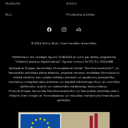
Nolikums
Arhīvs
BUJ
Privātuma politika
Facebook
Instagram
Failiem.lv
© 2024 Stirnu Buks. Visas tiesības rezervētas.
Platforma.lv SIA noslēgts līgums 12.08.2024 ar LIAA par dalību programmā
"Atbalsts procesu digitalizācijai", līguma numurs Nr.17.2-5-L-2024/468
Saskaņā ar Eiropas Savienības Atveseļošanas fonda “NextGenerationEU” un
Nacionālās attīstības plāna atbalstu, projekta ietvaros izstrādāta Stirnubuks.lv
mobilā lietotne, kas uzlabo lietotāju pieredzi un pasākumu pieejamību,
vienlaikus integrējot datu analīzes un digitālā mārketinga rīkus, lai veicinātu
dalībnieku iesaisti un nodrošinātu mērķtiecīgu komunikāciju.
Finansē Eiropas Savienība NextGenerationEU un Nacionālās attīstības plāns.
Atbalsts tiek sniegts ar Atveseļošanas un noturības mehānisma finansējuma
palīdzību.