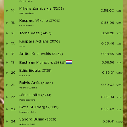
Dion Sportlab
Miķelis Zumbergs
(3209)
14.
0:58:00
VZ3 (10)
VSK Noskrien
Kaspars Vīksne
(3706)
15.
0:58:09
VZ3 (11)
OK Meridiāns
Toms Veits
16.
(3457)
0:58:28
VZ3 (12)
Kaspars Adijāns
(3170)
17.
0:58:46
VZ3 (13)
Vichy
Artūrs Kozlovskis
18.
(3437)
0:58:49
VZ2 (5)
19.
Bastiaan Meinders
0:58:56
(3686)
VZ3 (14)
Edijs Eiduks
(3135)
20.
0:59:01
VZ1 (1)
SSK Bebra
Raivis Ančs
(3088)
21.
0:59:02
VZ3 (15)
Velorīts-Gulbene
Jānis Linītis
(3241)
22.
0:59:04
VZ3 (16)
Patria Sportland
Gatis Štulbergs
(3189)
23.
0:59:40
VZ3 (17)
Maratona Klubs
Sandra Buliņa
(3626)
24.
0:59:41
SZ2 (1)
Alūksnes BJSS