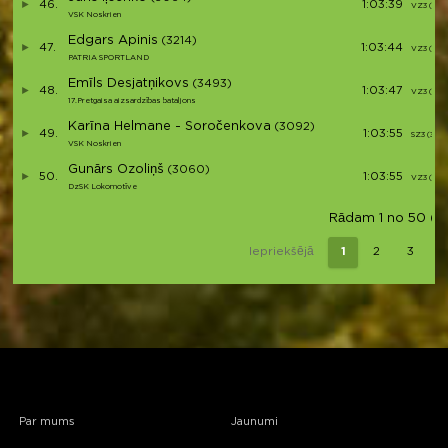
46.
1:03:39
VZ3 (31)
VSK Noskrien
Edgars Apinis
(3214)
47.
1:03:44
VZ3 (32)
PATRIA SPORTLAND
Emīls Desjatņikovs
(3493)
48.
1:03:47
VZ3 (33)
17.Pretgaisa aizsardzības bataljons
Karīna Helmane - Soročenkova
(3092)
49.
1:03:55
SZ3 (3)
VSK Noskrien
Gunārs Ozoliņš
(3060)
50.
1:03:55
VZ3 (34)
DzSK Lokomotīve
Rādam 1 no 50 (kop
Iepriekšējā
1
2
3
Par mums
Jaunumi