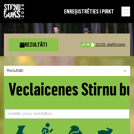
EN
REĢISTRĒTIES I PIRKT
REZULTĀTI
2025 dalībnieki
Izvēlies sadaļu
Veclaicenes Stirnu b