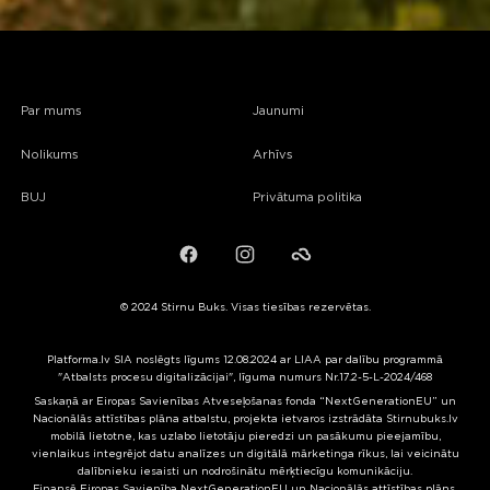
Par mums
Jaunumi
Nolikums
Arhīvs
BUJ
Privātuma politika
Facebook
Instagram
Failiem.lv
© 2024 Stirnu Buks. Visas tiesības rezervētas.
Platforma.lv SIA noslēgts līgums 12.08.2024 ar LIAA par dalību programmā
"Atbalsts procesu digitalizācijai", līguma numurs Nr.17.2-5-L-2024/468
Saskaņā ar Eiropas Savienības Atveseļošanas fonda “NextGenerationEU” un
Nacionālās attīstības plāna atbalstu, projekta ietvaros izstrādāta Stirnubuks.lv
mobilā lietotne, kas uzlabo lietotāju pieredzi un pasākumu pieejamību,
vienlaikus integrējot datu analīzes un digitālā mārketinga rīkus, lai veicinātu
dalībnieku iesaisti un nodrošinātu mērķtiecīgu komunikāciju.
Finansē Eiropas Savienība NextGenerationEU un Nacionālās attīstības plāns.