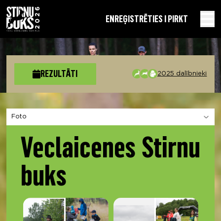
EN
REĢISTRĒTIES I PIRKT
REZULTĀTI
2025 dalībnieki
Izvēlies sadaļu
Veclaicenes Stirnu
buks