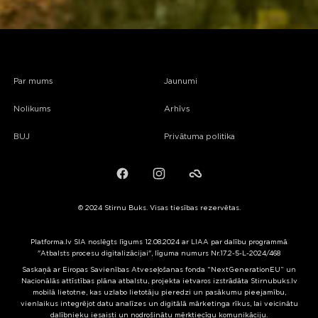
Par mums
Jaunumi
Nolikums
Arhīvs
BUJ
Privātuma politika
Facebook
Instagram
Failiem.lv
© 2024 Stirnu Buks. Visas tiesības rezervētas.
Platforma.lv SIA noslēgts līgums 12.08.2024 ar LIAA par dalību programmā
"Atbalsts procesu digitalizācijai", līguma numurs Nr.17.2-5-L-2024/468
Saskaņā ar Eiropas Savienības Atveseļošanas fonda “NextGenerationEU” un
Nacionālās attīstības plāna atbalstu, projekta ietvaros izstrādāta Stirnubuks.lv
mobilā lietotne, kas uzlabo lietotāju pieredzi un pasākumu pieejamību,
vienlaikus integrējot datu analīzes un digitālā mārketinga rīkus, lai veicinātu
dalībnieku iesaisti un nodrošinātu mērķtiecīgu komunikāciju.