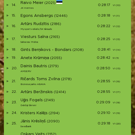
Raivo Meier
(2021)
14.
0:28:17
V1 (10)
JK Hermes
15.
Egons Ansbergs
0:28:18
(12446)
V1 (11)
V
Artūrs Rudzītis
(2186)
16.
0:28:22
V1 (12)
Mysport veikals/SK tērauds
Viesturs Salna
(2165)
17.
0:28:25
V1 (13)
Salna nav Melna
18.
Gints Berņikovs - Bondars
0:28:41
(2108)
V1 (14)
19.
Anete Krūmiņa
0:28:42
(2055)
S1 (5)
Dainis Bautris
(2179)
20.
0:28:50
V1 (15)
AMSERV
Ričards Toms Zvilna
(2178)
21.
0:28:55
V1 (16)
Biznesa parks ABAVA
22.
Artūrs Beržinskis
0:28:55
(12414)
V1 (17)
Uģis Fogels
(2149)
23.
0:29:09
V1 (18)
Dekšņi Skrien!
24.
Kristers Kalējs
0:29:10
(2194)
V1 (19)
Jānis Krēsliņš
(2090)
25.
0:29:18
V1 (20)
Swedbank
Oskars Veits
(2152)