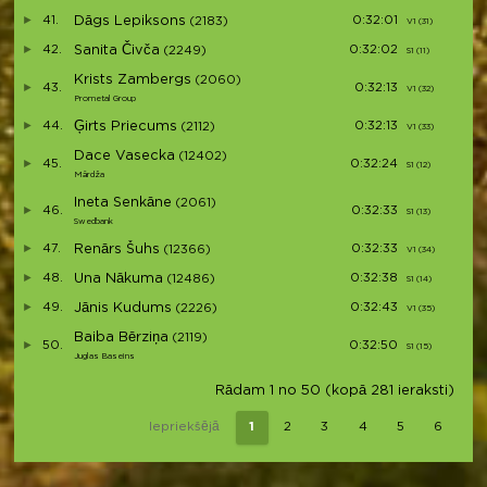
41.
Dāgs Lepiksons
0:32:01
(2183)
V1 (31)
42.
Sanita Čivča
0:32:02
(2249)
S1 (11)
S
Krists Zambergs
(2060)
43.
0:32:13
V1 (32)
Prometal Group
44.
Ģirts Priecums
0:32:13
(2112)
V1 (33)
Dace Vasecka
(12402)
45.
0:32:24
S1 (12)
S
Mārdža
Ineta Senkāne
(2061)
46.
0:32:33
S1 (13)
S
Swedbank
47.
Renārs Šuhs
0:32:33
(12366)
V1 (34)
48.
Una Nākuma
0:32:38
(12486)
S1 (14)
S
49.
Jānis Kudums
0:32:43
(2226)
V1 (35)
Baiba Bērziņa
(2119)
50.
0:32:50
S1 (15)
S
Juglas Baseins
Rādam 1 no 50 (kopā 281 ieraksti)
Iepriekšējā
1
2
3
4
5
6
N