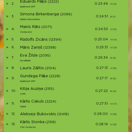
Eduards Pāķis
(2222)
2.
0:23:49
V1 (2)
Saulkrasti SRT
Simona Birkenberga
(2086)
3.
0:24:51
S1 (1)
S
Saldus boksa klubs
Mairis Rāts
(2071)
4.
0:24:53
V1 (3)
Veclaicene
5.
Rūdolfs Zicāns
0:25:04
(12394)
V1 (4)
6.
Māris Zariņš
0:25:31
(12398)
V1 (5)
Eva Žilde
(2095)
7.
0:26:34
S1 (2)
S
Swedbank
8.
Lauris Zālītis
0:27:13
(2104)
V1 (6)
Gundega Pāķe
(2228)
9.
0:27:17
S1 (3)
S
Saulkrasti SRT
Kitija Auziņa
(2155)
10.
0:27:22
S1 (4)
LSPA
Kārlis Cakuls
(2224)
11.
0:27:51
V1 (7)
Cakuli
12.
Aleksejs Bukovskis
0:28:00
(12418)
V1 (8)
Kārlis Stonka
(2158)
13.
0:28:14
V1 (9)
VSK Noskrien