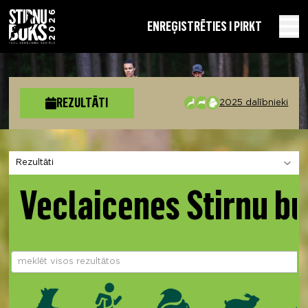
EN
REĢISTRĒTIES I PIRKT
REZULTĀTI
2025 dalībnieki
Izvēlies sadaļu
Veclaicenes Stirnu b