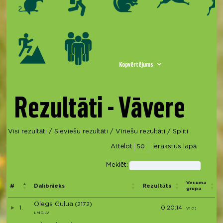
Kopvērtējums
Rezultāti - Vāvere
Visi rezultāti
/
Sieviešu rezultāti
/
Vīriešu rezultāti
/
Spliti
Attēlot
ierakstus lapā
Meklēt:
Vecuma
#
Dalībnieks
Rezultāts
grupa
Olegs Gulua
(2172)
1.
0:20:14
V1 (1)
LMD.LV