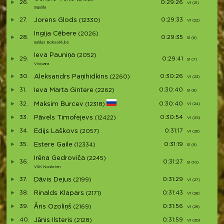
26.
0:29:26
V1 (21)
Sigulda
27.
Jorens Glods
0:29:33
(12330)
V1 (22)
Ingija Cēbere
(2026)
28.
0:29:35
S1 (6)
S
Saldus Boksa klubs
Ieva Pauniņa
(2052)
29.
0:29:41
S1 (7)
Vivipara
30.
Aleksandrs Paņihidkins
0:30:26
(2260)
V1 (23)
31.
Ieva Marta Gintere
0:30:40
(2262)
S1 (8)
S
32.
Maksim Burcev
0:30:40
(12318)
V1 (24)
33.
Pāvels Timofejevs
0:30:54
(12422)
V1 (25)
34.
Edijs Laškovs
0:31:17
(2057)
V1 (26)
35.
Estere Gaile
0:31:19
(12334)
S1 (9)
S
Irēna Gedroviča
(2245)
36.
0:31:27
S1 (10)
S
VSK Noskrien
37.
Dāvis Dejus
0:31:29
(2199)
V1 (27)
38.
Rinalds Klapars
0:31:43
(2171)
V1 (28)
39.
Āris Ozoliņš
0:31:56
(2169)
V1 (29)
40.
Jānis Ilsteris
0:31:59
(2128)
V1 (30)