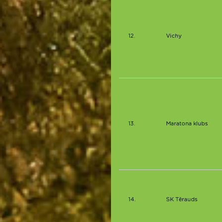
12.
Vichy
13.
Maratona klubs
14.
SK Tērauds