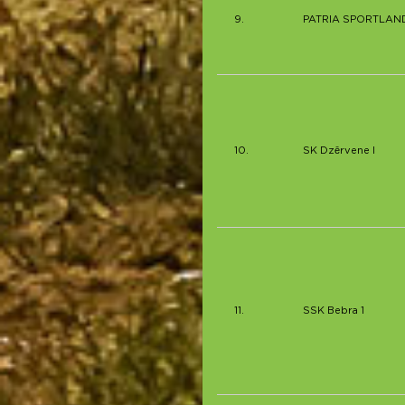
9.
PATRIA SPORTLAN
10.
SK Dzērvene I
11.
SSK Bebra 1