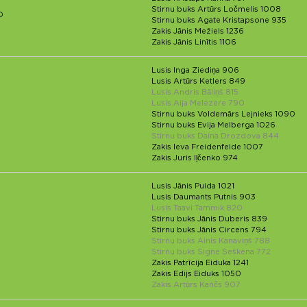
Stirnu buks Artūrs Ločmelis 1008
D
Stirnu buks Agate Kristapsone 935
Zakis Jānis Mežiels 1236
Zakis Jānis Linītis 1106
Lusis Inga Ziediņa 906
Lusis Artūrs Ketlers 849
Lusis Andris Bāliņš 815
Lusis Aija Melezere 790
Stirnu buks Voldemārs Lejnieks 1090
Stirnu buks Evija Melberga 1026
Stirnu buks Daina Drozdova 844
Zakis Ieva Freidenfelde 1007
Zakis Juris Iļčenko 974
Lusis Jānis Puida 1021
Lusis Daumants Putnis 903
Lusis Taavi Tammik 820
Stirnu buks Jānis Duberis 839
Stirnu buks Jānis Circens 794
Stirnu buks Ainis Kanaviņš 788
Stirnu buks Signe Seškena 772
Zakis Patrīcija Eiduka 1241
Zakis Edijs Eiduks 1050
Zakis Artūrs Kančs 907