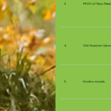
3.
PROF.LV/Talsu Paka
4.
VSK Noskrien Vāve
5.
Kocēnu novads