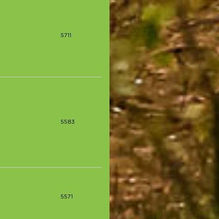
5711
5583
5571