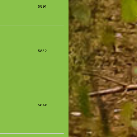
5891
5852
5848