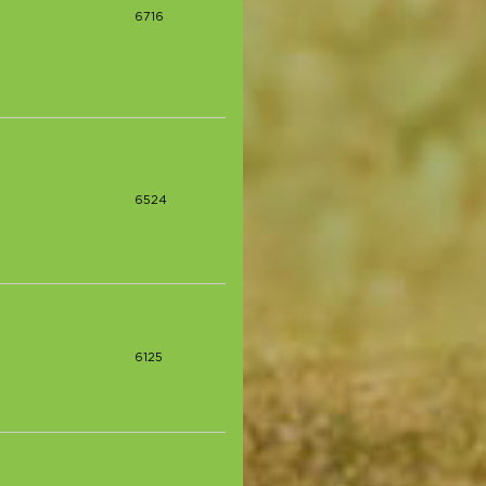
6716
6524
6125