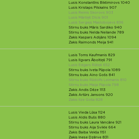
Lusis Konstantīns Biktimirovs 1040
Lusis Kristaps Pilskalns 907
Lusis Reinis Skorovs 903
Lusis Mārtiņš Dīcis 901
Lusis Sergejs Maslobojevs 836
Stirnu buks Māris Sardiko 940
Stirnu buks Nelda Neilande 789
Zakis Kaspars Adijāns 1094
Zakis Raimonds Meija 941
Lusis Toms Kaufmanis 829
Lusis Ilgvars Āboltiņš 791
Lusis Edgars Rūtiņš 652
Stirnu buks Iveta Pūpola 1089
Stirnu buks Aino Gošs 841
Stirnu buks Rūdolfs Leimanis 810
Stirnu buks Maija Pūpola 798
Zakis Andis Dēze 1113
Zakis Artūrs Jansons 920
Zakis Ilze Goša 828
Lusis Vieda Lūsa 1124
Lusis Aldis Bušs 880
Stirnu buks Laura Vancāne 921
Stirnu buks Aija Svikle 664
Zakis Baiba Vekša 1151
Zakis Inese Dzērve 831