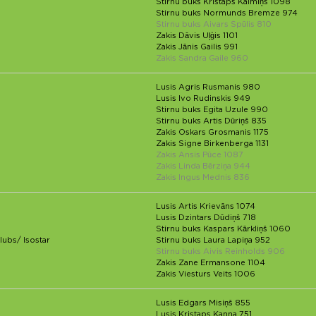
Stirnu buks Kristaps Kaimiņš 1098
Stirnu buks Normunds Bremze 974
Stirnu buks Aivars Spūlis 810
Zakis Dāvis Uļģis 1101
Zakis Jānis Gailis 991
Zakis Sandra Gaile 960
Lusis Agris Rusmanis 980
Lusis Ivo Rudinskis 949
Stirnu buks Egita Uzule 990
Stirnu buks Artis Dūriņš 835
Zakis Oskars Grosmanis 1175
Zakis Signe Birkenberga 1131
Zakis Ansis Pūce 1087
Zakis Linda Bērziņa 944
Zakis Ingus Mednis 836
Lusis Artis Krievāns 1074
Lusis Dzintars Dūdiņš 718
Stirnu buks Kaspars Kārkliņš 1060
lubs/ Isostar
Stirnu buks Laura Lapiņa 952
Stirnu buks Aivis Reinholds 906
Zakis Zane Ermansone 1104
Zakis Viesturs Veits 1006
Lusis Edgars Misiņš 855
Lusis Kristaps Kanna 751