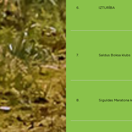
6.
IZTURĪBA
7.
Saldus Boksa klubs
8.
Siguldas Maratona k