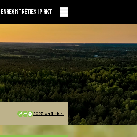
EN
REĢISTRĒTIES I PIRKT
2025 dalībnieki