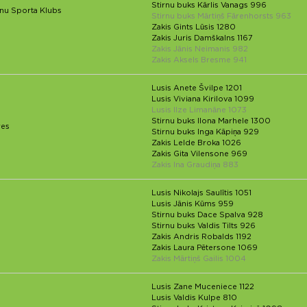
Stirnu buks Kārlis Vanags 996
lnu Sporta Klubs
Stirnu buks Mārtiņš Fārenhorsts 963
Zakis Gints Lūsis 1280
Zakis Juris Damškalns 1167
Zakis Jānis Neimanis 982
Zakis Aksels Bresme 941
Lusis Anete Švilpe 1201
Lusis Viviana Kirilova 1099
Lusis Ilze Limanāne 1073
Stirnu buks Ilona Marhele 1300
res
Stirnu buks Inga Kāpiņa 929
Zakis Lelde Broka 1026
Zakis Gita Vilensone 969
Zakis Ina Graudiņa 883
Lusis Nikolajs Saulītis 1051
Lusis Jānis Kūms 959
Stirnu buks Dace Spalva 928
Stirnu buks Valdis Tilts 926
Zakis Andris Robalds 1192
Zakis Laura Pētersone 1069
Zakis Mārtiņš Gailis 1004
Lusis Zane Muceniece 1122
Lusis Valdis Kulpe 810