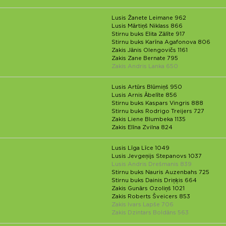
Lusis Žanete Leimane 962
Lusis Mārtiņš Niklass 866
Stirnu buks Elita Zālīte 917
Stirnu buks Karīna Agafonova 806
Zakis Jānis Olengovičs 1161
Zakis Zane Bernate 795
Zakis Andris Lanka 650
Lusis Artūrs Blūmiņš 950
Lusis Arnis Ābelīte 856
Stirnu buks Kaspars Vingris 888
Stirnu buks Rodrigo Treijers 727
Zakis Liene Blumbeka 1135
Zakis Elīna Zvilna 824
Lusis Līga Līce 1049
Lusis Jevgeņijs Stepanovs 1037
Lusis Andris Drešmanis 839
Stirnu buks Nauris Auzenbahs 725
Stirnu buks Dainis Driņķis 664
Zakis Gunārs Ozoliņš 1021
Zakis Roberts Šveicers 853
Zakis Ivars Lapše 706
Zakis Dzintars Boldāns 563