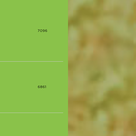
7096
6861