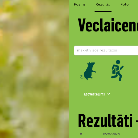
Posms
Rezultāti
Foto
Veclaicen
Kopvērtējums
Rezultāti
#
KOMANDA