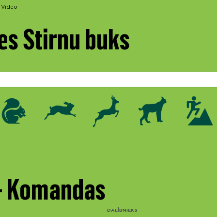
Video
es Stirnu buks
 - Komandas
DALĪBNIEKS