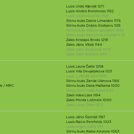
Lusis Uldis Kļaviņš 1271
Lusis Andris Ronimoiss 1162
Lusis Andris Ludriks 969
Stirnu buks Dainis Limanāns 1176
Stirnu buks Didzis Glušņevs 1125
Stirnu buks Viktors Saveļjevs 1055
Stirnu buks Raimonds Ozoliņš 978
Zakis Kristaps Broks 1218
Zakis Jānis Vītiņš 1144
Zakis Gatis Štulbergs 1078
Zakis Gatis Kveders 946
Lusis Laura Čakle 1258
Lusis Vita Devjatņikova 1123
Lusis Ludmila Joce 1013
Stirnu buks Zanda Ulanova 1166
ls / MRC
Stirnu buks Dana Mačtama 1030
Stirnu buks Ginta Rassa 942
Zakis Ināra Lūse 1194
Zakis Monta Ločmele 1090
Zakis Liene Štalte 872
Lusis Jānis Šņoriņš 1187
Lusis Raivis Reinfelds 1023
Lusis Aigars Lūsis 937
Stirnu buks Baiba Ažušele 1063