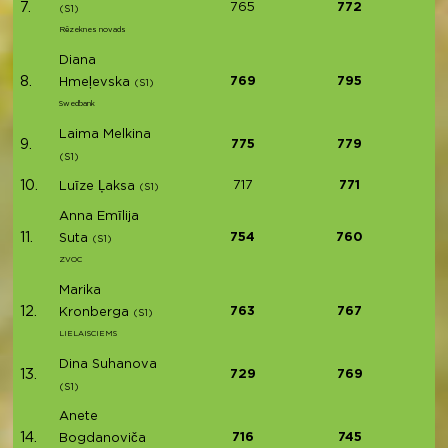
7.
765
772
(S1)
Rēzeknes novads
Diana
8.
769
795
Hmeļevska
(S1)
Swedbank
Laima Melkina
9.
775
779
(S1)
10.
717
771
Luīze Ļaksa
(S1)
Anna Emīlija
11.
754
760
Suta
(S1)
ZVOC
Marika
12.
763
767
Kronberga
(S1)
LIELAISCIEMS
Dina Suhanova
13.
729
769
(S1)
Anete
14.
716
745
Bogdanoviča