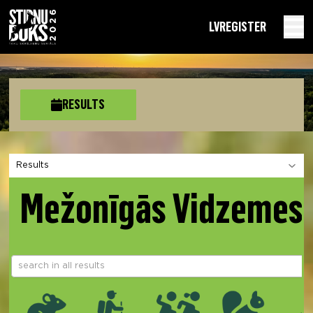
LV
REGISTER
RESULTS
Choose a section
Mežonīgās Vidzemes 