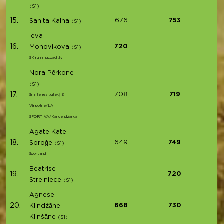
(S1)
15.
676
753
Sanita Kalna
(S1)
Ieva
16.
720
Mohovikova
(S1)
SK runningcoach.lv
Nora Pērkone
(S1)
17.
708
719
Smiltenes putekļi &
Virsotne/LA
SPORTIVA/Kančendžanga
Agate Kate
18.
649
749
Sproğe
(S1)
Sportland
Beatrise
19.
720
Strelniece
(S1)
Agnese
20.
668
730
Klindžāne-
Klinšāne
(S1)