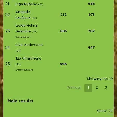
21.
685
Līga Rubene
(S1)
Amanda
22.
532
671
Laučjuna
(S1)
Izolde Helma
23.
685
707
Gūtmane
(S1)
Kustini kājiņas!
Līva Andersone
24.
647
(S1)
Ilze Vīnakmene
25.
596
(S1)
LAU Infra Grupa AS
Showing 1 to 25 o
Previous
1
2
3
4
Male results
Show