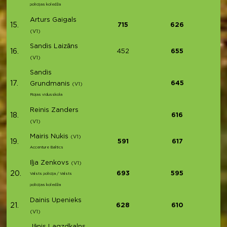
policijas koledža
Arturs Gaigals
15.
715
626
(V1)
Sandis Laizāns
16.
452
655
(V1)
Sandis
17.
645
Grundmanis
(V1)
Rojas vidusskola
Reinis Zanders
18.
616
(V1)
Mairis Nukis
(V1)
19.
591
617
Accenture Baltics
Iļja Zenkovs
(V1)
20.
693
595
Valsts policija / Valsts
policijas koledža
Dainis Upenieks
21.
628
610
(V1)
Jānis Lagzdkalns