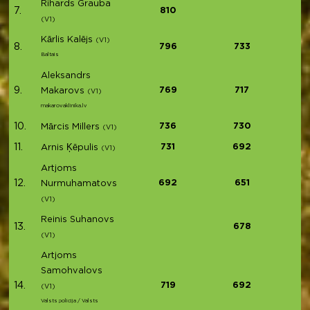
Rihards Grauba
7.
810
(V1)
Kārlis Kalējs
(V1)
8.
796
733
Baltais
Aleksandrs
9.
769
717
Makarovs
(V1)
makarovaklinika.lv
10.
736
730
Mārcis Millers
(V1)
11.
731
692
Arnis Ķēpulis
(V1)
Artjoms
12.
692
651
Nurmuhamatovs
(V1)
Reinis Suhanovs
13.
678
(V1)
Artjoms
Samohvalovs
14.
719
692
(V1)
Valsts policija / Valsts