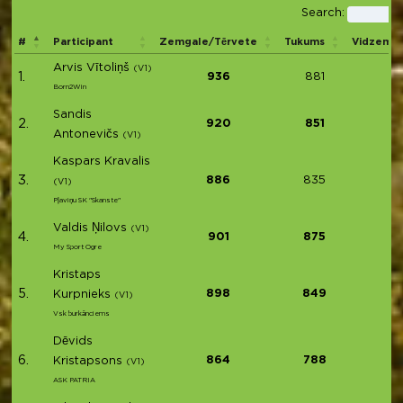
Search:
#
Participant
Zemgale/Tērvete
Tukums
Vidzeme
Arvis Vītoliņš
(V1)
1.
936
881
Born2Win
Sandis
2.
920
851
Antonevičs
(V1)
Kaspars Kravalis
3.
886
835
(V1)
Pļaviņu SK "Skanste"
Valdis Ņilovs
(V1)
4.
901
875
My Sport Ogre
Kristaps
5.
898
849
Kurpnieks
(V1)
Vsk burkānciems
Dēvids
6.
864
788
Kristapsons
(V1)
ASK PATRIA