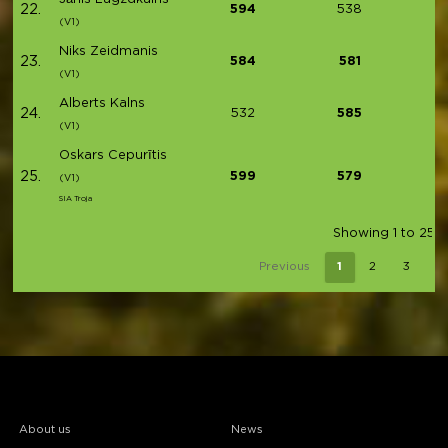
22.
594
538
(V1)
Niks Zeidmanis
23.
584
581
(V1)
Alberts Kalns
24.
532
585
(V1)
Oskars Cepurītis
25.
599
579
(V1)
SIA Troja
Showing 1 to 25 o
Previous
1
2
3
4
About us
News