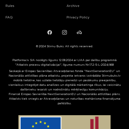
Rules
Archive
FAQ
Privacy Policy
Facebook
Instagram
Failiem.lv
© 2024 Stirnu Buks. All rights reserved.
Platforma.lv SIA noslēgts līgums 12.08.2024 ar LIAA par dalību programmā
"Atbalsts procesu digitalizācijai", līguma numurs Nr.17.2-5-L-2024/468
Saskaņā ar Eiropas Savienības Atveseļošanas fonda “NextGenerationEU” un
Nacionālās attīstības plāna atbalstu, projekta ietvaros izstrādāta Stirnubuks.lv
mobilā lietotne, kas uzlabo lietotāju pieredzi un pasākumu pieejamību,
vienlaikus integrējot datu analīzes un digitālā mārketinga rīkus, lai veicinātu
dalībnieku iesaisti un nodrošinātu mērķtiecīgu komunikāciju.
Finansē Eiropas Savienība NextGenerationEU un Nacionālās attīstības plāns.
Atbalsts tiek sniegts ar Atveseļošanas un noturības mehānisma finansējuma
palīdzību.