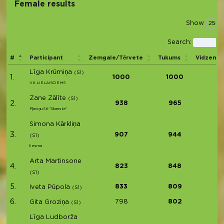
Female results
Show
Search:
#
Participant
Zemgale/Tērvete
Tukums
Vidzeme
Līga Krūmiņa
(S1)
1.
1000
1000
VK LIELAISCIEMS
Zane Zālīte
(S1)
2.
938
965
Pļaviņu SK "Skanste"
Simona Kārkliņa
3.
907
944
(S1)
liesma
Arta Martinsone
4.
823
848
(S1)
5.
833
809
Iveta Pūpola
(S1)
6.
798
802
Gita Groziņa
(S1)
Līga Ludborža