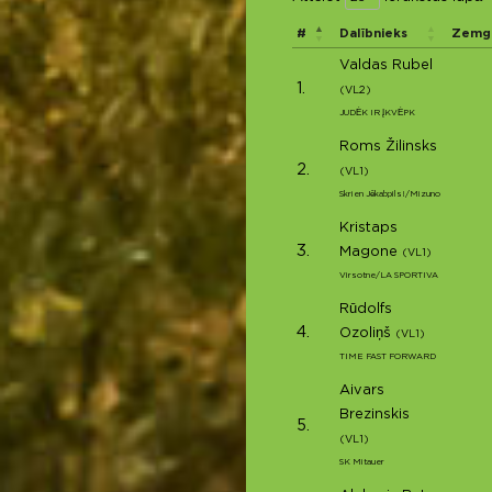
#
Dalībnieks
Zemga
Valdas Rubel
1.
(VL2)
JUDĖK IR ĮKVĖPK
Roms Žilinsks
2.
(VL1)
Skrien Jēkabpils!/Mizuno
Kristaps
3.
Magone
(VL1)
Virsotne/LA SPORTIVA
Rūdolfs
4.
Ozoliņš
(VL1)
TIME FAST FORWARD
Aivars
Brezinskis
5.
(VL1)
SK Mitauer