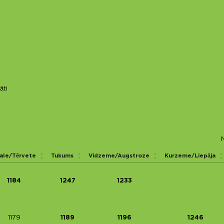
āti
le/Tērvete
Tukums
Vidzeme/Augstroze
Kurzeme/Liepāja
1184
1247
1233
1179
1189
1196
1246