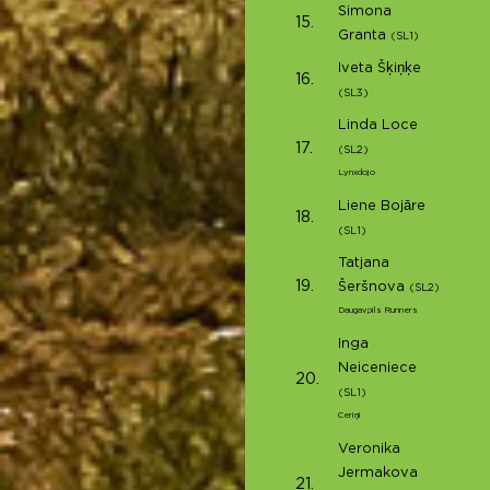
Simona
15.
Granta
(SL1)
Iveta Šķiņķe
16.
(SL3)
Linda Loce
17.
(SL2)
Lynxdojo
Liene Bojāre
18.
(SL1)
Tatjana
19.
Šeršnova
(SL2)
Daugavpils Runners
Inga
Neiceniece
20.
(SL1)
Ceriņi
Veronika
Jermakova
21.