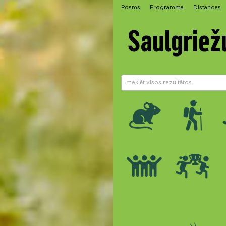
Posms
Programma
Distances
Saulgriež