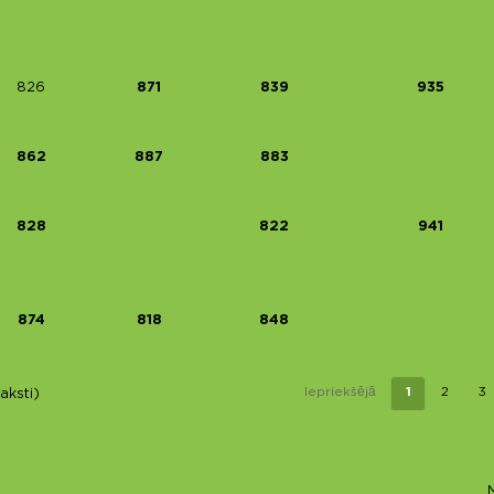
826
871
839
935
862
887
883
828
822
941
874
818
848
Iepriekšējā
1
2
3
aksti)