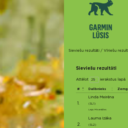
Sieviešu rezultāti
/
Vīriešu rezult
Sieviešu rezultāti
Attēlot
ierakstus lapā
#
Dalībnieks
Zemga
Linda Meirēna
1.
(SL1)
Legs Miserables
Lauma Izāka
2.
(SL2)