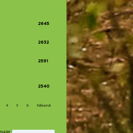
2645
2632
2591
2540
4
5
6
Nākamā
Meklēt: