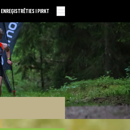
EN
REĢISTRĒTIES I PIRKT