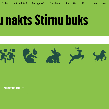
Vilks
Kā nokļūt?
Saulgrieži
Nakšņot
Rezultāti
Foto
Kanikross
u nakts Stirnu buks
Kopvērtējums