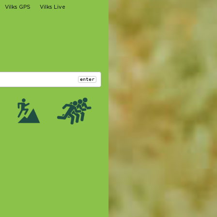
Vilks GPS
Vilks Live
enter