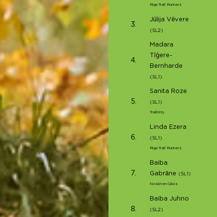
Riga Trail Runners
Jūlija Vēvere
3.
(SL2)
Madara
Tīģere-
4.
Bernharde
(SL1)
Sanita Roze
5.
(SL1)
Trailinity
Linda Ezera
6.
(SL1)
Riga Trail Runners
Baiba
7.
Gabrāne
(SL1)
Noskrien Cēsis
Baiba Juhno
8.
(SL2)