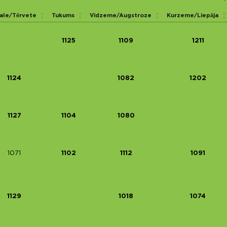
le/Tērvete
Tukums
Vidzeme/Augstroze
Kurzeme/Liepāja
1125
1109
1211
1124
1082
1202
1127
1104
1080
1071
1102
1112
1091
1129
1018
1074