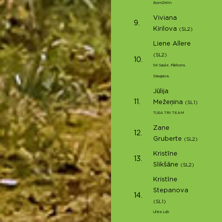
Born2Win
Viviana
9.
Kirilova
(SL2)
Liene Allere
(SL2)
10.
SK Saule. Pērkons.
Daugava.
Jūlija
11.
Mežeņina
(SL1)
TUSA TRI TEAM
Zane
12.
Gruberte
(SL2)
Kristīne
13.
Slikšāne
(SL2)
Kristīne
Stepanova
14.
(SL1)
Ultra Lab