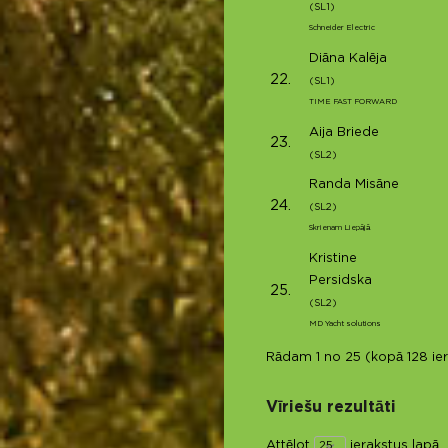
(SL1)
Schneider Electric
Diāna Kalēja
22.
(SL1)
TIME FAST FORWARD
Aija Briede
23.
(SL2)
Randa Misāne
24.
(SL2)
Skrienam Liepājā
Kristine
Persidska
25.
(SL2)
MD Yacht solutions
Rādam 1 no 25 (kopā 128 ier
Vīriešu rezultāti
Attēlot
ierakstus lapā