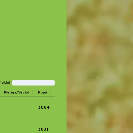
Meklēt:
Pierīga/Vecāķi
Kopā
3664
3631