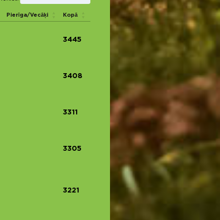
Pierīga/Vecāķi
Kopā
3445
3408
3311
3305
3221