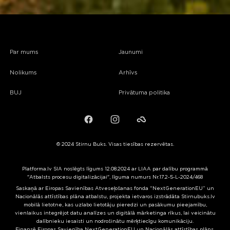
Par mums
Jaunumi
Nolikums
Arhīvs
BUJ
Privātuma politika
Facebook
Instagram
Failiem.lv
© 2024 Stirnu Buks. Visas tiesības rezervētas.
Platforma.lv SIA noslēgts līgums 12.08.2024 ar LIAA par dalību programmā
"Atbalsts procesu digitalizācijai", līguma numurs Nr.17.2-5-L-2024/468
Saskaņā ar Eiropas Savienības Atveseļošanas fonda “NextGenerationEU” un
Nacionālās attīstības plāna atbalstu, projekta ietvaros izstrādāta Stirnubuks.lv
mobilā lietotne, kas uzlabo lietotāju pieredzi un pasākumu pieejamību,
vienlaikus integrējot datu analīzes un digitālā mārketinga rīkus, lai veicinātu
dalībnieku iesaisti un nodrošinātu mērķtiecīgu komunikāciju.
Finansē Eiropas Savienība NextGenerationEU un Nacionālās attīstības plāns.