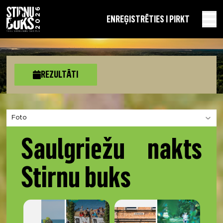
EN
REĢISTRĒTIES I PIRKT
REZULTĀTI
Izvēlies sadaļu
Saulgriežu nakts
Stirnu buks