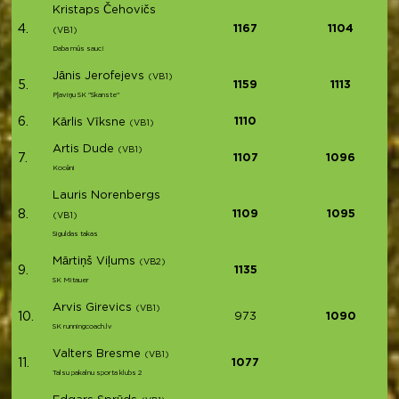
Kristaps Čehovičs
4.
1167
1104
(VB1)
Daba mūs sauc!
Jānis Jerofejevs
(VB1)
5.
1159
1113
Pļaviņu SK "Skanste"
6.
1110
Kārlis Vīksne
(VB1)
Artis Dude
(VB1)
7.
1107
1096
Kocēni
Lauris Norenbergs
8.
1109
1095
(VB1)
Siguldas takas
Mārtiņš Viļums
(VB2)
9.
1135
SK Mitauer
Arvis Girevics
(VB1)
10.
973
1090
SK runningcoach.lv
Valters Bresme
(VB1)
11.
1077
Talsu pakalnu sporta klubs 2