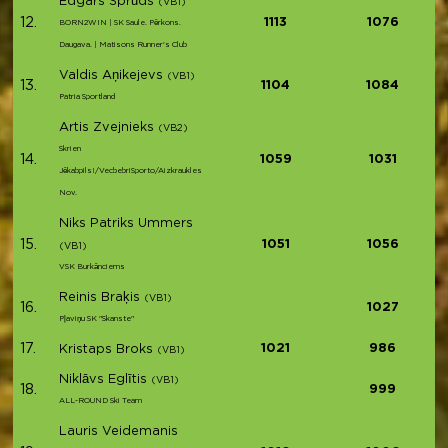
Edgars Sprūds
(VB1)
12.
1113
1076
BORN2WIN | SK Saule. Pērkons.
Daugava. | Matisons Runner's Club
Valdis Aņikejevs
(VB1)
13.
1104
1084
Patria Sportland
Artis Zvejnieks
(VB2)
Skrien
14.
1059
1031
Jēkabpils!/VecbebriSporto/Aizkraukles
Nov.
Niks Patriks Ummers
15.
1051
1056
(VB1)
VSK Burkānciems
Reinis Braķis
(VB1)
16.
1027
Pļaviņu SK "Skanste"
17.
1021
986
Kristaps Broks
(VB1)
Niklāvs Eglītis
(VB1)
18.
999
ALL-ROUND Ski Team
Lauris Veidemanis