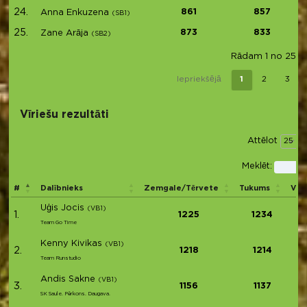
24.
861
857
Anna Enkuzena
(SB1)
25.
873
833
Zane Arāja
(SB2)
Rādam 1 no 25 (k
Iepriekšējā
1
2
3
Vīriešu rezultāti
Attēlot
i
Meklēt:
#
Dalībnieks
Zemgale/Tērvete
Tukums
Vid
Uģis Jocis
(VB1)
1.
1225
1234
Team Go Time
Kenny Kivikas
(VB1)
2.
1218
1214
Team Runstudio
Andis Sakne
(VB1)
3.
1156
1137
SK Saule. Pērkons. Daugava.