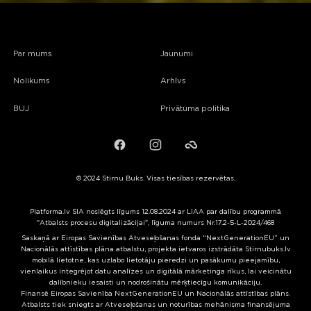
Par mums
Jaunumi
Nolikums
Arhīvs
BUJ
Privātuma politika
Facebook
Instagram
Failiem.lv
© 2024 Stirnu Buks. Visas tiesības rezervētas.
Platforma.lv SIA noslēgts līgums 12.08.2024 ar LIAA par dalību programmā
"Atbalsts procesu digitalizācijai", līguma numurs Nr.17.2-5-L-2024/468
Saskaņā ar Eiropas Savienības Atveseļošanas fonda “NextGenerationEU” un
Nacionālās attīstības plāna atbalstu, projekta ietvaros izstrādāta Stirnubuks.lv
mobilā lietotne, kas uzlabo lietotāju pieredzi un pasākumu pieejamību,
vienlaikus integrējot datu analīzes un digitālā mārketinga rīkus, lai veicinātu
dalībnieku iesaisti un nodrošinātu mērķtiecīgu komunikāciju.
Finansē Eiropas Savienība NextGenerationEU un Nacionālās attīstības plāns.
Atbalsts tiek sniegts ar Atveseļošanas un noturības mehānisma finansējuma