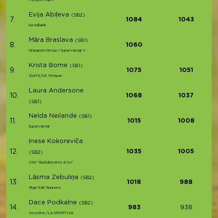
Evija Abiļeva
(SB2)
7.
1084
1043
Swedbank
Māra Braslava
(SB1)
8.
1060
Draugiem Group / Supervaroņi II
Krista Bome
(SB1)
9.
1075
1051
IGATE/SK Mitauer
Laura Andersone
10.
1068
1037
(SB1)
Nelda Neilande
(SB1)
11.
1015
1008
Supervaroņi
Inese Kokoreviča
12.
1035
1005
(SB2)
VSK "Burkānciems & Co"
Lāsma Zebuliņa
(SB2)
13.
1018
988
Riga Trail Runners
Dace Podkalne
(SB2)
14.
983
938
Virsotne /LA SPORTIVA