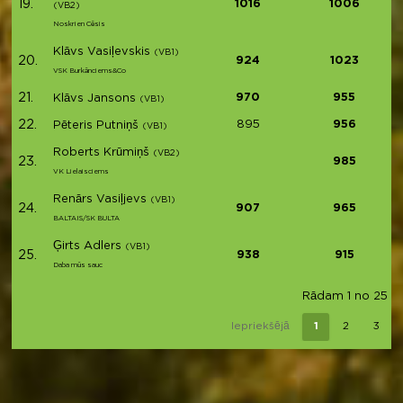
19.
1016
1006
(VB2)
Noskrien Cēsis
Klāvs Vasiļevskis
(VB1)
20.
924
1023
VSK Burkānciems&Co
21.
970
955
Klāvs Jansons
(VB1)
22.
895
956
Pēteris Putniņš
(VB1)
Roberts Krūmiņš
(VB2)
23.
985
VK Lielaisciems
Renārs Vasiļjevs
(VB1)
24.
907
965
BALTAIS/SK BULTA
Ģirts Adlers
(VB1)
25.
938
915
Daba mūs sauc
Rādam 1 no 25 (k
Iepriekšējā
1
2
3