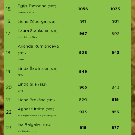
Egija Tamsone
(SB2)
15.
1056
1033
Maratona klubs
16.
911
931
Liene Zēberga
(SB1)
Laura Stankuna
(SB1)
17.
967
892
Legs Miserables
Arianda Rumjanceva
18.
928
943
(SB1)
MRR
Linda Šablinska
(SB1)
19.
949
SEB
Linda Sīle
(SB2)
20.
965
843
LMT
21.
820
919
Liene Brokāne
(SB1)
Agnese Irbīte
(SB2)
22.
933
853
RIX Rīgas lidosta / Supervaroņi III
Ina Balgalve
(SB3)
23.
918
877
VK Lielaisciems