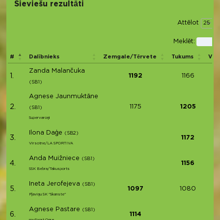
Sieviešu rezultāti
Attēlot
i
Meklēt:
#
Dalībnieks
Zemgale/Tērvete
Tukums
Vid
Zanda Malančuka
1.
1192
1166
(SB1)
Agnese Jaunmuktāne
2.
1175
1205
(SB1)
Supervaroņi
Ilona Daģe
(SB2)
3.
1172
Virsotne/LA SPORTIVA
Anda Muižniece
(SB1)
4.
1156
SSK Bebra/Takusports
Ineta Jerofejeva
(SB1)
5.
1097
1080
Pļaviņu SK "Skanste"
Agnese Pastare
(SB1)
6.
1114
mySport Ogre