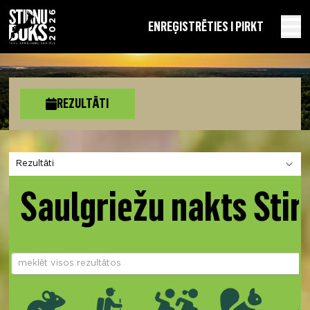
EN
REĢISTRĒTIES I PIRKT
REZULTĀTI
Izvēlies sadaļu
Saulgriežu nakts Stir