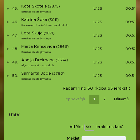
Kate Skotele
(2875)
45.
U12S
00:51:4
Bauskas Valsts ģimnāzija
Katrīna Šoka
(3011)
46.
U12S
00:51:4
Kocēnu pamatskola/Kocēnu sporta skola
Lote Skuja
(2871)
47.
U12S
00:53:1
Bauskas Valsts ģimnāzija
Marta Rimševica
(2866)
48.
U12S
00:53:1
Bauskas Valsts ģimnāzija
Annija Dreimane
(2634)
49.
U12S
00:53:
Rīgas Lietuviešu vidusskola
Samanta Jode
(2780)
50.
U12S
00:54:
Bauskas Valsts ģimnāzija
Rādam 1 no 50 (kopā 65 ieraksti)
Iepriekšējā
1
2
Nākamā
U14V
Attēlot
ierakstus lapā
Meklēt: