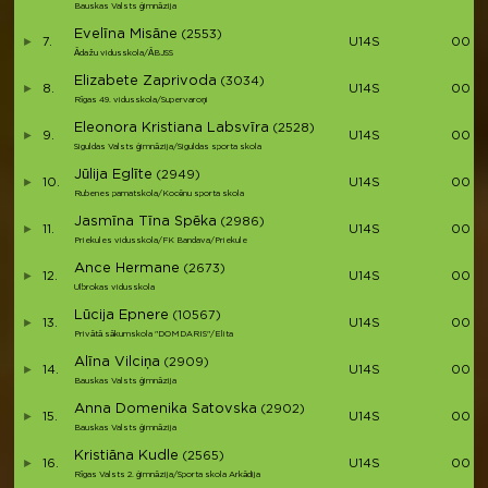
Bauskas Valsts ģimnāzija
Evelīna Misāne
(2553)
7.
U14S
00:31
Ādažu vidusskola/ĀBJSS
Elizabete Zaprivoda
(3034)
8.
U14S
00:31
Rīgas 49. vidusskola/Supervaroņi
Eleonora Kristiana Labsvīra
(2528)
9.
U14S
00:31
Siguldas Valsts ģimnāzija/Siguldas sporta skola
Jūlija Eglīte
(2949)
10.
U14S
00:32
Rubenes pamatskola/Kocēnu sporta skola
Jasmīna Tīna Spēka
(2986)
11.
U14S
00:3
Priekules vidusskola/FK Bandava/Priekule
Ance Hermane
(2673)
12.
U14S
00:33
Ulbrokas vidusskola
Lūcija Epnere
(10567)
13.
U14S
00:34
Privātā sākumskola "DOMDARIS"/Elita
Alīna Vilciņa
(2909)
14.
U14S
00:35
Bauskas Valsts ģimnāzija
Anna Domenika Satovska
(2902)
15.
U14S
00:35
Bauskas Valsts ģimnāzija
Kristiāna Kudle
(2565)
16.
U14S
00:35
Rīgas Valsts 2. ģimnāzija/Sporta skola Arkādija