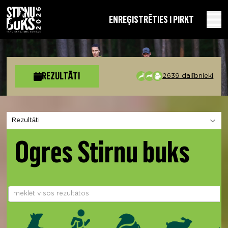
EN
REĢISTRĒTIES I PIRKT
REZULTĀTI
2639 dalībnieki
Izvēlies sadaļu
Ogres Stirnu buks