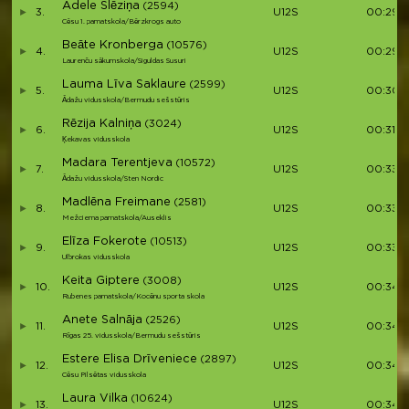
Adele Šlēziņa
(2594)
3.
U12S
00:29:
Cēsu 1. pamatskola/Bērzkrogs auto
Beāte Kronberga
(10576)
4.
U12S
00:29:
Laurenču sākumskola/Siguldas Susuri
Lauma Līva Saklaure
(2599)
5.
U12S
00:30:1
Ādažu vidusskola/Bermudu sešstūris
Rēzija Kalniņa
(3024)
6.
U12S
00:31:3
Ķekavas vidusskola
Madara Terentjeva
(10572)
7.
U12S
00:33:1
Ādažu vidusskola/Sten Nordic
Madlēna Freimane
(2581)
8.
U12S
00:33:1
Mežciema pamatskola/Auseklis
Elīza Fokerote
(10513)
9.
U12S
00:33:2
Ulbrokas vidusskola
Keita Giptere
(3008)
10.
U12S
00:34:
Rubenes pamatskola/Kocēnu sporta skola
Anete Salnāja
(2526)
11.
U12S
00:34:1
Rīgas 25. vidusskola/Bermudu sešstūris
Estere Elisa Drīveniece
(2897)
12.
U12S
00:34:
Cēsu Pilsētas vidusskola
Laura Vilka
(10624)
13.
U12S
00:34: