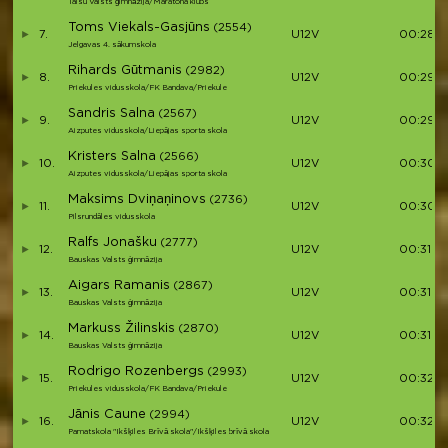
Talsu Valsts ģimnāzija/Maratona klubs
Toms Viekals-Gasjūns
(2554)
7.
U12V
00:28:4
Jelgavas 4. sākumskola
Rihards Gūtmanis
(2982)
8.
U12V
00:29:0
Priekules vidusskola/FK Bandava/Priekule
Sandris Salna
(2567)
9.
U12V
00:29:4
Aizputes vidusskola/Liepājas sporta skola
Kristers Salna
(2566)
10.
U12V
00:30:1
Aizputes vidusskola/Liepājas sporta skola
Maksims Dviņaņinovs
(2736)
11.
U12V
00:30:3
Pilsrundāles vidusskola
Ralfs Jonašku
(2777)
12.
U12V
00:31:2
Bauskas Valsts ģimnāzija
Aigars Ramanis
(2867)
13.
U12V
00:31:53
Bauskas Valsts ģimnāzija
Markuss Žilinskis
(2870)
14.
U12V
00:31:5
Bauskas Valsts ģimnāzija
Rodrigo Rozenbergs
(2993)
15.
U12V
00:32:2
Priekules vidusskola/FK Bandava/Priekule
Jānis Caune
(2994)
16.
U12V
00:32:2
Pamatskola "Ikšķiles Brīvā skola"/Ikšķiles brīvā skola