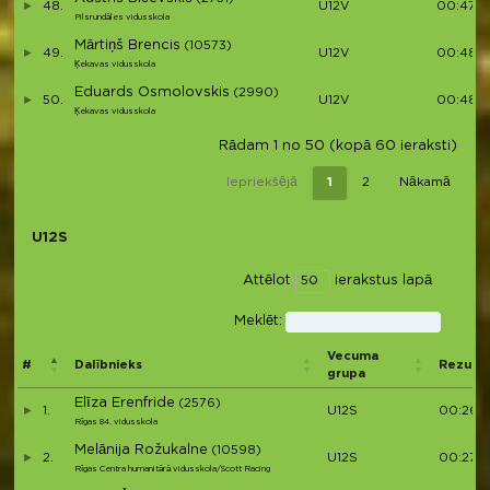
48.
U12V
00:47:1
Pilsrundāles vidusskola
Mārtiņš Brencis
(10573)
49.
U12V
00:48:2
Ķekavas vidusskola
Eduards Osmolovskis
(2990)
50.
U12V
00:48:2
Ķekavas vidusskola
Rādam 1 no 50 (kopā 60 ieraksti)
Iepriekšējā
1
2
Nākamā
U12S
Attēlot
ierakstus lapā
Meklēt:
Vecuma
#
Dalībnieks
Rezultā
grupa
Elīza Erenfride
(2576)
1.
U12S
00:26:
Rīgas 84. vidusskola
Melānija Rožukalne
(10598)
2.
U12S
00:27:3
Rīgas Centra humanitārā vidusskola/Scott Racing