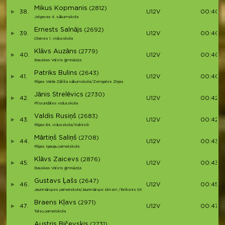
Mikus Kopmanis
(2812)
38.
U12V
00:40:
Jelgavas 4. sākumskola
Ernests Salnājs
(2692)
39.
U12V
00:40:3
Olaines 1. vidusskola
Klāvs Auzāns
(2779)
40.
U12V
00:40:3
Bauskas Valsts ģimnāzija
Patriks Bulins
(2643)
41.
U12V
00:40:5
Rīgas Valda Zālīša sākumskola/Zemgales Ziņas
Jānis Strelēvics
(2730)
42.
U12V
00:42:2
Pilsrundāles vidusskola
Valdis Rusiņš
(2683)
43.
U12V
00:42:4
Rīgas 84. vidusskola/Kalnieši
Mārtiņš Saliņš
(2708)
44.
U12V
00:43:2
Rīgas Igauņu pamatskola
Klāvs Zaicevs
(2876)
45.
U12V
00:43:4
Bauskas Valsts ģimnāzija
Gustavs Ļašs
(2647)
46.
U12V
00:45:2
Jaunmārupes pamatskola/Jaunmārupe skrien! /Briksnis SK
Braens Kļavs
(2971)
47.
U12V
00:47:0
Talsu pamatskola
Austris Bičevskis
(2731)