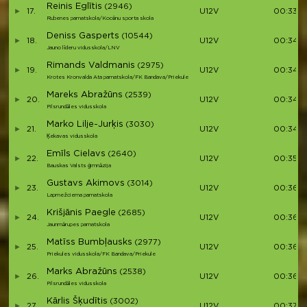
Reinis Eglītis
(2946)
17.
U12V
00:33:51
Rubenes pamatskola/Kocēnu sporta skola
Deniss Gasperts
(10544)
18.
U12V
00:34:0
Jauno līderu vidusskola/LNV
Rimands Valdmanis
(2975)
19.
U12V
00:34:0
Krotes Kronvalda Ata pamatskola/FK Bandava/Priekule
Mareks Abražūns
(2539)
20.
U12V
00:34:1
Pilsrundāles vidusskola
Marko Lilje-Jurķis
(3030)
21.
U12V
00:34:4
Ķekavas vidusskola
Emīls Cielavs
(2640)
22.
U12V
00:35:5
Bauskas Valsts ģimnāzija
Gustavs Akimovs
(3014)
23.
U12V
00:36:0
Lapmežciema pamatskola
Krišjānis Paegle
(2685)
24.
U12V
00:36:2
Jaunmārupes pamatskola
Matīss Bumbļausks
(2977)
25.
U12V
00:36:3
Priekules vidusskola/FK Bandava/Priekule
Marks Abražūns
(2538)
26.
U12V
00:36:3
Pilsrundāles vidusskola
Kārlis Šķudītis
(3002)
27.
U12V
00:37:0