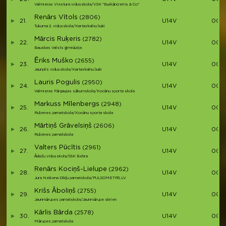
Valmieras Viestura vidusskola/VSK "Burkānciems & Co"
Renārs Vītols
(2806)
21.
U14V
00:3
Tukuma 2. vidusskola/Kartavkalnu buki
Mārcis Ruķeris
(2782)
22.
U14V
00:3
Bauskas Valsts ģimnāzija
Ēriks Muško
(2655)
23.
U14V
00:3
Jaunpils vidusskola/Kartavkalnu buki
Lauris Pogulis
(2950)
24.
U14V
00:3
Valmieras Pārgaujas sākumskola/Kocēnu sporta skola
Markuss Mīlenbergs
(2948)
25.
U14V
00:3
Rubenes pamatskola/Kocēnu sporta skola
Mārtiņš Grāvelsiņš
(2606)
26.
U14V
00:3
Rubenes pamatskola
Valters Pūcītis
(2961)
27.
U14V
00:3
Ādažu vidusskola/SSK Bebra
Renārs Kociņš-Lielupe
(2962)
28.
U14V
00:3
Jura Neikena Dikļu pamatskola/PULSOMETRS.LV
Krišs Āboliņš
(2755)
29.
U14V
00:3
Jaunmārupes pamatskola/Jaunmārupe skrien
Kārlis Bārda
(2578)
30.
U14V
00:3
Mārupes pamatskola