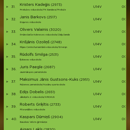
Kristers Kadeģis
(2973)
31.
U14V
00:3
Priekules vidusskola/FK Bandava/Priekule
Janis Barkovs
(2517)
32.
U14V
00:3
Engures vidusskola
Olivers Valainis
(3020)
33.
U14V
00:3
Ilmāra Gaiša Kokneses vidusskola/Zaķu banda
Krišjānis Ozoliņš
(2748)
34.
U14V
00:3
Rīgas Centra humanitārā vidusskola/Emergn
Rūdolfs Smilga
(2531)
35.
U14V
00:3
Ķekavas vidusskola
Juris Paegle
(2687)
36.
U14V
00:3
Jaunmārupes pamatskola
Maksimus Jānis Gustsons-Kuks
(2951)
37.
U14V
00:4
Rubenes pamatskola/Kocēnu sporta skola
Edijs Dobelis
(2651)
38.
U14V
00:4
Jēkabpils 2. vidusskola/KROKUS
Roberts Griķītis
(2733)
39.
U14V
00:4
Pilsrundāles vidusskola
Kaspars Dūmiņš
(2904)
40.
U14V
00:4
Bauskas Valsts ģimnāzija
Aigars Laķls
(2820)