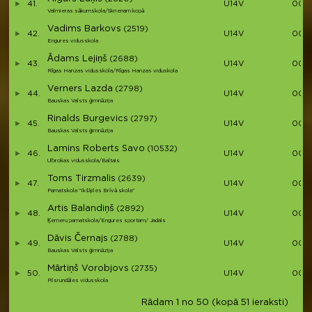
41.
U14V
00:4
Valmieras sākumskola/Skrienam kopā
Vadims Barkovs
(2519)
42.
U14V
00:4
Engures vidusskola
Ādams Lejiņš
(2688)
43.
U14V
00:4
Rīgas Hanzas vidusskola/Rīgas Hanzas viduskola
Verners Lazda
(2798)
44.
U14V
00:4
Bauskas Valsts ģimnāzija
Rinalds Burgevics
(2797)
45.
U14V
00:4
Bauskas Valsts ģimnāzija
Lamins Roberts Savo
(10532)
46.
U14V
00:4
Ulbrokas vidusskola/Baltais
Toms Tirzmalis
(2639)
47.
U14V
00:4
Pamatskola "Ikšķiles Brīvā skola"
Artis Balandiņš
(2892)
48.
U14V
00:5
Ķemeru pamatskola/Engures sportam/ Jadals
Dāvis Černajs
(2788)
49.
U14V
00:5
Bauskas Valsts ģimnāzija
Mārtiņš Vorobjovs
(2735)
50.
U14V
00:5
Pilsrundāles vidusskola
Rādam 1 no 50 (kopā 51 ieraksti)