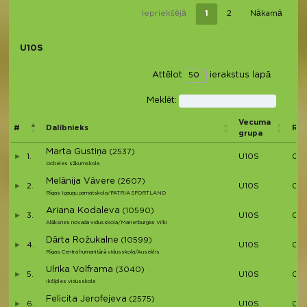
Iepriekšējā
1
2
Nākamā
U10S
Attēlot
ierakstus lapā
Meklēt:
Vecuma
#
Dalībnieks
Rez
grupa
Marta Gustiņa
(2537)
1.
U10S
00:
Dobeles sākumskola
Melānija Vāvere
(2607)
2.
U10S
00:
Rīgas Igauņu pamatskola/PATRIA SPORTLAND
Ariana Kodaleva
(10590)
3.
U10S
00:
Alūksnes novada vidusskola/Marienburgas Vilki
Dārta Rožukalne
(10599)
4.
U10S
00:
Rīgas Centra humanitārā vidusskola/Auseklis
Ulrika Volframa
(3040)
5.
U10S
00:
Ikšķiles vidusskola
Felicita Jerofejeva
(2575)
6.
U10S
00: