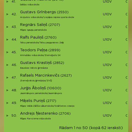
41.
U10V
00:
Saldus vidusskola
Gustavs Grīnbergs
(2550)
42.
U10V
00:
Aizputes vidusskola/Liepājas rajona sporta skola
Regnārs Saliņš
(2707)
43.
U10V
00:
Rīgas Igauņu pamatskola
Ralfs Pauliņš
(2760)
44.
U10V
00:
Talsu pamatskola/Talsu pauguraines Zaķi
Teodors Peļņa
(2899)
45.
U10V
00:
Krimuldas vidusskola/Ziemeļpols SK
Gustavs Krastiņš
(2852)
46.
U10V
00:
Bauskas Valsts ģimnāzija
Rafaels Marcinkevičs
(2627)
47.
U10V
00:
Ziemeļvalstu ģimnāzija/ZVĢ
Jurģis Āboliņš
(10600)
48.
U10V
00:
Jaunmārupes pamatskola/Jaunmārupes
Miķelis Puriņš
(2717)
49.
U10V
00:
Rīgas Valda Zālīša sākumskola/Dzērbenes stacija
Andrejs Ņesterenko
(2706)
50.
U10V
00:
Rīgas Purvciema vidusskola
Rādam 1 no 50 (kopā 62 ieraksti)