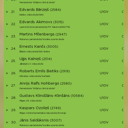
Pamatskola "Ikšķiles Brīvā skola"
Edvards Bērziņš
(2584)
21.
U10V
00:
Saldus vidusskola/SBK
Edvards Akimovs
(3015)
22.
U10V
00:
Lapmežciema pamatskola/FK Tukums2000/TSS
Martins Mīlenbergs
(2947)
23.
U10V
00:
Rubenes pamatskola/Kocēnu sporta skola
Ernests Kančs
(3005)
24.
U10V
00:
Ādažu vidusskola/SSK Bebra
Uģis Kalniņš
(2514)
25.
U10V
00:
Jēkabpils 3. vidusskola
Roberts Emīls Beitiks
(2919)
26.
U10V
00:
Ulbrokas vidusskola/Kurbads
Anrijs Ralfs Hohbergs
(2580)
27.
U10V
00:
Pamatskola "Ikšķiles Brīvā skola"
Gustavs Klindžāns-Klinšāns
(10584)
28.
U10V
00:
Rīgas 45. vidusskola
Kaspars Ozoliņš
(2749)
29.
U10V
00:
Rīgas Centra humanitārā vidusskola/Emergn
Jānis Saldūksnis
(3007)
30.
U10V
00:
Rubenes pamatskola/Kocēnu sporta skola