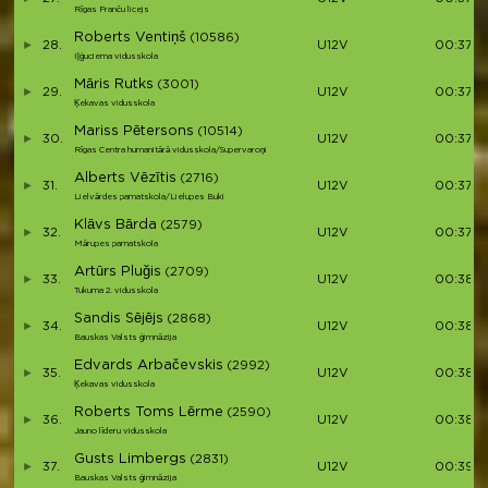
Rīgas Franču licejs
Roberts Ventiņš
(10586)
28.
U12V
00:37:1
Iļģuciema vidusskola
Māris Rutks
(3001)
29.
U12V
00:37:2
Ķekavas vidusskola
Mariss Pētersons
(10514)
30.
U12V
00:37:3
Rīgas Centra humanitārā vidusskola/Supervaroņi
Alberts Vēzītis
(2716)
31.
U12V
00:37:3
Lielvārdes pamatskola/Lielupes Buki
Klāvs Bārda
(2579)
32.
U12V
00:37:4
Mārupes pamatskola
Artūrs Pluğis
(2709)
33.
U12V
00:38:1
Tukuma 2. vidusskola
Sandis Sējējs
(2868)
34.
U12V
00:38:2
Bauskas Valsts ģimnāzija
Edvards Arbačevskis
(2992)
35.
U12V
00:38:2
Ķekavas vidusskola
Roberts Toms Lērme
(2590)
36.
U12V
00:38:2
Jauno līderu vidusskola
Gusts Limbergs
(2831)
37.
U12V
00:39:4
Bauskas Valsts ģimnāzija