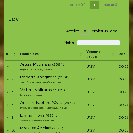
Iepriekšējā
1
Nākamā
U12V
Attēlot
ierakstus lapā
Meklēt:
Vecuma
#
Dalībnieks
Rezultā
grupa
Artūrs Madelāns
(2664)
1.
U12V
00:25:11
Rīgas 41. vidusskola/Arkadija
Roberts Kangizeris
(2968)
2.
U12V
00:25:4
Jaunmārupes pamatskola/HK Prizma
Valters Volframs
(3039)
3.
U12V
00:25:5
Ikšķiles vidusskola
Ansis Kristofers Pāvils
(2979)
4.
U12V
00:26:0
Priekules vidusskola/FK Bandava/Priekule
Ervīns Fiļovs
(8554)
5.
U12V
00:26:5
Jēkabpils 3.vidusskola/KROKUS
Markuss Āboliņš
(2525)
6.
U12V
00:27:4