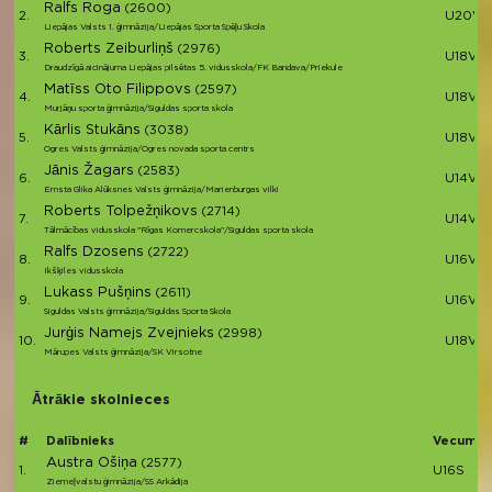
Ralfs Roga
(2600)
2.
U20V
Liepājas Valsts 1. ģimnāzija/Liepājas Sporta Spēļu Skola
Roberts Zeiburliņš
(2976)
3.
U18V
Draudzīgā aicinājuma Liepājas pilsētas 5. vidusskola/FK Bandava/Priekule
Matīss Oto Filippovs
(2597)
4.
U18V
Murjāņu sporta ģimnāzija/Siguldas sporta skola
Kārlis Stukāns
(3038)
5.
U18V
Ogres Valsts ģimnāzija/Ogres novada sporta centrs
Jānis Žagars
(2583)
6.
U14V
Ernsta Glika Alūksnes Valsts ģimnāzija/Marienburgas vilki
Roberts Tolpežņikovs
(2714)
7.
U14V
Tālmācības vidusskola "Rīgas Komercskola"/Siguldas sporta skola
Ralfs Dzosens
(2722)
8.
U16V
Ikšķiles vidusskola
Lukass Pušņins
(2611)
9.
U16V
Siguldas Valsts ģimnāzija/Siguldas Sporta Skola
Jurģis Namejs Zvejnieks
(2998)
10.
U18V
Mārupes Valsts ģimnāzija/SK Virsotne
Ātrākie skolnieces
#
Dalībnieks
Vecuma 
Austra Ošiņa
(2577)
1.
U16S
Ziemeļvalstu ģimnāzija/SS Arkādija