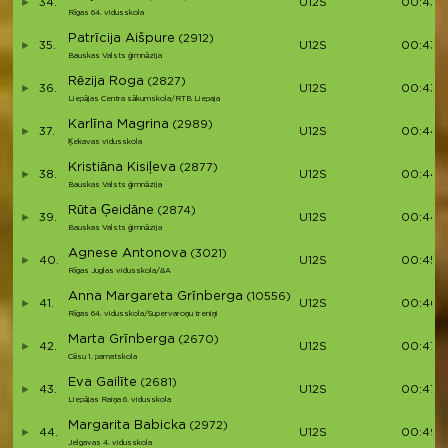
34.
U12S
00:43:3
Rīgas 64. vidusskola
Patrīcija Aišpure
(2912)
35.
U12S
00:43:
Bauskas Valsts ģimnāzija
Rēzija Roga
(2827)
36.
U12S
00:43:
Liepājas Centra sākumskola/RTB Liepaja
Karlīna Magrina
(2989)
37.
U12S
00:44:
Ķekavas vidusskola
Kristiāna Kisiļeva
(2877)
38.
U12S
00:44:1
Bauskas Valsts ģimnāzija
Rūta Ģeidāne
(2874)
39.
U12S
00:44:
Bauskas Valsts ģimnāzija
Agnese Antonova
(3021)
40.
U12S
00:45:
Rīgas Juglas vidusskola/&A
Anna Margareta Grīnberga
(10556)
41.
U12S
00:46:
Rīgas 64. vidusskola/Supervaroņu treniņi
Marta Grīnberga
(2670)
42.
U12S
00:47:1
Cēsu 1. pamatskola
Eva Gailīte
(2681)
43.
U12S
00:47:
Liepājas Raiņa 6. vidusskola
Margarita Babicka
(2972)
44.
U12S
00:49:
Jelgavas 4. vidusskola