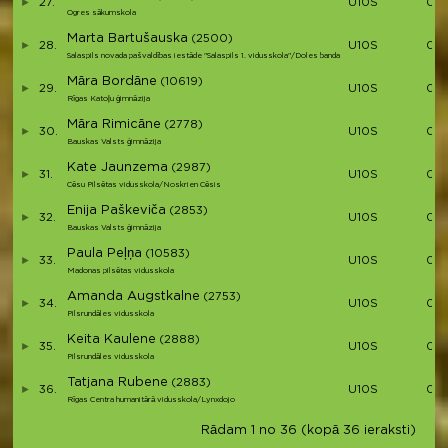
27.
U10S
00:
Ogres sākumskola
Marta Bartušauska
(2500)
28.
U10S
00:
Salaspils novada pašvaldības iestāde "Salaspils 1. vidusskola"/Doles banda
Māra Bordāne
(10619)
29.
U10S
00:
Rīgas Katoļu ģimnāzija
Māra Rimicāne
(2778)
30.
U10S
00:
Bauskas Valsts ģimnāzija
Kate Jaunzema
(2987)
31.
U10S
00:
Cēsu Pilsētas vidusskola/Noskrien Cēsis
Enija Paškeviča
(2853)
32.
U10S
00:
Bauskas Valsts ģimnāzija
Paula Peļņa
(10583)
33.
U10S
00:
Madonas pilsētas vidusskola
Amanda Augstkalne
(2753)
34.
U10S
00:
Pilsrundāles vidusskola
Keita Kaulene
(2888)
35.
U10S
00:
Pilsrundāles vidusskola
Tatjana Rubene
(2883)
36.
U10S
01:
Rīgas Centra humanitārā vidusskola/Lynxdojo
Rādam 1 no 36 (kopā 36 ieraksti)