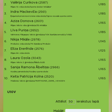
Valērija Curikova
(2587)
2.
U18S
Rīgas 10. vidusskola/Sporta skolas”Arkādija”
Indra Mackeviča
(2561)
3.
U18S
Ķeguma komercnovirziena vidusskola/Ogres novada sporta centrs
Aziza Donova
(2601)
4.
U16S
Rīgas Valsts vācu ģimnāzija/SS Arkādija
Līva Puriņa
(2652)
5.
U18S
Valmieras Pārgaujas Valsts ģimnāzija/VSK Burkānciems&Co/VBSS
Nikija Mikāle
(2978)
6.
U14S
Priekules vidusskola/FK Bandava/Priekule
Elīza Erenfride
(2576)
7.
U12S
Rīgas 84. vidusskola
Laura Ozola
(3043)
8.
U16S
Rīgas Valsts 2. ģimnāzija/Ādažu BJSS
Sanija Ramona Ābeltiņa
(2966)
9.
U16S
Kocēnu pamatskola/Kocēnu sporta skola
Keita Patrīcija Kolna
(2520)
10.
U16S
Madonas Valsts ģimnāzija/PARTNER21_OGRE_VENDEN
U10V
Attēlot
ierakstus lapā
Meklēt: