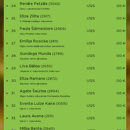
Renāte Petzāle
(3042)
24.
U12S
00:40:
Cēsu 1. pamatskola/KARRO
Elīza Zīlīte
(2917)
25.
U12S
00:40:1
V. Plūdoņa Kuldīgas vidusskola
Paula Šūlmeistere
(2969)
26.
U12S
00:40:
Cēsu Pilsētas vidusskola
Emīlija Rosicka
(2811)
27.
U12S
00:40:
Rīgas Centra daiļamatniecības pamatskola
Gundega Munda
(2789)
28.
U12S
00:41:1
Bauskas Valsts ģimnāzija
Līva Bāliņa
(2630)
29.
U12S
00:41:2
Jelgavas 4. vidusskola/SK Dzērvene
Elīza Ramane
(2872)
30.
U12S
00:42:1
Bauskas Valsts ģimnāzija
Agate Šauriņa
(2894)
31.
U12S
00:42:3
Rīgas Kultūru vidusskola/Mežaparka Republika
Everita Luīze Kaira
(10515)
32.
U12S
00:42:
Ogres 1. vidusskola
Laura Avena
(2511)
33.
U12S
00:43:1
Ogres 1. vidusskola
Millija Benta
(2940)