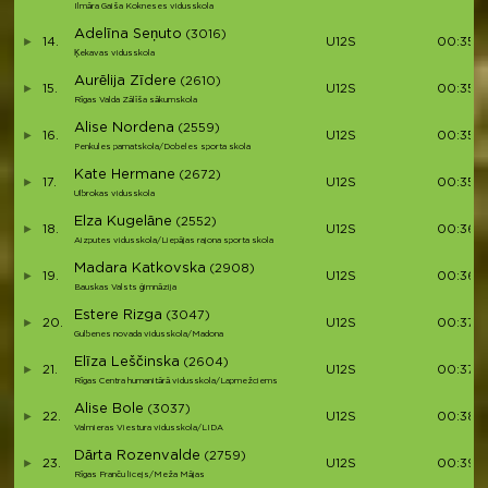
Ilmāra Gaiša Kokneses vidusskola
Adelīna Seņuto
(3016)
14.
U12S
00:35:
Ķekavas vidusskola
Aurēlija Zīdere
(2610)
15.
U12S
00:35:
Rīgas Valda Zālīša sākumskola
Alise Nordena
(2559)
16.
U12S
00:35:
Penkules pamatskola/Dobeles sporta skola
Kate Hermane
(2672)
17.
U12S
00:35:
Ulbrokas vidusskola
Elza Kugelāne
(2552)
18.
U12S
00:36:1
Aizputes vidusskola/Liepājas rajona sporta skola
Madara Katkovska
(2908)
19.
U12S
00:36:1
Bauskas Valsts ģimnāzija
Estere Rizga
(3047)
20.
U12S
00:37:2
Gulbenes novada vidusskola/Madona
Elīza Leščinska
(2604)
21.
U12S
00:37:3
Rīgas Centra humanitārā vidusskola/Lapmežciems
Alise Bole
(3037)
22.
U12S
00:38:
Valmieras Viestura vidusskola/LIDA
Dārta Rozenvalde
(2759)
23.
U12S
00:39:1
Rīgas Franču licejs/Meža Mājas