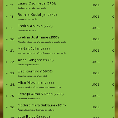
Laura Ozolniece
(2701)
17.
U10S
00:
Saulkrastu novada vidusskola
Romija Kodoliņa
(2642)
18.
U10S
00:
Engures vidusskola
Emīlija Abiļeva
(2721)
19.
U10S
00:
Baložu vidusskola
Evelīna Jostmane
(2557)
20.
U10S
00:
Aizputes vidusskola/Liepājas rajona sporta skola
Marta Lēvita
(2558)
21.
U10S
00:
Aizputes vidusskola/Liepājas rajona sporta skola
Ance Kangare
(2669)
22.
U10S
00:
Barkavas pamatskola
Elza Krūmiņa
(10608)
23.
U10S
00:
Smārdes pamatskola/Legzdiņi
Alisa Mitrohina
(2766)
24.
U10S
00:
Jankas Kupalas Rīgas Baltkrievu pamatskola
Letīcija Alma Vīksna
(2756)
25.
U10S
00:
Valmieras sākumskola
Madara Māra Saklaure
(2814)
26.
U10S
00:
Ādažu vidusskola/Bermudu sešstūris
Jete Beleviča
(3025)