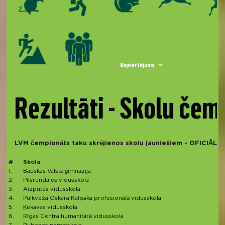
Kopvērtējums
Rezultāti - Skolu čem
LVM čempionāts taku skrējienos skolu jauniešiem - OFICIĀL
#
Skola
1.
Bauskas Valsts ģimnāzija
2.
Pilsrundāles vidusskola
3.
Aizputes vidusskola
4.
Pulkveža Oskara Kalpaka profesionālā vidusskola
5.
Ķekavas vidusskola
6.
Rīgas Centra humanitārā vidusskola