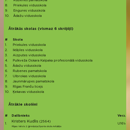
7.
Rubenes pamatskola
8.
Priekules vidusskola
9.
Engures vidusskola
10.
Ādažu vidusskola
Ātrākās skolas (vismaz 6 skrējēji)
#
Skola
1.
Priekules vidusskola
2.
Ikšķiles vidusskola
3.
Aizputes vidusskola
4.
Pulkveža Oskara Kalpaka profesionālā vidusskola
5.
Ādažu vidusskola
6.
Rubenes pamatskola
7.
Ulbrokas vidusskola
8.
Jaunmārupes pamatskola
9.
Rīgas Franču licejs
10.
Ķekavas vidusskola
Ātrākie skolēni
#
Dalībnieks
Vecuma
Kristers Kudlis
(2564)
1.
U16V
Rīgas Valsts 2. ģimnāzija/Sporta skola Arkādija