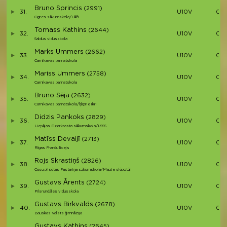
Bruno Sprincis
(2991)
31.
U10V
00:
Ogres sākumskola/Lāči
Tomass Kathins
(2644)
32.
U10V
00:
Saldus vidusskola
Marks Ummers
(2662)
33.
U10V
00:
Carnikavas pamatskola
Mariss Ummers
(2758)
34.
U10V
00:
Carnikavas pamatskola
Bruno Sēja
(2632)
35.
U10V
00:
Carnikavas pamatskola/Ņiprie ikri
Didzis Pankoks
(2829)
36.
U10V
00:
Liepājas Ezerkrasta sākumskola/LSSS
Matīss Devaijī
(2713)
37.
U10V
00:
Rīgas Franču licejs
Rojs Skrastiņš
(2826)
38.
U10V
00:
Cēsu pilsētas Pastariņa sākumskola/Mazie slēpotāji
Gustavs Ārents
(2724)
39.
U10V
00:
Pilsrundāles vidusskola
Gustavs Birkvalds
(2678)
40.
U10V
00:
Bauskas Valsts ģimnāzija
Gustavs Kathins
(2645)