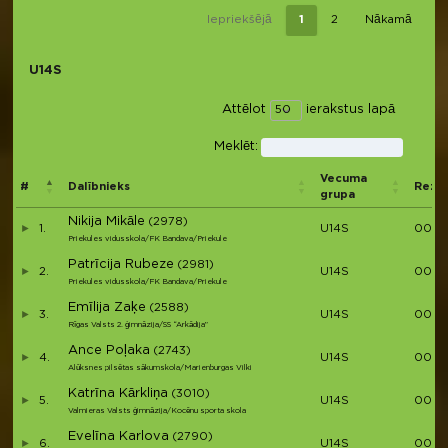
Iepriekšējā
1
2
Nākamā
U14S
Attēlot
ierakstus lapā
Meklēt:
Vecuma
#
Dalībnieks
Rezul
grupa
Nikija Mikāle
(2978)
1.
U14S
00:2
Priekules vidusskola/FK Bandava/Priekule
Patrīcija Rubeze
(2981)
2.
U14S
00:29
Priekules vidusskola/FK Bandava/Priekule
Emīlija Zaķe
(2588)
3.
U14S
00:29
Rīgas Valsts 2. ģimnāzija/SS “Arkādija”
Ance Poļaka
(2743)
4.
U14S
00:3
Alūksnes pilsētas sākumskola/Marienburgas Vilki
Katrīna Kārkliņa
(3010)
5.
U14S
00:30
Valmieras Valsts ģimnāzija/Kocēnu sporta skola
Evelīna Karlova
(2790)
6.
U14S
00:31