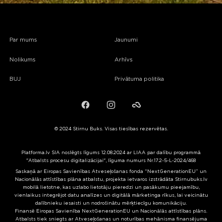
Par mums
Jaunumi
Nolikums
Arhīvs
BUJ
Privātuma politika
Facebook
Instagram
Failiem.lv
© 2024 Stirnu Buks. Visas tiesības rezervētas.
Platforma.lv SIA noslēgts līgums 12.08.2024 ar LIAA par dalību programmā
"Atbalsts procesu digitalizācijai", līguma numurs Nr.17.2-5-L-2024/468
Saskaņā ar Eiropas Savienības Atveseļošanas fonda “NextGenerationEU” un
Nacionālās attīstības plāna atbalstu, projekta ietvaros izstrādāta Stirnubuks.lv
mobilā lietotne, kas uzlabo lietotāju pieredzi un pasākumu pieejamību,
vienlaikus integrējot datu analīzes un digitālā mārketinga rīkus, lai veicinātu
dalībnieku iesaisti un nodrošinātu mērķtiecīgu komunikāciju.
Finansē Eiropas Savienība NextGenerationEU un Nacionālās attīstības plāns.
Atbalsts tiek sniegts ar Atveseļošanas un noturības mehānisma finansējuma