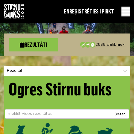
EN
REĢISTRĒTIES I PIRKT
REZULTĀTI
2639 dalībnieki
Izvēlies sadaļu
Ogres Stirnu buks
enter