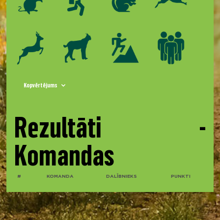
Kopvērtējums
Rezultāti -
Komandas
#
KOMANDA
DALĪBNIEKS
PUNKTI