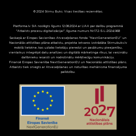
© 2024 Stirnu Buks. Visas tiesības rezervētas.
Platforma.lv SIA noslēgts līgums 12.08.2024 ar LIAA par dalību programmā
"Atbalsts procesu digitalizācijai", līguma numurs Nr.17.2-5-L-2024/468
Saskaņā ar Eiropas Savienības Atveseļošanas fonda “NextGenerationEU” un
Nacionālās attīstības plāna atbalstu, projekta ietvaros izstrādāta Stirnubuks.lv
mobilā lietotne, kas uzlabo lietotāju pieredzi un pasākumu pieejamību,
vienlaikus integrējot datu analīzes un digitālā mārketinga rīkus, lai veicinātu
dalībnieku iesaisti un nodrošinātu mērķtiecīgu komunikāciju.
Finansē Eiropas Savienība NextGenerationEU un Nacionālās attīstības plāns.
Atbalsts tiek sniegts ar Atveseļošanas un noturības mehānisma finansējuma
palīdzību.