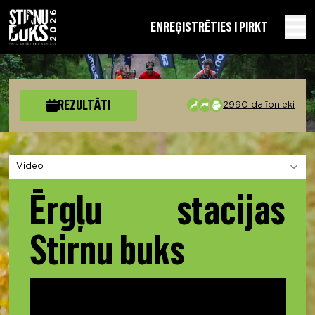
EN
REĢISTRĒTIES I PIRKT
REZULTĀTI
2990 dalībnieki
Izvēlies sadaļu
Ērgļu stacijas
Stirnu buks