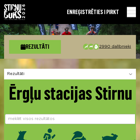
EN
REĢISTRĒTIES I PIRKT
REZULTĀTI
2990 dalībnieki
Izvēlies sadaļu
Ērgļu stacijas Stirnu