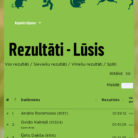
Kopvērtējums
Rezultāti - Lūsis
Visi rezultāti
/
Sieviešu rezultāti
/
Vīriešu rezultāti
/
Spliti
Attēlot
i
Meklēt:
Vecu
#
Dalībnieks
Rezultāts
grupa
Andris Ronimoiss
1.
(8137)
01:39:12
VL1 (1)
Gvido Kalniņš
(10324)
2.
01:41:29
VL1 (2)
Supervaroņi
Ģirts Dakša
(8156)
3.
01:41:45