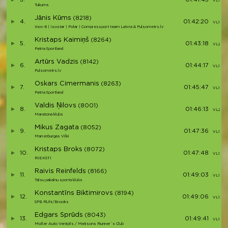
VL1 (3)
Tukums
Jānis Kūms
(8218)
4.
01:42:20
VL1 (4)
Inov-8 | Isostar | Polar | Compressport team Latvia & Pulsometrs.lv
Kristaps Kaimiņš
(8264)
5.
01:43:18
VL2 (1)
Patria Sportland
Artūrs Vadzis
(8142)
6.
01:44:17
VL1 (5)
Pulsometrs.lv
Oskars Cimermanis
(8263)
7.
01:45:47
VL1 (6)
Patria Sportland
Valdis Ņilovs
(8001)
8.
01:46:13
VL2 (2)
Maratona klubs
Mikus Zagata
(8052)
9.
01:47:36
VL1 (7)
Marienburgas Vilki
Kristaps Broks
(8072)
10.
01:47:48
VL1 (8)
RIEKSTI
Raivis Reinfelds
(8166)
11.
01:49:03
VL1 (9)
Talsu pakalnu sporta klubs
Konstantīns Biktimirovs
(8194)
12.
01:49:06
VL1 (10)
SPB RUN/Brooks
Edgars Sprūds
(8043)
13.
01:49:41
VL1 (11)
Moller Auto Ventpils / Matisons Runner`s Club