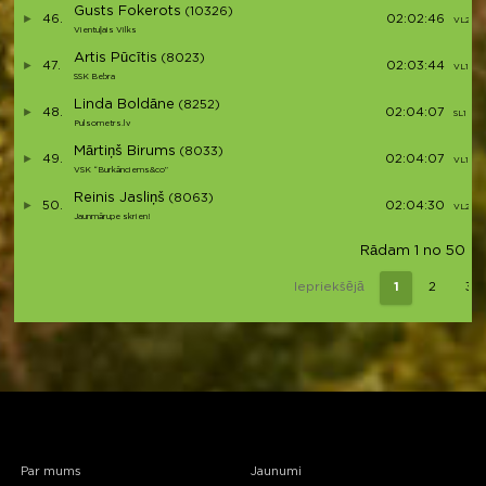
Gusts Fokerots
(10326)
46.
02:02:46
VL2 (12)
Vientuļais Vilks
Artis Pūcītis
(8023)
47.
02:03:44
VL1 (34
SSK Bebra
Linda Boldāne
(8252)
48.
02:04:07
SL1 (2)
Pulsometrs.lv
Mārtiņš Birums
(8033)
49.
02:04:07
VL1 (35
VSK “Burkānciems&co”
Reinis Jasliņš
(8063)
50.
02:04:30
VL2 (13)
Jaunmārupe skrien!
Rādam 1 no 50 (ko
Iepriekšējā
1
2
3
Par mums
Jaunumi