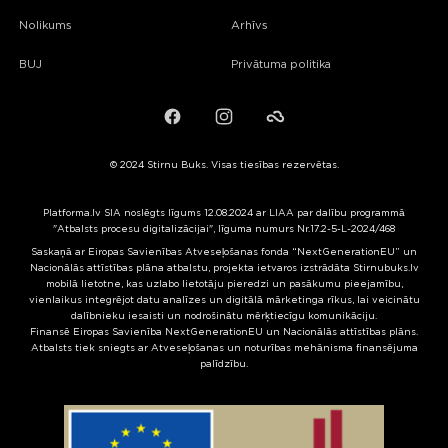
Nolikums
Arhīvs
BUJ
Privātuma politika
Facebook
Instagram
Failiem.lv
© 2024 Stirnu Buks. Visas tiesības rezervētas.
Platforma.lv SIA noslēgts līgums 12.08.2024 ar LIAA par dalību programmā
"Atbalsts procesu digitalizācijai", līguma numurs Nr.17.2-5-L-2024/468
Saskaņā ar Eiropas Savienības Atveseļošanas fonda “NextGenerationEU” un
Nacionālās attīstības plāna atbalstu, projekta ietvaros izstrādāta Stirnubuks.lv
mobilā lietotne, kas uzlabo lietotāju pieredzi un pasākumu pieejamību,
vienlaikus integrējot datu analīzes un digitālā mārketinga rīkus, lai veicinātu
dalībnieku iesaisti un nodrošinātu mērķtiecīgu komunikāciju.
Finansē Eiropas Savienība NextGenerationEU un Nacionālās attīstības plāns.
Atbalsts tiek sniegts ar Atveseļošanas un noturības mehānisma finansējuma
palīdzību.