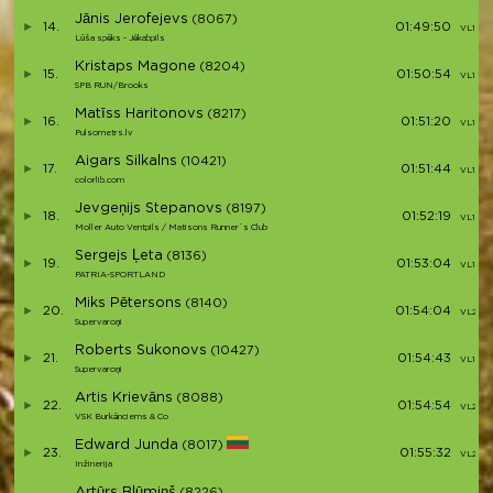
Jānis Jerofejevs
(8067)
14.
01:49:50
VL1 (12)
Lūša spēks - Jēkabpils
Kristaps Magone
(8204)
15.
01:50:54
VL1 (13)
SPB RUN/Brooks
Matīss Haritonovs
(8217)
16.
01:51:20
VL1 (14)
Pulsometrs.lv
Aigars Silkalns
(10421)
17.
01:51:44
VL1 (15)
colorlib.com
Jevgeņijs Stepanovs
(8197)
18.
01:52:19
VL1 (16)
Moller Auto Ventpils / Matisons Runner`s Club
Sergejs Ļeta
(8136)
19.
01:53:04
VL1 (17)
PATRIA-SPORTLAND
Miks Pētersons
(8140)
20.
01:54:04
VL2 (3)
Supervaroņi
Roberts Sukonovs
(10427)
21.
01:54:43
VL1 (18)
Supervaroņi
Artis Krievāns
(8088)
22.
01:54:54
VL2 (4)
VSK Burkānciems & Co
Edward Junda
(8017)
23.
01:55:32
VL2 (5)
Inžinerija
Artūrs Blūmiņš
(8226)