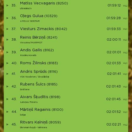
Matīss Vecvagaris
(8250)
35.
01:59:12
VL2 (9)
ultrataka.lv
Oļegs Gulua
(10329)
36.
01:59:28
VL1 (26)
LMD.LV ISOSTAR
Viesturs Zimackis
37.
(8042)
01:59:33
VL1 (27
Reinis Bērziņš
(8241)
38.
02:00:11
VL1 (28)
Virsotne/MARMOT
Andis Gailis
(8162)
39.
02:01:01
VL2 (10
Kocēnu novads
Roms Žilinsks
40.
(8183)
02:01:33
VL1 (29)
Andris Sprūds
(8116)
41.
02:01:41
VL1 (30
VSK Noskrien / Divplākšņi
Rubens Šulcs
(8185)
42.
02:01:43
VL1 (31)
Smiltene
Aivars Šķudītis
(8198)
43.
02:01:45
VL1 (32)
Latvijas Finieris
Mārtiņš Ragainis
(8100)
44.
02:01:52
VL1 (33)
Selga
Ritvars Kalniņš
(8059)
45.
02:02:21
VL2 (11)
Skrienam kopā - Valmiera