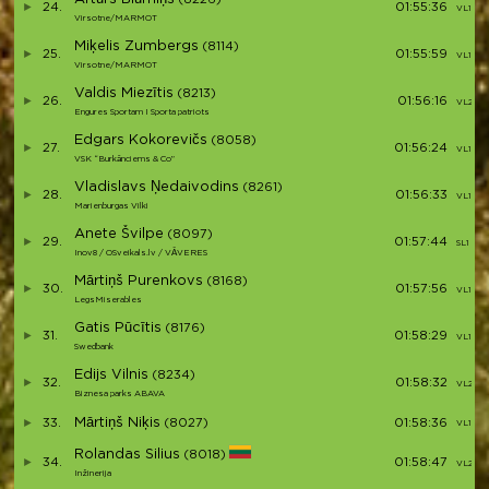
24.
01:55:36
VL1 (19)
Virsotne/MARMOT
Miķelis Zumbergs
(8114)
25.
01:55:59
VL1 (20
Virsotne/MARMOT
Valdis Miezītis
(8213)
26.
01:56:16
VL2 (6)
Engures Sportam I Sporta patriots
Edgars Kokorevičs
(8058)
27.
01:56:24
VL1 (21)
VSK “Burkānciems & Co”
Vladislavs Ņedaivodins
(8261)
28.
01:56:33
VL1 (22)
Marienburgas Vilki
Anete Švilpe
(8097)
29.
01:57:44
SL1 (1)
Inov8 / OSveikals.lv / VĀVERES
Mārtiņš Purenkovs
(8168)
30.
01:57:56
VL1 (23)
LegsMiserables
Gatis Pūcītis
(8176)
31.
01:58:29
VL1 (24
Swedbank
Edijs Vilnis
(8234)
32.
01:58:32
VL2 (7)
Biznesa parks ABAVA
Mārtiņš Niķis
33.
(8027)
01:58:36
VL1 (25
Rolandas Silius
(8018)
34.
01:58:47
VL2 (8)
Inžinerija