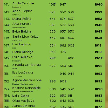
Anda Grudule
141.
1013
947
1960
Swedbank
Ance Liepiņa
142.
671
652
636
1959
BALTMA
143.
Diāna Polika
641
674
637
1952
Arta Purvīte
144.
612
677
659
1948
Maratona klubs
145.
Evita Baltiņa
656
657
630
1943
Santa Līce Krūze
146.
647
661
630
1938
PRINTFUL
Eva Lapsiņa
147.
654
662
602
1918
X99
148.
Diāna Kristiņa
935
975
1910
Evija Abiļeva
149.
942
960
1902
Swedbank
Zinaida Grīnberga
150.
622
664
610
1896
RVSK
Ilze Leščinska
151.
949
944
1893
Zoorbagan
Agate Kristapsone
152.
983
909
1892
Siguldas Maratona klubs
Kristīne Reinholde
153.
609
649
632
1890
Siguldas maratona klubs
154.
Laila Ceika
622
650
611
1883
155.
Olga Vasiļjeva
602
642
638
1882
Agnese Kleina
156.
682
593
602
1877