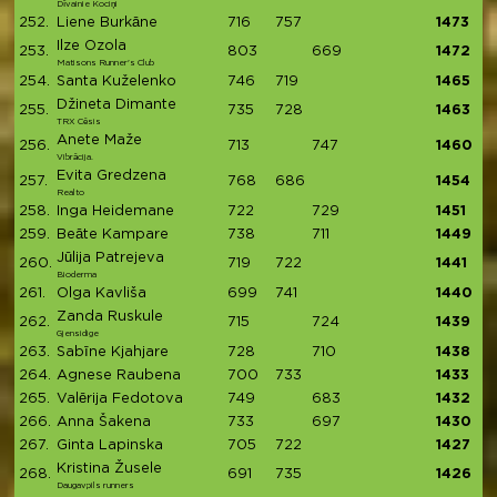
Dīvainie Kociņi
252.
Liene Burkāne
716
757
1473
Ilze Ozola
253.
803
669
1472
Matisons Runner's Club
254.
Santa Kuželenko
746
719
1465
Džineta Dimante
255.
735
728
1463
TRX Cēsis
Anete Maže
256.
713
747
1460
Vibrācija.
Evita Gredzena
257.
768
686
1454
Realto
258.
Inga Heidemane
722
729
1451
259.
Beāte Kampare
738
711
1449
Jūlija Patrejeva
260.
719
722
1441
Bioderma
261.
Olga Kavliša
699
741
1440
Zanda Ruskule
262.
715
724
1439
Gjensidige
263.
Sabīne Kjahjare
728
710
1438
264.
Agnese Raubena
700
733
1433
265.
Valērija Fedotova
749
683
1432
266.
Anna Šakena
733
697
1430
267.
Ginta Lapinska
705
722
1427
Kristina Žusele
268.
691
735
1426
Daugavpils runners