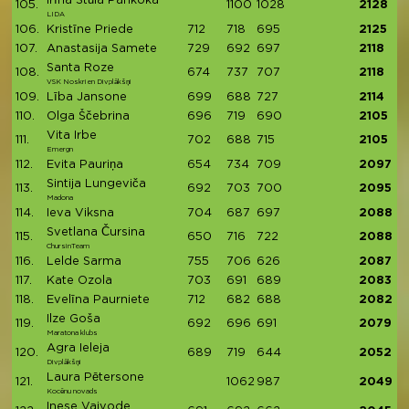
Irīna Štūla Pankoka
105.
1100
1028
2128
LIDA
106.
Kristīne Priede
712
718
695
2125
107.
Anastasija Samete
729
692
697
2118
Santa Roze
108.
674
737
707
2118
VSK Noskrien Divplākšņi
109.
Lība Jansone
699
688
727
2114
110.
Olga Ščebrina
696
719
690
2105
Vita Irbe
111.
702
688
715
2105
Emergn
112.
Evita Pauriņa
654
734
709
2097
Sintija Lungeviča
113.
692
703
700
2095
Madona
114.
Ieva Viksna
704
687
697
2088
Svetlana Čursina
115.
650
716
722
2088
ChursinTeam
116.
Lelde Sarma
755
706
626
2087
117.
Kate Ozola
703
691
689
2083
118.
Evelīna Paurniete
712
682
688
2082
Ilze Goša
119.
692
696
691
2079
Maratona klubs
Agra Ieleja
120.
689
719
644
2052
Divplākšņi
Laura Pētersone
121.
1062
987
2049
Kocēnu novads
Inese Vaivode