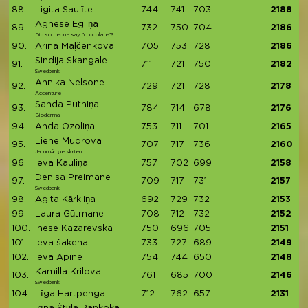
88.
Ligita Saulīte
744
741
703
2188
Agnese Egliņa
89.
732
750
704
2186
Did someone say "chocolate"?
90.
Arina Maļčenkova
705
753
728
2186
Sindija Skangale
91.
711
721
750
2182
Swedbank
Annika Nelsone
92.
729
721
728
2178
Accenture
Sanda Putniņa
93.
784
714
678
2176
Bioderma
94.
Anda Ozoliņa
753
711
701
2165
Liene Mudrova
95.
707
717
736
2160
Jaunmārupe skrien
96.
Ieva Kauliņa
757
702
699
2158
Denisa Preimane
97.
709
717
731
2157
Swedbank
98.
Agita Kārkliņa
692
729
732
2153
99.
Laura Gūtmane
708
712
732
2152
100.
Inese Kazarevska
750
696
705
2151
101.
Ieva šakena
733
727
689
2149
102.
Ieva Apine
754
744
650
2148
Kamilla Krilova
103.
761
685
700
2146
Swedbank
104.
Līga Hartpenga
712
762
657
2131