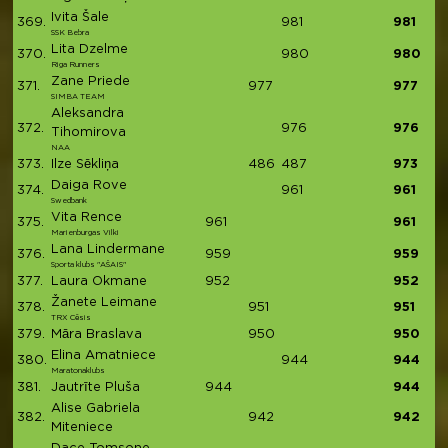
Ivita Šale
369.
981
981
SSK Bebra
Lita Dzelme
370.
980
980
Riga Runners
Zane Priede
371.
977
977
SIMBA TEAM
Aleksandra
372.
976
976
Tihomirova
NAA
373.
Ilze Sēkliņa
486
487
973
Daiga Rove
374.
961
961
Swedbank
Vita Rence
375.
961
961
Marienburgas Vilki
Lana Lindermane
376.
959
959
Sporta klubs "AŠAIS"
377.
Laura Okmane
952
952
Žanete Leimane
378.
951
951
TRX Cēsis
379.
Māra Braslava
950
950
Elina Amatniece
380.
944
944
Maratonaklubs
381.
Jautrīte Pluša
944
944
Alise Gabriela
382.
942
942
Miteniece