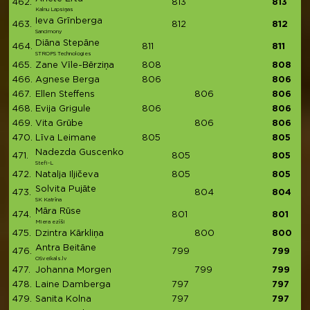
462.
813
813
Kalnu Lapsiņas
Ieva Grīnberga
463.
812
812
Sancimony
Diāna Stepāne
464.
811
811
STROPS Technologies
465.
Zane Vīle-Bērziņa
808
808
466.
Agnese Berga
806
806
467.
Ellen Steffens
806
806
468.
Evija Grigule
806
806
469.
Vita Grūbe
806
806
470.
Līva Leimane
805
805
Nadezda Guscenko
471.
805
805
Stefi-L
472.
Natalja Iljičeva
805
805
Solvita Pujāte
473.
804
804
SK Katrīna
Māra Rūse
474.
801
801
Miera ezīši
475.
Dzintra Kārkliņa
800
800
Antra Beitāne
476.
799
799
OSveikals.lv
477.
Johanna Morgen
799
799
478.
Laine Damberga
797
797
479.
Sanita Kolna
797
797