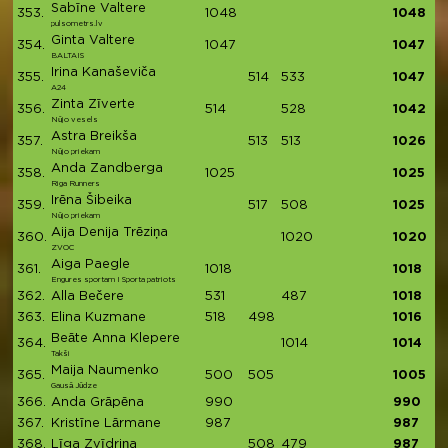
Sabīne Valtere
353.
1048
1048
pulsometrs.lv
Ginta Valtere
354.
1047
1047
BALTAIS
Irina Kanaševiča
355.
514
533
1047
A24
Zinta Zīverte
356.
514
528
1042
Nūjo vesels
Astra Breikša
357.
513
513
1026
Nūjo priekam
Anda Zandberga
358.
1025
1025
Riga Runners
Irēna Šibeika
359.
517
508
1025
Nūjo priekam
Aija Denija Trēziņa
360.
1020
1020
ZVOC
Aiga Paegle
361.
1018
1018
Engures sportam I Sporta patriots
362.
Alla Bečere
531
487
1018
363.
Elina Kuzmane
518
498
1016
Beāte Anna Klepere
364.
1014
1014
Takši
Maija Naumenko
365.
500
505
1005
Gausā Jūdze
366.
Anda Grāpēna
990
990
367.
Kristīne Lārmane
987
987
368.
Līga Zvīdriņa
508
479
987