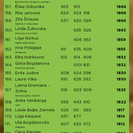
Ķesterciems-Engures sportam.
157.
Ērika Gribonika
953
913
1866
158.
Rita Jansone
624
624
618
1866
Zita Štrausa
159.
637
630
599
1866
Tukuma 2. vidusskola
Linda Žukovska
160.
935
928
1863
DNB Service Centre
Līga Norkus
161.
906
953
1859
Saldus boksa klubs
Irina Polagaja
162.
611
635
609
1855
Bioderma
163.
Elita Indriksone
612
614
606
1832
Ginta Bogdanova
164.
1001
831
1832
SPB RUN/Brooks
165.
Evita Judina
608
624
598
1830
166.
Laura Vilka
610
628
592
1830
Laima Dreimane -
167.
616
603
606
1825
Zvilna
Biznesa parks ABAVA
Anita Veinberga
168.
569
643
610
1822
ART
169.
Lelde Beāte Ziemele
626
611
580
1817
170.
Līga Kaspare
937
877
1814
Ulla Bogdanoviča
171.
607
633
572
1812
OldSnails
Dace Pauriņa