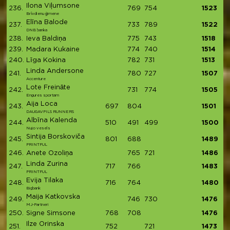
Ilona Viļumsone
236.
769
754
1523
Brīvdienu ģimene
Elīna Balode
237.
733
789
1522
DNB banka
238.
Ieva Baldiņa
775
743
1518
239.
Madara Kukaine
774
740
1514
240.
Līga Kokina
782
731
1513
Linda Andersone
241.
780
727
1507
Accenture
Lote Freināte
242.
731
774
1505
Engures sportam
Aija Loca
243.
697
804
1501
DAUGAVPILS RUNNERS
Albīna Kalenda
244.
510
491
499
1500
Nujo vesels
Sintija Borskoviča
245.
801
688
1489
PRINTFUL
246.
Anete Ozoliņa
765
721
1486
Linda Zurina
247.
717
766
1483
PRINTFUL
Evija Tilaka
248.
716
764
1480
Bigbank
Maija Katkovska
249.
746
730
1476
MJ-Partneri
250.
Signe Simsone
768
708
1476
Ilze Orinska
251.
752
721
1473