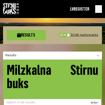
LV
REGISTER
RESULTS
3048 participants
Choose a section
Milzkalna Stirnu
buks
enter