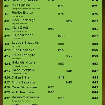
415.
Renāte Kaktabule
874
874
Ieva Bļusina
416.
871
871
Latvijas Vieglatlētikas savienība
Rudīte Everte
417.
870
870
Pati par sevi
Dace Tenberga
418.
865
865
Engures sportam
Kitija Zaula
419.
862
862
Limbaži SKRIEN
Jūlija Šulmane
420.
860
860
BIODERMA
Ļubova Blaževiča
421.
858
858
Bioderma
422.
Elīna Deņisova
855
855
Erika Olberkyte
423.
853
853
Alūksne OK
Gabriela Krusta
424.
853
853
Stirnu Buks Design
Baiba Mežgaile
425.
848
848
Limbaži SKRIEN
426.
Daiga Siliņa
848
848
427.
Sigita Birzniece
845
845
428.
Zane Dāvidsone
845
845
429.
Arita Redzoba
844
844
Karīna Mamedova
430.
844
844
Daugavpils Runners
Līga Līdumniece-