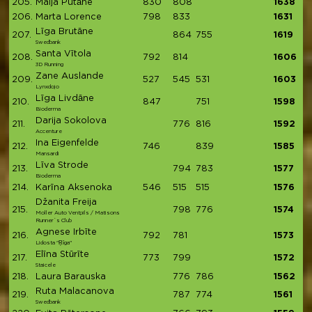
205.
Maija Putāne
830
808
1638
206.
Marta Lorence
798
833
1631
Līga Brutāne
207.
864
755
1619
Swedbank
Santa Vītola
208.
792
814
1606
3D Running
Zane Auslande
209.
527
545
531
1603
Lynxdojo
Līga Livdāne
210.
847
751
1598
Bioderma
Darija Sokolova
211.
776
816
1592
Accenture
Ina Eigenfelde
212.
746
839
1585
Mansardi
Līva Strode
213.
794
783
1577
Bioderma
214.
Karīna Aksenoka
546
515
515
1576
Džanita Freija
215.
798
776
1574
Moller Auto Ventpils / Matisons
Runner`s Club
Agnese Irbīte
216.
792
781
1573
Lidosta "Ŗīga"
Elīna Stūrīte
217.
773
799
1572
Staicele
218.
Laura Barauska
776
786
1562
Ruta Malacanova
219.
787
774
1561
Swedbank