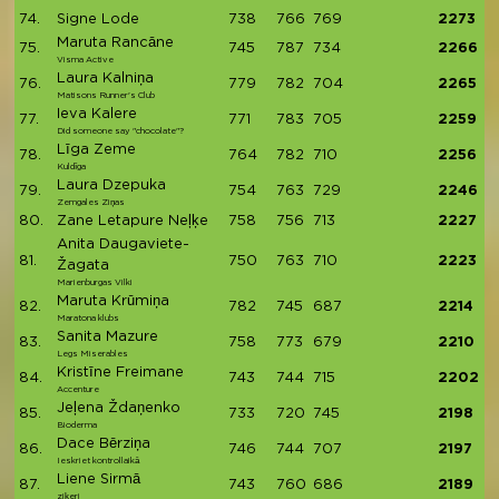
74.
Signe Lode
738
766
769
2273
Maruta Rancāne
75.
745
787
734
2266
Visma Active
Laura Kalniņa
76.
779
782
704
2265
Matisons Runner's Club
Ieva Kalere
77.
771
783
705
2259
Did someone say "chocolate"?
Līga Zeme
78.
764
782
710
2256
Kuldīga
Laura Dzepuka
79.
754
763
729
2246
Zemgales Ziņas
80.
Zane Letapure Neļķe
758
756
713
2227
Anita Daugaviete-
81.
750
763
710
2223
Žagata
Marienburgas Vilki
Maruta Krūmiņa
82.
782
745
687
2214
Maratona klubs
Sanita Mazure
83.
758
773
679
2210
Legs Miserables
Kristīne Freimane
84.
743
744
715
2202
Accenture
Jeļena Ždaņenko
85.
733
720
745
2198
Bioderma
Dace Bērziņa
86.
746
744
707
2197
Ieskriet kontrollaikā
Liene Sirmā
87.
743
760
686
2189
ziķeri