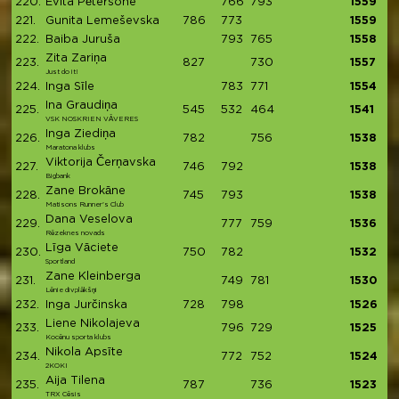
220.
Evita Pētersone
766
793
1559
221.
Gunita Lemeševska
786
773
1559
222.
Baiba Juruša
793
765
1558
Zita Zariņa
223.
827
730
1557
Just do it!
224.
Inga Sīle
783
771
1554
Ina Graudiņa
225.
545
532
464
1541
VSK NOSKRIEN VĀVERES
Inga Ziediņa
226.
782
756
1538
Maratona klubs
Viktorija Čerņavska
227.
746
792
1538
Bigbank
Zane Brokāne
228.
745
793
1538
Matisons Runner's Club
Dana Veselova
229.
777
759
1536
Rēzeknes novads
Līga Vāciete
230.
750
782
1532
Sportland
Zane Kleinberga
231.
749
781
1530
Lēnie divplākšņi
232.
Inga Jurčinska
728
798
1526
Liene Nikolajeva
233.
796
729
1525
Kocēnu sporta klubs
Nikola Apsīte
234.
772
752
1524
2KOKI
Aija Tilena
235.
787
736
1523
TRX Cēsis