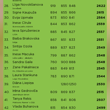
Bioderma
Līga Novokšanova
28.
919
855
848
2622
Swedbank
29.
Signe Kaupuža
894
855
866
2615
30.
Evija Upmale
873
850
841
2564
Inese Cīrule
31.
844
853
862
2559
Biznesa parks ABAVA
Ieva Spruženiece
32.
885
845
827
2557
LIDA
Baiba Brakovska
33.
867
851
833
2551
Selga
Sintija Ozola
34.
889
837
823
2549
ZVOC
Inese Macuka
35.
799
887
862
2548
Lūša spēks - Jēkabpils
36.
Sandra Gaile
760
900
888
2548
Zane Pakalniece
37.
883
849
813
2545
Es, Džastins un Liene
Laura Stankuna
38.
783
890
871
2544
Legs Miserables
Diāna Liepiņa
39.
1280
1250
2530
Eleven
Irēna Gedroviča
40.
809
869
837
2515
Jaunmārupe skrien
Tanya Rekis
41.
858
841
808
2507
Matisons Runner' s Club
Vlada Buharova
42.
815
854
830
2499