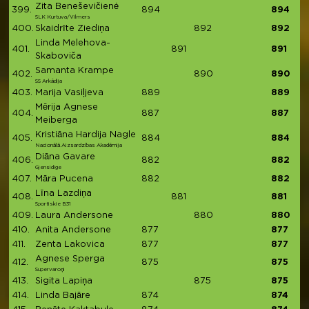
Zita Beneševičienė
399.
894
894
SLK Kurtuva/Vilmers
400.
Skaidrīte Ziediņa
892
892
Linda Melehova-
401.
891
891
Skaboviča
Samanta Krampe
402.
890
890
SS Arkādija
403.
Marija Vasiļjeva
889
889
Mērija Agnese
404.
887
887
Meiberga
Kristiāna Hardija Nagle
405.
884
884
Nacionālā Aizsardzības Akadēmija
Diāna Gavare
406.
882
882
Gjensidige
407.
Māra Pucena
882
882
Līna Lazdiņa
408.
881
881
Sportiskie B31
409.
Laura Andersone
880
880
410.
Anita Andersone
877
877
411.
Zenta Lakovica
877
877
Agnese Sperga
412.
875
875
Supervaroņi
413.
Sigita Lapiņa
875
875
414.
Linda Bajāre
874
874