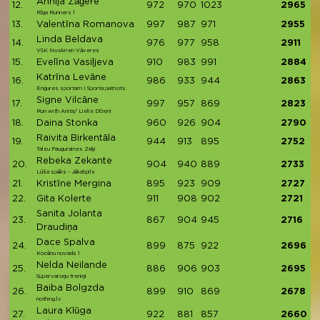
Annija Zāģere
12.
972
970
1023
2965
Rīga Runners 1
13.
Valentīna Romanova
997
987
971
2955
Linda Beldava
14.
976
977
958
2911
VSK Noskrien Vāveres
15.
Evelīna Vasiļjeva
910
983
991
2884
Katrīna Levāne
16.
986
933
944
2863
Engures sportam I Sporta patriots
Signe Vilcāne
17.
997
957
869
2823
Run with Anita/ Lielie Dibeni
18.
Daina Stonka
960
926
904
2790
Raivita Birkentāla
19.
944
913
895
2752
Talsu Pauguraines Zaķi
Rebeka Zekante
20.
904
940
889
2733
Lūša spēks - Jēkabpils
21.
Kristīne Mergina
895
923
909
2727
22.
Gita Kolerte
911
908
902
2721
Sanita Jolanta
23.
867
904
945
2716
Draudiņa
Dace Spalva
24.
899
875
922
2696
Kocēnu novads 1
Nelda Neilande
25.
886
906
903
2695
Supervaroņu treniņi
Baiba Bolgzda
26.
899
910
869
2678
nothing.lv
Laura Klūga
27.
922
881
857
2660