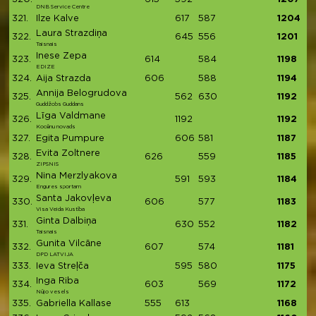
DNB Service Centre
321.
Ilze Kalve
617
587
1204
Laura Strazdiņa
322.
645
556
1201
Taisnais
Inese Zepa
323.
614
584
1198
EDIZE
324.
Aija Strazda
606
588
1194
Annija Belogrudova
325.
562
630
1192
Guddžobs Guddans
Līga Valdmane
326.
1192
1192
Kocēnu novads
327.
Egita Pumpure
606
581
1187
Evita Zoltnere
328.
626
559
1185
ZIPSNIS
Nina Merzlyakova
329.
591
593
1184
Engures sportam
Santa Jakovļeva
330.
606
577
1183
Visa Veida Kustība
Ginta Dalbiņa
331.
630
552
1182
Taisnais
Gunita Vilcāne
332.
607
574
1181
DPD LATVIJA
333.
Ieva Streļča
595
580
1175
Inga Riba
334.
603
569
1172
Nūjo vesels
335.
Gabriella Kallase
555
613
1168