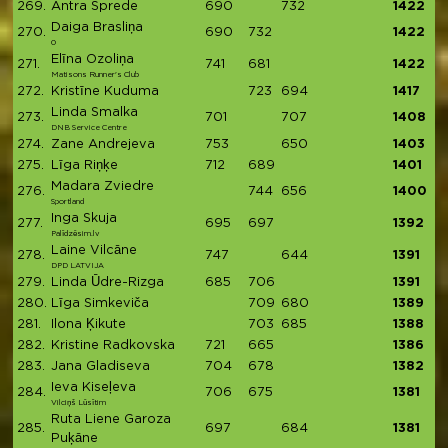
269.
Antra Sprede
690
732
1422
Daiga Brasliņa
270.
690
732
1422
0
Elīna Ozoliņa
271.
741
681
1422
Matisons Runner's Club
272.
Kristīne Kuduma
723
694
1417
Linda Smalka
273.
701
707
1408
DNB Service Centre
274.
Zane Andrejeva
753
650
1403
275.
Līga Riņķe
712
689
1401
Madara Zviedre
276.
744
656
1400
Sportland
Inga Skuja
277.
695
697
1392
Palīdzēsim.lv
Laine Vilcāne
278.
747
644
1391
DPD LATVIJA
279.
Linda Ūdre-Rizga
685
706
1391
280.
Līga Simkeviča
709
680
1389
281.
Ilona Ķikute
703
685
1388
282.
Kristine Radkovska
721
665
1386
283.
Jana Gladiseva
704
678
1382
Ieva Kiseļeva
284.
706
675
1381
Vilciņš Lūsītim
Ruta Liene Garoza
285.
697
684
1381
Puķāne