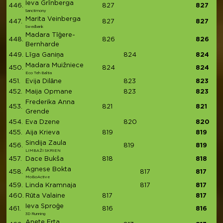
Ieva Grīnberga
446.
827
827
Sanctimony
Marita Veinberga
447.
827
827
Swedbank
Madara Tīģere-
448.
826
826
Bernharde
449.
Līga Ganiņa
824
824
Madara Muižniece
450.
824
824
Eco Teh Baltia
451.
Evija Dilāne
823
823
452.
Maija Opmane
823
823
Frederika Anna
453.
821
821
Grende
454.
Eva Dzene
820
820
455.
Aija Krieva
819
819
Sindija Zaula
456.
819
819
LIMBAŽI SKRIEN
457.
Dace Bukša
818
818
Agnese Bokta
458.
817
817
MoBoActive
459.
Linda Kramnaja
817
817
460.
Rūta Valaine
817
817
Ieva Sproģe
461.
816
816
3D Running
Anete Erta