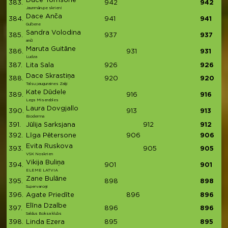
Dace Tomsone
383.
942
942
Jaunmārupe skrien!
Dace Anča
384.
941
941
Gulbene
Sandra Volodina
385.
937
937
anči
Maruta Guitāne
386.
931
931
Ludza
387.
Lita Sala
926
926
Dace Skrastiņa
388.
920
920
Talsu pauguraines Zaķi
Kate Dūdele
389.
916
916
Legs Miserables
Laura Dovgjallo
390.
913
913
Bioderma
391.
Jūlija Sarksjana
912
912
392.
Līga Pētersone
906
906
Evita Ruskova
393.
905
905
VSK Noskrien
Vikija Buliņa
394.
901
901
ELEME LATVIA
Zane Bulāne
395.
898
898
Supervaroņi
396.
Agate Priedīte
896
896
Elīna Dzalbe
397.
896
896
Saldus Boksa klubs
398.
Linda Ezera
895
895