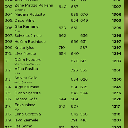
Zane Mirdza Paikena
303.
640
667
1307
Domdaris
304.
Madara Rudzāte
636
670
1306
305.
Dace Vilne
654
649
1303
Gita Ramane
306.
638
661
1299
Fitek
307.
Selva Ločmele
662
636
1298
308.
Helēna Bodniece
666
631
1297
309.
Krista Ķīse
710
587
1297
310.
Līva Nereta
654
640
1294
Diāna Kvedere
311.
670
613
1283
VSK Noskrien Vāveres
Alīna Baslika
312.
726
535
1261
NAA
Solvita Gaile
313.
634
626
1260
GAIĻU ĢIMENE
314.
Aiga Krūmiņa
614
635
1249
315.
Diāna Šņepste
642
594
1236
316.
Renāte Kaše
644
584
1228
Ērika Inkina
317.
610
607
1217
Rīga
318.
Lana Gorzova
642
568
1210
319.
Ieva Ziemele
791
416
1207
Ilze Šarna
320.
615
592
1207