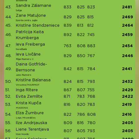
Bioderma
Sandra Zālamane
43.
833
825
823
2481
Selga
Zane Matuļone
44.
829
825
815
2469
Sporta centrs Jugla
45.
Kristīne Stendzeniece
839
813
812
2464
Patrīcija Keita
46.
892
822
745
2459
Krumberga
Ieva Freiberga
47.
763
808
883
2454
Swedbank
Ieva Livčāne
48.
829
850
767
2446
Rīga Runners II
Daina Gotfrīde-
49.
842
815
784
2441
Bernsone
Juno Runners
Kristīne Balanasa
50.
824
815
793
2432
Virsotne/MARMOT
51.
Inga Rītere
867
807
755
2429
52.
Evita Zemlīte
871
783
768
2422
Krista Kupča
53.
816
820
783
2419
MADONA
Elza Žumbure
54.
822
786
808
2416
Legs Miserables
55.
Ilze Andrijauska
809
816
780
2405
Liene Terentjeva
56.
807
805
793
2405
Sten Nordic