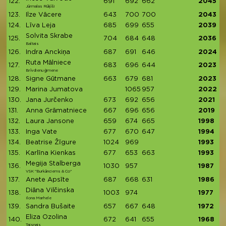
122.
691
692
662
2045
Jūrmalas Rūķīši
123.
Ilze Vācere
643
700
700
2043
124.
Līva Leja
685
699
655
2039
Solvita Skrabe
125.
704
684
648
2036
Baltais
126.
Indra Anckiņa
687
691
646
2024
Ruta Mālniece
127.
683
696
644
2023
Brīvdienu ģimene
128.
Signe Gūtmane
663
679
681
2023
129.
Marina Jumatova
1065
957
2022
130.
Jana Jurčenko
673
692
656
2021
131.
Anna Grāmatniece
667
696
656
2019
132.
Laura Jansone
659
674
665
1998
133.
Inga Vate
677
670
647
1994
134.
Beatrise Žīgure
1024
969
1993
135.
Karlīna Kienkas
677
653
663
1993
Megija Stalberga
136.
1030
957
1987
VSK "Burkānciems & Co"
137.
Anete Apsīte
687
668
631
1986
Diāna Vilčinska
138.
1003
974
1977
Ilona Marhele
139.
Sandra Bušaite
657
667
648
1972
Eliza Ozolina
140.
672
641
655
1968
Taisnais