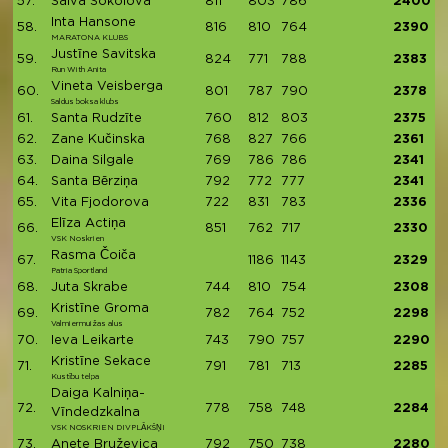
57.
Saiva Sokolova
811
803
786
2400
Inta Hansone
58.
816
810
764
2390
MARATONA KLUBS
Justīne Savitska
59.
824
771
788
2383
Run With Anita
Vineta Veisberga
60.
801
787
790
2378
Saldus boksa klubs
61.
Santa Rudzīte
760
812
803
2375
62.
Zane Kučinska
768
827
766
2361
63.
Daina Silgale
769
786
786
2341
64.
Santa Bērziņa
792
772
777
2341
65.
Vita Fjodorova
722
831
783
2336
Elīza Actiņa
66.
851
762
717
2330
VSK Noskrien
Rasma Čoiča
67.
1186
1143
2329
Patria Sportland
68.
Juta Skrabe
744
810
754
2308
Kristīne Groma
69.
782
764
752
2298
Valmiermuižas alus
70.
Ieva Leikarte
743
790
757
2290
Kristīne Sekace
71.
791
781
713
2285
Kustību telpa
Daiga Kalniņa-
72.
778
758
748
2284
Vīndedzkalna
VSK NOSKRIEN DIVPLĀKŠŅI
73.
Anete Bruževica
792
750
738
2280