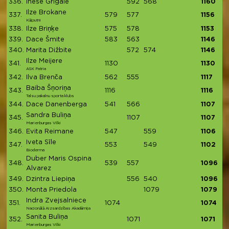
336.
Inese Grigale
592
568
1160
Ilze Brokane
337.
579
577
1156
Kājputni
338.
Ilze Briņķe
575
578
1153
339.
Dace Šmite
583
563
1146
340.
Marita Dižbite
572
574
1146
Ilze Meijere
341.
1130
1130
ASK Patria
342.
Ilva Brenča
562
555
1117
Baiba Šņoriņa
343.
1116
1116
Talsu pakalnu sporta klubs
344.
Dace Danenberga
541
566
1107
Sandra Buliņa
345.
1107
1107
Marienburgas Vilki
346.
Evita Reimane
547
559
1106
Iveta Sīle
347.
553
549
1102
Bioderma
Duber Maris Ospina
348.
539
557
1096
Alvarez
349.
Dzintra Liepiņa
556
540
1096
350.
Monta Priedola
1079
1079
Indra Zvejsalniece
351.
1074
1074
Nacionālā Aizsardzības Akadēmija
Sanita Buliņa
352.
1071
1071
Marienburgas Vilki