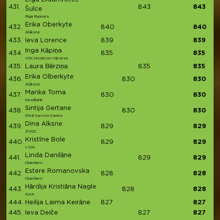
431.
843
843
Šulce
Riga Runners
Erika Oberkyte
432.
840
840
Alūksne
433.
Ieva Lorence
839
839
Inga Kāpiņa
434.
835
835
VSK Noskrien Vāveres
435.
Laura Bērziņa
835
835
Erika Olberkyte
436.
830
830
Alūksne
Marika Toma
437.
830
830
Swedbank
Sintija Gertane
438.
830
830
DNB Service Centre
Dina Alksne
439.
829
829
ZVOC
Kristīne Bole
440.
829
829
LIDA
Linda Danilāne
441.
829
829
Olainfarm
Estere Romanovska
442.
828
828
Olainfarm
Hārdija Kristiāna Nagle
443.
828
828
NAA
444.
Heilija Laima Keirāne
827
827
445.
Ieva Deiče
827
827