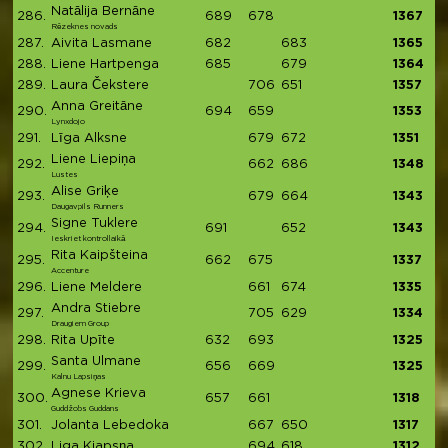
Natālija Bernāne
286.
689
678
1367
Rēzeknes novads
287.
Aivita Lasmane
682
683
1365
288.
Liene Hartpenga
685
679
1364
289.
Laura Čekstere
706
651
1357
Anna Greitāne
290.
694
659
1353
Lynxdojo
291.
Līga Alksne
679
672
1351
Liene Liepiņa
292.
662
686
1348
Lustes
Alise Griķe
293.
679
664
1343
Daugavpils Runners
Signe Tuklere
294.
691
652
1343
Ieskriet kontrollaikā
Rita Kaipšteina
295.
662
675
1337
Accenture
296.
Liene Meldere
661
674
1335
Andra Stiebre
297.
705
629
1334
Draugiem Group
298.
Rita Upīte
632
693
1325
Santa Ulmane
299.
656
669
1325
Kalnu Lapsiņas
Agnese Krieva
300.
657
661
1318
Guddžobs Guddans
301.
Jolanta Lebedoka
667
650
1317
302.
Liga Kjapsņa
694
618
1312