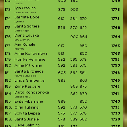
172.
906
880
1786
Izturība
Ilga Ozoliņa
173.
875
903
1778
DNB Service Centre
Sarmīte Loce
174.
610
584
579
1773
Lynxdojo
Sanita Šaitere
175.
576
570
622
1768
Lidosta "Rīga"
Diāna Lauska
176.
900
864
1764
DPD LATVIJA
Aija Rogāle
177.
913
850
1763
KROKUS
178.
Anna Konovalova
913
850
1763
179.
Monika Hermane
582
595
578
1755
180.
Anna Mitrohina
592
583
575
1750
Sanita Birzniece
181.
605
562
581
1748
Tukuma 2. vidusskola
182.
Linda Grīnberga
883
863
1746
183.
Zane Kaspere
868
875
1743
Dārta Konošonoka
184.
862
879
1741
Limbaži SKRIEN
185.
Evita Hibšmane
888
852
1740
186.
Olga Tutiņina
592
573
570
1735
187.
Solvita Depša
575
577
578
1730
188.
Sanita Junele
578
589
562
1729
Liene Salmiņa
189.
891
832
1723