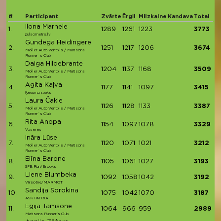
#
Participant
Zvārte
Ērgļi
Milzkalne
Kandava
Total
Ilona Marhele
1.
1289
1261
1223
3773
pulsometrs.lv
Gundega Heidingere
2.
1251
1217
1206
3674
Moller Auto Ventpils / Matisons
Runner`s Club
Daiga Hildebrante
3.
1204
1137
1168
3509
Moller Auto Ventpils / Matisons
Runner`s Club
Agita Kaļva
4.
1177
1141
1097
3415
Ķegumā spēks
Laura Čakle
5.
1126
1128
1133
3387
Moller Auto Ventpils / Matisons
Runner`s Club
Rita Anopa
6.
1154
1097
1078
3329
Vāveres
Ināra Lūse
7.
1120
1071
1021
3212
Moller Auto Ventpils / Matisons
Runner`s Club
Elīna Barone
8.
1105
1061
1027
3193
SPB Run/Brooks
Liene Blumbeka
9.
1092
1058
1042
3192
Virsotne/MARMOT
Sandija Sorokina
10.
1075
1042
1070
3187
ASK PATRIA
Egija Tamsone
11.
1064
966
959
2989
Matisons Runner's Club