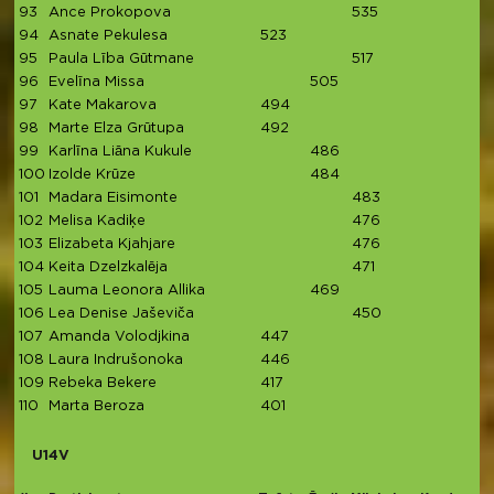
93
Ance Prokopova
535
5
94
Asnate Pekulesa
523
5
95
Paula Lība Gūtmane
517
5
96
Evelīna Missa
505
5
97
Kate Makarova
494
4
98
Marte Elza Grūtupa
492
4
99
Karlīna Liāna Kukule
486
4
100
Izolde Krūze
484
4
101
Madara Eisimonte
483
4
102
Melisa Kadiķe
476
4
103
Elizabeta Kjahjare
476
4
104
Keita Dzelzkalēja
471
4
105
Lauma Leonora Allika
469
4
106
Lea Denise Jaševiča
450
4
107
Amanda Volodjkina
447
4
108
Laura Indrušonoka
446
4
109
Rebeka Bekere
417
4
110
Marta Beroza
401
4
U14V