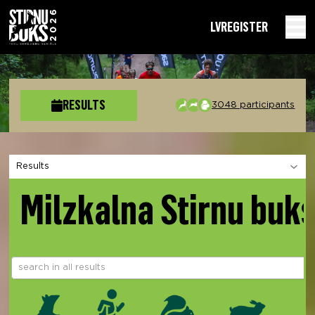
LV
REGISTER
RESULTS
3048 participants
Choose a section
Milzkalna Stirnu buk
e