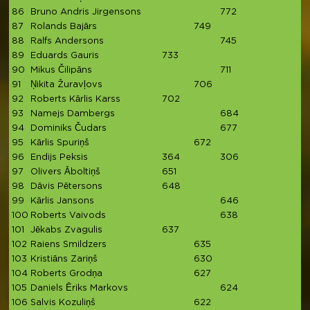
86
Bruno Andris Jirgensons
772
7
87
Rolands Bajārs
749
7
88
Ralfs Andersons
745
7
89
Eduards Gauris
733
7
90
Mikus Čilipāns
711
7
91
Ņikita Žuravļovs
706
7
92
Roberts Kārlis Karss
702
7
93
Namejs Dambergs
684
6
94
Dominiks Čudars
677
6
95
Kārlis Spuriņš
672
6
96
Endijs Peksis
364
306
6
97
Olivers Āboltiņš
651
6
98
Dāvis Pētersons
648
6
99
Kārlis Jansons
646
6
100
Roberts Vaivods
638
6
101
Jēkabs Zvagulis
637
6
102
Raiens Smildzers
635
6
103
Kristiāns Zariņš
630
6
104
Roberts Grodņa
627
6
105
Daniels Ēriks Markovs
624
6
106
Salvis Kozuliņš
622
6