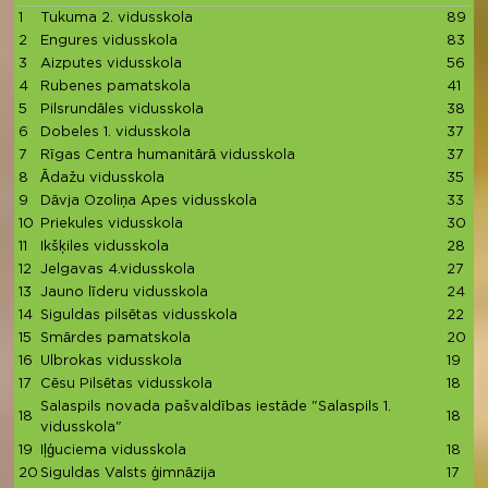
1
Tukuma 2. vidusskola
89
2
Engures vidusskola
83
3
Aizputes vidusskola
56
4
Rubenes pamatskola
41
5
Pilsrundāles vidusskola
38
6
Dobeles 1. vidusskola
37
7
Rīgas Centra humanitārā vidusskola
37
8
Ādažu vidusskola
35
9
Dāvja Ozoliņa Apes vidusskola
33
10
Priekules vidusskola
30
11
Ikšķiles vidusskola
28
12
Jelgavas 4.vidusskola
27
13
Jauno līderu vidusskola
24
14
Siguldas pilsētas vidusskola
22
15
Smārdes pamatskola
20
16
Ulbrokas vidusskola
19
17
Cēsu Pilsētas vidusskola
18
Salaspils novada pašvaldības iestāde "Salaspils 1.
18
18
vidusskola"
19
Iļģuciema vidusskola
18
20
Siguldas Valsts ģimnāzija
17