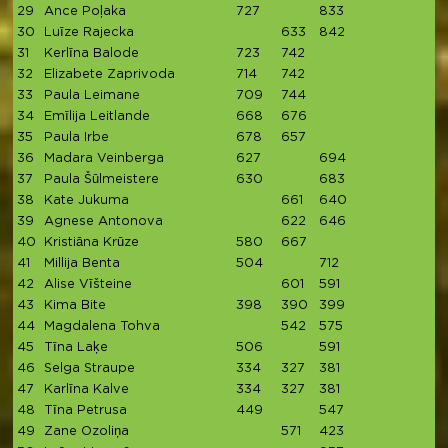
29
Ance Poļaka
727
833
1
30
Luīze Rajecka
633
842
1
31
Kerlīna Balode
723
742
1
32
Elizabete Zaprivoda
714
742
1
33
Paula Leimane
709
744
1
34
Emīlija Leitlande
668
676
1
35
Paula Irbe
678
657
1
36
Madara Veinberga
627
694
1
37
Paula Šūlmeistere
630
683
1
38
Kate Jukuma
661
640
1
39
Agnese Antonova
622
646
1
40
Kristiāna Krūze
580
667
1
41
Millija Benta
504
712
1
42
Alise Vīšteine
601
591
1
43
Kima Bite
398
390
399
1
44
Magdalena Tohva
542
575
1
45
Tīna Laķe
506
591
1
46
Selga Straupe
334
327
381
1
47
Karlīna Kalve
334
327
381
1
48
Tīna Petrusa
449
547
9
49
Zane Ozoliņa
571
423
9