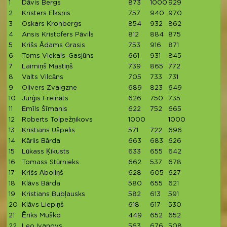
1
Dāvis Bergs
873
1000
929
2
Kristers Elksnis
757
940
970
3
Oskars Kronbergs
854
932
862
4
Ansis Kristofers Pāvils
812
884
875
5
Krišs Ādams Grasis
753
916
871
6
Toms Viekals-Gasjūns
661
931
845
7
Laimiņš Mastiņš
739
865
772
8
Valts Vilcāns
705
733
731
9
Olivers Zvaigzne
689
823
649
10
Jurģis Freināts
626
750
735
11
Emīls Šīmanis
622
752
665
12
Roberts Tolpežņikovs
1000
1000
13
Kristians Ušpelis
571
722
696
14
Kārlis Bārda
663
683
626
15
Lūkass Ķikusts
633
655
642
16
Tomass Stūrnieks
662
537
678
17
Krišs Āboliņš
628
605
627
18
Klāvs Bārda
580
655
621
19
Kristians Bubļausks
582
613
591
20
Klāvs Liepiņš
618
617
530
21
Ēriks Muško
449
652
652
22
Leo Ivanovs
563
676
508