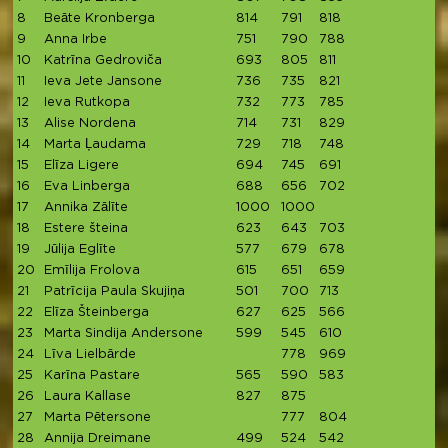
8
Beāte Kronberga
814
791
818
2
9
Anna Irbe
751
790
788
2
10
Katrīna Gedroviča
693
805
811
2
11
Ieva Jete Jansone
736
735
821
2
12
Ieva Rutkopa
732
773
785
13
Alise Nordena
714
731
829
2
14
Marta Ļaudama
729
718
748
2
15
Elīza Ligere
694
745
691
2
16
Eva Linberga
688
656
702
17
Annika Zālīte
1000
1000
18
Estere šteina
623
643
703
1
19
Jūlija Eglīte
577
679
678
1
20
Emīlija Frolova
615
651
659
1
21
Patrīcija Paula Skujiņa
501
700
713
1
22
Elīza Šteinberga
627
625
566
1
23
Marta Sindija Andersone
599
545
610
1
24
Līva Lielbārde
778
969
1
25
Karīna Pastare
565
590
583
1
26
Laura Kallase
827
875
1
27
Marta Pētersone
777
804
1
28
Annija Dreimane
499
524
542
1