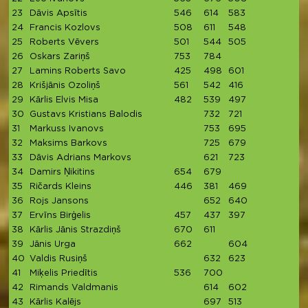
23
Dāvis Apsītis
546
614
583
24
Francis Kozlovs
508
611
548
25
Roberts Vēvers
501
544
505
26
Oskars Zariņš
753
784
27
Lamins Roberts Savo
425
498
601
28
Krišjānis Ozoliņš
561
542
416
29
Kārlis Elvis Misa
482
539
497
30
Gustavs Kristians Balodis
732
721
31
Markuss Ivanovs
753
695
32
Maksims Barkovs
725
679
33
Dāvis Adrians Markovs
621
723
34
Damirs Ņikitins
654
679
35
Ričards Kleins
446
381
469
36
Rojs Jansons
652
640
37
Ervīns Birģelis
457
437
397
38
Kārlis Jānis Strazdiņš
670
611
39
Jānis Urga
662
604
40
Valdis Rusiņš
632
623
41
Miķelis Priedītis
536
700
42
Rimands Valdmanis
614
602
43
Kārlis Kalējs
697
513