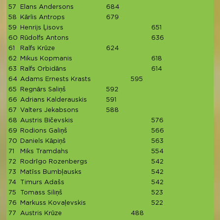
57
Elans Andersons
684
6
58
Kārlis Antrops
679
6
59
Henrijs Ļisovs
651
6
60
Rūdolfs Antons
636
6
61
Ralfs Krūze
624
6
62
Mikus Kopmanis
618
6
63
Ralfs Orbidāns
614
6
64
Adams Ernests Krasts
595
5
65
Regnārs Saliņš
592
5
66
Adrians Kalderauskis
591
5
67
Valters Jekabsons
588
5
68
Austris Bičevskis
576
5
69
Rodions Galiņš
566
5
70
Daniels Kāpiņš
563
5
71
Miks Tramdahs
554
5
72
Rodrīgo Rozenbergs
542
5
73
Matīss Bumbļausks
542
5
74
Timurs Adašs
542
5
75
Tomass Siliņš
523
5
76
Markuss Kovaļevskis
522
5
77
Austris Krūze
488
4