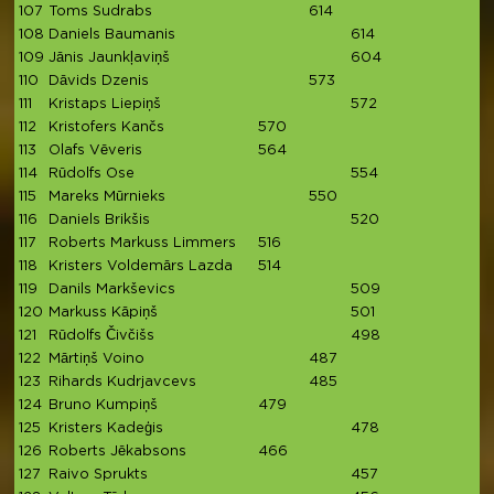
107
Toms Sudrabs
614
6
108
Daniels Baumanis
614
6
109
Jānis Jaunkļaviņš
604
110
Dāvids Dzenis
573
5
111
Kristaps Liepiņš
572
5
112
Kristofers Kančs
570
5
113
Olafs Vēveris
564
5
114
Rūdolfs Ose
554
5
115
Mareks Mūrnieks
550
5
116
Daniels Brikšis
520
5
117
Roberts Markuss Limmers
516
5
118
Kristers Voldemārs Lazda
514
5
119
Danils Markševics
509
5
120
Markuss Kāpiņš
501
5
121
Rūdolfs Čivčišs
498
4
122
Mārtiņš Voino
487
4
123
Rihards Kudrjavcevs
485
4
124
Bruno Kumpiņš
479
4
125
Kristers Kadeģis
478
4
126
Roberts Jēkabsons
466
4
127
Raivo Sprukts
457
4