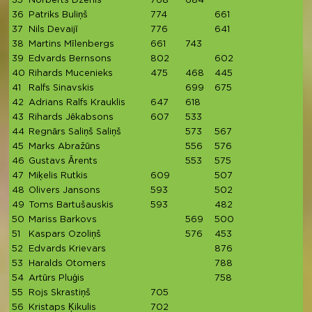
35
Norberts Dzenis
768
684
1
36
Patriks Buliņš
774
661
1
37
Nils Devaijī
776
641
1
38
Martins Mīlenbergs
661
743
1
39
Edvards Bernsons
802
602
1
40
Rihards Mucenieks
475
468
445
1
41
Ralfs Sinavskis
699
675
1
42
Adrians Ralfs Krauklis
647
618
1
43
Rihards Jēkabsons
607
533
1
44
Regnārs Saliņš Saliņš
573
567
1
45
Marks Abražūns
556
576
1
46
Gustavs Ārents
553
575
1
47
Miķelis Rutkis
609
507
1
48
Olivers Jansons
593
502
1
49
Toms Bartušauskis
593
482
1
50
Mariss Barkovs
569
500
1
51
Kaspars Ozoliņš
576
453
1
52
Edvards Krievars
876
8
53
Haralds Otomers
788
7
54
Artūrs Pluģis
758
7
55
Rojs Skrastiņš
705
7
56
Kristaps Ķikulis
702
7