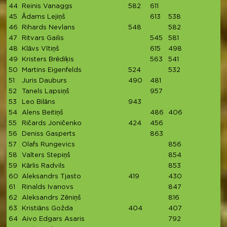
44
Reinis Vanaggs
582
611
45
Ādams Lejiņš
613
538
46
Rihards Nevlans
548
582
47
Ritvars Gailis
545
581
48
Klāvs Vītiņš
615
498
49
Kristers Brēdiķis
563
541
50
Martins Eigenfelds
524
532
51
Juris Dauburs
490
481
52
Tanels Lapsiņš
957
53
Leo Bilāns
943
54
Alens Beitiņš
486
406
55
Ričards Joničenko
424
456
56
Deniss Gasperts
863
57
Olafs Rungevics
856
58
Valters Stepiņš
854
59
Kārlis Radvils
853
60
Aleksandrs Tjasto
419
430
61
Rinalds Ivanovs
847
62
Aleksandrs Zēniņš
816
63
Kristiāns Gožda
404
407
64
Aivo Edgars Asaris
792