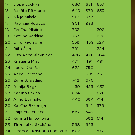
14
Liepa Ludrika
630
651
657
1
15
Asnāte Pēlmane
649
578
653
1
16
Nikija Mikāle
909
937
1
17
Patrīcija Rubeze
801
833
1
18
Evelīna Misāne
793
792
1
19
Katrīna Kārkliņa
757
819
1
20
Elīna Redisone
558
489
527
1
21
Rūta Šķirus
781
724
1
22
Elza Anna Kļavniece
438
471
584
1
23
Kristjāna Misa
471
491
491
1
24
Laura Kranāte
672
750
1
25
Ance Hermane
699
717
1
26
Zane Strazdiņa
742
670
1
27
Annija Raga
439
455
437
1
28
Karlīna Utkina
634
671
1
29
Arina Ļitvinska
440
384
414
1
30
Katrīna Baroniņa
641
579
1
31
Enija Muceniece
667
543
1
32
Karīna Haritonova
582
614
1
33
Tīna Luīze Saukāne
568
623
1
34
Eleonora Kristiana Labsvīra
602
577
1