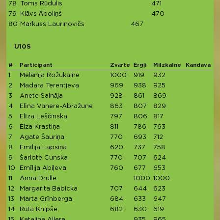
78
Toms Rūdulis
471
4
79
Klāvs Āboliņš
470
4
80
Markuss Laurinovičs
467
4
U10S
#
Participant
Zvārte
Ērgļi
Milzkalne
Kandava
T
1
Melānija Rožukalne
1000
919
932
2
2
Madara Terentjeva
969
938
925
2
3
Anete Salnāja
928
861
869
2
4
Elīna Vahere-Abražune
863
807
829
2
5
Elīza Leščinska
797
806
817
6
Elza Krastiņa
811
786
763
2
7
Agate Šauriņa
770
693
712
2
8
Emīlija Lapsiņa
620
737
758
2
9
Šarlote Cunska
770
707
624
2
10
Emīlija Abiļeva
760
677
653
11
Anna Drulle
1000
1000
12
Margarita Babicka
707
644
623
1
13
Marta Grīnberga
684
633
647
1
14
Rūta Knipše
682
630
619
1
15
Katalina Allere
935
965
1