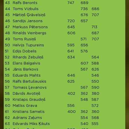
43
Ralfs Beronts
747
689
1
44
Toms Vizbulis
736
686
1
45
Mārtiņš Ģrāvelsiņš
676
707
1
46
Sandijs Jansons
720
657
1
47
Markuss Pētersons
645
713
1
48
Rinalds Veinbergs
606
687
1
49
Toms Rusiņš
571
707
1
50
Helvijs Tupureins
595
656
1
51
Edijs Dobelis
641
576
1
52
Rihards Zebuliņš
634
564
1
53
Elans Balgalvis
607
588
1
54
Jānis Barkovs
567
626
1
55
Eduards Mahts
646
546
1
56
Ralfs Bartušauskis
625
550
1
57
Tomass Ļevanovs
567
590
1
58
Dāvids Avotiņš
402
362
380
1
59
Kristaps Graudiņš
548
587
1
60
Matīss Grava
556
572
1
61
Kristians Sametis
400
362
360
1
62
Adrians Zaļums
554
568
1
63
Edvards Miks Ķikuts
540
555
1