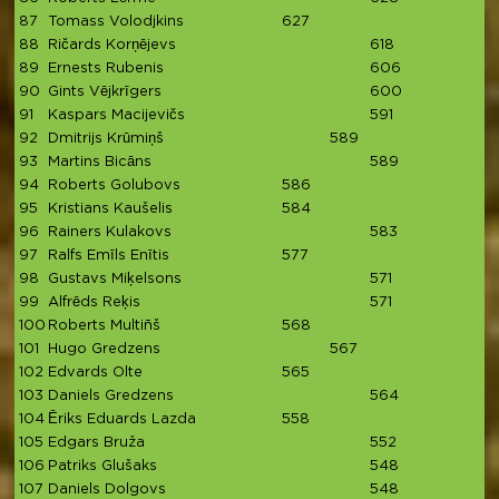
87
Tomass Volodjkins
627
88
Ričards Korņējevs
618
89
Ernests Rubenis
606
90
Gints Vējkrīgers
600
91
Kaspars Macijevičs
591
92
Dmitrijs Krūmiņš
589
93
Martins Bicāns
589
94
Roberts Golubovs
586
95
Kristians Kaušelis
584
96
Rainers Kulakovs
583
97
Ralfs Emīls Enītis
577
98
Gustavs Miķelsons
571
99
Alfrēds Reķis
571
100
Roberts Multiñš
568
101
Hugo Gredzens
567
102
Edvards Olte
565
103
Daniels Gredzens
564
104
Ēriks Eduards Lazda
558
105
Edgars Bruža
552
106
Patriks Glušaks
548
107
Daniels Dolgovs
548