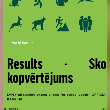
Kopvērtējums
Results - Skol
kopvērtējums
LVM trail running championship for school youth - OFFICIAL
RANKING
#
School
Partic