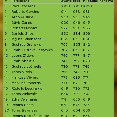
#
Participant
Zvārte
Ērgļi
Milzkalne
Kandava
T
1
Ralfs Dzosens
1000
1000
1000
2
Roberts Cercins
914
938
981
2
3
Arno Pušņins
930
935
946
2
4
Dāvis Zariņš
909
949
945
2
5
Roberts Noviks
927
910
965
6
Daniels Gribs
860
884
899
2
7
Inguss Jēkabsons
886
831
861
2
8
Gustavs Gronskis
795
803
842
9
Emīls Gustavs Jazņevičs
787
835
816
2
10
Leons Zīders
746
777
847
2
11
Emīls Ābelītis
747
752
820
2
12
Gustavs Ločmelis
730
773
749
2
13
Toms Vītols
756
742
728
2
14
Markuss Vēvers
779
685
717
2
15
Markuss Pabērzis
710
671
781
2
16
Rūdolfs Leščinskis
649
730
772
2
17
Toms Zinkevičs
654
729
714
2
18
Edijs Veismanis
718
656
649
2
19
Renārs Bents
578
675
737
1
20
Toms Balanass
645
664
666
1
21
Renārs Kociņš-Lielupe
610
621
654
1