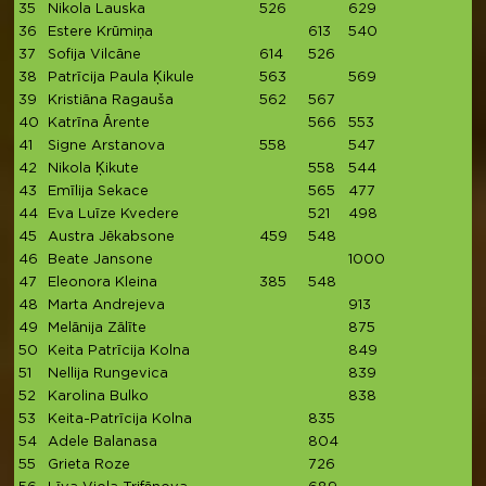
35
Nikola Lauska
526
629
1
36
Estere Krūmiņa
613
540
1
37
Sofija Vilcāne
614
526
1
38
Patrīcija Paula Ķikule
563
569
1
39
Kristiāna Ragauša
562
567
1
40
Katrīna Ārente
566
553
1
41
Signe Arstanova
558
547
1
42
Nikola Ķikute
558
544
1
43
Emīlija Sekace
565
477
1
44
Eva Luīze Kvedere
521
498
1
45
Austra Jēkabsone
459
548
1
46
Beate Jansone
1000
1
47
Eleonora Kleina
385
548
9
48
Marta Andrejeva
913
9
49
Melānija Zālīte
875
8
50
Keita Patrīcija Kolna
849
8
51
Nellija Rungevica
839
8
52
Karolina Bulko
838
8
53
Keita-Patrīcija Kolna
835
8
54
Adele Balanasa
804
55
Grieta Roze
726
7