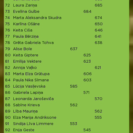
72
Laura Zariņa
685
6
73
Evelīna Gulbe
684
6
74
Marta Aleksandra Skudra
674
6
75
Karlīna Ošāne
650
6
76
Keita Ciša
646
6
77
Paula Bērziņa
641
6
78
Grēta Gabriela Tohva
638
6
79
Alise Bole
637
6
80
Keita Giptere
625
6
81
Emīlija Vektere
623
6
82
Annija Vaļko
621
6
83
Marta Elza Grūtupa
606
84
Paula Nika Sīmane
603
6
85
Lūcija Vasiļevska
585
5
86
Gabriela Lapiņa
571
5
87
Leonarda Jaroševiča
570
5
88
Sabīne Krieva
562
5
89
Lība Mauriņa
562
5
90
Elza Marija Andriksone
555
5
91
Sindija Līva Limmere
553
5
92
Enija Geste
545
5