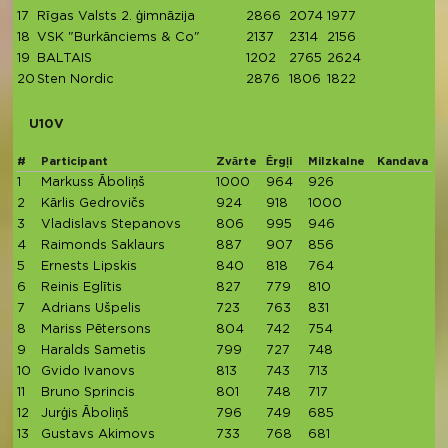
17
Rīgas Valsts 2. ģimnāzija
2866
2074
1977
6
18
VSK "Burkānciems & Co"
2137
2314
2156
6
19
BALTAIS
1202
2765
2624
6
20
Sten Nordic
2876
1806
1822
6
U10V
#
Participant
Zvārte
Ērgļi
Milzkalne
Kandava
T
1
Markuss Āboliņš
1000
964
926
2
Kārlis Gedrovičs
924
918
1000
2
3
Vladislavs Stepanovs
806
995
946
2
4
Raimonds Saklaurs
887
907
856
2
5
Ernests Lipskis
840
818
764
2
6
Reinis Eglītis
827
779
810
2
7
Adrians Ušpelis
723
763
831
2
8
Mariss Pētersons
804
742
754
9
Haralds Sametis
799
727
748
2
10
Gvido Ivanovs
813
743
713
2
11
Bruno Sprincis
801
748
717
2
12
Jurģis Āboliņš
796
749
685
2
13
Gustavs Akimovs
733
768
681
2