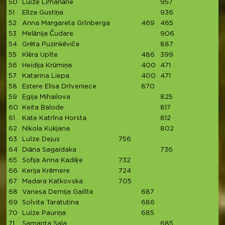
50
Luīze Limanāne
957
9
51
Elīza Gustiņa
936
9
52
Anna Margareta Grīnberga
469
465
9
53
Melānija Čudare
906
54
Grēta Puzinkēviča
887
8
55
Klēra Upīte
486
399
8
56
Heidija Krūmiņa
400
471
8
57
Katarina Liepa
400
471
8
58
Estere Elisa Drīveniece
870
8
59
Egija Mihailova
825
8
60
Keita Balode
817
8
61
Kate Katrīna Horsta
812
8
62
Nikola Kukjana
802
63
Luīze Dejus
756
7
64
Diāna Sagaidaka
736
7
65
Sofija Anna Kadiķe
732
7
66
Kerija Krēmere
724
7
67
Madara Katkovska
705
7
68
Vanesa Demija Gailīte
687
6
69
Solvita Taratutina
686
6
70
Luīze Pauriņa
685
6
71
Samanta Sala
685
6