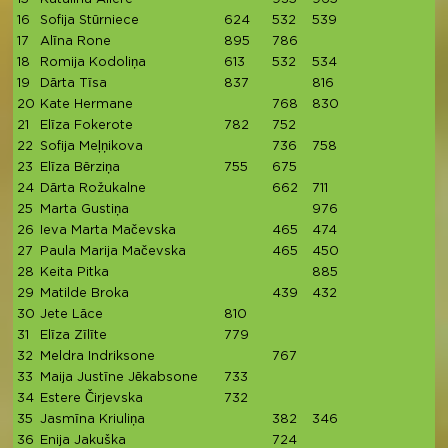
16
Sofija Stūrniece
624
532
539
1
17
Alīna Rone
895
786
1
18
Romija Kodoliņa
613
532
534
1
19
Dārta Tīsa
837
816
1
20
Kate Hermane
768
830
1
21
Elīza Fokerote
782
752
1
22
Sofija Meļņikova
736
758
1
23
Elīza Bērziņa
755
675
1
24
Dārta Rožukalne
662
711
1
25
Marta Gustiņa
976
9
26
Ieva Marta Mačevska
465
474
9
27
Paula Marija Mačevska
465
450
9
28
Keita Pitka
885
8
29
Matilde Broka
439
432
8
30
Jete Lāce
810
8
31
Elīza Zīlīte
779
7
32
Meldra Indriksone
767
7
33
Maija Justīne Jēkabsone
733
7
34
Estere Čirjevska
732
7
35
Jasmīna Kriuliņa
382
346
7
36
Enija Jakuška
724
7