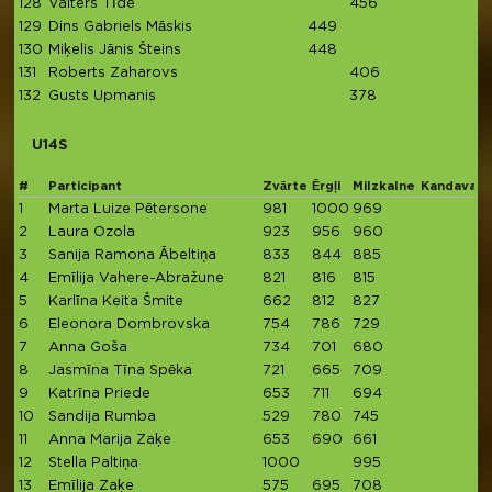
128
Valters Tīde
456
4
129
Dins Gabriels Māskis
449
4
130
Miķelis Jānis Šteins
448
4
131
Roberts Zaharovs
406
132
Gusts Upmanis
378
3
U14S
#
Participant
Zvārte
Ērgļi
Milzkalne
Kandava
T
1
Marta Luize Pētersone
981
1000
969
2
2
Laura Ozola
923
956
960
2
3
Sanija Ramona Ābeltiņa
833
844
885
2
4
Emīlija Vahere-Abražune
821
816
815
2
5
Karlīna Keita Šmite
662
812
827
2
6
Eleonora Dombrovska
754
786
729
2
7
Anna Goša
734
701
680
2
8
Jasmīna Tīna Spēka
721
665
709
2
9
Katrīna Priede
653
711
694
2
10
Sandija Rumba
529
780
745
2
11
Anna Marija Zaķe
653
690
661
12
Stella Paltiņa
1000
995
1
13
Emīlija Zaķe
575
695
708
1