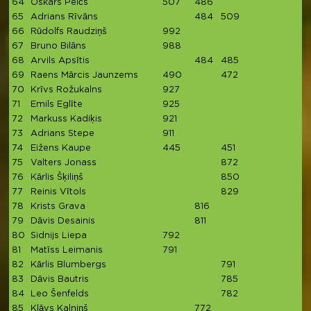
64
Oskars Peičs
507
486
9
65
Adrians Rīvāns
484
509
9
66
Rūdolfs Raudziņš
992
9
67
Bruno Bilāns
988
9
68
Arvils Apsītis
484
485
9
69
Raens Mārcis Jaunzems
490
472
9
70
Krīvs Rožukalns
927
9
71
Emils Eglīte
925
9
72
Markuss Kadiķis
921
9
73
Adrians Stepe
911
9
74
Eižens Kaupe
445
451
8
75
Valters Jonass
872
8
76
Kārlis Šķiliņš
850
8
77
Reinis Vītols
829
8
78
Krists Grava
816
8
79
Dāvis Desainis
811
8
80
Sidnijs Liepa
792
7
81
Matīss Leimanis
791
7
82
Kārlis Blumbergs
791
7
83
Dāvis Bautris
785
7
84
Leo Šenfelds
782
7
85
Klāvs Kalniņš
772
7