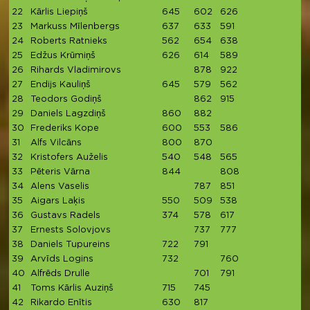
22
Kārlis Liepiņš
645
602
626
1
23
Markuss Mīlenbergs
637
633
591
1
24
Roberts Ratnieks
562
654
638
1
25
Edžus Krūmiņš
626
614
589
1
26
Rihards Vladimirovs
878
922
1
27
Endijs Kauliņš
645
579
562
1
28
Teodors Godiņš
862
915
1
29
Daniels Lagzdiņš
860
882
1
30
Frederiks Kope
600
553
586
1
31
Alfs Vilcāns
800
870
1
32
Kristofers Auželis
540
548
565
1
33
Pēteris Vārna
844
808
1
34
Alens Vaselis
787
851
1
35
Aigars Laķis
550
509
538
1
36
Gustavs Radels
374
578
617
1
37
Ernests Solovjovs
737
777
1
38
Daniels Tupureins
722
791
1
39
Arvīds Logins
732
760
1
40
Alfrēds Drulle
701
791
1
41
Toms Kārlis Auziņš
715
745
1
42
Rikardo Enītis
630
817
1