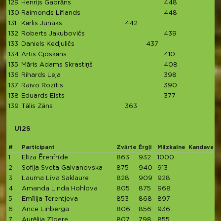
129
Henrijs Gabrāns
448
130
Raimonds Liflands
448
131
Kārlis Junaks
442
132
Roberts Jakubovičs
439
133
Daniels Kedjuličs
437
134
Artis Cjoskāns
410
135
Māris Adams Skrastiņš
408
136
Rihards Leja
398
137
Raivo Rozītis
390
138
Eduards Elsts
377
139
Tālis Zāns
363
U12S
#
Participant
Zvārte
Ērgļi
Milzkalne
Kandava
T
1
Elīza Ērenfrīde
863
932
1000
2
2
Sofija Sveta Galvanovska
875
940
913
2
3
Lauma Līva Saklaure
828
909
928
2
4
Amanda Linda Hohlova
805
875
968
2
5
Emīlija Terentjeva
853
868
897
2
6
Ance Linberga
806
856
936
2
7
Aurēlija Zīdere
807
798
855