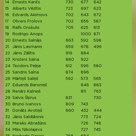
14
Ernests Kančs
730
677
642
15
Alberts Vēzītis
723
697
623
2
16
Edvards Akimovs
702
643
672
2
17
Olivers Frolovs
702
656
587
1
18
Ralfs Onskulis
705
625
613
1
19
Rodrigo Anops
1000
871
1
20
Ernests Salnājs
663
592
598
1
21
Jānis Lasmanis
659
678
496
1
22
Jānis Zālītis
919
884
1
23
Kristers Salna
880
922
1
24
Teodors Peļņa
612
596
580
1
25
Sandris Salna
874
896
1
26
Mārtiņš Saliņš
592
573
565
1
27
Eduards Baroniņš
846
883
1
28
Renārs Kalniņš
811
763
1
29
Salvis Šķirus
831
730
1
30
Bruno Ivanovs
809
743
1
31
Donāts Avotiņš
660
432
444
1
32
Jānis Saldūksnis
773
724
1
33
Mareks Abražūns
726
748
1
34
Miks Nikolajevs
727
745
1