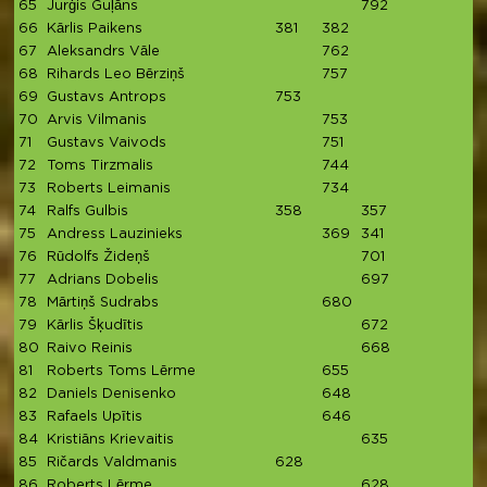
65
Jurģis Guļāns
792
66
Kārlis Paikens
381
382
67
Aleksandrs Vāle
762
68
Rihards Leo Bērziņš
757
69
Gustavs Antrops
753
70
Arvis Vilmanis
753
71
Gustavs Vaivods
751
72
Toms Tirzmalis
744
73
Roberts Leimanis
734
74
Ralfs Gulbis
358
357
75
Andress Lauzinieks
369
341
76
Rūdolfs Žideņš
701
77
Adrians Dobelis
697
78
Mārtiņš Sudrabs
680
79
Kārlis Šķudītis
672
80
Raivo Reinis
668
81
Roberts Toms Lērme
655
82
Daniels Denisenko
648
83
Rafaels Upītis
646
84
Kristiāns Krievaitis
635
85
Ričards Valdmanis
628
86
Roberts Lērme
628