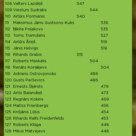
108
Valters Lazdiņš
547
109
Viesturs Sudrabs
544
110
Artūrs Pormanis
540
111
Maksimus Jānis Gustsons-Kuks
536
112
Ņikita Poļakovs
535
113
Toms Tramdahs
527
114
Artūrs Āriņš
519
115
Jānis Helvigs
519
116
Rihards Grabis
515
117
Roberts Maskalis
504
118
Renārs Korņējevs
504
119
Adrians Ostrovjonoks
486
120
Gusts Perševics
486
121
Ernests Šķērsts
479
122
Artis Balandiņš
473
123
Regnārs Kokins
469
124
Matīss Frienbergs
456
125
Krišjānis Lūsis
454
126
Rihards Ralfs Freidenfelds
453
127
Roberts Klūga
448
128
Mikus Matvejevs
448