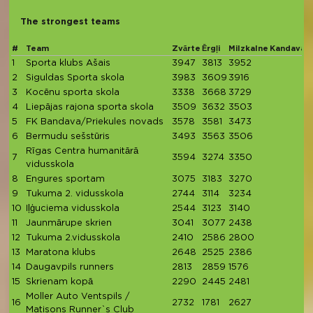
The strongest teams
#
Team
Zvārte
Ērgļi
Milzkalne
Kandava
T
1
Sporta klubs Ašais
3947
3813
3952
1
2
Siguldas Sporta skola
3983
3609
3916
1
3
Kocēnu sporta skola
3338
3668
3729
1
4
Liepājas rajona sporta skola
3509
3632
3503
1
5
FK Bandava/Priekules novads
3578
3581
3473
1
6
Bermudu sešstūris
3493
3563
3506
1
Rīgas Centra humanitārā
7
3594
3274
3350
1
vidusskola
8
Engures sportam
3075
3183
3270
9
9
Tukuma 2. vidusskola
2744
3114
3234
10
Iļģuciema vidusskola
2544
3123
3140
8
11
Jaunmārupe skrien
3041
3077
2438
8
12
Tukuma 2.vidusskola
2410
2586
2800
7
13
Maratona klubs
2648
2525
2386
7
14
Daugavpils runners
2813
2859
1576
7
15
Skrienam kopā
2290
2445
2481
7
Moller Auto Ventspils /
16
2732
1781
2627
7
Matisons Runner`s Club