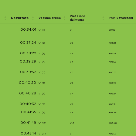
Vieta pēc
Rezultāts
Vecuma grupa
Pret uzvarētāju
dzimuma
00:34:01
V1 (1)
V1
00:00
00:37:24
V1 (2)
V2
+03:23
00:38:22
V1 (3)
V3
+04:21
00:39:29
V1 (4)
V4
+05:28
00:39:52
V1 (5)
V5
+05:51
00:40:20
V1 (6)
V6
+06:19
00:40:28
V1 (7)
V7
+06:27
00:40:32
V1 (8)
V8
+06:31
00:41:35
V1 (9)
V9
+07:34
00:41:49
V1 (10)
V10
+07:48
00:43:14
V1 (11)
V11
+09:13