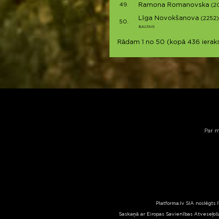
49.
Ramona Romanovska
(2
Līga Novokšanova
(2252)
50.
BALTAIS
Rādam 1 no 50 (kopā 436 ieraks
Par 
Platforma.lv SIA noslēgts 
Saskaņā ar Eiropas Savienības Atveseļoša