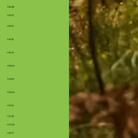
+08:38
+18:35
+09:21
+18:39
+18:42
+09:43
+19:00
+09:49
+19:33
+19:59
+10:55
+20:17