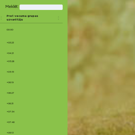
Meklēt:
Pret vecuma grupas
uzvarētāju
00:00
+03:23
+04:21
+05:28
+05:51
+06:19
+06:27
+06:31
+07:34
+07:48
+09:13