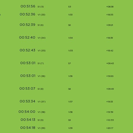
00:51:56
S1 (5)
S5
+08:38
00:52:36
)
V1 (33)
V33
+18:35
00:52:39
S1 (6)
S6
+09:21
00:52:40
V1 (34)
V34
+18:39
00:52:43
V1 (35)
V35
+18:42
00:53:01
S1 (7)
S7
+09:43
00:53:01
V1 (36)
V36
+19:00
00:53:07
S1 (8)
S8
+09:49
00:53:34
V1 (37)
V37
+19:33
00:54:00
V1 (38)
V38
+19:59
00:54:13
S1 (9)
S9
+10:55
00:54:18
V1 (39)
V39
+20:17