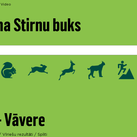
Video
na Stirnu buks
- Vāvere
/
Vīriešu rezultāti
/
Spliti