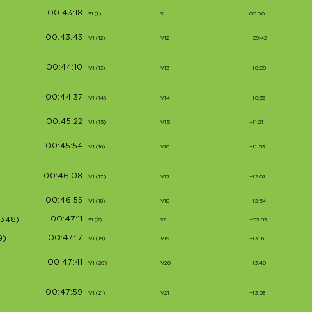
00:43:18
S1 (1)
S1
00:00
00:43:43
V1 (12)
V12
+09:42
00:44:10
V1 (13)
V13
+10:09
00:44:37
V1 (14)
V14
+10:36
00:45:22
V1 (15)
V15
+11:21
00:45:54
V1 (16)
V16
+11:53
00:46:08
V1 (17)
V17
+12:07
00:46:55
V1 (18)
V18
+12:54
00:47:11
2348)
S1 (2)
S2
+03:53
00:47:17
9)
V1 (19)
V19
+13:16
00:47:41
V1 (20)
V20
+13:40
00:47:59
V1 (21)
V21
+13:58