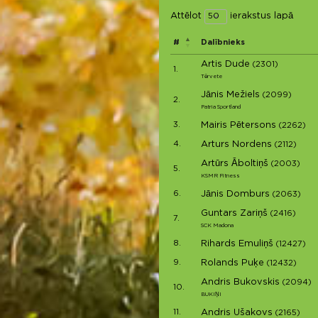
Attēlot
ierakstus lapā
#
Dalībnieks
Artis Dude
(2301)
1.
Tērvete
Jānis Mežiels
(2099)
2.
Patria Sportland
3.
Mairis Pētersons
(2262)
4.
Arturs Nordens
(2112)
Artūrs Āboltiņš
(2003)
5.
KSMR Fitness
6.
Jānis Domburs
(2063)
Guntars Zariņš
(2416)
7.
SCK Madona
8.
Rihards Emuliņš
(12427)
9.
Rolands Puķe
(12432)
Andris Bukovskis
(2094)
10.
BUKIŅI
11.
Andris Ušakovs
(2165)