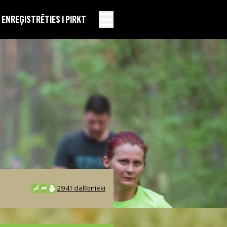
EN
REĢISTRĒTIES I PIRKT
2941 dalībnieki