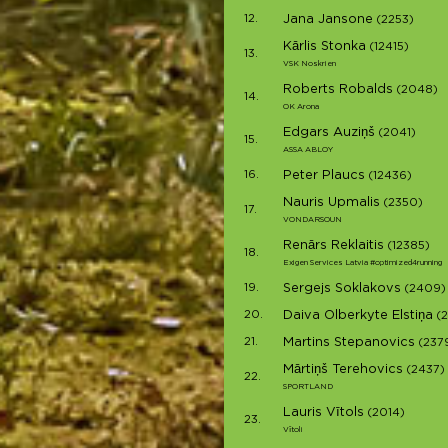
12.
Jana Jansone
(2253)
Kārlis Stonka
(12415)
13.
VSK Noskrien
Roberts Robalds
(2048)
14.
OK Arona
Edgars Auziņš
(2041)
15.
ASSA ABLOY
16.
Peter Plaucs
(12436)
Nauris Upmalis
(2350)
17.
VONDARSOUN
Renārs Reklaitis
(12385)
18.
Exigen Services Latvia #optimized4running
19.
Sergejs Soklakovs
(2409)
20.
Daiva Olberkyte Elstiņa
(
21.
Martins Stepanovics
(237
Mārtiņš Terehovics
(2437)
22.
SPORTLAND
Lauris Vītols
(2014)
23.
Vītoli