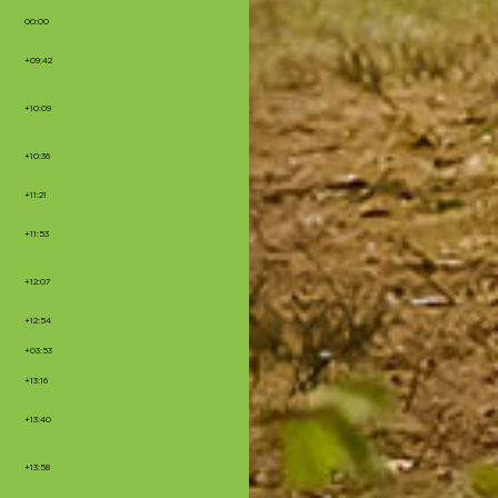
00:00
+09:42
+10:09
+10:36
+11:21
+11:53
+12:07
+12:54
+03:53
+13:16
+13:40
+13:58