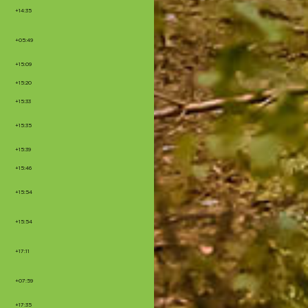
+14:35
+05:49
+15:09
+15:20
+15:33
+15:35
+15:39
+15:46
+15:54
+15:54
+17:11
+07:59
+17:35