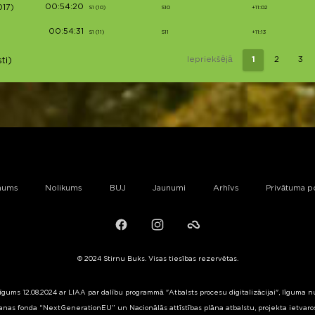
00:54:20
017)
S1 (10)
S10
+11:02
00:54:31
S1 (11)
S11
+11:13
Iepriekšējā
1
2
3
ti)
mums
Nolikums
BUJ
Jaunumi
Arhīvs
Privātuma po
Facebook
Instagram
Failiem.lv
© 2024 Stirnu Buks. Visas tiesības rezervētas.
līgums 12.08.2024 ar LIAA par dalību programmā "Atbalsts procesu digitalizācijai", līguma 
nas fonda “NextGenerationEU” un Nacionālās attīstības plāna atbalstu, projekta ietvaros 