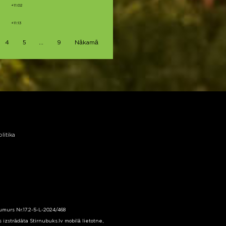
+11:02
+11:13
…
4
5
9
Nākamā
litika
numurs Nr.17.2-5-L-2024/468
izstrādāta Stirnubuks.lv mobilā lietotne,