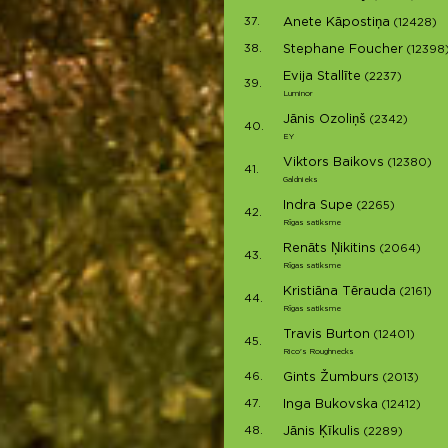
37.
Anete Kāpostiņa
(12428)
38.
Stephane Foucher
(12398
Evija Stallīte
(2237)
39.
Luminor
Jānis Ozoliņš
(2342)
40.
EY
Viktors Baikovs
(12380)
41.
Galdnieks
Indra Supe
(2265)
42.
Rīgas satiksme
Renāts Ņikitins
(2064)
43.
Rīgas satiksme
Kristiāna Tērauda
(2161)
44.
Rīgas satiksme
Travis Burton
(12401)
45.
Rico's Roughnecks
46.
Gints Žumburs
(2013)
47.
Inga Bukovska
(12412)
48.
Jānis Ķīkulis
(2289)