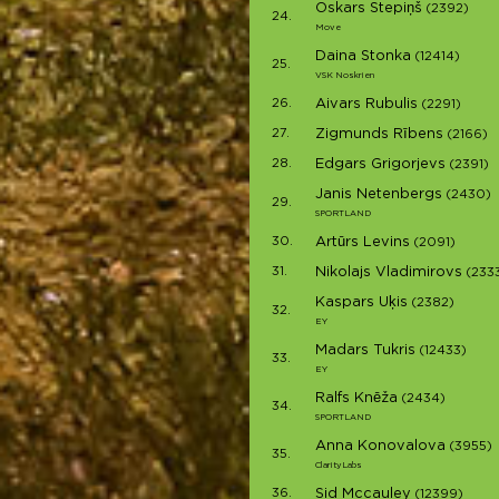
Oskars Stepiņš
(2392)
24.
Move
Daina Stonka
(12414)
25.
VSK Noskrien
26.
Aivars Rubulis
(2291)
27.
Zigmunds Rībens
(2166)
28.
Edgars Grigorjevs
(2391)
Janis Netenbergs
(2430)
29.
SPORTLAND
30.
Artūrs Levins
(2091)
31.
Nikolajs Vladimirovs
(233
Kaspars Uķis
(2382)
32.
EY
Madars Tukris
(12433)
33.
EY
Ralfs Knēža
(2434)
34.
SPORTLAND
Anna Konovalova
(3955)
35.
ClarityLabs
36.
Sid Mccauley
(12399)