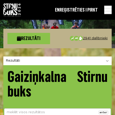
EN
REĢISTRĒTIES I PIRKT
REZULTĀTI
2941 dalībnieki
Izvēlies sadaļu
Gaiziņkalna Stirnu
buks
enter