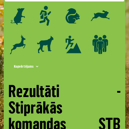
Kopvērtējums
Rezultāti -
Stiprākās
komandas STB