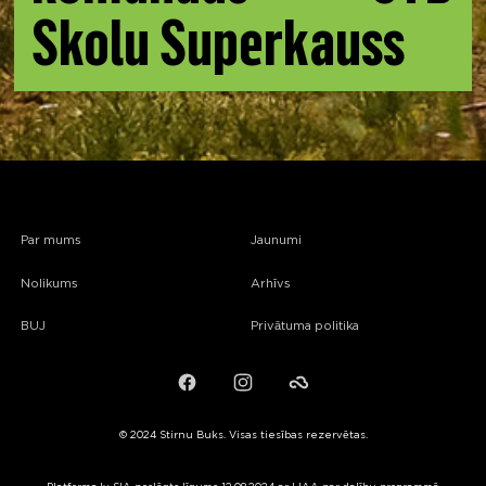
Skolu Superkauss
Par mums
Jaunumi
Nolikums
Arhīvs
BUJ
Privātuma politika
Facebook
Instagram
Failiem.lv
© 2024 Stirnu Buks. Visas tiesības rezervētas.