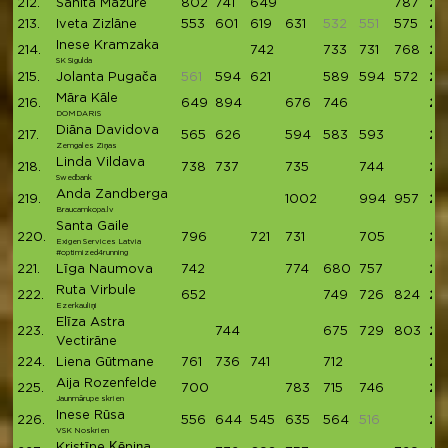
212.
Sanita Mazure
802
741
649
787
29
213.
Iveta Zizlāne
553
601
619
631
532
551
575
29
Inese Kramzaka
214.
742
733
731
768
29
SK Sigulda
215.
Jolanta Pugača
561
594
621
589
594
572
29
Māra Kāle
216.
649
894
676
746
29
DOMDARIS
Diāna Davidova
217.
565
626
594
583
593
29
Zemgales Ziņas
Linda Vildava
218.
738
737
735
744
29
Swedbank
Anda Zandberga
219.
1002
994
957
29
Braucamkopa.lv
Santa Gaile
220.
796
721
731
705
29
Exigen Services Latvia
#optimized4running
221.
Līga Naumova
742
774
680
757
29
Ruta Virbule
222.
652
749
726
824
29
Ezerkauliņi
Elīza Astra
223.
744
675
729
803
29
Vectirāne
224.
Liena Gūtmane
761
736
741
712
29
Aija Rozenfelde
225.
700
783
715
746
29
Jaunmārupe skrien
Inese Rūsa
226.
556
644
545
635
564
516
29
VSK Noskrien
Kristīne Ķēniņa