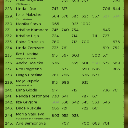
227.
732
698
757
729
29
VSK Noskrien
228.
Linda Lūse
747
817
706
644
29
Laila Malzubre
229.
564
578
583
623
557
527
534
29
Zubru trieciens
230.
Monika Sarva
965
923
1002
28
231.
Kristīne Kampare
745
740
754
643
28
232.
Kristīne Leja
724
714
711
727
28
233.
Baiba Druseika
780
712
700
676
28
234.
Linda Zemzare
733
761
619
752
28
Ilze Lukstiņa
235.
615
567
603
500
571
28
Segliņa Sporta Skola
236.
Andra Rosicka
536
555
601
530
572
589
28
237.
Rita Ragozina
672
650
636
885
28
238.
Daiga Brasliņa
761
766
636
677
28
Maija Pūpola
239.
915
986
935
28
Maratona Klubs
240.
Elīna Gloda
617
715
736
761
28
241.
Renda Forstmane
730
641
787
671
28
242.
Ilze Grigore
504
538
642
545
533
546
28
243.
Dace Ruskule
685
721
722
661
27
Marija Vasiļjeva
244.
893
955
938
27
VSK Noskrien / Mandarīnu klubs
245.
Aira Semjonova
707
700
663
701
27