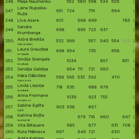
246.
Maija Naumenko
552
580
598
534
505
27
Laine Rupeika-
247.
651
724
719
664
27
Ruža
248.
Līva Asere
601
668
699
785
27
Sandra
249.
698
695
723
637
27
Krumberga
Astra Breikša
250.
532
569
557
540
554
529
27
Nūjo priekam
Laura Graudiņa
251.
698
654
735
658
27
SK Sigulda
Sindija Skangale
252.
1034
857
851
27
Swedbank
253.
Sendija Galdiņa
654
711
721
650
27
Ināra Dāboliņa
254.
566
565
535
592
470
27
Nūjovesels
Linda Liepiņa
255.
718
635
688
676
27
Swedbank
Anna Freimane
256.
1039
923
755
27
Auseklis IK
Sabīne Eglīte
257.
903
938
867
27
Eglīši
Katrīna Boļše
258.
679
716
660
647
27
Sportiņš 88
259.
Vita Biltauere
685
677
631
708
27
260.
Ruta Mālniece
697
649
721
630
26
Agita Kalniņa