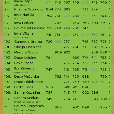
Inese Zepa
94.
671
745
767
779
662
749
740
37
Ašās kājas ZID
95.
Kristīne Gromova
804
775
692
733
739
37
Inga Nartiša
96.
754
731
728
766
722
731
744
37
MAILIGEN
97.
Ieva Leikarte
787
750
768
704
716
37
98.
Lauma Vilumsone
722
748
746
766
743
585
37
Inga Vīksna
99.
715
751
707
757
692
738
752
37
Kocēnu novads
100.
Gundega Groma
720
685
757
746
767
723
37
101.
Sindija Biseniece
713
781
718
687
788
36
102.
Madara Grava
909
922
959
889
36
103.
Dace Keirāne
784
690
710
741
753
36
104.
Leva Rassa
733
754
722
733
734
36
Ilze Zēberga
105.
747
716
765
715
624
728
36
Maratona klubs
106.
Dace Mačuļska
762
714
756
688
750
36
107.
Dace Hildebrante
721
739
730
747
719
36
108.
Lolita Linde
966
888
905
891
36
109.
Žanna Kuzmina
787
743
771
662
686
36
Sandra Šimkus
110.
749
754
741
693
709
36
Stradiņi - skrienam veseli!
Lauma Čerņevska
111.
808
950
899
985
36
VSK Noskrien Vāveres