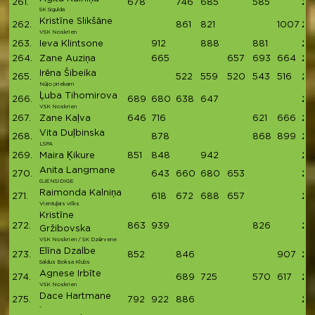
261.
678
746
685
585
26
SK Sigulda
Kristīne Slikšāne
262.
861
821
1007
26
VSK Noskrien
263.
Ieva Klintsone
912
888
881
26
264.
Zane Auziņa
665
657
693
664
26
Irēna Šibeika
265.
522
559
520
543
516
26
Nūjo priekam
Ļuba Tihomirova
266.
689
680
638
647
26
VSK Noskrien
267.
Zane Kaļva
646
716
621
666
26
Vita Duļbinska
268.
878
868
899
26
LSPA
269.
Maira Ķikure
851
848
942
26
Anita Langmane
270.
643
660
680
653
26
GJENSIDIGE
Raimonda Kalniņa
271.
618
672
688
657
26
Vientuļais vilks
Kristīne
272.
863
939
826
26
Gržibovska
VSK Noskrien / SK Dzērvene
Elīna Dzalbe
273.
852
846
907
26
Saldus Boksa Klubs
Agnese Irbīte
274.
689
725
570
617
26
VSK Noskrien
Dace Hartmane
275.
792
922
886
26
-