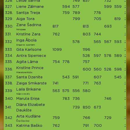
326.
Lelde Sarma
749
857
732
23
327.
Liene Zālmane
594
577
599
559
23
328.
Santija Treija
759
789
778
23
329.
Aiga Tora
799
705
819
23
Zane Šadrina
330.
817
813
693
23
Ninzjaaa
331.
Kristīne Zara
762
803
744
23
Inga Ābola
332.
578
565
567
593
23
Engures sportam
333.
Gita Karlsone
1099
1196
22
334.
Antra Sipeniece
528
597
578
589
22
335.
Agita Lāma
754
778
757
22
Kristīne Prince
336.
600
560
528
598
22
Maratona klubs
337.
Santa Dzenīte
543
591
607
545
22
338.
Zaiga Smikarste
741
771
763
22
Laila Brikaine
339.
563
575
556
580
22
Nūjo vesels
340.
Maruta Eriņa
783
736
746
22
Diāna Elizabete
341.
739
850
673
22
Daukšte
Arta Kudlāne
342.
759
766
729
22
Čop čop čop
343.
Katrina Baško
762
791
700
22