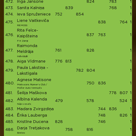
472.
Inga Jansone
824
783
16
473.
Sanita Kalniņa
839
768
16
474.
Ieva Spruženiece
752
854
16
Liene Vaitkeviča
475.
838
764
16
REMOSS
Rita Felce-
476.
837
763
16
Kaipšteina
F-K Zariņi
Raimonda
477.
761
828
15
Meldrāja
Individuāli
478.
Aiga Vīdmane
776
813
15
Paula Lakstiņa -
479.
782
804
15
Lakstīgala
Agnese Matisone
480.
750
836
15
Matissons Runner's Club /
Moller Auto Ventspils
481.
Šeilija Maškova
778
807
15
Albīna Kalenda
482.
479
578
524
15
Nūjo vesels
483.
Madara Zvirgzdiņa
744
836
15
484.
Ērika Lauberga
748
826
15
485.
Kristīne Ducena
828
746
15
Darja Tretjakova
486.
758
816
15
Binitex