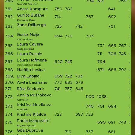
360.
794
613
769
21
CrossFit Rīdzene 1
361.
Anete Kampare
750
782
641
21
Gunita Butāne
362.
714
767
692
21
Zemgales Ziņas
Zane Dālberga
363.
725
742
701
21
-
Gunta Neija
364.
694
770
703
21
VSK Noskrien
Laura Čavare
365.
732
665
767
21
Patria Sportland
366.
Laura Rusule
711
706
745
21
Laura Hofmane
367.
620
743
794
21
VSK Noskrien Blonde
368.
Natālija Lesiņa
671
686
792
21
369.
Līva Lapiņa
689
722
733
21
370.
Aivita Lasmane
772
692
679
21
371.
Rūta Šneidere
741
757
645
21
Annija Pušņakova
372.
1100
1038
21
Active AP
Kristīna Novikova
373.
740
701
694
21
Swedbank
374.
Kristīne Ķibilde
723
687
723
21
Paula Ivanovaite
375.
690
691
748
21
Engures sportam
Gita Dubrova
376.
710
737
681
21