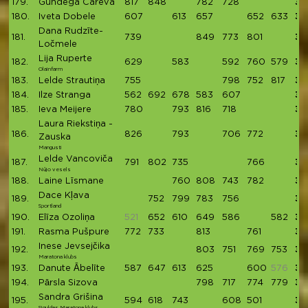
179.
Gundega Careva
817
848
782
728
31
180.
Iveta Dobele
607
613
657
652
633
31
Dana Rudzīte-
181.
739
849
773
801
31
Ločmele
Lija Ruperte
182.
629
583
592
760
579
31
Olainfarm
183.
Lelde Strautiņa
755
798
752
817
31
184.
Ilze Stranga
562
692
678
583
607
31
185.
Ieva Meijere
780
793
816
718
31
Laura Riekstiņa -
186.
826
793
706
772
30
Zauska
Mangusti
Lelde Vancoviča
187.
791
802
735
766
30
Nūjo vesels
188.
Laine Līsmane
760
808
743
782
30
Dace Kļava
189.
752
799
783
756
30
Sportland
190.
Elīza Ozoliņa
521
652
610
649
586
582
30
191.
Rasma Pušpure
772
733
813
761
30
Inese Jevsejčika
192.
803
751
769
753
30
Maratona klubs
193.
Danute Ābelīte
587
647
613
625
600
576
30
194.
Pārsla Sizova
798
717
774
779
30
Sandra Grišina
195.
594
618
743
608
501
30
Siguldas Maratona klubs