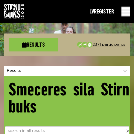
LV
REGISTER
RESULTS
2371 participants
Choose a section
Smeceres sila Stirn
buks
ent