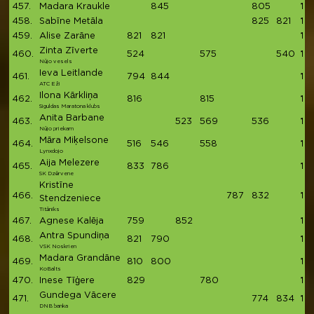
457.
Madara Kraukle
845
805
16
458.
Sabīne Metāla
825
821
16
459.
Alise Zarāne
821
821
16
Zinta Zīverte
460.
524
575
540
16
Nūjo vesels
Ieva Leitlande
461.
794
844
16
ATC Eži
Ilona Kārkliņa
462.
816
815
16
Siguldas Maratona klubs
Anita Barbane
463.
523
569
536
16
Nūjo priekam
Māra Miķelsone
464.
516
546
558
16
Lynxdojo
Aija Melezere
465.
833
786
16
SK Dzērvene
Kristīne
466.
787
832
16
Stendzeniece
Titāniks
467.
Agnese Kalēja
759
852
161
Antra Spundiņa
468.
821
790
161
VSK Noskrien
Madara Grandāne
469.
810
800
16
KoBalts
470.
Inese Tīģere
829
780
16
Gundega Vācere
471.
774
834
16
DNB banka