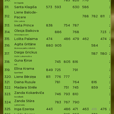
310.
783
826
776
23
SK Sigulda
311.
Santa Klagiša
573
593
630
586
23
Liene Balode-
312.
788
782
811
23
Pacere
Otis Latvia
313.
Iveta Prince
838
754
787
23
Olesja Baikova
314.
886
768
723
23
Kinestape.com
315.
Lolita Palaima
474
486
479
462
474
23
Agita Gritāne
316.
880
905
584
23
Biznesa parks ABAVA
Daiga Grickus
317.
1187
1180
23
DzSK Lokomotīve
Guna Ķirse
318.
745
805
816
23
ind.
Elīna Krama
319.
849
725
791
23
Sportland
320.
Liene Bērziņa
811
776
777
23
321.
Daina Rusule
781
764
816
23
322.
Madara Strēle
751
745
859
23
Zanda Kokarēviča
323.
746
793
810
23
Swedbank
Zanda Stūra
324.
783
767
790
23
Latnorwaly
325.
Inga Ezeriņa
443
486
471
463
416
476
23