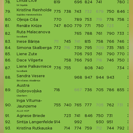
Linda Līce
78.
819
696
824
741
780
38
SK Sigulda
Kristīne Reinholde
79.
775
738
743
732
679
750
846
38
Siguldas maratona klubs
80.
Oļesja Ciša
770
789
753
719
778
758
38
81.
Renāte Krūze
747
800
779
771
750
723
38
Ruta Malacanova
82.
765
788
761
790
733
38
Swedbank
83.
Inese Bāriņa
711
745
741
815
758
766
746
38
84.
Simona Skalberga
772
716
739
795
709
735
785
38
85.
Liene Zute
706
793
761
790
770
38
86.
Dace Vilgerte
758
766
793
718
746
750
38
Liene Palkavniece
87.
776
755
808
740
734
38
Swedbank
Sandra Vesere
88.
968
947
944
943
38
Skriešanas Akadēmija
Austra
89.
718
667
736
705
786
855
38
Dobrovoļska
Olainfarm
Inga Vītuma-
90.
755
740
765
777
705
762
731
37
Jaunzeme
ALLE HOP
91.
Agnese Briede
723
741
846
750
731
37
92.
Sintija Langenfelde
914
992
930
951
37
93.
Kristīna Rutkauska
714
774
759
712
744
792
37