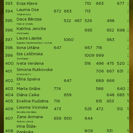
393.
Evija Kļave
710
663
677
20
Lauma Ose
394.
672
663
713
20
Vīngliemezis
Dace Bērziņa
395.
522
497
529
498
20
Nūjo ar smaidu
Katrīna Jencīte
396.
695
652
698
20
DNB banka
Laura Lapiņa
397.
1060
983
20
Siguldas maratona klubs/ Isostar
398.
Ilona Urtāne
647
667
716
20
Ilze Leščinska
399.
1009
999
20
Zoorbagan
400.
Iveta Verdena
516
496
475
520
20
Simona Rutkovska
401.
706
667
631
20
SimoonskiTV
Elīna Spalva
402.
647
689
666
20
ind.
403.
Marta Grūbe
774
586
640
2
404.
Diāna Ceika
659
648
685
19
405.
Evelīna Pudzēna
719
615
653
19
Liesma Vicinska
406.
473
525
472
512
19
Brocēnu cilpotājas
Zane Armane
407.
659
650
644
19
Ražots Latvijā
Irīna Štūla-
408.
809
1131
19
Pankoka