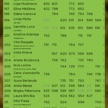
196.
Līga Muižniece
832
801
772
653
30
197.
Elīna Mitičkina
832
798
772
652
30
198.
Diāna Ivanova
764
765
754
768
30
Līvija Muša
199.
532
620
631
614
596
589
30
Jūrmala
Sarmīte Loce
200.
510
578
612
635
613
586
581
30
Lynxdojo
Kristīne Krūmiņa
201.
762
788
715
761
30
Miķeļa alus
Vita Razgale
202.
791
713
764
757
30
Exigen Services Latvia
#optimized4running
Iveta Krieva
203.
557
620
670
569
596
30
:)
204.
Anete Bruževica
756
762
733
760
30
Ieva Leone
205.
744
729
773
761
30
DNB Service centre Riga
Zane Visendorfa
206.
736
784
746
738
30
Sportland
207.
Guna Berlande
735
751
750
767
30
208.
Anita Bāriņa
578
627
612
599
584
513
581
30
209.
Brigita Pētersone
633
598
595
587
546
585
585
29
210.
Laura Brīvība
523
604
582
654
627
29
Dita Freija
211.
762
824
699
700
29
CrossFit Rīdzene 2