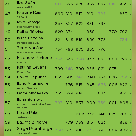
Ilze Goša
46.
813
823
828
862
822
818
865
42
Maratona klubs
Kristīne Rūja
47.
899
810
813
819
787
833
41
SK Sigulda
Ieva Sproģe
48.
857
827
822
831
797
41
Mēs nebūsim pirmie!
49.
Baiba Bērziņa
829
874
868
770
792
41
Iveta Lazdiņa
50.
824
849
816
866
772
734
41
Peintbola parks 2xL
Zane Ivanāne
51.
784
793
875
885
776
41
VSK Noskrien Blonde
Eleonora Pērkone
52.
784
842
780
843
821
803
792
41
KNAUF
Katrīna Levāne
53.
799
748
790
836
821
835
40
Engures Sportam
54.
Laura Cepurīte
835
805
742
840
753
836
752
40
Ilona Viļumsone
55.
776
815
845
676
806
822
40
AkmensDizains.lv
56.
Dace Mačevska
765
829
818
834
817
40
Ilona Bēmere
57.
793
810
837
809
759
801
806
40
Baldones sieviešu skriešanas
komanda
Lelde Pāķe
58.
808
832
748
875
786
40
Saulkrasti SRT
59.
Lauma Zilgalve
779
789
815
823
828
40
Sniga Promberga
60.
760
813
811
776
791
809
807
40
CrossFit Rīdzene 1