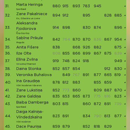
Marta Heringa
31.
880
915
893
783
945
44
Sportland
Zane Pakalniece
32.
894
912
895
828
885
44
Es, Džastins un Liene
Aleksandra
33.
914
898
830
874
896
44
Fjodorova
Čop čop čop
Sabīne Prikule
34.
842
764
870
870
836
867
954
44
Pingvīni
35.
Anita Fišere
838
868
926
882
875
43
36.
Ilze Olte
808
855
866
899
867
875
839
43
Elīna Zvilna
37.
919
748
824
918
949
43
Virsotne/Marmot
38.
Daina Stonka
852
857
854
912
830
43
39.
Veronika Buhalova
849
767
891
877
865
819
43
Ina Graudiņa
40.
878
812
883
855
859
42
VSK Noskrien Vāveres
41.
Zane Lukstiņa
852
773
860
809
887
870
42
42.
Zane Galdiņa
835
853
865
873
775
816
823
42
Baiba Damberga
43.
803
815
860
872
891
739
42
Sportland
Daiga Kalniņa-
44.
823
891
834
790
813
877
42
Vīndedzkalna
VSK noskrien
45.
Dace Pauriņa
859
879
852
818
829
42