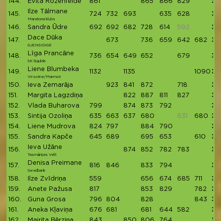
144.
Evita Rozenfelde
861
865
866
829
34
Ilze Tālmane
145.
724
732
693
635
628
34
Maratona klubs
146.
Sandra Ūdre
692
692
682
728
614
592
34
Dace Dūka
147.
673
736
659
642
682
33
GJENSIDIGE
Līga Prancāne
148.
736
654
649
652
679
33
SK Sigulda
Liene Blumbeka
149.
1132
1135
1090
33
Virsotne/Marmot
150.
Ieva Zemarāja
923
841
872
718
33
151.
Margita Lagzdiņa
822
887
811
827
33
152.
Vlada Buharova
799
874
873
792
33
153.
Sintija Ozoliņa
635
663
637
680
631
680
32
154.
Liene Mudrova
824
797
884
790
32
155.
Sandra Kapče
645
689
695
653
610
32
Ieva Užāne
156.
874
852
782
783
32
Tasmānijas Velli
Denisa Preimane
157.
816
846
833
794
32
Swedbank
158.
Ilze Zvīdriņa
559
656
674
685
711
32
159.
Anete Pažusa
817
853
829
782
32
160.
Guna Grosa
796
804
828
843
32
161.
Aneka Kļaviņa
676
681
681
644
582
32
162.
Mairita Bērziņa
843
850
806
764
32