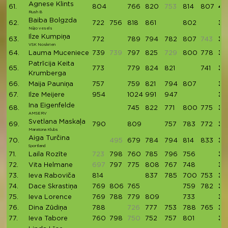
Agnese Klints
61.
804
766
820
753
814
807
40
Rush B
Baiba Bolgzda
62.
722
756
818
861
802
39
Nūjo vesels
Ilze Kumpiņa
63.
772
789
794
782
807
743
39
VSK Noskrien
64.
Lauma Muceniece
739
739
797
825
729
800
778
39
Patrīcija Keita
65.
773
779
824
821
741
39
Krumberga
66.
Maija Pauniņa
757
759
821
794
807
39
67.
Ilze Meijere
954
1024
991
947
39
Ina Eigenfelde
68.
745
822
771
800
775
39
AMSERV
Svetlana Maskaļa
69.
790
809
757
783
772
39
Maratona Klubs
Aiga Turčina
70.
495
679
784
794
814
833
39
Sportland
71.
Laila Rozīte
723
798
760
785
796
756
38
72.
Vita Helmane
697
797
775
808
767
748
38
73.
Ieva Raboviča
814
837
785
700
753
38
74.
Dace Skrastiņa
769
806
765
759
782
38
75.
Ieva Lorence
769
788
779
809
733
38
76.
Dina Zūdiņa
788
726
777
753
788
765
38
77.
Ieva Tabore
760
798
750
752
757
801
38