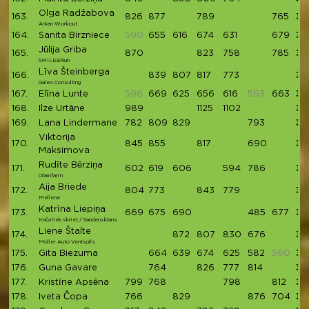
Olga Radžabova
163.
826
877
789
765
32
Arkan Workout
164.
Sanita Birzniece
590
655
616
674
631
679
32
Jūlija Griba
165.
870
823
758
785
32
SMILE&Run
Līva Šteinberga
166.
839
807
817
773
32
Galeo Consulting
167.
Elīna Lunte
596
669
625
656
616
593
663
32
168.
Ilze Urtāne
989
1125
1102
32
169.
Lana Lindermane
782
809
829
793
32
Viktorija
170.
845
855
817
690
32
Maksimova
Rudīte Bērziņa
171.
602
619
606
594
786
32
Olainfarm
Aija Briede
172.
804
773
843
779
31
Mellene
Katrīna Liepiņa
173.
669
675
690
485
677
31
Kača liek skriet / Sanderu klans
Liene Štalte
174.
872
807
830
676
31
Moller Auto Ventspils
175.
Gita Biezuma
664
639
674
625
582
560
31
176.
Guna Gavare
764
826
777
814
31
177.
Kristīne Apsēna
799
768
798
812
31
178.
Iveta Čopa
766
829
876
704
31