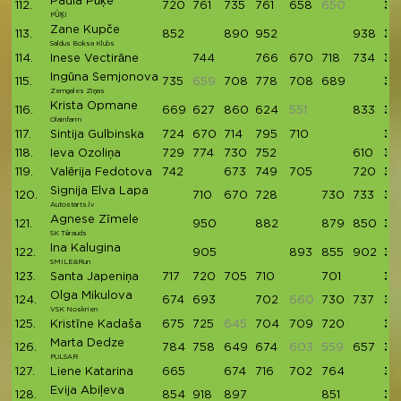
Paula Pūķe
112.
720
761
735
761
658
650
36
PŪĶI
Zane Kupče
113.
852
890
952
938
36
Saldus Boksa Klubs
114.
Inese Vectirāne
744
766
670
718
734
36
Ingūna Semjonova
115.
735
659
708
778
708
689
36
Zemgales Ziņas
Krista Opmane
116.
669
627
860
624
551
833
36
Olainfarm
117.
Sintija Gulbinska
724
670
714
795
710
36
118.
Ieva Ozoliņa
729
774
730
752
610
35
119.
Valērija Fedotova
742
673
749
705
720
35
Signija Elva Lapa
120.
710
670
728
730
733
35
Autostarts.lv
Agnese Zīmele
121.
950
882
879
850
35
SK Tērauds
Ina Kalugina
122.
905
893
855
902
35
SMILE&Run
123.
Santa Japeniņa
717
720
705
710
701
35
Olga Mikulova
124.
674
693
702
660
730
737
35
VSK Noskrien
125.
Kristīne Kadaša
675
725
645
704
709
720
35
Marta Dedze
126.
784
758
649
674
603
559
657
35
PULSAR
127.
Liene Katarina
665
674
716
702
764
35
Evija Abiļeva
128.
854
918
897
851
35