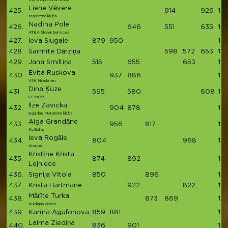
Liene Vēvere
425.
914
929
18
Maratona klubs
Nadīna Pole
426.
646
551
635
18
ATEA Global Services
427.
Ieva Siugale
879
950
18
428.
Sarmīte Dārziņa
598
572
653
18
429.
Jana Smiltiņa
515
655
653
18
Evita Ruskova
430.
937
886
18
VSK Noskrien
Dina Ķuze
431.
595
580
608
17
GEMOSS
Ilze Zavicka
432.
904
878
17
Siguldas Maratona klubs
Aiga Grandāne
433.
956
817
17
KoBalts
Ieva Rogāle
434.
804
968
17
Krokus
Kristīne Krista
435.
874
892
17
Lejniece
436.
Signija Vītola
850
896
17
437.
Krista Hartmane
922
822
17
Mārīte Turka
438.
873
869
17
Kuldīgas dome
439.
Karīna Agafonova
859
881
17
Laima Ziediņa
440.
836
901
17