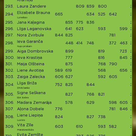
Krūmiņa
293.
Laura Zandere
809
859
800
24
Elizabete Brauna
294.
665
634
525
642
24
Lynxdojo
295.
Jana Kaļagina
855
775
836
24
296.
Līga Laganovska
641
623
593
599
24
297.
Nora Zvirbule
844
825
781
24
Ieva Garanča
298.
448
414
748
372
463
24
Nujo priekam
299.
Aiga Dombrovska
899
819
723
24
300.
Ieva Krastiņa
777
816
845
24
301.
Maija Olšteina
875
768
790
24
302.
Liene Avotiņa
589
619
568
656
24
303.
Zaiga Zalecka
606
627
592
605
24
Līga Briža
304.
752
825
844
24
DNB banka
Signe Seškena
305.
827
768
821
24
SSK Bebra
306.
Madara Zemarāja
578
629
598
605
24
307.
Aļona Dobele
776
781
846
24
Liene Liepiņa
308.
824
827
738
23
Lustes
Vita Zīle
309.
603
610
593
582
23
Maratona klubs
Evita Zemlīte