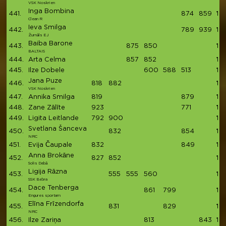
VSK Noskrien
Inga Bombina
441.
874
859
17
Clean R
Ieva Smilga
442.
789
939
17
Žurnāls EJ
Baiba Barone
443.
875
850
17
BALTAIS
444.
Arta Celma
857
852
17
445.
Ilze Dobele
600
588
513
17
Jana Puze
446.
818
882
17
VSK Noskrien
447.
Annika Smilga
819
879
16
448.
Zane Zālīte
923
771
16
449.
Ligita Leitlande
792
900
16
Svetlana Šanceva
450.
832
854
16
NRC
451.
Evija Čaupale
832
849
16
Anna Brokāne
452.
827
852
16
Solis Dabā
Ligija Rāzna
453.
555
555
560
16
SSK Bebra
Dace Tenberga
454.
861
799
16
Engures sportam
Elīna Frīzendorfa
455.
831
829
16
NRC
456.
Ilze Zariņa
813
843
16