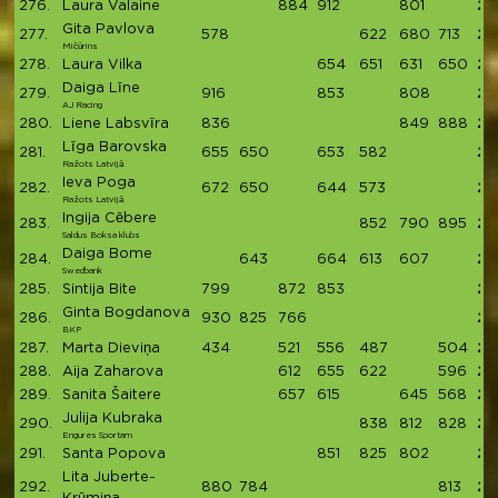
276.
Laura Valaine
884
912
801
25
Gita Pavlova
277.
578
622
680
713
25
Mičūrins
278.
Laura Vilka
654
651
631
650
25
Daiga Līne
279.
916
853
808
25
AJ Racing
280.
Liene Labsvīra
836
849
888
25
Līga Barovska
281.
655
650
653
582
25
Ražots Latvijā
Ieva Poga
282.
672
650
644
573
25
Ražots Latvijā
Ingija Cēbere
283.
852
790
895
25
Saldus Boksa klubs
Daiga Bome
284.
643
664
613
607
25
Swedbank
285.
Sintija Bite
799
872
853
25
Ginta Bogdanova
286.
930
825
766
25
BKP
287.
Marta Dieviņa
434
521
556
487
504
25
288.
Aija Zaharova
612
655
622
596
24
289.
Sanita Šaitere
657
615
645
568
24
Julija Kubraka
290.
838
812
828
24
Engures Sportam
291.
Santa Popova
851
825
802
24
Lita Juberte-
292.
880
784
813
24