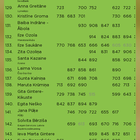
Swedbank
Anna Greitāne
129.
723
700
752
622
722
35
Lynxdojo
130.
Kristīne Groma
738
683
701
730
666
35
Baiba Indrāne -
131.
930
908
847
833
35
Ābola
Ilze Ozola
132.
914
824
883
894
35
Maratona klubs
133.
Ilze Saukāne
770
768
653
666
646
605
630
35
134.
Zita Ozoliņa
914
831
847
906
34
Santa Kazaine
135.
844
892
858
902
34
Ilzene
Laima Vosa
136.
887
858
861
890
34
Čop čop čop
137.
Gunta Kalniņa
671
698
708
703
698
34
138.
Maruta Krūmiņa
713
692
690
662
713
34
Gita Gintere-
139.
729
738
745
515
599
643
34
Kikuste
140.
Egita Neško
842
837
894
879
34
Jana Pūķe
141.
746
709
722
655
617
34
PŪĶI
Solvita Bērziša
142.
659
613
693
670
716
706
34
Exigen Services Latvia
#optimized4running
143.
Ieva Marta Gintere
859
845
872
851
34