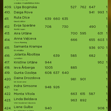
Liepājas Vieglatlētikas klubs
409.
Līga Boginska
527
762
647
19
410.
Daiga Rove
941
993
19
Ruta Dīce
411.
639
660
635
19
Gausā Jūdze
Evija Sparāne
412.
708
730
490
19
RARE team
413.
Aira Urtāne
700
595
631
19
Anna Vaļceva
414.
666
655
603
19
I love Running
Samanta Krampe
415.
936
970
19
SS Arkādija
Jolanta Āboltiņa
416.
639
585
682
19
Lynxdojo
417.
Kristīne Urtāne
944
952
18
418.
Ieva Ārberga
1005
885
18
419.
Gunta Ozoliņa
608
637
640
18
Daina Drozdova
420.
981
901
18
SK Dzervene
Indra Simsone
421.
948
926
18
Īvāni
422.
Monta Vītola
663
615
587
18
Linda Beldava
423.
963
892
18
VSK Noskrien Vāveres
Liene Gulbe
424.
940
908
18
Es, Džastins un Zane