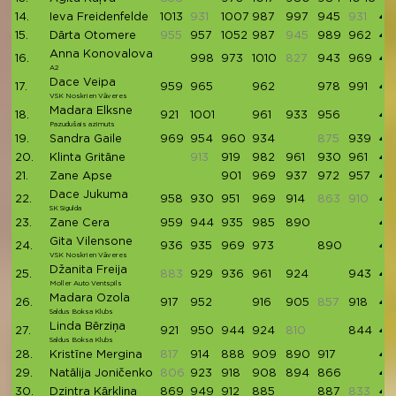
14.
Ieva Freidenfelde
1013
931
1007
987
997
945
931
49
15.
Dārta Otomere
955
957
1052
987
945
989
962
49
Anna Konovalova
16.
998
973
1010
827
943
969
48
A2
Dace Veipa
17.
959
965
962
978
991
48
VSK Noskrien Vāveres
Madara Elksne
18.
921
1001
961
933
956
47
Pazudušais azimuts
19.
Sandra Gaile
969
954
960
934
875
939
47
20.
Klinta Gritāne
913
919
982
961
930
961
47
21.
Zane Apse
901
969
937
972
957
47
Dace Jukuma
22.
958
930
951
969
914
863
910
47
SK Sigulda
23.
Zane Cera
959
944
935
985
890
47
Gita Vilensone
24.
936
935
969
973
890
47
VSK Noskrien Vāveres
Džanita Freija
25.
883
929
936
961
924
943
46
Moller Auto Ventspils
Madara Ozola
26.
917
952
916
905
857
918
46
Saldus Boksa Klubs
Linda Bērziņa
27.
921
950
944
924
810
844
45
Saldus Boksa Klubs
28.
Kristīne Mergina
817
914
888
909
890
917
45
29.
Natālija Joničenko
806
923
918
908
894
866
45
30.
Dzintra Kārkliņa
869
949
912
885
887
833
45