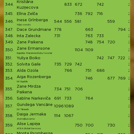
Kristiāna
344.
833
672
742
22
Kuzņecova
345.
Elīna Zelča
736
792
716
22
Inese Grīnberga
346.
544
556
581
559
22
Nūjo vesels
347.
Dace Grundmane
778
663
794
22
348.
Inta Zalecka
731
763
733
22
349.
Zane Paikena
748
754
720
22
Zane Ermansone
350.
1104
1109
22
Siguldas Maratona klubs/Isostar
351.
Yuliya Boiko
742
747
722
22
352.
Solvita Gaile
735
729
742
22
353.
Alda Ozola
766
751
686
22
Aiga Rozenberga
354.
746
677
769
21
SK Sigulda
Zane Mirdza
355.
734
751
706
21
Paikena
356.
Sabīne Narkeviča
691
733
764
21
Gundega Vancāne
357.
1096
1089
21
SK Tērauds
Daiga Jermaka
358.
1114
1067
21
Ziemeļkurzeme
Alise Lapiņa
359.
750
700
730
21
ATEA Global Services
Monta Promberga