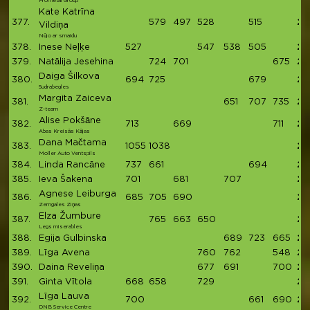
Prometal Group
Kate Katrīna
377.
579
497
528
515
21
Vildiņa
Nūjo ar smaidu
378.
Inese Neļķe
527
547
538
505
21
379.
Natālija Jesehina
724
701
675
21
Daiga Šilkova
380.
694
725
679
20
Sudrabegles
Margita Zaiceva
381.
651
707
735
20
Z-team
Alise Pokšāne
382.
713
669
711
20
Abas Kreisās Kājas
Dana Mačtama
383.
1055
1038
20
Moller Auto Ventspils
384.
Linda Rancāne
737
661
694
20
385.
Ieva Šakena
701
681
707
20
Agnese Leiburga
386.
685
705
690
20
Zemgales Ziņas
Elza Žumbure
387.
765
663
650
20
Legs miserables
388.
Egija Gulbinska
689
723
665
20
389.
Līga Avena
760
762
548
20
390.
Daina Reveliņa
677
691
700
20
391.
Ginta Vītola
668
658
729
20
Līga Lauva
392.
700
661
690
20
DNB Service Centre