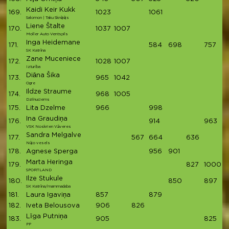
Kaidi Keir Kukk
169.
1023
1061
2
Salomon | Taku Skrējējs
Liene Štalte
170.
1037
1007
2
Moller Auto Ventspils
Inga Heidemane
171.
584
698
757
2
SK Katrīna
Zane Muceniece
172.
1028
1007
2
Izturība
Diāna Šika
173.
965
1042
2
Ogre
Ildze Straume
174.
968
1005
1
Dzilnuciems
175.
Lita Dzelme
966
998
1
Ina Graudiņa
176.
914
963
1
VSK Noskrien Vāveres
Sandra Melgalve
177.
567
664
636
1
Nūjo vesels
178.
Agnese Sperga
956
901
1
Marta Heringa
179.
827
1000
1
SPORTLAND
Ilze Stukule
180.
850
897
1
SK Katrīna/mammadaba
181.
Laura Igaviņa
857
879
1
182.
Iveta Belousova
906
826
1
Līga Putniņa
183.
905
825
1
PP