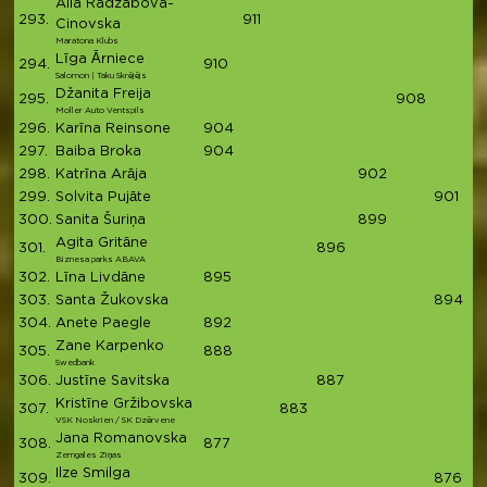
Alla Radžabova-
293.
911
91
Cinovska
Maratona Klubs
Līga Ārniece
294.
910
9
Salomon | Taku Skrējējs
Džanita Freija
295.
908
9
Moller Auto Ventspils
296.
Karīna Reinsone
904
9
297.
Baiba Broka
904
9
298.
Katrīna Arāja
902
9
299.
Solvita Pujāte
901
9
300.
Sanita Šuriņa
899
8
Agita Gritāne
301.
896
8
Biznesa parks ABAVA
302.
Līna Livdāne
895
8
303.
Santa Žukovska
894
8
304.
Anete Paegle
892
8
Zane Karpenko
305.
888
8
Swedbank
306.
Justīne Savitska
887
8
Kristīne Gržibovska
307.
883
8
VSK Noskrien / SK Dzērvene
Jana Romanovska
308.
877
8
Zemgales Ziņas
Ilze Smilga
309.
876
8