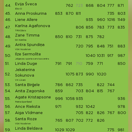
Evija Šveca
44.
762
723
868
804
777
871
4
Eko O
45.
Anna Proskurina
853
870
811
735
803
4
46.
Liene Allere
935
960
1016
1149
4
Karīna Agafonova
47.
806
856
783
773
835
4
TRXCēsis
Zane Timma
48.
850
810
731
875
782
4
SK Katrīna
Antra Spundiņa
49.
720
795
848
751
883
3
VSK Noskrien
Ilze Sermolīte
50.
1040
1031
917
987
3
Jelgavas sporta servisa centrs
51.
Linda Duge
791
791
710
759
771
850
3
Jekaterina
52.
1075
873
990
1020
3
Sokunova
VK Līvani
53.
Santa Birģele
786
862
735
822
744
3
54.
Anita Zagorska
859
703
804
815
767
3
Agate Kristapsone
55.
996
1058
935
936
3
Patria Sportland
56.
Ance Rieksta
971
932
1042
978
3
57.
Aiga Vīdmane
705
822
826
767
800
3
Santa Roze
58.
765
807
702
772
826
3
VSK Noskrien
Linda Beldava
59.
1029
1029
775
981
3