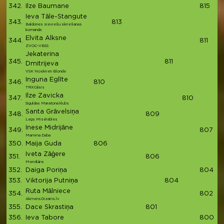
342.
Ilze Baumane
815
8
Ieva Tāle-Stangute
343.
813
8
Baldones sieviešu skriešanas
komanda
Elvita Alksne
344.
811
81
ZVOC-VBSS
Jekaterina
345.
811
81
Dmitrijeva
VSK Noskrien Blonde
Inguna Eglīte
346.
810
8
TRXCēsis
Ilze Zavicka
347.
810
8
Siguldas Maratona klubs
Santa Grāvelsiņa
348.
809
8
Legs Misérables
Inese Midrijāne
349.
807
8
Mamma Daba
350.
Maija Guda
806
8
Iveta Zāģere
351.
806
8
Meridiāns
352.
Daiga Poriņa
804
8
353.
Viktorija Putniņa
804
8
Ruta Mālniece
354.
802
8
AkmensDizains.lv
355.
Dace Skrastiņa
801
8
356.
Ieva Tabore
800
8