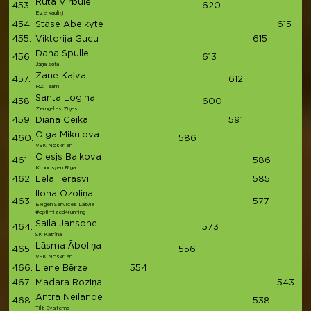
Ruta Virbule
453.
620
6
Ezerkauliņi
454.
Stase Abelkyte
615
6
455.
Viktorija Gucu
615
6
Dana Spulle
456.
613
6
Jāņa sēta
Zane Kaļva
457.
612
6
RZ Team
Santa Logina
458.
600
6
Zemgales Ziņas
459.
Diāna Ceika
591
5
Olga Mikulova
460.
586
5
VSK Noskrien
Olesjs Baikova
461.
586
5
Kronospan Riga
462.
Lela Terasvili
585
5
Ilona Ozoliņa
463.
577
5
Exigen Services Latvia
#optimized4running
Saila Jansone
464.
573
5
SK Katrīna
Lāsma Āboliņa
465.
556
5
VSK Noskrien
466.
Liene Bērze
554
5
467.
Madara Roziņa
543
5
Antra Neilande
468.
538
5
Tilti Systems