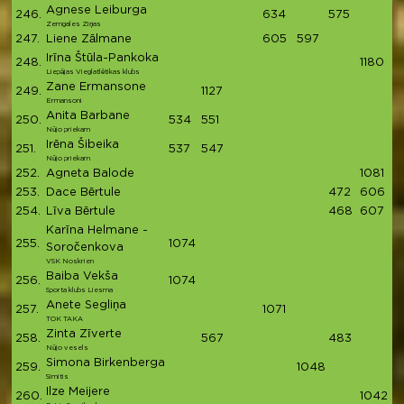
Agnese Leiburga
246.
634
575
1
Zemgales Ziņas
247.
Liene Zālmane
605
597
1
Irīna Štūla-Pankoka
248.
1180
1
Liepājas Vieglatlētikas klubs
Zane Ermansone
249.
1127
1
Ermansoni
Anita Barbane
250.
534
551
1
Nūjo priekam
Irēna Šibeika
251.
537
547
1
Nūjo priekam
252.
Agneta Balode
1081
1
253.
Dace Bērtule
472
606
1
254.
Līva Bērtule
468
607
1
Karīna Helmane -
255.
1074
1
Soročenkova
VSK Noskrien
Baiba Vekša
256.
1074
1
Sporta klubs Liesma
Anete Segliņa
257.
1071
1
TOK TAKA
Zinta Zīverte
258.
567
483
1
Nūjo vesels
Simona Birkenberga
259.
1048
1
Simitis
Ilze Meijere
260.
1042
1