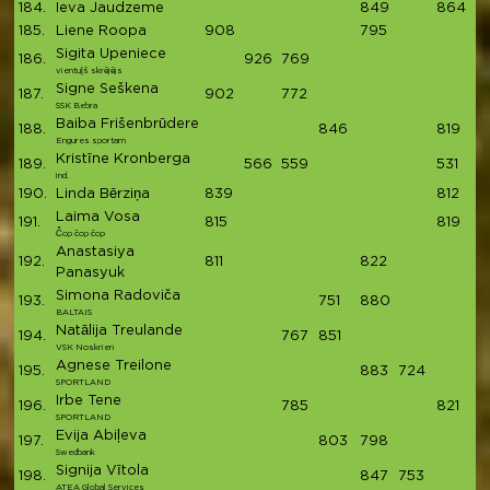
184.
Ieva Jaudzeme
849
864
17
185.
Liene Roopa
908
795
1
Sigita Upeniece
186.
926
769
1
vientuļš skrējējs
Signe Seškena
187.
902
772
1
SSK Bebra
Baiba Frišenbrūdere
188.
846
819
1
Engures sportam
Kristīne Kronberga
189.
566
559
531
1
ind.
190.
Linda Bērziņa
839
812
1
Laima Vosa
191.
815
819
1
Čop čop čop
Anastasiya
192.
811
822
1
Panasyuk
Simona Radoviča
193.
751
880
1
BALTAIS
Natālija Treulande
194.
767
851
1
VSK Noskrien
Agnese Treilone
195.
883
724
1
SPORTLAND
Irbe Tene
196.
785
821
1
SPORTLAND
Evija Abiļeva
197.
803
798
1
Swedbank
Signija Vītola
198.
847
753
1
ATEA Global Services