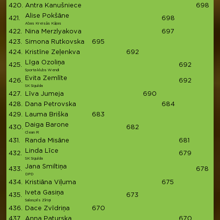
420.
Antra Kanušniece
698
6
Alise Pokšāne
421.
698
6
Abas Kreisās Kājas
422.
Nina Merzlyakova
697
6
423.
Simona Rutkovska
695
6
424.
Kristīne Zeļenkva
692
6
Līga Ozoliņa
425.
692
6
Sporta klubs Wendi
Evita Zemlīte
426.
692
6
SK Sigulda
427.
Līva Jumeja
690
6
428.
Dana Petrovska
684
6
429.
Lauma Briška
683
6
Daiga Barone
430.
682
6
Clean R
431.
Randa Misāne
681
6
Linda Līce
432.
679
6
SK Sigulda
Jana Smiltiņa
433.
678
6
DPD
434.
Kristiāna Viļuma
675
6
Iveta Gasiņa
435.
673
6
Salaspils Zīriņi
436.
Dace Zvīdriņa
670
6
437.
Anna Paturska
670
6