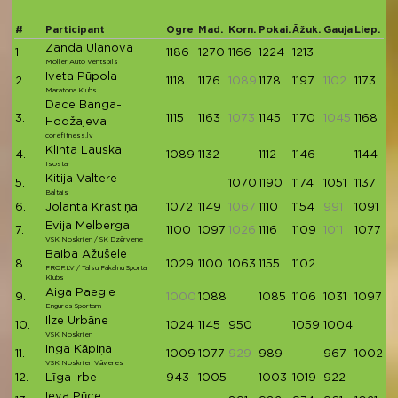
#
Participant
Ogre
Mad.
Korn.
Pokai.
Āžuk.
Gauja
Liep.
To
Zanda Ulanova
1.
1186
1270
1166
1224
1213
6
Moller Auto Ventspils
Iveta Pūpola
2.
1118
1176
1089
1178
1197
1102
1173
5
Maratona Klubs
Dace Banga-
3.
1115
1163
1073
1145
1170
1045
1168
5
Hodžajeva
corefitness.lv
Klinta Lauska
4.
1089
1132
1112
1146
1144
5
Isostar
Kitija Valtere
5.
1070
1190
1174
1051
1137
5
Baltais
6.
Jolanta Krastiņa
1072
1149
1067
1110
1154
991
1091
5
Evija Melberga
7.
1100
1097
1026
1116
1109
1011
1077
5
VSK Noskrien / SK Dzērvene
Baiba Ažušele
8.
1029
1100
1063
1155
1102
5
PROF.LV / Talsu Pakalnu Sporta
Klubs
Aiga Paegle
9.
1000
1088
1085
1106
1031
1097
5
Engures Sportam
Ilze Urbāne
10.
1024
1145
950
1059
1004
5
VSK Noskrien
Inga Kāpiņa
11.
1009
1077
929
989
967
1002
5
VSK Noskrien Vāveres
12.
Līga Irbe
943
1005
1003
1019
922
4
Ieva Pūce