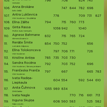
105.
796
708
824
743
3
VANAGI
Anna Brokāne
106.
747
844
782
698
3
Solis Dabā
Antra Lukševica
107.
778
709
731
827
3
VSK Noskrien / Divplākšņi
108.
Elīna Zālīte
794
715
760
773
3
Ginta Rassa
109.
1058
942
1040
3
Moller Auto Ventspils
Agnese Bahmane
110.
832
715
765
724
3
AkmensDizains.lv
Renāte Šmite
111.
854
750
752
656
3
Lielvārde Zaķenes
Elīna Tolokonceva
112.
797
706
771
726
3
VSK Noskrien
113.
Kristīne Antiņa
785
735
703
730
2
Sandra Rocēna
114.
792
703
752
696
2
VSK Noskrien / Skrienu priekam!
Frančeska Pranča
115.
797
667
665
783
2
VSK Noskrien
Iveta Radiņa-
116.
604
554
592
544
610
2
Liepkaula
Anita Čuhnova
117.
1055
989
834
2
DNB banka
118.
Iveta Nagle
770
716
661
713
2
Inguna Skujiņa
119.
608
560
583
525
582
2
Nūjo vesels