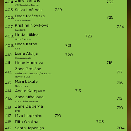
Zane Ivanāne
404.
732
7
VSK Noskrien Blonde
405.
Selva Ločmele
729
7
Dace Mačevska
406.
725
7
VSK Noskrien
Kristīna Novikova
407.
724
7
Swedbank
Linda Lūkina
408.
723
7
Limbaži Active
Dace Kerna
409.
721
7
Kiče
Liāna Aldiņa
410.
720
7
Kocēnu novads
411.
Liene Mudrova
718
7
Zane Brokāne
412.
717
7
Moller Auto Ventspils / Matisons
Runner`s Club
Māra Lākute
413.
716
7
Nūjo ar vēju
414.
Anete Kampare
713
7
Zane Mihailova
415.
712
7
ATEA Global Services
Zane Dālberga
416.
710
7
DPD
417.
Līva Liepkalne
710
7
418.
Elita Ozolina
705
7
419.
Santa Japeniņa
704
7