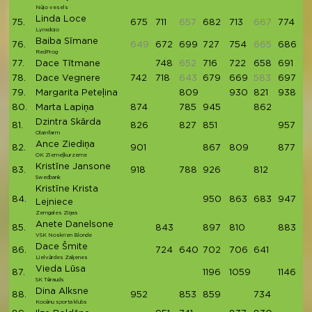
Nūjo vesels
Linda Loce
75.
675
711
657
682
713
667
774
3
Lynxdojo
Baiba Sīmane
76.
649
672
699
727
754
665
686
3
RedFrog
77.
Dace Tītmane
748
652
716
722
658
691
3
78.
Dace Vegnere
742
718
643
679
669
583
697
3
79.
Margarita Peteļina
809
930
821
938
3
80.
Marta Lapiņa
874
785
945
862
3
Dzintra Skārda
81.
826
827
851
957
3
Olainfarm
Ance Ziediņa
82.
901
867
809
877
3
OK Ziemeļkurzeme
Kristīne Jansone
83.
918
788
926
812
3
Swedbank
Kristīne Krista
84.
950
863
683
947
3
Lejniece
Zemgales Ziņas
Anete Danelsone
85.
843
897
810
883
3
VSK Noskrien Blonde
Dace Šmite
86.
724
640
702
706
641
3
Lielvārdes Zaķenes
Vieda Lūsa
87.
1196
1059
1146
3
SK Tērauds
Dina Alksne
88.
952
853
859
734
3
Kocēnu sporta klubs