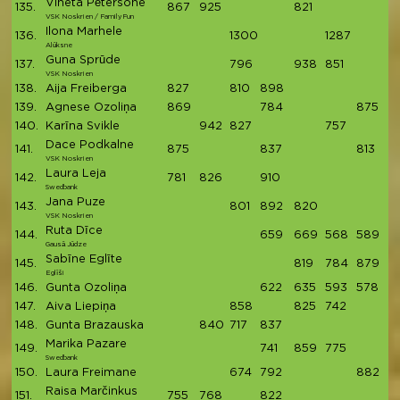
Vineta Pētersone
135.
867
925
821
2
VSK Noskrien / FamilyFun
Ilona Marhele
136.
1300
1287
2
Alūksne
Guna Sprūde
137.
796
938
851
2
VSK Noskrien
138.
Aija Freiberga
827
810
898
2
139.
Agnese Ozoliņa
869
784
875
2
140.
Karīna Svikle
942
827
757
2
Dace Podkalne
141.
875
837
813
2
VSK Noskrien
Laura Leja
142.
781
826
910
2
Swedbank
Jana Puze
143.
801
892
820
2
VSK Noskrien
Ruta Dīce
144.
659
669
568
589
2
Gausā Jūdze
Sabīne Eglīte
145.
819
784
879
2
Eglīši
146.
Gunta Ozoliņa
622
635
593
578
2
147.
Aiva Liepiņa
858
825
742
2
148.
Gunta Brazauska
840
717
837
2
Marika Pazare
149.
741
859
775
2
Swedbank
150.
Laura Freimane
674
792
882
2
Raisa Marčinkus
151.
755
768
822
2