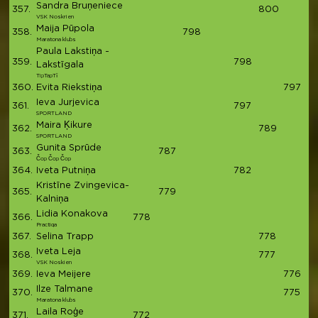
Sandra Bruņeniece
357.
800
8
VSK Noskrien
Maija Pūpola
358.
798
7
Maratona klubs
Paula Lakstiņa -
359.
798
7
Lakstīgala
TipTapTī
360.
Evita Riekstiņa
797
7
Ieva Jurjevica
361.
797
7
SPORTLAND
Maira Ķikure
362.
789
7
SPORTLAND
Gunita Sprūde
363.
787
7
Čop Čop Čop
364.
Iveta Putniņa
782
7
Kristīne Zvingevica-
365.
779
7
Kalniņa
Lidia Konakova
366.
778
7
Practiqa
367.
Selina Trapp
778
7
Iveta Leja
368.
777
7
VSK Noskien
369.
Ieva Meijere
776
7
Ilze Talmane
370.
775
7
Maratona klubs
Laila Roģe
371.
772
7