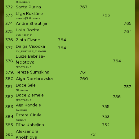
Stirnubuks.lv
372.
Santa Puriņa
767
7
Līga Rukšāne
373.
766
7
Mana mīļākā komanda
374.
Andra Strautiņa
765
7
Laila Rozīte
375.
764
7
VSK Noskrien
376.
Zinta Elksne
764
7
Daiga Visocka
377.
764
7
ZK_PARTNER_CLEANR
Luīze Bebriša-
378.
764
7
fedotova
SPORTLAND
379.
Terēze Šumskiha
761
7
380.
Aiga Dombrovska
760
7
Dace Šēle
381.
757
7
SK Katrīna
Dace Ziemele
382.
756
7
SPORTLAND
Aija Kandele
383.
755
7
Swedbank
Estere Cīrule
384.
753
7
Palīdzi.lv
385.
Elīna Kabaļina
752
7
Aleksandra
386.
751
7
Khokhlova