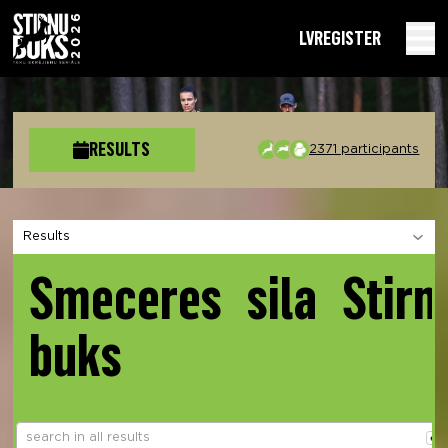
LV
REGISTER
RESULTS
2371 participants
Choose a section
Smeceres sila Stirn
buks
ent