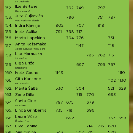
SK Ozolnieki
Ilze Bertāne
152.
792
749
797
2
Kāds sakars?
Juta Guļkeviča
153.
796
751
787
2
VSK Noskrien Blonde
154.
Indra Kļaviņa
802
707
818
2
155.
Ineta Aulika
791
798
717
2
156.
Marta Lapekina
794
776
731
2
Anita Kažemāka
157.
1147
1118
2
Adidas Latvija I Preiļu siers
Lita Marauska
158.
785
762
715
2
SK Katrīna
Līga Briža
159.
697
795
767
2
DNB banka
160.
Iveta Caune
1143
1110
2
Gita Karlsone
161.
1102
1130
2
Es un Simīts
162.
Marita Šalta
530
504
521
629
2
163.
Zane Dille
715
770
693
2
Santa Cine
164.
797
675
679
2
Swedbank
165.
Linda Grīnberga
735
718
696
2
Laura Vēze
166.
692
757
658
2
Čop čop čop
167.
Līva Lapiņa
714
716
670
2
168.
Aija Orniņa
543
507
525
520
2