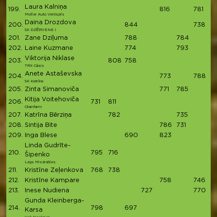
Laura Kalniņa
199.
816
781
1
Moller Auto Ventspils
Daina Drozdova
200.
844
738
1
SK DZĒRVENE I
201.
Zane Dziļuma
788
784
1
202.
Laine Kuzmane
774
793
1
Viktorija Niklase
203.
808
758
1
TRX Cēsis
Anete Astaševska
204.
773
788
1
SK Katrīna
205.
Zinta Simanoviča
771
785
1
Kitija Voitehoviča
206.
731
811
1
Olainfarm
207.
Katrīna Bērziņa
782
735
15
208.
Sintija Bite
786
731
15
209.
Inga Blese
690
823
15
Linda Gudrīte-
210.
795
716
15
Šipenko
Legs Misérables
211.
Kristīne Zeļenkova
768
738
1
212.
Kristīne Kampare
758
746
1
213.
Inese Nudiena
727
770
1
Gunda Kleinberga-
214.
798
697
1
Karsa