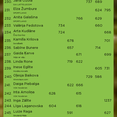
Jana Ozola
230.
737
689
1
SIA LATTELECOM
Elza Žumbure
231.
624
795
1
SPORTLAND
Anita Galašina
232.
766
629
1
SPORTLAND
233.
Valērija Fedotova
734
660
1
Arta Kudlāne
234.
724
668
1
Čop čop čop
Kamilla Krilova
235.
678
701
1
Swedbank
236.
Sabīne Bunere
657
714
13
Gaida Ķerve
237.
671
699
1
Nūjo ar vēju
238.
Linda Rone
719
622
1
Inese Eglīte
239.
605
731
1
Kocēnu novads
Oļesja Baikova
240.
729
586
13
Kinestape.com
Daiga Piebalga
241.
622
666
1
VSK Noskrien
Inta Amoliņa
242.
628
615
1
VSK Noskrien
243.
Inga Zālīte
1237
1
244.
Līga Laganovska
604
618
1
Luize Raga
245.
591
627
1
Strutainā Pēda