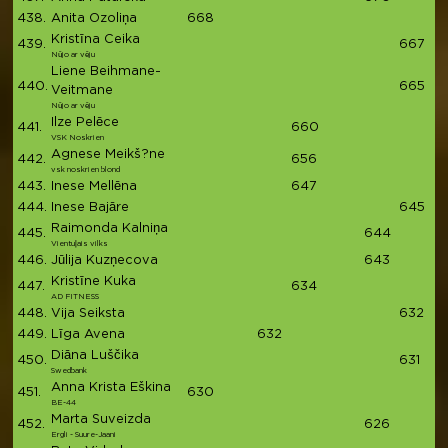
438.
Anita Ozoliņa
668
6
Kristīna Ceika
439.
667
6
Nūjo ar vēju
Liene Beihmane-
440.
665
6
Veitmane
Nūjo ar vēju
Ilze Pelēce
441.
660
6
VSK Noskrien
Agnese Meikš?ne
442.
656
6
vsk noskrien blond
443.
Inese Mellēna
647
6
444.
Inese Bajāre
645
6
Raimonda Kalniņa
445.
644
6
Vientuļais vilks
446.
Jūlija Kuzņecova
643
6
Kristīne Kuka
447.
634
6
AD FITNESS
448.
Vija Seiksta
632
6
449.
Līga Avena
632
6
Diāna Luščika
450.
631
6
Swedbank
Anna Krista Eškina
451.
630
6
BE-44
Marta Suveizda
452.
626
6
Ergli - Suure-Jaani