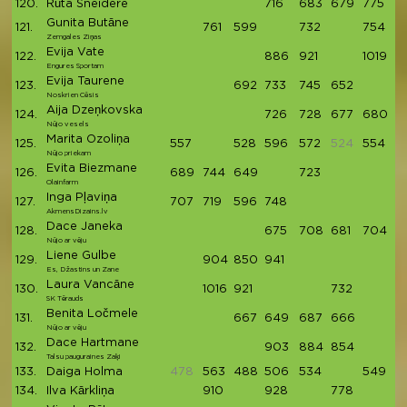
120.
Rūta Šneidere
716
683
679
775
2
Gunita Butāne
121.
761
599
732
754
2
Zemgales Ziņas
Evija Vate
122.
886
921
1019
2
Engures Sportam
Evija Taurene
123.
692
733
745
652
2
Noskrien Cēsis
Aija Dzeņkovska
124.
726
728
677
680
2
Nūjo vesels
Marita Ozoliņa
125.
557
528
596
572
524
554
2
Nūjo priekam
Evita Biezmane
126.
689
744
649
723
2
Olainfarm
Inga Pļaviņa
127.
707
719
596
748
2
AkmensDizains.lv
Dace Janeka
128.
675
708
681
704
2
Nūjo ar vēju
Liene Gulbe
129.
904
850
941
2
Es, Džastins un Zane
Laura Vancāne
130.
1016
921
732
2
SK Tērauds
Benita Ločmele
131.
667
649
687
666
2
Nūjo ar vēju
Dace Hartmane
132.
903
884
854
2
Talsu pauguraines Zaķi
133.
Daiga Holma
478
563
488
506
534
549
2
134.
Ilva Kārkliņa
910
928
778
2