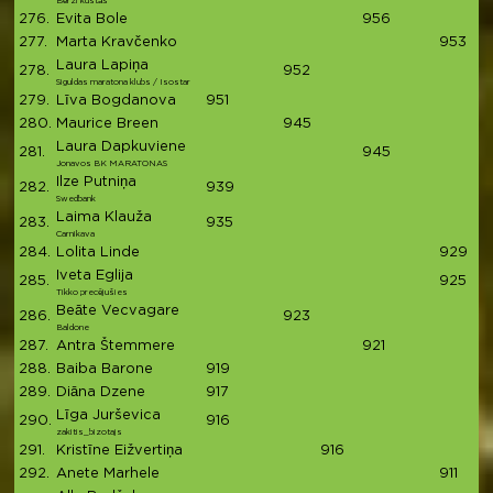
Bērzi kustās
276.
Evita Bole
956
9
277.
Marta Kravčenko
953
9
Laura Lapiņa
278.
952
9
Siguldas maratona klubs / Isostar
279.
Līva Bogdanova
951
9
280.
Maurice Breen
945
9
Laura Dapkuviene
281.
945
9
Jonavos BK MARATONAS
Ilze Putniņa
282.
939
9
Swedbank
Laima Klauža
283.
935
9
Carnikava
284.
Lolita Linde
929
9
Iveta Eglija
285.
925
9
Tikko precējušies
Beāte Vecvagare
286.
923
9
Baldone
287.
Antra Štemmere
921
9
288.
Baiba Barone
919
9
289.
Diāna Dzene
917
9
Līga Jurševica
290.
916
9
zakitis_bizotajs
291.
Kristīne Eižvertiņa
916
9
292.
Anete Marhele
911
91