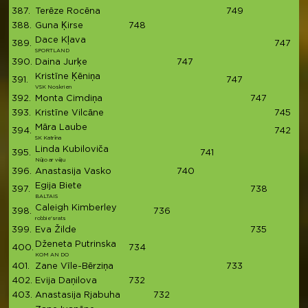
387.
Terēze Rocēna
749
7
388.
Guna Ķirse
748
7
Dace Kļava
389.
747
7
SPORTLAND
390.
Daina Jurķe
747
7
Kristīne Ķēniņa
391.
747
7
VSK Noskrien
392.
Monta Cimdiņa
747
7
393.
Kristīne Vilcāne
745
7
Māra Laube
394.
742
7
SK Katrīna
Linda Kubiloviča
395.
741
7
Nūjo ar vēju
396.
Anastasija Vasko
740
7
Egija Biete
397.
738
7
BALTAIS
Caleigh Kimberley
398.
736
7
robbie'srats
399.
Eva Žilde
735
7
Dženeta Putrinska
400.
734
7
KOM AN DO
401.
Zane Vīle-Bērziņa
733
7
402.
Evija Daņilova
732
7
403.
Anastasija Rjabuha
732
7