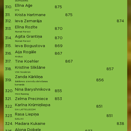
DOMDARIS
Elīna Aģe
310.
875
8
STK
311.
Krista Hartmane
875
8
312.
Ieva Zemarāja
874
8
Elīna Rozīte
313.
870
8
Romat Forest
Agita Grantiņa
314.
870
8
Romat Forest
315.
Ieva Bogustova
869
8
Aija Rogāle
316.
867
8
Krokus
317.
Tine Koehler
867
8
Kristīne Slikšāne
318.
857
8
VSK Noskrien
Zanda Kārkliņa
319.
856
8
Baldones sieviešu skriešanas
komanda
Nina Baryshnikova
320.
855
8
Mint Running
321.
Zelma Preciniece
853
8
Karīna Krūmiņliepa
322.
851
8
SIA LATTELECOM
Rasa Liepiņa
323.
851
8
SUSLIKI
324.
Madara Kukaine
838
8
Alona Dobele