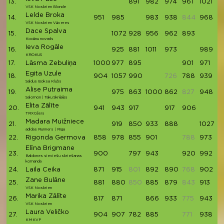
13.
891
982
974
961
1021
4
VSK Noskrien Blonde
Lelde Broka
14.
951
985
983
938
844
968
4
VSK Noskrien Vāveres
Dace Spalva
15.
1072
928
956
962
893
4
Kocēnu novads
Ieva Rogāle
16.
925
881
1011
973
989
4
KROKUS
17.
Lāsma Zebuliņa
1000
977
895
901
971
4
Egita Uzule
18.
904
1057
990
726
788
939
4
Saldus Boksa Klubs
Alise Putraima
19.
975
863
1000
862
827
948
4
Salomon | Taku Skrējējs
Elita Zālīte
20.
941
943
917
917
906
4
TRXCēsis
Madara Muižniece
21.
919
850
933
888
1027
4
adidas Runners | Riga
22.
Rigonda Germova
858
978
855
901
788
973
4
Elīna Brigmane
23.
900
797
943
920
992
4
Baldones sieviešu skriešanas
komanda
24.
Laila Ceika
871
915
801
892
890
768
902
4
Zane Bulāne
25.
881
880
850
885
879
843
913
4
VSK Noskrien
Marika Zālīte
26.
817
871
866
933
775
943
4
VSK Noskrien
Laura Veličko
27.
904
907
782
885
771
938
4
KMKVP