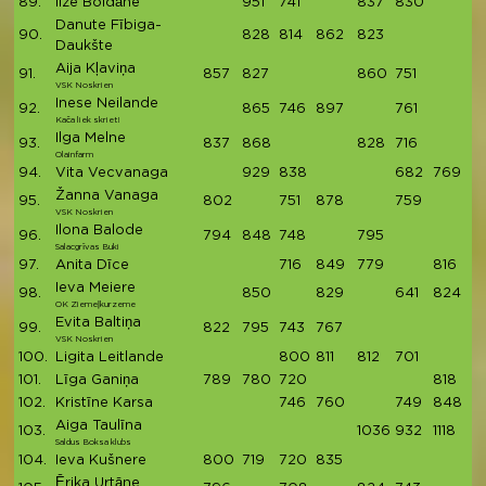
89.
Ilze Boldāne
951
741
837
830
3
Danute Fībiga-
90.
828
814
862
823
3
Daukšte
Aija Kļaviņa
91.
857
827
860
751
3
VSK Noskrien
Inese Neilande
92.
865
746
897
761
3
Kača liek skriet!
Ilga Melne
93.
837
868
828
716
3
Olainfarm
94.
Vita Vecvanaga
929
838
682
769
3
Žanna Vanaga
95.
802
751
878
759
3
VSK Noskrien
Ilona Balode
96.
794
848
748
795
3
Salacgrīvas Buki
97.
Anita Dīce
716
849
779
816
3
Ieva Meiere
98.
850
829
641
824
3
OK Ziemeļkurzeme
Evita Baltiņa
99.
822
795
743
767
3
VSK Noskrien
100.
Ligita Leitlande
800
811
812
701
3
101.
Līga Ganiņa
789
780
720
818
3
102.
Kristīne Karsa
746
760
749
848
3
Aiga Taulīna
103.
1036
932
1118
3
Saldus Boksa klubs
104.
Ieva Kušnere
800
719
720
835
3
Ērika Urtāne