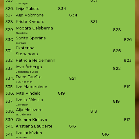
325.
837
8
Zoorbagan
326.
Ilvija Pukste
834
8
327.
Aija Valtmane
834
8
328.
Krista Kamere
831
8
Madara Gelsberga
329.
828
8
Gjensidige
Sanita Sparāne
330.
826
8
Sportland
Ekaterina
331.
826
8
Stepanova
332.
Patricia Heidemann
823
8
Ieva Ārberga
333.
822
8
Skrien un nūjo Cēsīs
Dace Taurīte
334.
821
8
VSK Noskrien
335.
Ilze Maderniece
819
8
336.
Ivita Vindela
819
8
Ilze Leščinska
337.
819
8
Zoorbagan
Aija Melezere
338.
818
8
SK Dzērvene
339.
Oksana Kirilova
817
8
340.
Kristiāna Lauberte
816
8
Ilze Indrēvica
341.
816
8
Swedbank