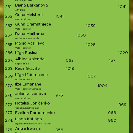
Patria Sportland
Diāna Barkanova
261.
1041
1
AM Dojo
Guna Meistere
262.
1041
1
VSK Noskrien
Guna Grāmatniece
263.
1039
1
VSK Noskrien
Dana Mačtama
264.
1030
1
Moller Auto Ventspils
Marija Vasiļjeva
265.
1028
1
VSK Noskrien
266.
Līga Rusiņa
1020
1
Albīna Kalenda
267.
563
457
1
Nūjo vesels
268.
Rasa Grāvīte
1018
1
Līga Līdumniece
269.
1007
1
Adidas Runners
Ilze Limanāne
270.
1004
1
VSK Noskrien Vāveres
Jolanta Ivanova
271.
975
9
VSK Noskrien
Natālija Joničenko
272.
969
9
Talsu pauguraines Zaķi
273.
Evelina Parhomenko
966
9
Linda Katlapa
274.
960
9
Siguldas maratona klubs/ Isostar
Antra Bērziņa
275.
956
9