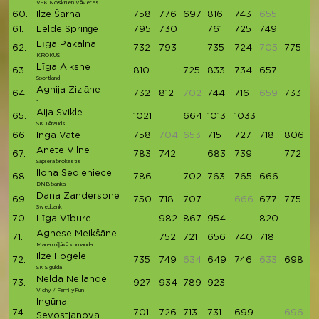
VSK Noskrien Vāveres
60.
Ilze Šarna
758
776
697
816
743
655
3
61.
Lelde Spriņģe
795
730
761
725
749
3
Līga Pakalna
62.
732
793
735
724
705
775
3
KROKUS
Līga Alksne
63.
810
725
833
734
657
3
Sportland
Agnija Zizlāne
64.
732
812
702
744
716
659
733
3
-
Aija Svikle
65.
1021
664
1013
1033
3
SK Tērauds
66.
Inga Vate
758
704
653
715
727
718
806
3
Anete Vilne
67.
783
742
683
739
772
3
Sapiera brokastis
Ilona Sedleniece
68.
786
702
763
765
666
3
DNB banka
Dana Zandersone
69.
750
718
707
666
677
775
3
Swedbank
70.
Līga Vībure
982
867
954
820
3
Agnese Meikšāne
71.
752
721
656
740
718
3
Mana mīļākā komanda
Ilze Fogele
72.
735
749
634
649
746
633
698
3
SK Sigulda
Nelda Neilande
73.
927
934
789
923
3
Vichy / FamilyFun
Ingūna
74.
701
726
713
731
699
696
3
Sevostjanova