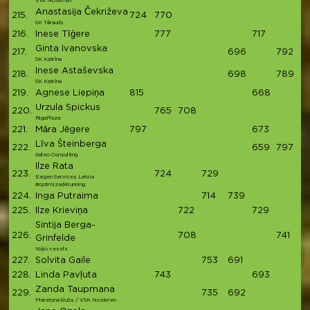
Vsk Noskrien
Anastasija Čekriževa
215.
724
770
1
SK Tērauds
216.
Inese Tīģere
777
717
1
Ginta Ivanovska
217.
696
792
1
SK Katrīna
Inese Astaševska
218.
698
789
1
SK Katrīna
219.
Agnese Liepiņa
815
668
1
Urzula Spickus
220.
765
708
1
RigaPlaza
221.
Māra Jēgere
797
673
1
Līva Šteinberga
222.
659
797
1
Galeo Consulting
Ilze Rata
223.
724
729
1
Exigen Services Latvia
#optimized4running
224.
Inga Putraima
714
739
1
225.
Ilze Krieviņa
722
729
1
Sintija Berga-
226.
708
741
1
Grinfelde
Nūjo vesels
227.
Solvita Gaile
753
691
1
228.
Linda Pavļuta
743
693
1
Zanda Taupmana
229.
735
692
1
Maratona klubs / VSK Noskrien