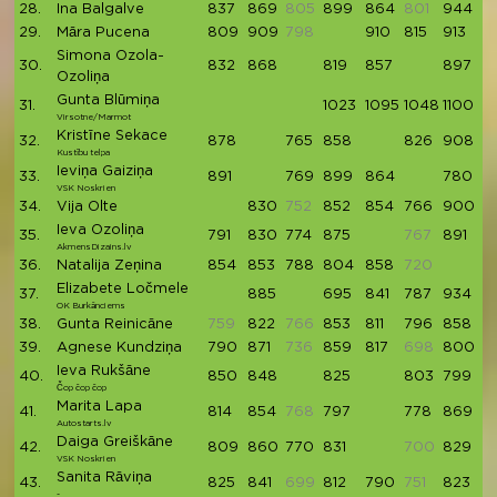
28.
Ina Balgalve
837
869
805
899
864
801
944
4
29.
Māra Pucena
809
909
798
910
815
913
4
Simona Ozola-
30.
832
868
819
857
897
4
Ozoliņa
Gunta Blūmiņa
31.
1023
1095
1048
1100
4
Virsotne/Marmot
Kristīne Sekace
32.
878
765
858
826
908
4
Kustību telpa
Ieviņa Gaiziņa
33.
891
769
899
864
780
4
VSK Noskrien
34.
Vija Olte
830
752
852
854
766
900
4
Ieva Ozoliņa
35.
791
830
774
875
767
891
4
AkmensDizains.lv
36.
Natalija Zeņina
854
853
788
804
858
720
4
Elizabete Ločmele
37.
885
695
841
787
934
4
OK Burkānciems
38.
Gunta Reinicāne
759
822
766
853
811
796
858
4
39.
Agnese Kundziņa
790
871
736
859
817
698
800
4
Ieva Rukšāne
40.
850
848
825
803
799
4
Čop čop čop
Marita Lapa
41.
814
854
768
797
778
869
4
Autostarts.lv
Daiga Greiškāne
42.
809
860
770
831
700
829
4
VSK Noskrien
Sanita Rāviņa
43.
825
841
699
812
790
751
823
4
-