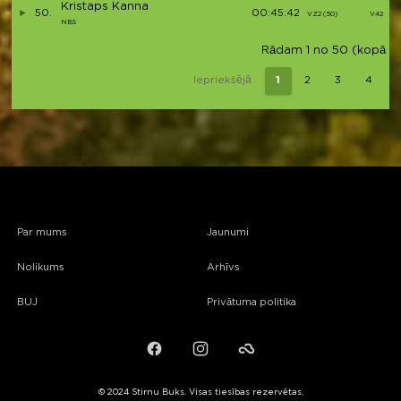
Kristaps Kanna
50.
00:45:42
VZ2 (50)
V42
NBS
Rādam 1 no 50 (kopā 39
Iepriekšējā
1
2
3
4
Par mums
Jaunumi
Nolikums
Arhīvs
BUJ
Privātuma politika
Facebook
Instagram
Failiem.lv
© 2024 Stirnu Buks. Visas tiesības rezervētas.