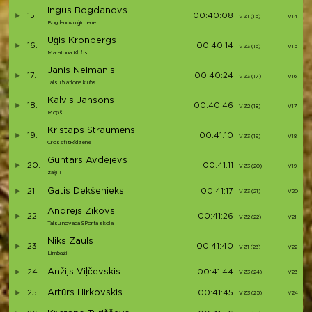
Ingus Bogdanovs
15.
00:40:08
VZ1 (15)
V14
Bogdanovu ģimene
Uģis Kronbergs
16.
00:40:14
VZ3 (16)
V15
Maratona Klubs
Janis Neimanis
17.
00:40:24
VZ3 (17)
V16
Talsu biatlona klubs
Kalvis Jansons
18.
00:40:46
VZ2 (18)
V17
Mopši
Kristaps Straumēns
19.
00:41:10
VZ3 (19)
V18
CrossfitRīdzene
Guntars Avdejevs
20.
00:41:11
VZ3 (20)
V19
zaķi 1
Gatis Dekšenieks
21.
00:41:17
VZ3 (21)
V20
Andrejs Zikovs
22.
00:41:26
VZ2 (22)
V21
Talsu novada SPorta skola
Niks Zauls
23.
00:41:40
VZ1 (23)
V22
Limbaži
Anžijs Viļčevskis
24.
00:41:44
VZ3 (24)
V23
Artūrs Hirkovskis
25.
00:41:45
VZ3 (25)
V24