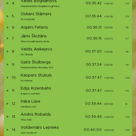
Valdis Bogdanovs
4.
00:35:42
VZ2 (4)
V4
Maratona klubs Bogdanovu ģimene
Oskars Stāmers
5.
00:35:44
VZ3 (5)
V5
SK Ozolnieki
Aigars Feteris
6.
00:36:13
VZ2 (6)
V6
Jānis Škutāns
7.
00:36:15
VZ3 (7)
V7
Talsu novada Sporta skola
Valdis Aņikejevs
8.
00:37:20
VZ3 (8)
V8
SK Tērauds
Gatis Štulbergs
9.
00:37:24
VZ2 (9)
V9
Maratona klubs Skrundas PVS
Kaspars Stukuls
10.
00:37:47
VZ3 (10)
V10
SK Katrina
Edijs Kizenbahs
11.
00:37:47
VZ3 (11)
V11
Engures sportam
Ināra Lūse
12.
00:39:44
SZ3 (12)
S1
Carnikava LSC
Andris Robalds
13.
00:39:49
VZ2 (13)
V12
Talsu NSS
Voldemārs Lejnieks
14.
00:40:00
VZ3 (14)
V13
VSK Noskrien