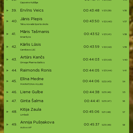
Capoeira Kuldīga
Ervīns Veics
39.
00:43:48
VZ3 (39)
V36
Jānis Plepis
40.
00:43:50
VZ2 (40)
V37
Talsu novada Sporta skola
Māris Tašmanis
41.
00:43:52
VZ3 (41)
V38
Smartlynx
Kārlis Lūsis
42.
00:43:59
VZ2 (42)
V39
Carnikava LSC
Artūrs Kančs
43.
00:44:03
VZ3 (43)
V40
Omega Pharma Baltics
Raimonds Ronis
44.
00:44:05
VZ3 (44)
V41
Elīna Medne
45.
00:44:06
SZ2 (45)
S4
MARATONA KLUBS
Liene Gulbe
46.
00:44:38
SZ3 (46)
S5
Ginta Šalma
47.
00:44:41
SZ3 (47)
S6
Kitija Zaula
48.
00:45:06
SZ1 (48)
S7
Limbaži
Annija Pušņakova
49.
00:45:37
SZ3 (49)
S8
Active AP