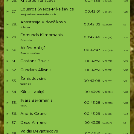
Kristaps Turiščevs
26.
00:41:56
VZ2 (26)
V25
Eduards Šveics-Mikeļševics
27.
00:42:01
VZ1 (27)
V26
Berģu mūzikas un mākslas skola
Anastasija Vidončikova
28.
00:42:02
SZ2 (28)
S2
Folkmaņi
Edmunds Klimpmanis
29.
00:42:46
VZ3 (29)
V27
Erlineauto
Ainārs Antiņš
30.
00:42:47
VZ2 (30)
V28
Engures sportam
Gastons Brucis
31.
00:42:51
VZ2 (31)
V29
Gundars Alksnis
32.
00:42:51
VZ3 (32)
V30
Žanis Jevsins
33.
00:43:08
VZ2 (33)
V31
Ozolnieki
Kārlis Lapiņš
34.
00:43:25
VZ3 (34)
V32
Ilvars Bergmanis
35.
00:43:28
VZ3 (35)
V33
VIAA
Andris Caune
36.
00:43:29
VZ3 (36)
V34
Dace Almane
37.
00:43:35
SZ3 (37)
S3
Valdis Devjatņikovs
38.
00:43:41
VZ3 (38)
V35