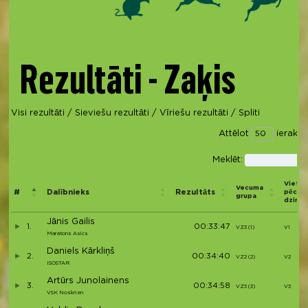
Rezultāti - Zaķis
Visi rezultāti
/
Sieviešu rezultāti
/
Vīriešu rezultāti
/
Spliti
Attēlot
ierakst
Meklēt:
Vieta
Vecuma
#
Dalībnieks
Rezultāts
pēc
grupa
dzimu
Jānis Gailis
1.
00:33:47
VZ3 (1)
V1
Maratons Asics
Daniels Kārkliņš
2.
00:34:40
VZ2 (2)
V2
ISOSTAR
Artūrs Junolainens
3.
00:34:58
VZ3 (3)
V3
VSK Noskrien