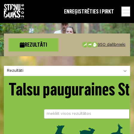
EN
REĢISTRĒTIES I PIRKT
REZULTĀTI
950 dalībnieki
Izvēlies sadaļu
Talsu pauguraines St