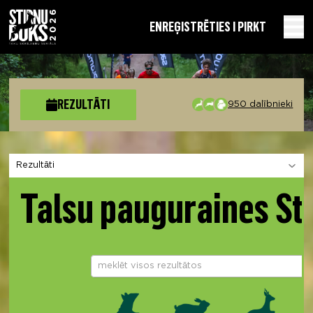
EN
REĢISTRĒTIES I PIRKT
REZULTĀTI
950 dalībnieki
Izvēlies sadaļu
Talsu pauguraines St