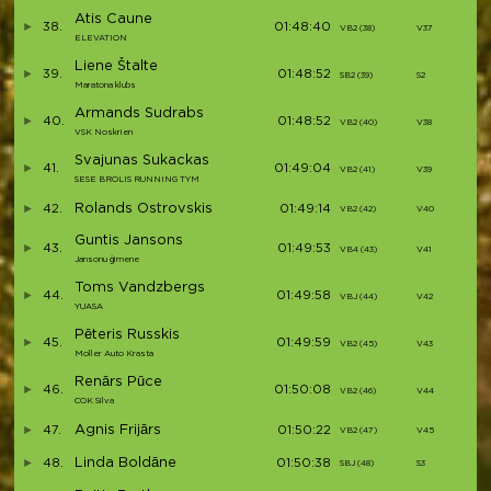
Atis Caune
38.
01:48:40
VB2 (38)
V37
ELEVATION
Liene Štalte
39.
01:48:52
SB2 (39)
S2
Maratona klubs
Armands Sudrabs
40.
01:48:52
VB2 (40)
V38
VSK Noskrien
Svajunas Sukackas
41.
01:49:04
VB2 (41)
V39
SESE BROLIS RUNNING TYM
Rolands Ostrovskis
42.
01:49:14
VB2 (42)
V40
Guntis Jansons
43.
01:49:53
VB4 (43)
V41
Jansonu ģimene
Toms Vandzbergs
44.
01:49:58
VBJ (44)
V42
YUASA
Pēteris Russkis
45.
01:49:59
VB2 (45)
V43
Moller Auto Krasta
Renārs Pūce
46.
01:50:08
VB2 (46)
V44
COK Silva
Agnis Frijārs
47.
01:50:22
VB2 (47)
V45
Linda Boldāne
48.
01:50:38
SBJ (48)
S3