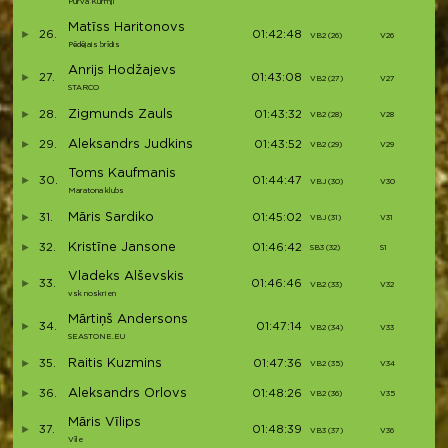
Purva Kurmji
Matīss Haritonovs
26.
01:42:48
VB2 (26)
V26
Pēdējais brīdis
Anrijs Hodžajevs
27.
01:43:08
VB2 (27)
V27
STARCO
Zigmunds Zauls
28.
01:43:32
VB2 (28)
V28
Aleksandrs Judkins
29.
01:43:52
VB2 (29)
V29
Toms Kaufmanis
30.
01:44:47
VBJ (30)
V30
Maratona klubs
Māris Sardiko
31.
01:45:02
VBJ (31)
V31
Kristīne Jansone
32.
01:46:42
SB3 (32)
S1
Vladeks Alševskis
33.
01:46:46
VB2 (33)
V32
vsk noskrien
Mārtiņš Andersons
34.
01:47:14
VB2 (34)
V33
SEASTONE.EU
Raitis Kuzmins
35.
01:47:36
VB2 (35)
V34
Aleksandrs Orlovs
36.
01:48:26
VB2 (36)
V35
Māris Vīlips
37.
01:48:39
VB3 (37)
V36
Vīle