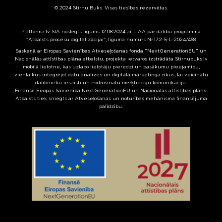
© 2024 Stirnu Buks. Visas tiesības rezervētas.
Platforma.lv SIA noslēgts līgums 12.08.2024 ar LIAA par dalību programmā
"Atbalsts procesu digitalizācijai", līguma numurs Nr.17.2-5-L-2024/468
Saskaņā ar Eiropas Savienības Atveseļošanas fonda “NextGenerationEU” un
Nacionālās attīstības plāna atbalstu, projekta ietvaros izstrādāta Stirnubuks.lv
mobilā lietotne, kas uzlabo lietotāju pieredzi un pasākumu pieejamību,
vienlaikus integrējot datu analīzes un digitālā mārketinga rīkus, lai veicinātu
dalībnieku iesaisti un nodrošinātu mērķtiecīgu komunikāciju.
Finansē Eiropas Savienība NextGenerationEU un Nacionālās attīstības plāns.
Atbalsts tiek sniegts ar Atveseļošanas un noturības mehānisma finansējuma
palīdzību.