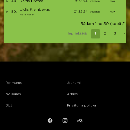
Raitis Bratka
49.
01:51:24
VB2 (49)
V46
Uldis Kleinbergs
50.
01:52:24
VB2 (50)
V47
Ko Te Notiek
Rādam 1 no 50 (kopā 218 i
Iepriekšējā
1
2
3
4
Par mums
Jaunumi
Nolikums
Arhīvs
BUJ
Privātuma politika
Facebook
Instagram
Failiem.lv