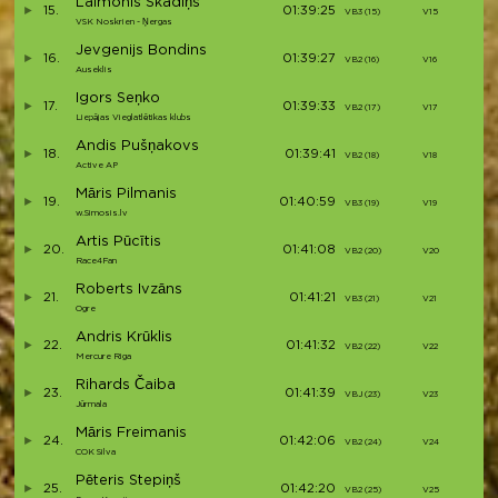
Laimonis Skadiņš
15.
01:39:25
VB3 (15)
V15
VSK Noskrien - Ņergas
Jevgenijs Bondins
16.
01:39:27
VB2 (16)
V16
Auseklis
Igors Seņko
17.
01:39:33
VB2 (17)
V17
Liepājas Vieglatlētikas klubs
Andis Pušņakovs
18.
01:39:41
VB2 (18)
V18
Active AP
Māris Pilmanis
19.
01:40:59
VB3 (19)
V19
w.Simosis.lv
Artis Pūcītis
20.
01:41:08
VB2 (20)
V20
Race4Fan
Roberts Ivzāns
21.
01:41:21
VB3 (21)
V21
Ogre
Andris Krūklis
22.
01:41:32
VB2 (22)
V22
Mercure Riga
Rihards Čaiba
23.
01:41:39
VBJ (23)
V23
Jūrmala
Māris Freimanis
24.
01:42:06
VB2 (24)
V24
COK Silva
Pēteris Stepiņš
25.
01:42:20
VB2 (25)
V25