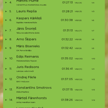
Martins Plume
4.
01:27:13
VBJ (4)
V4
VENSTPILS MARATONA KLUBS
Lauris Repša
5.
01:28:21
VB2 (5)
V5
Kaspars Kārkliņš
6.
01:30:38
VB3 (6)
V6
Siguldas maratona klubs
Jānis Šnoriņš
7.
01:31:13
VBJ (7)
V7
Talsu novada SPorta skola
Arno Šķipars
8.
01:32:22
VB2 (8)
V8
Māris Bisenieks
9.
01:32:42
VB3 (9)
V9
OK Purva Bridējs
Edijs Reimanis
10.
01:35:02
VB2 (10)
V10
Maratona klubs-Topcon
Juris Redisons
11.
01:36:41
VB2 (11)
V11
Latvijas valst meži
Ondrej Fikrle
12.
01:37:05
VB3 (12)
V12
BKV Holysov
Konstantīns Smotrovs
13.
01:37:15
VB2 (13)
V13
EbikeMachine
Mārtiņš Fārenhorsts
14.
01:38:26
VB2 (14)
V14
Umlej marathon team