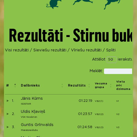
Rezultāti - Stirnu buk
Visi rezultāti
/
Sieviešu rezultāti
/
Vīriešu rezultāti
/
Spliti
Attēlot
ierakstus 
Meklēt:
Vieta
Vecuma
#
Dalībnieks
Rezultāts
pēc
grupa
dzimuma
Jānis Kūms
1.
01:22:19
VB2 (1)
V1
ISOSTAR
Uldis Kļaviņš
2.
01:23:57
VB2 (2)
V2
VSK Noskrien
Guntis Grīnvalds
3.
01:24:58
VB2 (3)
V3
Maratona klubs