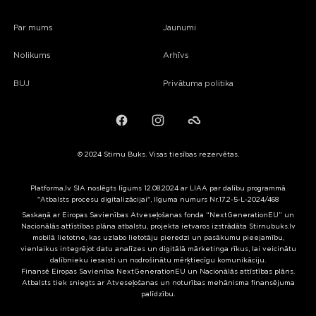
Par mums
Jaunumi
Nolikums
Arhīvs
BUJ
Privātuma politika
Facebook
Instagram
Failiem.lv
© 2024 Stirnu Buks. Visas tiesības rezervētas.
Platforma.lv SIA noslēgts līgums 12.08.2024 ar LIAA par dalību programmā
"Atbalsts procesu digitalizācijai", līguma numurs Nr.17.2-5-L-2024/468
Saskaņā ar Eiropas Savienības Atveseļošanas fonda “NextGenerationEU” un
Nacionālās attīstības plāna atbalstu, projekta ietvaros izstrādāta Stirnubuks.lv
mobilā lietotne, kas uzlabo lietotāju pieredzi un pasākumu pieejamību,
vienlaikus integrējot datu analīzes un digitālā mārketinga rīkus, lai veicinātu
dalībnieku iesaisti un nodrošinātu mērķtiecīgu komunikāciju.
Finansē Eiropas Savienība NextGenerationEU un Nacionālās attīstības plāns.
Atbalsts tiek sniegts ar Atveseļošanas un noturības mehānisma finansējuma
palīdzību.