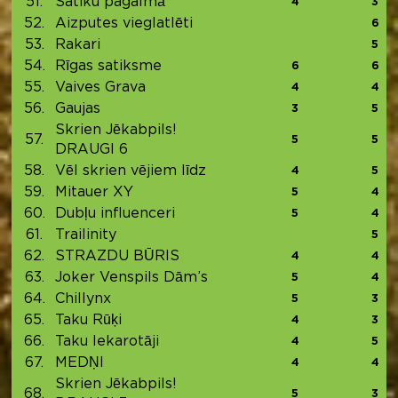
51.
Satiku pagalmā
4
3
52.
Aizputes vieglatlēti
6
53.
Rakari
5
54.
Rīgas satiksme
6
6
55.
Vaives Grava
4
4
56.
Gaujas
3
5
Skrien Jēkabpils!
57.
5
5
DRAUGI 6
58.
Vēl skrien vējiem līdz
4
5
59.
Mitauer XY
5
4
60.
Dubļu influenceri
5
4
61.
Trailinity
5
62.
STRAZDU BŪRIS
4
4
63.
Joker Venspils Dām’s
5
4
64.
Chillynx
5
3
65.
Taku Rūķi
4
3
66.
Taku Iekarotāji
4
5
67.
MEDŅI
4
4
Skrien Jēkabpils!
68.
5
3