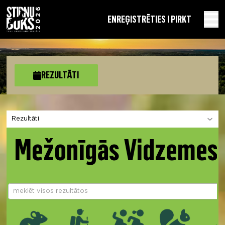
EN
REĢISTRĒTIES I PIRKT
REZULTĀTI
Izvēlies sadaļu
Mežonīgās Vidzemes 