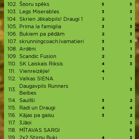
102.
Šņoru spēks
5
5
103.
Legs Miserables
3
3
104.
Skrien Jēkabpils! Draugi 1
2
1
105.
Prima la famiglia
3
3
106.
Bukiem pa pēdām
2
3
107.
skrunningcoach.lvamatieri
3
5
108.
Ardēni
3
1
109.
Scandic Fusion
2
3
110.
SK Laiskais Riksis
4
3
111.
Vienreizējie!
4
112.
Valkas SIENA
1
1
Daugavpils Runners
113.
3
Beibes
114.
Saulīši
3
2
115.
Radi un Draugi
4
4
116.
Kājas pa gaisu
3
2
117.
3Jāņi
3
118.
MĪTAVAS SARGI
5
119.
2x2 Stirnu Buki
4
3