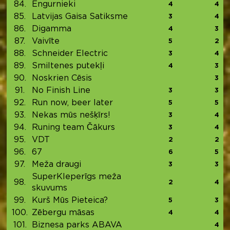
84.
Engurnieki
4
4
85.
Latvijas Gaisa Satiksme
3
4
86.
Digamma
4
3
87.
Vaivīte
5
2
88.
Schneider Electric
3
4
89.
Smiltenes putekļi
4
3
90.
Noskrien Cēsis
3
91.
No Finish Line
3
3
92.
Run now, beer later
5
5
93.
Nekas mūs nešķīrs!
3
4
94.
Runing team Čākurs
3
4
95.
VDT
2
2
96.
67
6
5
97.
Meža draugi
3
3
SuperKleperīgs meža
98.
2
4
skuvums
99.
Kurš Mūs Pieteica?
5
3
100.
Zēbergu māsas
4
4
101.
Biznesa parks ABAVA
4