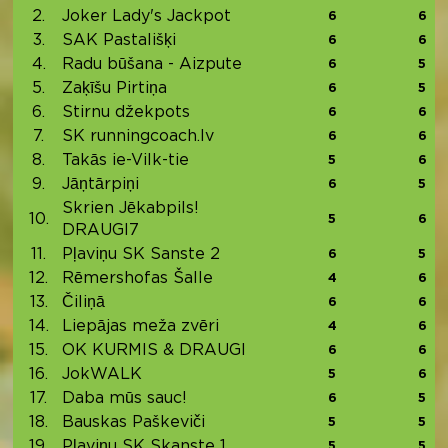
2.
Joker Lady's Jackpot
6
6
3.
SAK Pastališķi
6
6
4.
Radu būšana - Aizpute
6
5
5.
Zaķīšu Pirtiņa
6
5
6.
Stirnu džekpots
6
6
7.
SK runningcoach.lv
6
6
8.
Takās ie-Vilk-tie
5
6
9.
Jāņtārpiņi
6
5
Skrien Jēkabpils!
10.
5
6
DRAUGI7
11.
Pļaviņu SK Sanste 2
6
5
12.
Rēmershofas Šalle
4
6
13.
Čiliņā
6
6
14.
Liepājas meža zvēri
4
6
15.
OK KURMIS & DRAUGI
6
6
16.
JokWALK
5
6
17.
Daba mūs sauc!
6
5
18.
Bauskas Paškeviči
5
5
19.
Pļaviņu SK Skanste 1
5
5