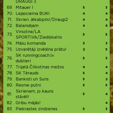
DRAUGI 3
69.
Mitauer I
5
3
70.
Lejasciema BUKI
4
4
71.
Skrien Jēkabpils!/Draugi2
4
4
72.
Balansējam
4
6
Virsotne/LA
73.
5
5
SPORTIVA/Ziediņkalns
74.
Māsu komanda
3
3
75.
Uzvarētāji izvēdina prātu!
2
5
SK runningcoach.lv
76.
5
3
dublieri
77.
Trijatā Čilkotinas mežos
4
4
78.
SK Tērauds
5
4
79.
Bankisti un Suns
5
2
80.
Resnie putni
5
5
Skrienam, jo kauns
81.
5
4
stāvēt!
82.
Gribu mājās!
4
83.
Piekrastes zirdzenes
5
3