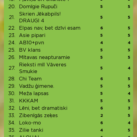
20.
Domīgie Rupuči
5
5
Skrien Jēkabpils!
21.
5
5
DRAUGI 4
22.
Elpas nav, bet dzīvi esam
6
5
23.
Asie pipari
5
5
24.
AB10+pvn
4
4
25.
BV klans
5
5
26.
Mītavas neapturamie
5
5
Rieksti mīl Vāveres
27.
5
4
Smukie
28.
Chi Team
6
5
29.
Vadžu ģimene.
5
5
30.
Meža lapsas
5
4
31.
KKKAM
5
5
32.
Lēni, bet dramatiski
6
3
33.
Zibenīgās zeķes
2
5
34.
Loko-mo
6
4
35.
Zilie tanki
4
5