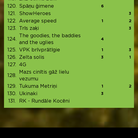
120.
Spāņu ģimene
6
121.
ShowHeroes
3
122.
Average speed
1
2
123.
Trīs zaķi
3
The goodies, the baddies
124.
4
and the uglies
125.
VPK brīvprātīgie
1
3
126.
Zelta solis
3
1
127.
4G
Mazs cinītis gāž lielu
128.
vezumu
129.
Tukuma Metriņi
1
2
130.
Ukinaki
3
131.
RK - Rundāle Kocēni