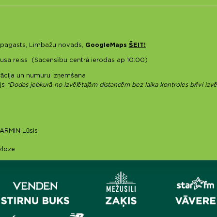
s pagasts, Limbažu novads,
GoogleMaps
ŠEIT!
sa reiss (Sacensību centrā ierodas ap 10:00)
rācija un numuru izņemšana
ējs
*Dodas jebkurā no izvēlētajām distancēm bez laika kontroles brīvi izvēlē
GARMIN Lūsis
zloze