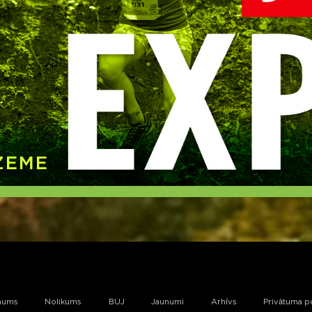
mums
Nolikums
BUJ
Jaunumi
Arhīvs
Privātuma po