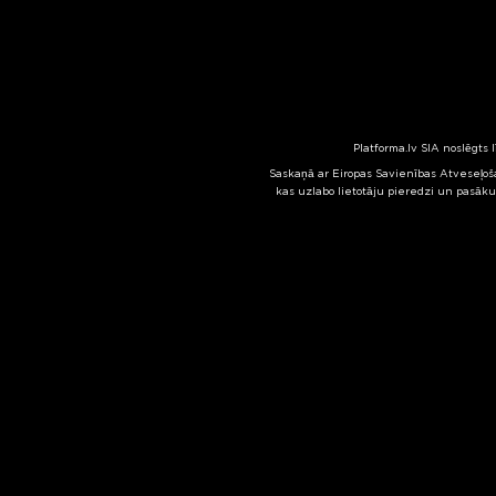
Platforma.lv SIA noslēgts 
Saskaņā ar Eiropas Savienības Atveseļoša
kas uzlabo lietotāju pieredzi un pasāku