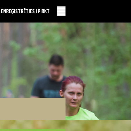
EN
REĢISTRĒTIES I PIRKT