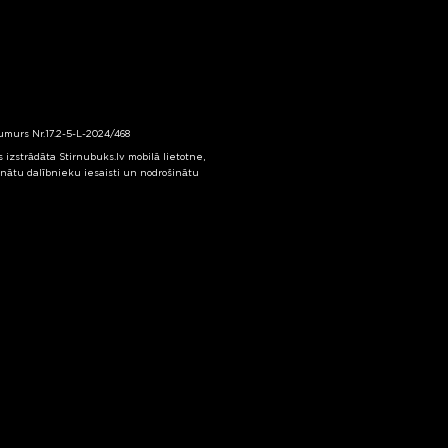
numurs Nr.17.2-5-L-2024/468
izstrādāta Stirnubuks.lv mobilā lietotne,
inātu dalībnieku iesaisti un nodrošinātu