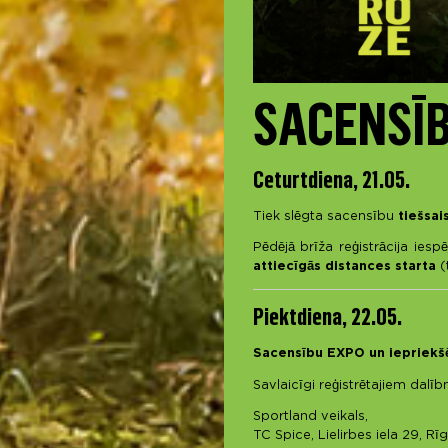
SACENSĪ
Ceturtdiena, 21.05.
Tiek slēgta sacensību
tiešsai
Pēdējā brīža reģistrācija ies
attiecīgās distances starta
(
Piektdiena, 22.05.
Sacensību EXPO un iepriekš
Savlaicīgi reģistrētajiem dalīb
Sportland veikals,
TC Spice, Lielirbes iela 29, Rī