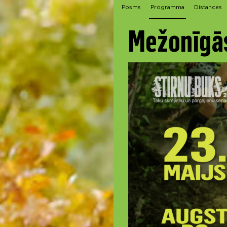
Posms
Programma
Distances
Mežonīgās