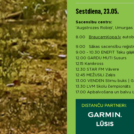
Sestdiena, 23.05.
Sacensību centrs:
'Augstrozes Robiņi', Umurga
8.00
BraucamKopa.lv
autobu
9.00 Sākas sacensību reģist
9.00 - 10.30 ENEFIT Taku gāj
12.00 GARDU MUTI Susurs
12.15 Kanikross
12.30 STAR FM Vāvere
12:45 MEŽUSILI Zaķis
13.00 VENDEN Stirnu buks | 
13.30 LVM Skolu čempionāts
17.00 Apbalvošana un balvu i