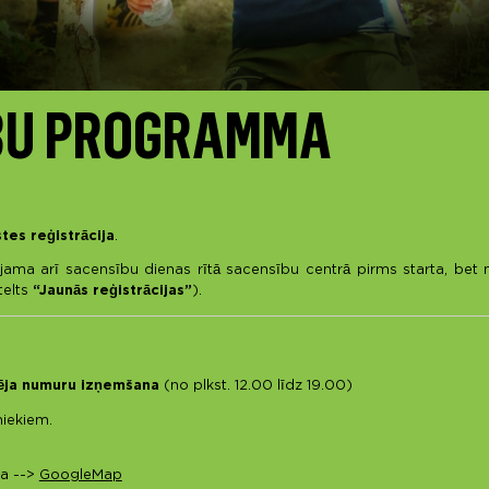
BU PROGRAMMA
stes reģistrācija
.
pējama arī sacensību dienas rītā sacensību centrā pirms starta, bet
telts
“Jaunās reģistrācijas”
).
ēja numuru izņemšana
(no plkst. 12.00 līdz 19.00)
niekiem.
ga -->
GoogleMap