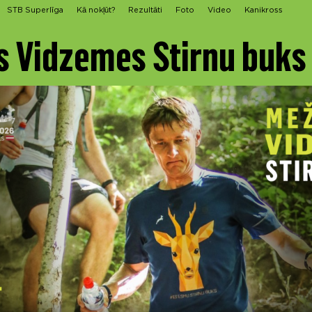
STB Superlīga
Kā nokļūt?
Rezultāti
Foto
Video
Kanikross
 Vidzemes Stirnu buks