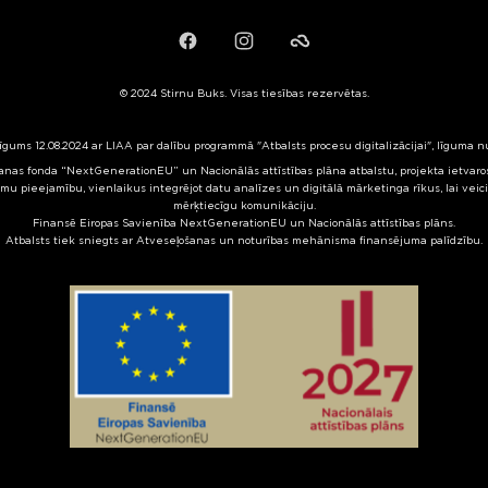
Facebook
Instagram
Failiem.lv
© 2024 Stirnu Buks. Visas tiesības rezervētas.
līgums 12.08.2024 ar LIAA par dalību programmā "Atbalsts procesu digitalizācijai", līguma 
nas fonda “NextGenerationEU” un Nacionālās attīstības plāna atbalstu, projekta ietvaros 
mu pieejamību, vienlaikus integrējot datu analīzes un digitālā mārketinga rīkus, lai veic
mērķtiecīgu komunikāciju.
Finansē Eiropas Savienība NextGenerationEU un Nacionālās attīstības plāns.
Atbalsts tiek sniegts ar Atveseļošanas un noturības mehānisma finansējuma palīdzību.