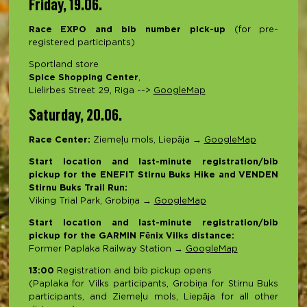
Friday, 19.06.
Race EXPO and bib number pick-up
(for pre-
registered participants)
Sportland store
Spice Shopping Center
,
Lielirbes Street 29, Riga -->
GoogleMap
Saturday, 20.06.
Race Center:
Ziemeļu mols, Liepāja →
GoogleMap
Start location and last-minute registration/bib
pickup for the ENEFIT Stirnu Buks Hike and VENDEN
Stirnu Buks Trail Run:
Viking Trial Park, Grobiņa →
GoogleMap
Start location and last-minute registration/bib
pickup for the GARMIN Fēnix Vilks distance:
Former Paplaka Railway Station →
GoogleMap
13:00
Registration and bib pickup opens
(Paplaka for Vilks participants, Grobiņa for Stirnu Buks
participants, and Ziemeļu mols, Liepāja for all other