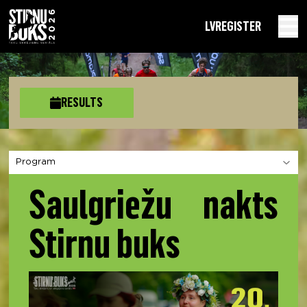
LV
REGISTER
RESULTS
Choose a section
Saulgriežu nakts
Stirnu buks