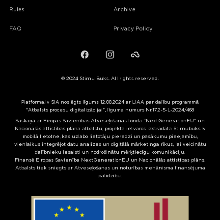
Rules
Archive
FAQ
Privacy Policy
Facebook
Instagram
Failiem.lv
© 2024 Stirnu Buks. All rights reserved.
Platforma.lv SIA noslēgts līgums 12.08.2024 ar LIAA par dalību programmā
"Atbalsts procesu digitalizācijai", līguma numurs Nr.17.2-5-L-2024/468
Saskaņā ar Eiropas Savienības Atveseļošanas fonda “NextGenerationEU” un
Nacionālās attīstības plāna atbalstu, projekta ietvaros izstrādāta Stirnubuks.lv
mobilā lietotne, kas uzlabo lietotāju pieredzi un pasākumu pieejamību,
vienlaikus integrējot datu analīzes un digitālā mārketinga rīkus, lai veicinātu
dalībnieku iesaisti un nodrošinātu mērķtiecīgu komunikāciju.
Finansē Eiropas Savienība NextGenerationEU un Nacionālās attīstības plāns.
Atbalsts tiek sniegts ar Atveseļošanas un noturības mehānisma finansējuma
palīdzību.