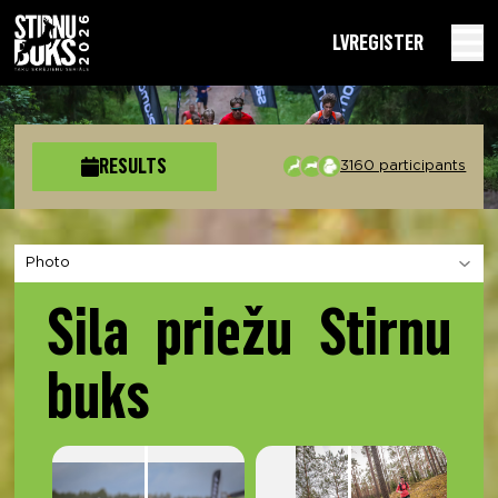
LV
REGISTER
RESULTS
3160 participants
Choose a section
Sila priežu Stirnu
buks