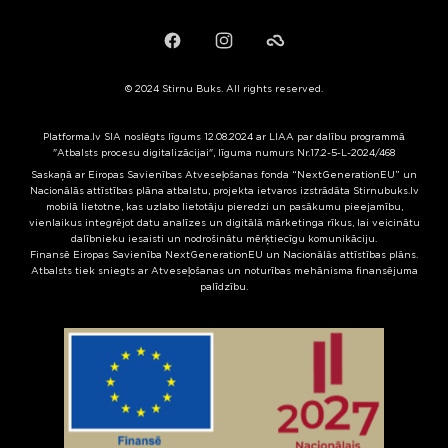
Facebook
Instagram
Failiem.lv
© 2024 Stirnu Buks. All rights reserved.
Platforma.lv SIA noslēgts līgums 12.08.2024 ar LIAA par dalību programmā
"Atbalsts procesu digitalizācijai", līguma numurs Nr.17.2-5-L-2024/468
Saskaņā ar Eiropas Savienības Atveseļošanas fonda “NextGenerationEU” un
Nacionālās attīstības plāna atbalstu, projekta ietvaros izstrādāta Stirnubuks.lv
mobilā lietotne, kas uzlabo lietotāju pieredzi un pasākumu pieejamību,
vienlaikus integrējot datu analīzes un digitālā mārketinga rīkus, lai veicinātu
dalībnieku iesaisti un nodrošinātu mērķtiecīgu komunikāciju.
Finansē Eiropas Savienība NextGenerationEU un Nacionālās attīstības plāns.
Atbalsts tiek sniegts ar Atveseļošanas un noturības mehānisma finansējuma
palīdzību.