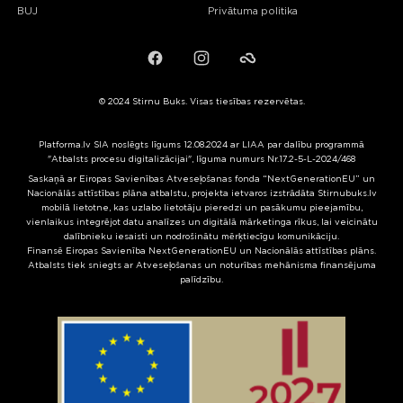
BUJ
Privātuma politika
Facebook
Instagram
Failiem.lv
© 2024 Stirnu Buks. Visas tiesības rezervētas.
Platforma.lv SIA noslēgts līgums 12.08.2024 ar LIAA par dalību programmā
"Atbalsts procesu digitalizācijai", līguma numurs Nr.17.2-5-L-2024/468
Saskaņā ar Eiropas Savienības Atveseļošanas fonda “NextGenerationEU” un
Nacionālās attīstības plāna atbalstu, projekta ietvaros izstrādāta Stirnubuks.lv
mobilā lietotne, kas uzlabo lietotāju pieredzi un pasākumu pieejamību,
vienlaikus integrējot datu analīzes un digitālā mārketinga rīkus, lai veicinātu
dalībnieku iesaisti un nodrošinātu mērķtiecīgu komunikāciju.
Finansē Eiropas Savienība NextGenerationEU un Nacionālās attīstības plāns.
Atbalsts tiek sniegts ar Atveseļošanas un noturības mehānisma finansējuma
palīdzību.