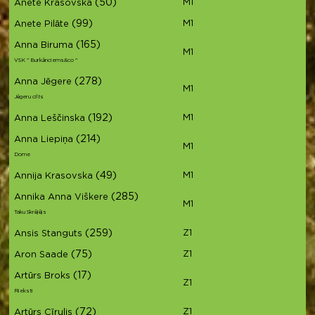
(50)
M1
Anete Krasovska
(99)
M1
Anete Pilāte
(165)
Anna Biruma
M1
VSK " Burkānciems&co "
(278)
Anna Jēgere
M1
Jēgeru cilts
(192)
M1
Anna Leščinska
(214)
Anna Liepiņa
M1
Dome
(49)
M1
Annija Krasovska
(285)
Annika Anna Viškere
M1
Taku Skrējējs
(259)
Z1
Ansis Stanguts
(75)
Z1
Aron Saade
(17)
Artūrs Broks
Z1
Rieksti
(72)
Z1
Artūrs Cīrulis