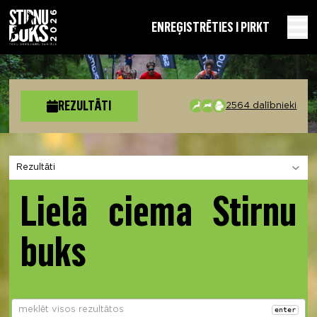
EN
REĢISTRĒTIES I PIRKT
REZULTĀTI
2564 dalībnieki
Izvēlies sadaļu
Lielā ciema Stirnu
buks
enter