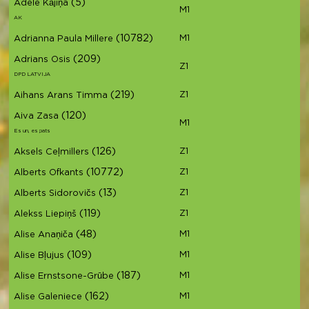
(5)
Adele Kājiņa
M1
AK
(10782)
M1
Adrianna Paula Millere
(209)
Adrians Osis
Z1
DPD LATVIJA
(219)
Z1
Aihans Arans Timma
(120)
Aiva Zasa
M1
Es un, es pats
(126)
Z1
Aksels Ceļmillers
(10772)
Z1
Alberts Ofkants
(13)
Z1
Alberts Sidorovičs
(119)
Z1
Alekss Liepiņš
(48)
M1
Alise Anaņiča
(109)
M1
Alise Bļujus
(187)
M1
Alise Ernstsone-Grūbe
(162)
M1
Alise Galeniece