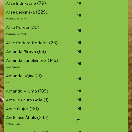
(79)
M1
Alise Indriksone
(229)
Alise Leščinska
M1
MENESSAPTIEKA
(30)
Alise Poļaka
M1
Marienburgas Vilki
(26)
M1
Alise Rodere-Roderte
(63)
M1
Amanda Birova
(146)
Amanda Junolainena
M1
Juno Runners
(4)
Amanda Kājiņa
M1
AK
(189)
M1
Amanda Viļuma
(1)
M1
Amālija Laura Gaile
(110)
M1
Ance Bļujus
(245)
Andreass Ābuls
Z1
CBDLatvia.lv