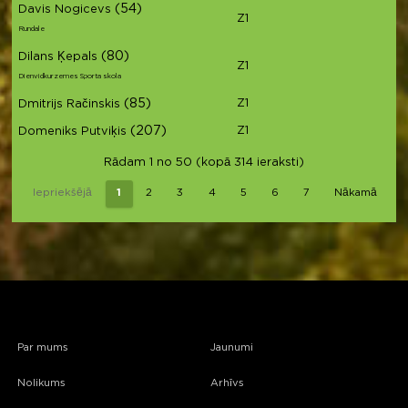
(54)
Davis Nogicevs
Z1
Rundale
(80)
Dilans Ķepals
Z1
Dienvidkurzemes Sporta skola
(85)
Z1
Dmitrijs Račinskis
(207)
Z1
Domeniks Putviķis
Rādam 1 no 50 (kopā 314 ieraksti)
Iepriekšējā
1
2
3
4
5
6
7
Nākamā
Par mums
Jaunumi
Nolikums
Arhīvs