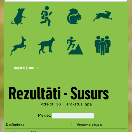
Kopvērtējums
Rezultāti - Susurs
Attēlot
ierakstus lapā
Meklēt:
Dalībnieks
Vecuma grupa