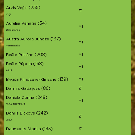
(255)
Arvis Veģis
Z1
Veģi
(34)
Aurēlija Vanaga
M1
Zaļais kurss
(137)
Austra Aurora Jundze
M1
mammadaba
(208)
M1
Beāte Puisāne
(168)
Beāte Pūpola
M1
Pūpoli
(139)
M1
Brigita Klindžāne-Klinšāne
(86)
Z1
Damirs Gadžijevs
(249)
Daniela Zorina
M1
TUSA TRI TEAM
(242)
Daniils Bičkovs
Z1
Susuri
(133)
Z1
Daumants Stonka