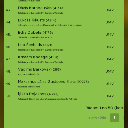
Tukuma 2. vidusskola
Dāvis Karabauskis
(4134)
43.
U14V
Priekules vidusskola/FK Bandava/Priekule
Lūkass Ķikusts
(4214)
44.
U14V
Salaspils novada pašvaldības iestāde "Salaspils 2. vidusskola"
Edijs Dobelis
(4179)
45.
U14V
Jēkabpils 2. vidusskola/KROKUS
Leo Šenfelds
(4121)
46.
U14V
Priekules vidusskola/FK Bandava/Priekule
Kristers Kadeģis
(4119)
47.
U14V
Priekules vidusskola/FK Bandava/Priekule
Vadims Barkovs
(4288)
48.
U14V
Engures vidusskola
Maksimus Jānis Gustsons-Kuks
(10273)
49.
U14V
Rubenes pamatskola
Ņikita Poļakovs
(4393)
50.
U14V
Tukuma E. Birznieka-Upīša 1. pamatskola/Sporta Patriots
Rādam 1 no 50 (kopā 6
Iepriekšējā
1
2