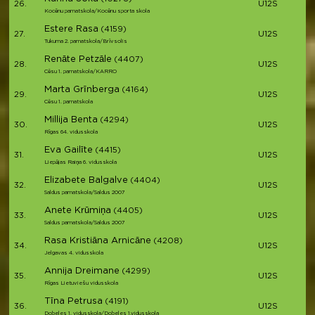
26.
U12S
Kocēnu pamatskola/Kocēnu sporta skola
Estere Rasa
(4159)
27.
U12S
Tukuma 2. pamatskola/Brīvsolis
Renāte Petzāle
(4407)
28.
U12S
Cēsu 1. pamatskola/KARRO
Marta Grīnberga
(4164)
29.
U12S
Cēsu 1. pamatskola
Millija Benta
(4294)
30.
U12S
Rīgas 64. vidusskola
Eva Gailīte
(4415)
31.
U12S
Liepājas Raiņa 6. vidusskola
Elizabete Balgalve
(4404)
32.
U12S
Saldus pamatskola/Saldus 2007
Anete Krūmiņa
(4405)
33.
U12S
Saldus pamatskola/Saldus 2007
Rasa Kristiāna Arnicāne
(4208)
34.
U12S
Jelgavas 4. vidusskola
Annija Dreimane
(4299)
35.
U12S
Rīgas Lietuviešu vidusskola
Tīna Petrusa
(4191)
36.
U12S
Dobeles 1. vidusskola/Dobeles 1.vidusskola