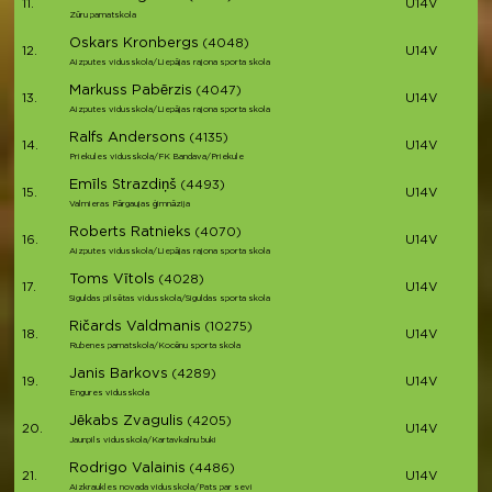
11.
U14V
Zūru pamatskola
Oskars Kronbergs
(4048)
12.
U14V
Aizputes vidusskola/Liepājas rajona sporta skola
Markuss Pabērzis
(4047)
13.
U14V
Aizputes vidusskola/Liepājas rajona sporta skola
Ralfs Andersons
(4135)
14.
U14V
Priekules vidusskola/FK Bandava/Priekule
Emīls Strazdiņš
(4493)
15.
U14V
Valmieras Pārgaujas ģimnāzija
Roberts Ratnieks
(4070)
16.
U14V
Aizputes vidusskola/Liepājas rajona sporta skola
Toms Vītols
(4028)
17.
U14V
Siguldas pilsētas vidusskola/Siguldas sporta skola
Ričards Valdmanis
(10275)
18.
U14V
Rubenes pamatskola/Kocēnu sporta skola
Janis Barkovs
(4289)
19.
U14V
Engures vidusskola
Jēkabs Zvagulis
(4205)
20.
U14V
Jaunpils vidusskola/Kartavkalnu buki
Rodrigo Valainis
(4486)
21.
U14V
Aizkraukles novada vidusskola/Pats par sevi