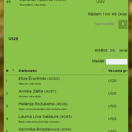
(4489)
49.
U12V
Pilsrundāles vidusskola
Rādam 1 no 49 (kopā 4
Iepriekšējā
1
U12S
Attēlot
ierakst
Meklēt:
#
Dalībnieks
Vecuma grup
Elīza Ērenfrīde
(4030)
1.
U12S
Rīgas 84. vidusskola
Annika Zālīte
(4037)
2.
U12S
Ulbrokas vidusskola
Melānija Rožukalne
(4506)
3.
U12S
Rīgas Centra humanitārā vidusskola/Auseklis
Lauma Līva Saklaure
(4083)
4.
U12S
Ādažu vidusskola/Bermudu sešstūris
Veronika Bogdanova
(4144)
5.
U12S