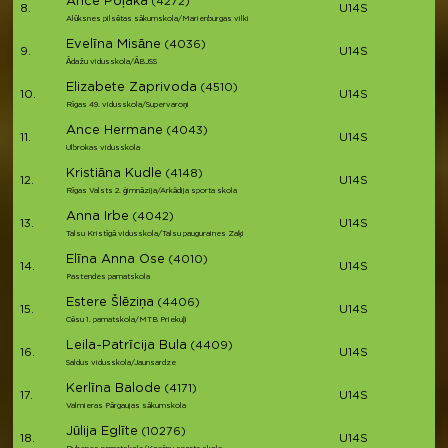
Ance Poļaka
(4272)
8.
U14S
Alūksnes pilsētas sākumskola/Marienburgas vilki
Evelīna Misāne
(4036)
9.
U14S
Ādažu vidusskola/ĀBJSS
Elizabete Zaprivoda
(4510)
10.
U14S
Rīgas 49. vidusskola/Supervaroņi
Ance Hermane
(4043)
11.
U14S
Ulbrokas vidusskola
Kristiāna Kudle
(4148)
12.
U14S
Rīgas Valsts 2. ģimnāzija/Arkādija sporta skola
Anna Irbe
(4042)
13.
U14S
Talsu Kristīgā vidusskola/Talsu pauguraines Zaķi
Elīna Anna Ose
(4010)
14.
U14S
Pastendes pamatskola
Estere Šlēziņa
(4406)
15.
U14S
Cēsu 1. pamatskola/MTB Priekuļi
Leila-Patrīcija Bula
(4409)
16.
U14S
Saldus vidusskola/Jaunsardze
Kerlīna Balode
(4171)
17.
U14S
Valmieras Pārgaujas sākumskola
Jūlija Eglīte
(10276)
18.
U14S