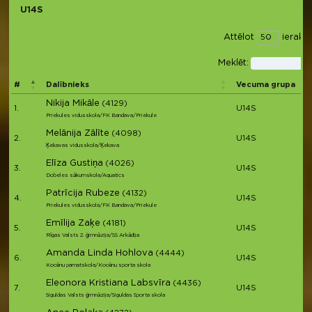
U14S
Attēlot
ierakst
Meklēt:
#
Dalībnieks
Vecuma grupa
Nikija Mikāle
(4129)
1.
U14S
Priekules vidusskola/FK Bandava/Priekule
Melānija Zālīte
(4098)
2.
U14S
Ķekavas vidusskola/Ķekava
Elīza Gustiņa
(4026)
3.
U14S
Dobeles sākumskola/Aquatics
Patrīcija Rubeze
(4132)
4.
U14S
Priekules vidusskola/FK Bandava/Priekule
Emīlija Zaķe
(4181)
5.
U14S
Rīgas Valsts 2. ģimnāzija/SS Arkādija
Amanda Linda Hohlova
(4444)
6.
U14S
Kocēnu pamatskola/Kocēnu sporta skola
Eleonora Kristiana Labsvīra
(4436)
7.
U14S
Siguldas Valsts ģimnāzija/Siguldas Sporta skola