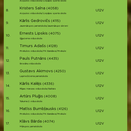
Aizputes vidusskola/Liepājas sporta skola
Kristers Salna
(4058)
8.
U12V
Aizputes vidusskola/Liepājas sporta skola
Kārlis Gedrovičs
(4115)
9.
U12V
Jaunmārupes pamatskola/Jaunmārupe skrien!
Ernests Lipskis
(4075)
10.
U12V
Iļģuciema vidusskola
Timurs Adašs
(4128)
11.
U12V
Priekules vidusskola/FK Bandava/Priekule
Pauls Putnāns
(4435)
12.
U12V
Brocēnu vidusskola
Gustavs Akimovs
(4250)
13.
U12V
Lapmežciema pamatskola
Kārlis Kalējs
(4336)
14.
U12V
Rīgas Hanzas vidusskola/Baltais
Artūrs Pluğis
(4008)
15.
U12V
Tukuma 2. vidusskola
Matīss Bumbļausks
(4126)
16.
U12V
Priekules vidusskola/FK Bandava/Priekule
Klāvs Bārda
(4074)
17.
U12V
Mārupes pamatskola