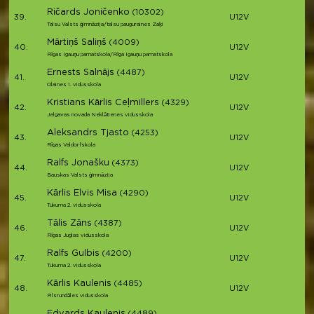
Ričards Joničenko
(10302)
39.
U12V
Talsu Valsts ģimnāzija/talsu pauguraines Zaķi
Mārtiņš Saliņš
(4009)
40.
U12V
Rīgas Igauņu pamatskola/Rīga Igauņu pamatskola
Ernests Salnājs
(4487)
41.
U12V
Olaines 1. vidusskola
Kristians Kārlis Ceļmillers
(4329)
42.
U12V
Jelgavas novada Neklātienes vidusskola
Aleksandrs Tjasto
(4253)
43.
U12V
Rīgas Valdorfskola
Ralfs Jonašku
(4373)
44.
U12V
Bauskas Valsts ģimnāzija
Kārlis Elvis Misa
(4290)
45.
U12V
Tukuma 2. vidusskola
Tālis Zāns
(4387)
46.
U12V
Rīgas Juglas vidusskola
Ralfs Gulbis
(4200)
47.
U12V
Tukuma 2. vidusskola
Kārlis Kaulenis
(4485)
48.
U12V
Pilsrundāles vidusskola
Edvards Kaulenis