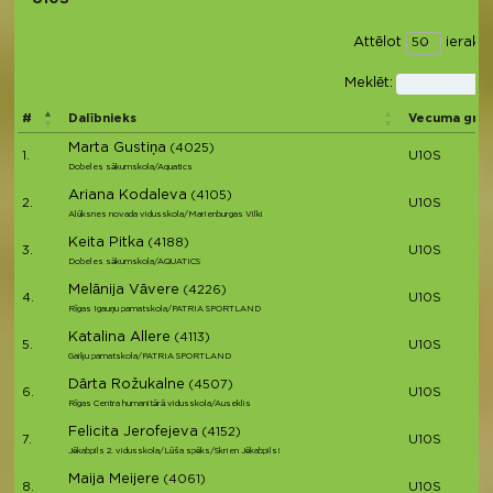
Attēlot
ierakst
Meklēt:
#
Dalībnieks
Vecuma gru
Marta Gustiņa
(4025)
1.
U10S
Dobeles sākumskola/Aquatics
Ariana Kodaleva
(4105)
2.
U10S
Alūksnes novada vidusskola/Marienburgas Vilki
Keita Pitka
(4188)
3.
U10S
Dobeles sākumskola/AQUATICS
Melānija Vāvere
(4226)
4.
U10S
Rīgas Igauņu pamatskola/PATRIA SPORTLAND
Katalina Allere
(4113)
5.
U10S
Gaiķu pamatskola/PATRIA SPORTLAND
Dārta Rožukalne
(4507)
6.
U10S
Rīgas Centra humanitārā vidusskola/Auseklis
Felicita Jerofejeva
(4152)
7.
U10S
Jēkabpils 2. vidusskola/Lūša spēks/Skrien Jēkabpils!
Maija Meijere
(4061)
8.
U10S