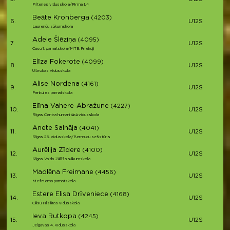
Piltenes vidusskola/Firma L4
Beāte Kronberga
(4203)
6.
U12S
Laurenču sākumskola
Adele Šlēziņa
(4095)
7.
U12S
Cēsu 1. pamatskola/MTB Priekuļi
Elīza Fokerote
(4099)
8.
U12S
Ulbrokas vidusskola
Alise Nordena
(4161)
9.
U12S
Penkules pamatskola
Elīna Vahere-Abražune
(4227)
10.
U12S
Rīgas Centra humanitārā vidusskola
Anete Salnāja
(4041)
11.
U12S
Rīgas 25. vidusskola/Bermudu sešstūris
Aurēlija Zīdere
(4100)
12.
U12S
Rīgas Valda Zālīša sākumskola
Madlēna Freimane
(4456)
13.
U12S
Mežciema pamatskola
Estere Elisa Drīveniece
(4168)
14.
U12S
Cēsu Pilsētas vidusskola
Ieva Rutkopa
(4245)
15.
U12S
Jelgavas 4. vidusskola