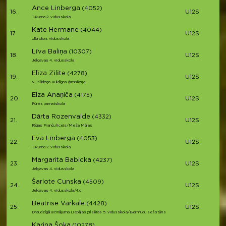
Ance Linberga
(4052)
16.
U12S
Tukuma 2. vidusskola
Kate Hermane
(4044)
17.
U12S
Ulbrokas vidusskola
Līva Baliņa
(10307)
18.
U12S
Jelgavas 4. vidusskola
Elīza Zīlīte
(4278)
19.
U12S
V. Plūdoņa Kuldīgas ģimnāzija
Elza Anaņiča
(4175)
20.
U12S
Pūres pamatskola
Dārta Rozenvalde
(4332)
21.
U12S
Rīgas Franču licejs/Meža Mājas
Eva Linberga
(4053)
22.
U12S
Tukuma 2. vidusskola
Margarita Babicka
(4237)
23.
U12S
Jelgavas 4. vidusskola
Šarlote Cunska
(4509)
24.
U12S
Jelgavas 4. vidusskola/4.c
Beatrise Varkale
(4428)
25.
U12S
Draudzīgā aicinājuma Liepājas pilsētas 5. vidusskola/Bermudu sešstūris
Karina Šoka
(10278)