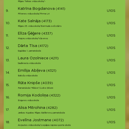
Rīgas Teikas vidusskola/-
Katrīna Bogdanova
(4141)
9.
U10S
Piltenes vidusskola/Firma L4
Kate Salnāja
(4173)
10.
U10S
Rīgas 25. vidusskola/Bermudu sešstūris
Elīza Ģēģere
(4337)
11.
U10S
Majoru vidusskola/Vāveres
Dārta Tīsa
(4172)
12.
U10S
Siguldas 1. pamatskola
Laura Ozolniece
(4211)
13.
U10S
Saulkrastu vidusskola
Emīlija Abiļeva
(4321)
14.
U10S
Baložu vidusskola
Rūta Knipše
(4039)
15.
U10S
Pamatskola "Rīdze"/Lielie Dibeni
Romija Kodoliņa
(4322)
16.
U10S
Engures vidusskola
Alisa Mitrohina
(4282)
17.
U10S
Jankas Kupalas Rīgas Baltkrievu pamatskola
Evelīna Jostmane
(4072)
18.
U10S
Aizputes vidusskola/Liepājas rajona sporta skola