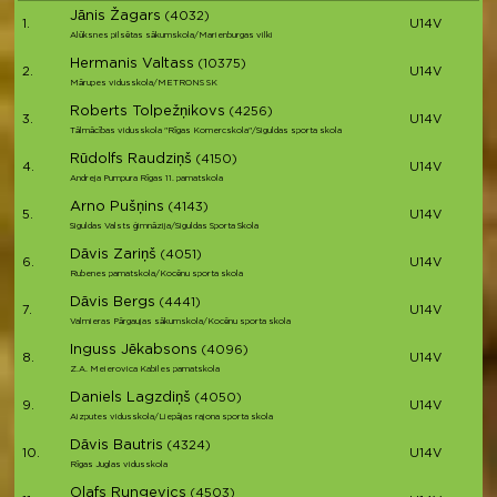
Jānis Žagars
(4032)
1.
U14V
Alūksnes pilsētas sākumskola/Marienburgas vilki
Hermanis Valtass
(10375)
2.
U14V
Mārupes vidusskola/METRONS SK
Roberts Tolpežņikovs
(4256)
3.
U14V
Tālmācības vidusskola "Rīgas Komercskola"/Siguldas sporta skola
Rūdolfs Raudziņš
(4150)
4.
U14V
Andreja Pumpura Rīgas 11. pamatskola
Arno Pušņins
(4143)
5.
U14V
Siguldas Valsts ģimnāzija/Siguldas Sporta Skola
Dāvis Zariņš
(4051)
6.
U14V
Rubenes pamatskola/Kocēnu sporta skola
Dāvis Bergs
(4441)
7.
U14V
Valmieras Pārgaujas sākumskola/Kocēnu sporta skola
Inguss Jēkabsons
(4096)
8.
U14V
Z.A. Meierovica Kabiles pamatskola
Daniels Lagzdiņš
(4050)
9.
U14V
Aizputes vidusskola/Liepājas rajona sporta skola
Dāvis Bautris
(4324)
10.
U14V
Rīgas Juglas vidusskola
Olafs Rungevics
(4503)