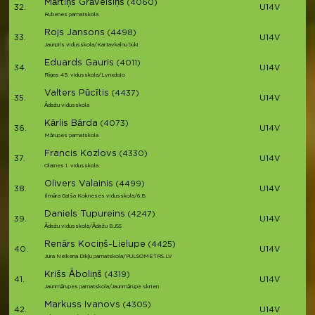
Mārtiņš Grāvelsiņš
(4060)
32.
U14V
Rubenes pamatskola
Rojs Jansons
(4498)
33.
U14V
Jaunpils vidusskola/Kartavkalnu buki
Eduards Gauris
(4011)
34.
U14V
Rīgas 45. vidusskola/Lynxdojo
Valters Pūcītis
(4437)
35.
U14V
Ādažu vidusskola
Kārlis Bārda
(4073)
36.
U14V
Mārupes pamatskola
Francis Kozlovs
(4330)
37.
U14V
Olaines 1. vidusskola
Olivers Valainis
(4499)
38.
U14V
Ilmāra Gaiša Kokneses vidusskola/6.B
Daniels Tupureins
(4247)
39.
U14V
Ādažu vidusskola/Ādažu BJSS
Renārs Kociņš-Lielupe
(4425)
40.
U14V
Jura Neikena Dikļu pamatskola/PULSOMETRS.LV
Krišs Āboliņš
(4319)
41.
U14V
Jaunmārupes pamatskola/Jaunmārupe skrien
Markuss Ivanovs
(4305)
42.
U14V