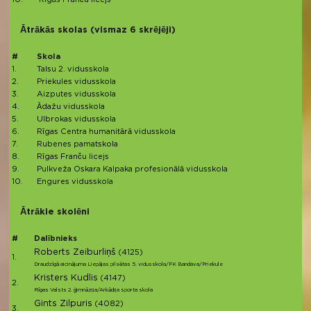
Ātrākās skolas (vismaz 6 skrējēji)
#
Skola
1.
Talsu 2. vidusskola
2.
Priekules vidusskola
3.
Aizputes vidusskola
4.
Ādažu vidusskola
5.
Ulbrokas vidusskola
6.
Rīgas Centra humanitārā vidusskola
7.
Rubenes pamatskola
8.
Rīgas Franču licejs
9.
Pulkveža Oskara Kalpaka profesionālā vidusskola
10.
Engures vidusskola
Ātrākie skolēni
#
Dalībnieks
Roberts Zeiburliņš
(4125)
1.
Draudzīgā aicinājuma Liepājas pilsētas 5. vidusskola/FK Bandava/Priekule
Kristers Kudlis
(4147)
2.
Rīgas Valsts 2. ģimnāzija/Arkādija sporta skola
Gints Zilpuris
(4082)
3.