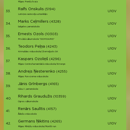
Rīgas Franču licejs
Ralfs Onskulis
(5194)
33.
U10V
Latvijas autoceļu uzturētājs
Marks Ceļmillers
(4328)
34.
U10V
Salgales pamatskola
Ernests Ozols
(10303)
35.
U10V
Privātā sākumskola "DOMDARIS"
Teodors Peļņa
(4243)
36.
U10V
Krimuldas vidusskola/Ziemeļpols SK
Kaspars Ozoliņš
(4296)
37.
U10V
Rīgas Centra humanitārā vidusskola/Emergn
Andrejs Ņesterenko
(4255)
38.
U10V
Rīgas Purvciema vidusskola
Jānis Grīnbergs
(4165)
39.
U10V
Cēsu 1. pamatskola
Rihards Graudužis
(10359)
40.
U10V
Ogres sākumskola
Renārs Saulītis
(4157)
41.
U10V
Ādažu vidusskola
Germans Ņikitins
(4265)
42.
U10V
Rīgas Rīnūžu vidusskola/Ronīši run