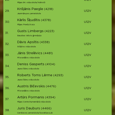
28.
U12V
Rīgas 84. vidusskola/Kalnieši
Krišjānis Paegle
(4218)
29.
U12V
Jaunmārupes pamatskola
Kārlis Šķudītis
(4378)
30.
U12V
Rīgas Franču licejs
Gusts Limbergs
(4223)
31.
U12V
Bauskas Valsts ģimnāzija
Dāvis Apsītis
(4338)
32.
U12V
Ikšķiles vidusskola
Jānis Strelēvics
(4481)
33.
U12V
Pilsrundāles vidusskola
Deniss Gasperts
(4104)
34.
U12V
Jauno līderu vidusskola
Roberts Toms Lērme
(4293)
35.
U12V
Jauno līderu vidusskola
Austris Bičevskis
(4476)
36.
U12V
Pilsrundāles vidusskola
Artūrs Pormanis
(4394)
37.
U12V
Rīgas Centra humanitārā vidusskola
Juris Dauburs
(4466)
38.
U12V
Carnikavas pamatskola/SocialGuruLab