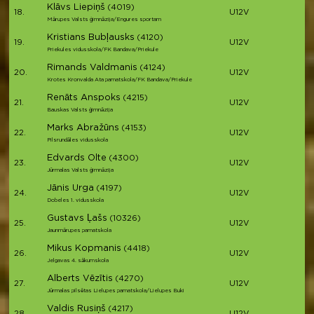
Klāvs Liepiņš
(4019)
18.
U12V
Mārupes Valsts ģimnāzija/Engures sportam
Kristians Bubļausks
(4120)
19.
U12V
Priekules vidusskola/FK Bandava/Priekule
Rimands Valdmanis
(4124)
20.
U12V
Krotes Kronvalda Ata pamatskola/FK Bandava/Priekule
Renāts Anspoks
(4215)
21.
U12V
Bauskas Valsts ģimnāzija
Marks Abražūns
(4153)
22.
U12V
Pilsrundāles vidusskola
Edvards Olte
(4300)
23.
U12V
Jūrmalas Valsts ģimnāzija
Jānis Urga
(4197)
24.
U12V
Dobeles 1. vidusskola
Gustavs Ļašs
(10326)
25.
U12V
Jaunmārupes pamatskola
Mikus Kopmanis
(4418)
26.
U12V
Jelgavas 4. sākumskola
Alberts Vēzītis
(4270)
27.
U12V
Jūrmalas pilsētas Lielupes pamatskola/Lielupes Buki
Valdis Rusiņš
(4217)