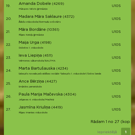
Amanda Dobele
(4269)
19.
U10S
Mārupes Valsts ģimnāzija
Madara Māra Saklaure
(4372)
20.
U10S
Ādažu vidusskola/Bermudu sešstūris
Māra Bordāne
(10361)
21.
U10S
Rīgas Katoļu ģimnāzija
Maija Urga
(4198)
22.
U10S
Dobeles 1. vidusskola
Ieva Liepiņa
(4511)
23.
U10S
Valmieras sākumskola/BALTMA
Marta Bartušauska
(4234)
24.
U10S
Salaspils novada pašvaldības iestāde "Salaspils 1. vidusskola"/Doles banda
Ance Bērziņa
(4427)
25.
U10S
Smārdes pamatskola
Paula Marija Mačevska
(4304)
26.
U10S
Jelgavas 4. vidusskola/Machinji
Jasmīna Kriuliņa
(4419)
27.
U10S
Rīgas Imantas vidusskola
Rādam 1 no 27 (kopā 27
Iepriekšējā
1