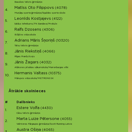
Bauskas Valsts ģimnāzija
Matīss Oto Filippovs
(4078)
4.
Murjāņu sporta ģimnāzija/Siguldas sporta skola
Leonīds Kostjajevs
(4122)
5.
Saldus tehnikums/FK Bandava/Priekule
Ralfs Dzosens
(4306)
6.
Ikšķiles vidusskola
Adrians Māris Šņoriņš
(10320)
7.
Talsu Valsts ģimnāzija
Jānis Riekstiņš
(4066)
8.
Rīgas Franču licejs
Jānis Žagars
(4032)
9.
Alūksnes pilsētas sākumskola/Marienburgas vilki
Hermanis Valtass
(10375)
10.
Mārupes vidusskola/METRONS SK
Ātrākie skolnieces
#
Dalībnieks
Estere Volfa
(4430)
1.
Cēsu Valsts ģimnāzija
Marta Luize Pētersone
(4055)
2.
Valmieras Pārgaujas ģimnāzija/Scott Running Latvia
Austra Ošiņa
(4065)