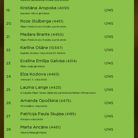
Rubenes pamatskola/Kocēnu sporta skola
Kristiāna Anspoka
(4091)
19.
U14S
Bauskas Valsts ģimnāzija
Roze Stulberga
(4451)
20.
U14S
Rīgas Franču licejs/Kocēnu sporta skola
Madara Brante
(4450)
21.
U14S
Rīgas Franču licejs/Kocēnu sporta skola
Karlīna Ošāne
(10347)
22.
U14S
Siguldas pilsētas vidusskola/SK Pantera
Evelīna Emīlija Galviņa
(4314)
23.
U14S
Rīgas Angļu ģimnāzija
Elza Kozlova
(4463)
24.
U14S
Ventspils 4. vidusskola
Lauma Lange
(4423)
25.
U14S
O.Kalpaka Rīgas Tautas daiļamatu pamatskola/Baltais/Riteņvasara
Amanda Opočkina
(4475)
26.
U14S
Pilsrundāles vidusskola
Patrīcija Paula Skujiņa
(4185)
27.
U14S
Pumpuru vidusskola
Marta Ancāne
(4461)
28.
U14S
Tukuma Raiņa ģimnāzija