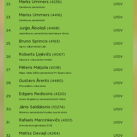
Marks Ummers
(4236)
22.
U10V
Carnikavas pamatskola
Mariss Ummers
(4416)
23.
U10V
Carnikavas pamatskola
Jurģis Āboliņš
(4468)
24.
U10V
Jaunmārupes pamatskola/Jaunmārupe skrien
Bruno Sprincis
(4163)
25.
U10V
Ogres sākumskola/Lāči
Roberts Ļiņēvičs
(4067)
26.
U10V
Tukuma 2. vidusskola/Venden
Pēteris Matjola
(4018)
27.
U10V
Rīgas Valda Zālīša pamatskola/PII Ķiparu nams
Gustavs Ārents
(4480)
28.
U10V
Pilsrundāles vidusskola
Edgars Redisons
(4320)
29.
U10V
Annas Brigaderes pamatskola/ASK Patria
Jānis Saldūksnis
(10274)
30.
U10V
Rubenes pamatskola/Kocēnu sporta skola
Rafaels Marcinkevičs
(4301)
31.
U10V
Ziemeļvalstu ģimnāzija/ZVĢ
Matīss Devaijī
(4284)
32.
U10V