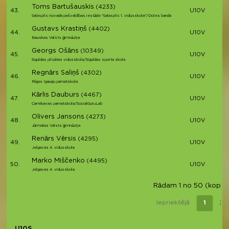
Toms Bartušauskis
(4233)
43.
U10V
Salaspils novada pašvaldības iestāde "Salaspils 1. vidusskola"/Doles banda
Gustavs Krastiņš
(4402)
44.
U10V
Bauskas Valsts ģimnāzija
Georgs Ošāns
(10349)
45.
U10V
Siguldas pilsētas vidusskola/Siguldas sporta skola
Regnārs Saliņš
(4302)
46.
U10V
Rīgas Igauņu pamatskola
Kārlis Dauburs
(4467)
47.
U10V
Carnikavas pamatskola/SocialGuruLab
Olivers Jansons
(4273)
48.
U10V
Jūrmalas Valsts ģimnāzija
Renārs Vērsis
(4295)
49.
U10V
Jelgavas 4. vidusskola
Marko Miščenko
(4495)
50.
U10V
Jelgavas 4. vidusskola
Rādam 1 no 50 (kopā 52
Iepriekšējā
1
2
U10S