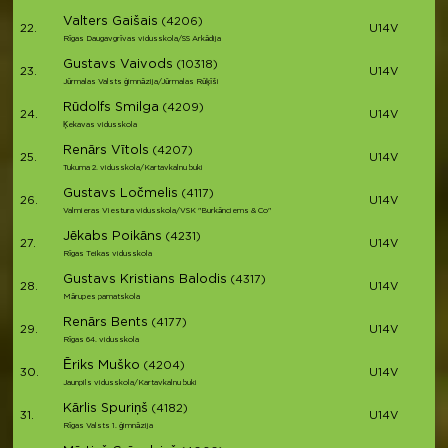
Valters Gaišais
(4206)
22.
U14V
Rīgas Daugavgrīvas vidusskola/SS Arkādija
Gustavs Vaivods
(10318)
23.
U14V
Jūrmalas Valsts ģimnāzija/Jūrmalas Rūķīši
Rūdolfs Smilga
(4209)
24.
U14V
Ķekavas vidusskola
Renārs Vītols
(4207)
25.
U14V
Tukuma 2. vidusskola/Kartavkalnu buki
Gustavs Ločmelis
(4117)
26.
U14V
Valmieras Viestura vidusskola/VSK "Burkānciems & Co"
Jēkabs Poikāns
(4231)
27.
U14V
Rīgas Teikas vidusskola
Gustavs Kristians Balodis
(4317)
28.
U14V
Mārupes pamatskola
Renārs Bents
(4177)
29.
U14V
Rīgas 64. vidusskola
Ēriks Muško
(4204)
30.
U14V
Jaunpils vidusskola/Kartavkalnu buki
Kārlis Spuriņš
(4182)
31.
U14V
Rīgas Valsts 1. ģimnāzija