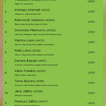
(4116)
1.
U10V
Rīgas 40. vidusskola
Kristaps Krūmiņš
(4102)
2.
U10V
Jelgavas 4. sākumskola/JNSC
Raimonds Saklaurs
(4084)
3.
U10V
Ādažu vidusskola/Bermudu sešstūris
Dominiks Pētersons
(4056)
4.
U10V
Valmieras Pārgaujas sākumskola/Scott Running Latvia
Martins Lūsis
(4472)
5.
U10V
Talsu 2. vidusskola/Talsu pakalnu sporta klubs
Ralfs Lūsis
(4229)
6.
U10V
Talsu 2. vidusskola/Talsu pakalnu sporta klubs
Daniels Ķepals
(4137)
7.
U10V
Aizputes vidusskola/Liepājas rajona sporta skola
Kārlis Poikāns
(4230)
8.
U10V
Rīgas Teikas vidusskola
Toms Boruto
(4138)
9.
U10V
Aizputes vidusskola/Liepājas rajona sporta skola
Jānis Zālītis
(4038)
10.
U10V
Ulbrokas vidusskola
Markuss Zālītis
(4097)
11.
U10V
Ķekavas vidusskola/Ķekava