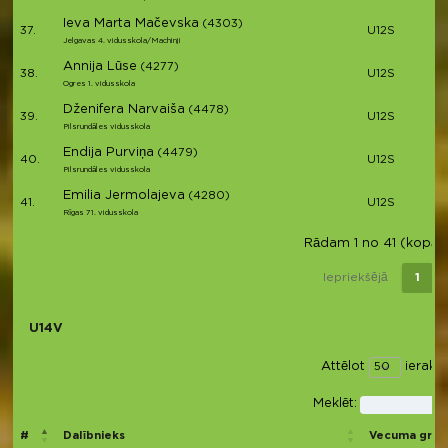
Ieva Marta Mačevska
(4303)
37.
U12S
Jelgavas 4. vidusskola/Machinji
Annija Lūse
(4277)
38.
U12S
Ogres 1. vidusskola
Dženifera Narvaiša
(4478)
39.
U12S
Pilsrundāles vidusskola
Endija Purviņa
(4479)
40.
U12S
Pilsrundāles vidusskola
Emilia Jermolajeva
(4280)
41.
U12S
Rīgas 71. vidusskola
Rādam 1 no 41 (kopā 41
Iepriekšējā
1
U14V
Attēlot
ierakst
Meklēt:
#
Dalībnieks
Vecuma grup