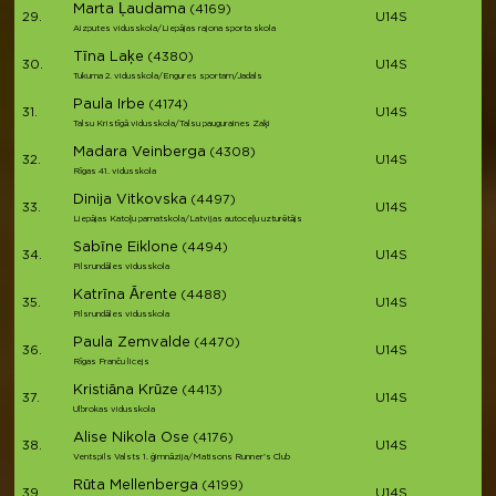
Marta Ļaudama
(4169)
29.
U14S
Aizputes vidusskola/Liepājas rajona sporta skola
Tīna Laķe
(4380)
30.
U14S
Tukuma 2. vidusskola/Engures sportam/Jadals
Paula Irbe
(4174)
31.
U14S
Talsu Kristīgā vidusskola/Talsu pauguraines Zaķi
Madara Veinberga
(4308)
32.
U14S
Rīgas 41. vidusskola
Dinija Vitkovska
(4497)
33.
U14S
Liepājas Katoļu pamatskola/Latvijas autoceļu uzturētājs
Sabīne Eiklone
(4494)
34.
U14S
Pilsrundāles vidusskola
Katrīna Ārente
(4488)
35.
U14S
Pilsrundāles vidusskola
Paula Zemvalde
(4470)
36.
U14S
Rīgas Franču licejs
Kristiāna Krūze
(4413)
37.
U14S
Ulbrokas vidusskola
Alise Nikola Ose
(4176)
38.
U14S
Ventspils Valsts 1. ģimnāzija/Matisons Runner's Club
Rūta Mellenberga
(4199)
39.
U14S