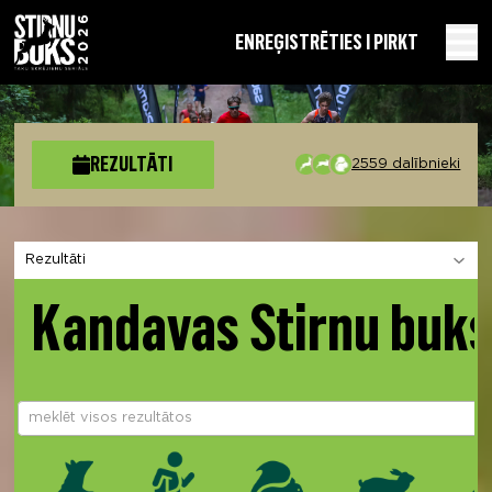
EN
REĢISTRĒTIES I PIRKT
REZULTĀTI
2559 dalībnieki
Izvēlies sadaļu
Kandavas Stirnu buks