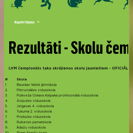
Kopvērtējums
Rezultāti - Skolu čem
LVM čempionāts taku skrējienos skolu jauniešiem - OFICIĀL
#
Skola
1.
Bauskas Valsts ģimnāzija
2.
Pilsrundāles vidusskola
3.
Pulkveža Oskara Kalpaka profesionālā vidusskola
4.
Aizputes vidusskola
5.
Jelgavas 4. vidusskola
6.
Tukuma 2. vidusskola
7.
Priekules vidusskola
8.
Rubenes pamatskola
9.
Ādažu vidusskola
10.
Rīgas Franču licejs