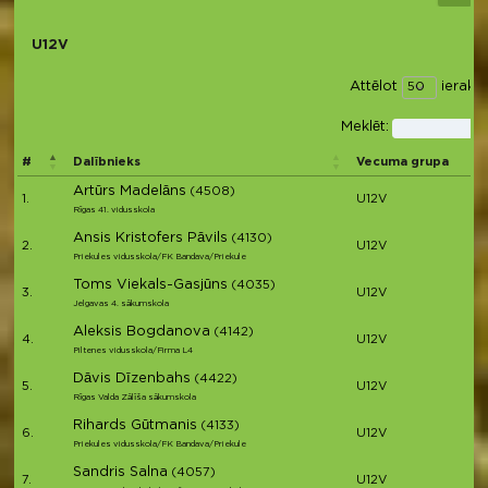
U12V
Attēlot
ierakst
Meklēt:
#
Dalībnieks
Vecuma grupa
Artūrs Madelāns
(4508)
1.
U12V
Rīgas 41. vidusskola
Ansis Kristofers Pāvils
(4130)
2.
U12V
Priekules vidusskola/FK Bandava/Priekule
Toms Viekals-Gasjūns
(4035)
3.
U12V
Jelgavas 4. sākumskola
Aleksis Bogdanova
(4142)
4.
U12V
Piltenes vidusskola/Firma L4
Dāvis Dīzenbahs
(4422)
5.
U12V
Rīgas Valda Zālīša sākumskola
Rihards Gūtmanis
(4133)
6.
U12V
Priekules vidusskola/FK Bandava/Priekule
Sandris Salna
(4057)
7.
U12V