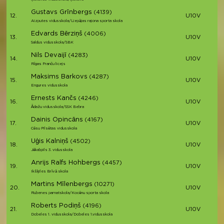
Gustavs Grīnbergs
(4139)
12.
U10V
Aizputes vidusskola/Liepājas rajona sporta skola
Edvards Bērziņš
(4006)
13.
U10V
Saldus vidusskola/SBK
Nils Devaijī
(4283)
14.
U10V
Rīgas Franču licejs
Maksims Barkovs
(4287)
15.
U10V
Engures vidusskola
Ernests Kančs
(4246)
16.
U10V
Ādažu vidusskola/SSK Bebra
Dainis Opincāns
(4167)
17.
U10V
Cēsu Pilsētas vidusskola
Uģis Kalniņš
(4502)
18.
U10V
Jēkabpils 3. vidusskola
Anrijs Ralfs Hohbergs
(4457)
19.
U10V
Ikšķiles Brīvā skola
Martins Mīlenbergs
(10271)
20.
U10V
Rubenes pamatskola/Kocēnu sporta skola
Roberts Podiņš
(4196)
21.
U10V
Dobeles 1. vidusskola/Dobeles 1.vidusskola