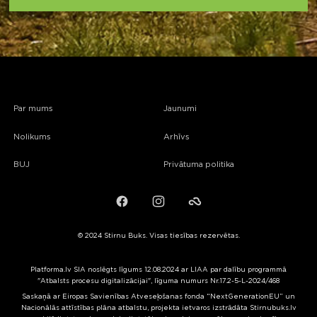
Par mums
Jaunumi
Nolikums
Arhīvs
BUJ
Privātuma politika
Facebook
Instagram
Failiem.lv
© 2024 Stirnu Buks. Visas tiesības rezervētas.
Platforma.lv SIA noslēgts līgums 12.08.2024 ar LIAA par dalību programmā
"Atbalsts procesu digitalizācijai", līguma numurs Nr.17.2-5-L-2024/468
Saskaņā ar Eiropas Savienības Atveseļošanas fonda “NextGenerationEU” un
Nacionālās attīstības plāna atbalstu, projekta ietvaros izstrādāta Stirnubuks.lv