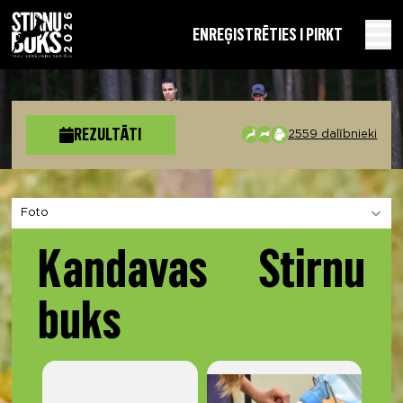
EN
REĢISTRĒTIES I PIRKT
REZULTĀTI
2559 dalībnieki
Izvēlies sadaļu
Kandavas Stirnu
buks