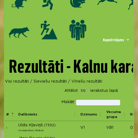
Kopvērtējums
Rezultāti - Kalnu kara
Visi rezultāti
/
Sieviešu rezultāti
/
Vīriešu rezultāti
Attēlot
ierakstus lapā
Meklēt:
Vecuma
#
Dalībnieks
Dzimums
Rezu
grupa
Uldis Kļaviņš
(7392)
V1
VB1
03:
1.
Vivobarefoot /Rieksti