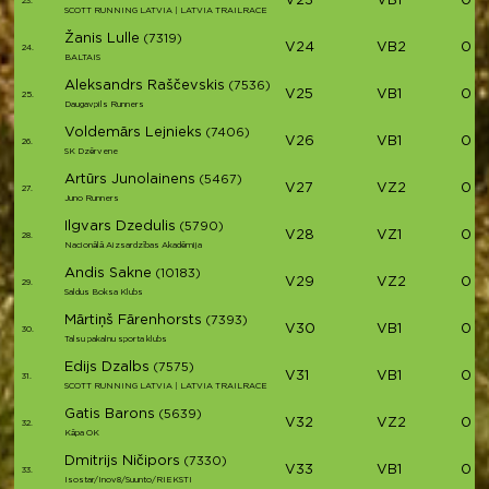
V23
VB1
03:
23.
SCOTT RUNNING LATVIA | LATVIA TRAILRACE
Žanis Lulle
(7319)
V24
VB2
03:
24.
BALTAIS
Aleksandrs Raščevskis
(7536)
V25
VB1
03:
25.
Daugavpils Runners
Voldemārs Lejnieks
(7406)
V26
VB1
03:3
26.
SK Dzērvene
Artūrs Junolainens
(5467)
V27
VZ2
03:
27.
Juno Runners
Ilgvars Dzedulis
(5790)
V28
VZ1
03:
28.
Nacionālā Aizsardzības Akadēmija
Andis Sakne
(10183)
V29
VZ2
03:
29.
Saldus Boksa Klubs
Mārtiņš Fārenhorsts
(7393)
V30
VB1
03:
30.
Talsu pakalnu sporta klubs
Edijs Dzalbs
(7575)
V31
VB1
03:
31.
SCOTT RUNNING LATVIA | LATVIA TRAILRACE
Gatis Barons
(5639)
V32
VZ2
03:
32.
Kāpa OK
Dmitrijs Ničipors
(7330)
V33
VB1
03:
33.
Isostar/Inov8/Suunto/RIEKSTI