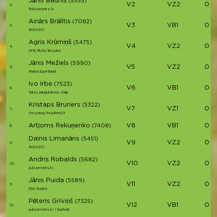
Jānis Baunis
(5535)
V2
VZ2
03:1
2.
Pulsometrs.lv
Ainārs Brālītis
(7082)
V3
VB1
03:1
3.
RIEKSTI
Agris Krūmiņš
(5475)
V4
VZ2
03:
4.
SPB RUN/Brooks
Jānis Mežiels
(5990)
V5
VZ2
03:
5.
Patria Sportland
Ivo Irbe
(7523)
V6
VB1
03:
6.
Talsu pauguraines Zaķi
Kristaps Bruners
(5322)
V7
VZ1
03:
7.
Virsotne/MARMOT
Artjoms Rekuņenko
V8
VB1
03:
(7408)
8.
Dainis Limanāns
(5451)
V9
VZ2
03:
9.
RIEKSTI
Andris Robalds
(5682)
V10
VZ2
03:
10.
pulsometrs.lv
Jānis Puida
(5589)
V11
VZ2
03:
11.
SSK Bebra
Pēteris Grīviņš
(7325)
V12
VB1
03:
12.
pulsometrs.lv | Surikati