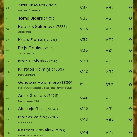
Artis Krievāns
(7140)
V34
VB2
03:
34.
VSK Burkānciems & Co
Toms Biders
V35
VB1
03:
(7101)
35.
Roberts Sukonovs
(7533)
V36
VB1
03:
36.
Supervaroņi
Krists Eiduks
V37
VZ2
03:
(10179)
37.
Edijs Eiduks
(5896)
V38
VZ1
03:
38.
TEAM EIDUKI
Ivars Grobiņš
V39
VB1
03:
(7264)
39.
Kristaps Kaimiņš
(7569)
V40
VB2
03:
40.
Patria Sportland
Gundega Heidingere
(5830)
S1
SZ2
03:
41.
Moller Auto Ventpils / Matisons Runner`s Club
Ansis Šteiners
(7426)
V41
VB1
03:
42.
Marienburgas Vilki
Aleksejs Bute
V42
VB1
03:
(7360)
43.
Mareks Vaišļa
(7298)
V43
VB2
03:
44.
SSK BEBRA
Kaspars Kravalis
(5000)
V44
VZ2
03:
45.
Lūša spēks - Jēkabpils