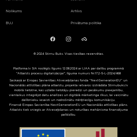
Nolikums
Arhīvs
BUJ
Privātuma politika
Facebook
Instagram
Failiem.lv
© 2024 Stirnu Buks. Visas tiesības rezervētas.
Platforma.lv SIA noslēgts līgums 12.08.2024 ar LIAA par dalību programmā
"Atbalsts procesu digitalizācijai", līguma numurs Nr.17.2-5-L-2024/468
Saskaņā ar Eiropas Savienības Atveseļošanas fonda “NextGenerationEU” un
Nacionālās attīstības plāna atbalstu, projekta ietvaros izstrādāta Stirnubuks.lv
mobilā lietotne, kas uzlabo lietotāju pieredzi un pasākumu pieejamību,
vienlaikus integrējot datu analīzes un digitālā mārketinga rīkus, lai veicinātu
dalībnieku iesaisti un nodrošinātu mērķtiecīgu komunikāciju.
Finansē Eiropas Savienība NextGenerationEU un Nacionālās attīstības plāns.
Atbalsts tiek sniegts ar Atveseļošanas un noturības mehānisma finansējuma
palīdzību.