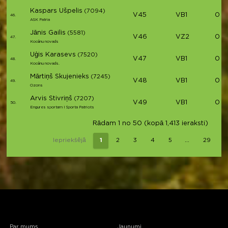
Kaspars Ušpelis
(7094)
V45
VB1
03:
46.
ASK Patria
Jānis Gailis
(5581)
V46
VZ2
03:
47.
Kocēnu novads
Uģis Karasevs
(7520)
V47
VB1
03:
48.
Kocēnu novads.
Mārtiņš Skujenieks
(7245)
V48
VB1
03:
49.
Ozons
Arvis Stivriņš
(7207)
V49
VB1
03:
50.
Engures sportam I Sporta Patriots
Rādam 1 no 50 (kopā 1,413 ieraksti)
…
Iepriekšējā
1
2
3
4
5
29
Par mums
Jaunumi