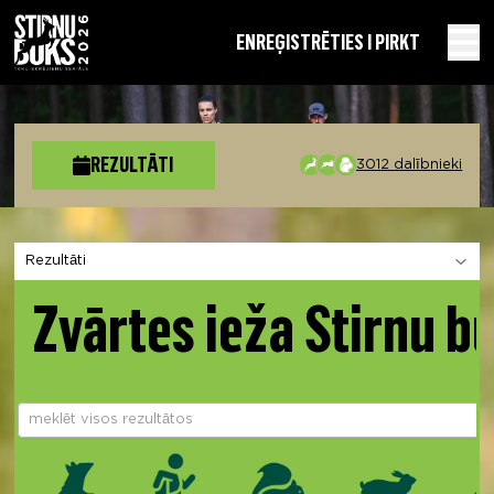
EN
REĢISTRĒTIES I PIRKT
REZULTĀTI
3012 dalībnieki
Izvēlies sadaļu
Zvārtes ieža Stirnu b