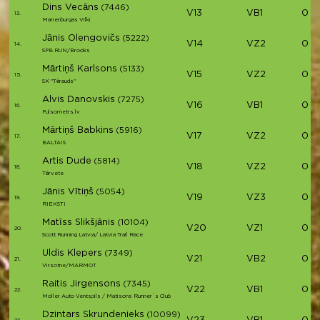
Dins Vecāns
(7446)
V13
VB1
03:
13.
Marienburgas Vilki
Jānis Olengovičs
(5222)
V14
VZ2
03:
14.
SPB RUN/Brooks
Mārtiņš Karlsons
(5133)
V15
VZ2
03:
15.
SK "Tērauds"
Alvis Danovskis
(7275)
V16
VB1
03:
16.
Pulsometrs.lv
Mārtiņš Babkins
(5916)
V17
VZ2
03:
17.
BALTAIS
Artis Dude
(5814)
V18
VZ2
03:
18.
Tērvete
Jānis Vītiņš
(5054)
V19
VZ3
03:
19.
RIEKSTI
Matīss Slikšjānis
(10104)
V20
VZ1
03:
20.
Scott Running Latvia/ Latvia Trail Race
Uldis Klepers
(7349)
V21
VB2
03:
21.
Virsotne/MARMOT
Raitis Jirgensons
(7345)
V22
VB1
03:
22.
Moller Auto Ventspils / Matisons Runner`s Club
Dzintars Skrundenieks
(10099)