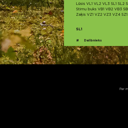
Lūsis
VL1
VL2
VL3
SL1
SL2
S
Stirnu buks
VB1
VB2
VB3
SB
Zaķis
VZ1
VZ2
VZ3
VZ4
SZ1
SL1
#
Dalībnieks
Par 