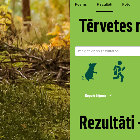
Posms
Rezultāti
Foto
Tērvetes 
Kopvērtējums
Rezultāti