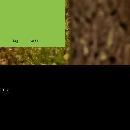
Līg.
Kopā
litika