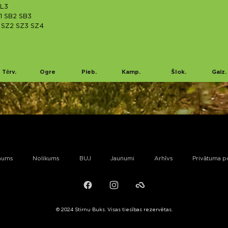
L3
1
SB2
SB3
SZ2
SZ3
SZ4
Tērv.
Ogre
Pieb.
Kamp.
Šlok.
Gaiz.
mums
Nolikums
BUJ
Jaunumi
Arhīvs
Privātuma po
Facebook
Instagram
Failiem.lv
© 2024 Stirnu Buks. Visas tiesības rezervētas.