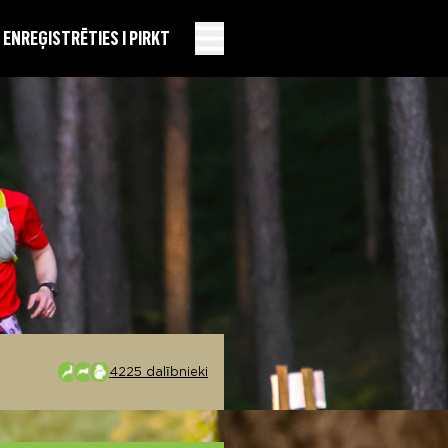
EN
REĢISTRĒTIES I PIRKT
4225 dalībnieki