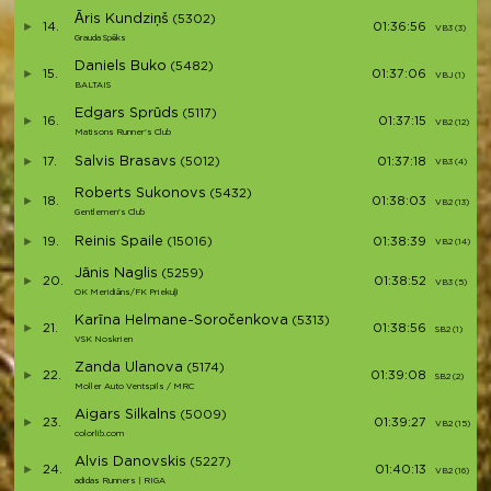
Āris Kundziņš
(5302)
14.
01:36:56
VB3 (3)
Grauda Spēks
Daniels Buko
(5482)
15.
01:37:06
VBJ (1)
BALTAIS
Edgars Sprūds
(5117)
16.
01:37:15
VB2 (12)
Matisons Runner's Club
Salvis Brasavs
17.
(5012)
01:37:18
VB3 (4)
Roberts Sukonovs
(5432)
18.
01:38:03
VB2 (13)
Gentlemen's Club
Reinis Spaile
19.
(15016)
01:38:39
VB2 (14)
Jānis Naglis
(5259)
20.
01:38:52
VB3 (5)
OK Meridiāns/FK Priekuļi
Karīna Helmane-Soročenkova
(5313)
21.
01:38:56
SB2 (1)
VSK Noskrien
Zanda Ulanova
(5174)
22.
01:39:08
SB2 (2)
Moller Auto Ventspils / MRC
Aigars Silkalns
(5009)
23.
01:39:27
VB2 (15)
colorlib.com
Alvis Danovskis
(5227)
24.
01:40:13
VB2 (16)
adidas Runners | RIGA