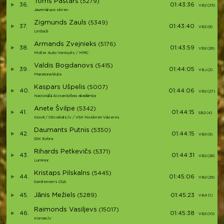
Toms Pastars
(5279)
36.
01:43:36
VB2 (25)
Jaunmārupe skrien
Zigmunds Zauls
(5349)
37.
01:43:40
VB3 (8)
Limbaži
Armands Zvejnieks
(5176)
38.
01:43:59
VB2 (26)
Moller Auto Ventspils / MRC
Valdis Bogdanovs
(5415)
39.
01:44:05
VBJ (2)
Maratona klubs
Kaspars Ušpelis
(5007)
40.
01:44:06
VB2 (27)
Nacionālā Aizsardzības akadēmija
Anete Švilpe
(5342)
41.
01:44:15
SB2 (4)
Inov8 / OSveikals.lv / VSK Noskrien Vāveres
Daumants Putnis
(5350)
42.
01:44:15
VB3 (9)
SSK Bebra
Rihards Petkevičs
(5371)
43.
01:44:31
VB2 (28)
Luminor
Kristaps Pilskalns
(5445)
44.
01:45:06
VB2 (29)
Gentlemen's Club
Jānis Mežiels
45.
(5289)
01:45:23
VB4 (1)
Raimonds Vasiljevs
(15017)
46.
01:45:38
VB3 (10)
Iroman.lv