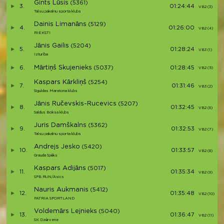
Gints Lūsis
(5361)
3.
01:24:44
VB2 (3)
Talsu pakalnu sporta klubs
Dainis Limanāns
(5129)
4.
01:26:00
VB2 (4)
RIEKSTI
Jānis Gailis
(5204)
5.
01:28:24
VB3 (1)
Izturība
Mārtiņš Skujenieks
6.
(5037)
01:28:45
VB2 (5)
Kaspars Kārkliņš
(5254)
7.
01:31:46
VB3 (2)
Siguldas Maratona klubs
Jānis Ručevskis-Rucevics
(5207)
8.
01:32:45
VB2 (6)
Saldus Boksa klubs
Juris Damškalns
(5362)
9.
01:32:53
VB2 (7)
Talsu pakalnu sporta klubs
Andrejs Jesko
(5420)
10.
01:33:57
VB2 (8)
Grauda Spēks
Kaspars Adijāns
(5017)
11.
01:35:34
VB2 (9)
SPB RUN/Asics
Nauris Aukmanis
(5412)
12.
01:35:48
VB2 (10)
PATRIA SPORTLAND
Voldemārs Lejnieks
(5040)
13.
01:36:47
VB2 (11)
SK Dzērvene