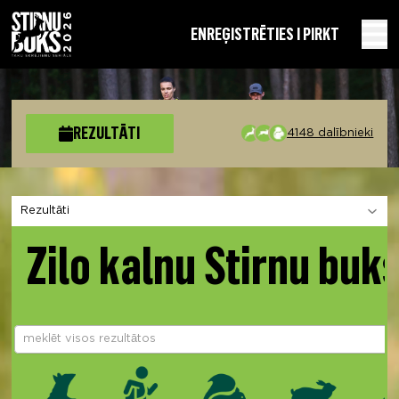
EN
REĢISTRĒTIES I PIRKT
REZULTĀTI
4148 dalībnieki
Izvēlies sadaļu
Zilo kalnu Stirnu buk