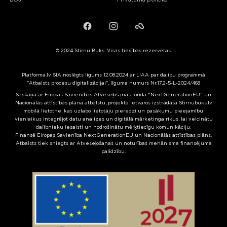
BUJ
Privātuma politika
Facebook
Instagram
Failiem.lv
© 2024 Stirnu Buks. Visas tiesības rezervētas.
Platforma.lv SIA noslēgts līgums 12.08.2024 ar LIAA par dalību programmā
"Atbalsts procesu digitalizācijai", līguma numurs Nr.17.2-5-L-2024/468
Saskaņā ar Eiropas Savienības Atveseļošanas fonda “NextGenerationEU” un
Nacionālās attīstības plāna atbalstu, projekta ietvaros izstrādāta Stirnubuks.lv
mobilā lietotne, kas uzlabo lietotāju pieredzi un pasākumu pieejamību,
vienlaikus integrējot datu analīzes un digitālā mārketinga rīkus, lai veicinātu
dalībnieku iesaisti un nodrošinātu mērķtiecīgu komunikāciju.
Finansē Eiropas Savienība NextGenerationEU un Nacionālās attīstības plāns.
Atbalsts tiek sniegts ar Atveseļošanas un noturības mehānisma finansējuma
palīdzību.