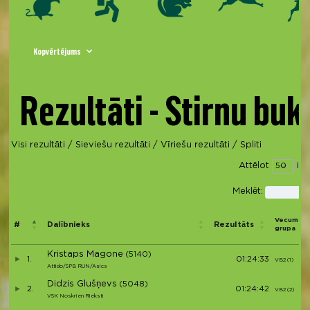
Kopvērtējums
Rezultāti - Stirnu buk
Visi rezultāti
/
Sieviešu rezultāti
/
Vīriešu rezultāti
/
Spliti
Attēlot
ier
Meklēt:
Vecuma
#
Dalībnieks
Rezultāts
grupa
Kristaps Magone
(5140)
1.
01:24:33
VB2 (1)
Attido/SPB RUN/Asics
Didzis Glušņevs
(5048)
2.
01:24:42
VB2 (2)
VSK Noskrien Rieksti