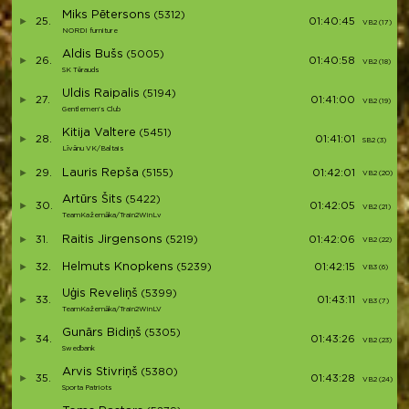
Miks Pētersons
(5312)
25.
01:40:45
VB2 (17)
NORDI furniture
Aldis Bušs
(5005)
26.
01:40:58
VB2 (18)
SK Tērauds
Uldis Raipalis
(5194)
27.
01:41:00
VB2 (19)
Gentlemen's Club
Kitija Valtere
(5451)
28.
01:41:01
SB2 (3)
Līvānu VK/Baltais
Lauris Repša
29.
(5155)
01:42:01
VB2 (20)
Artūrs Šits
(5422)
30.
01:42:05
VB2 (21)
TeamKažemāka/Train2WinLv
Raitis Jirgensons
31.
(5219)
01:42:06
VB2 (22)
Helmuts Knopkens
32.
(5239)
01:42:15
VB3 (6)
Uģis Reveliņš
(5399)
33.
01:43:11
VB3 (7)
TeamKažemāka/Train2WinLV
Gunārs Bidiņš
(5305)
34.
01:43:26
VB2 (23)
Swedbank
Arvis Stivriņš
(5380)
35.
01:43:28
VB2 (24)
Sporta Patriots