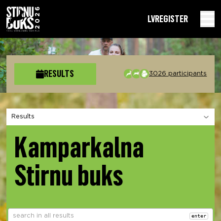
LV
REGISTER
RESULTS
3026 participants
Choose a section
Kamparkalna
Stirnu buks
enter