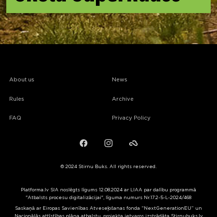
About us
News
Rules
Archive
FAQ
Privacy Policy
Facebook
Instagram
Failiem.lv
© 2024 Stirnu Buks. All rights reserved.
Platforma.lv SIA noslēgts līgums 12.08.2024 ar LIAA par dalību programmā
"Atbalsts procesu digitalizācijai", līguma numurs Nr.17.2-5-L-2024/468
Saskaņā ar Eiropas Savienības Atveseļošanas fonda “NextGenerationEU” un
Nacionālās attīstības plāna atbalstu, projekta ietvaros izstrādāta Stirnubuks.lv