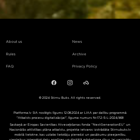
About us
News
Rules
Archive
FAQ
Privacy Policy
Facebook
Instagram
Failiem.lv
© 2024 Stirnu Buks. All rights reserved.
Platforma.lv SIA noslēgts līgums 12.08.2024 ar LIAA par dalību programmā
"Atbalsts procesu digitalizācijai", līguma numurs Nr.17.2-5-L-2024/468
Saskaņā ar Eiropas Savienības Atveseļošanas fonda “NextGenerationEU” un
Nacionālās attīstības plāna atbalstu, projekta ietvaros izstrādāta Stirnubuks.lv
mobilā lietotne, kas uzlabo lietotāju pieredzi un pasākumu pieejamību,
vienlaikus integrējot datu analīzes un digitālā mārketinga rīkus, lai veicinātu