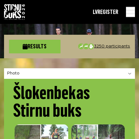
LV
REGISTER
RESULTS
3250 participants
Choose a section
Šlokenbekas
Stirnu buks