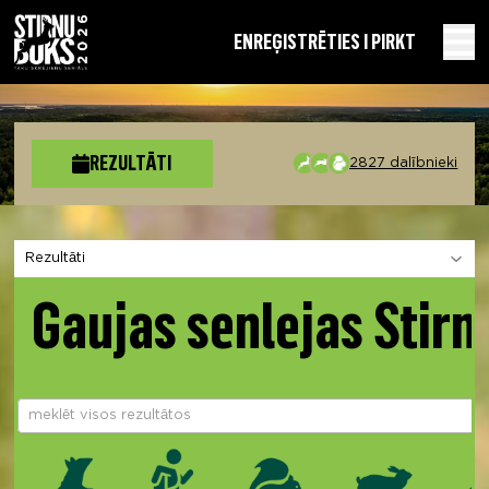
EN
REĢISTRĒTIES I PIRKT
REZULTĀTI
2827 dalībnieki
Izvēlies sadaļu
Gaujas senlejas Stirn