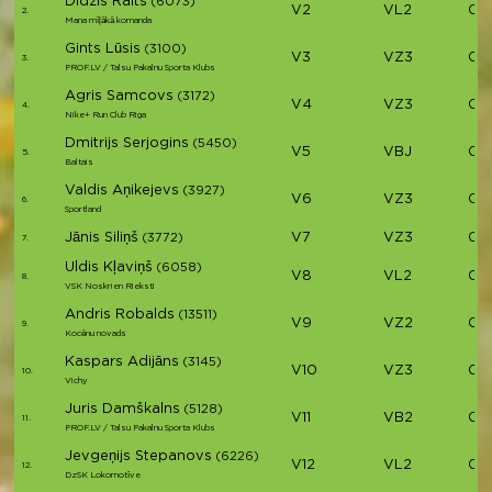
Didzis Raits
(6073)
V2
VL2
01:
2.
Mana mīļākā komanda
Gints Lūsis
(3100)
V3
VZ3
01:
3.
PROF.LV / Talsu Pakalnu Sporta Klubs
Agris Samcovs
(3172)
V4
VZ3
01:
4.
Nike+ Run Club Riga
Dmitrijs Serjogins
(5450)
V5
VBJ
01:
5.
Baltais
Valdis Aņikejevs
(3927)
V6
VZ3
01:
6.
Sportland
Jānis Siliņš
V7
VZ3
01:
(3772)
7.
Uldis Kļaviņš
(6058)
V8
VL2
01:
8.
VSK Noskrien Rieksti
Andris Robalds
(13511)
V9
VZ2
01:
9.
Kocēnu novads
Kaspars Adijāns
(3145)
V10
VZ3
01:
10.
Vichy
Juris Damškalns
(5128)
V11
VB2
01:
11.
PROF.LV / Talsu Pakalnu Sporta Klubs
Jevgeņijs Stepanovs
(6226)
V12
VL2
01:
12.
DzSK Lokomotīve