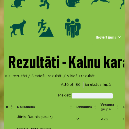
Kopvērtējums
Rezultāti - Kalnu kara
Visi rezultāti
/
Sieviešu rezultāti
/
Vīriešu rezultāti
Attēlot
ierakstus lapā
Meklēt:
Vecuma
#
Dalībnieks
Dzimums
Rez
grupa
Jānis Baunis
(13527)
V1
VZ2
01:
1.
_