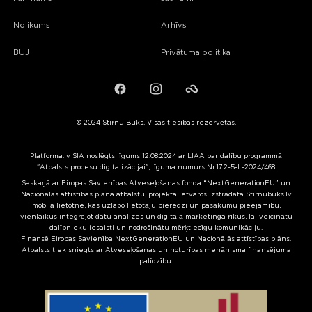
Nolikums
Arhīvs
BUJ
Privātuma politika
Facebook
Instagram
Failiem.lv
© 2024 Stirnu Buks. Visas tiesības rezervētas.
Platforma.lv SIA noslēgts līgums 12.08.2024 ar LIAA par dalību programmā
"Atbalsts procesu digitalizācijai", līguma numurs Nr.17.2-5-L-2024/468
Saskaņā ar Eiropas Savienības Atveseļošanas fonda “NextGenerationEU” un
Nacionālās attīstības plāna atbalstu, projekta ietvaros izstrādāta Stirnubuks.lv
mobilā lietotne, kas uzlabo lietotāju pieredzi un pasākumu pieejamību,
vienlaikus integrējot datu analīzes un digitālā mārketinga rīkus, lai veicinātu
dalībnieku iesaisti un nodrošinātu mērķtiecīgu komunikāciju.
Finansē Eiropas Savienība NextGenerationEU un Nacionālās attīstības plāns.
Atbalsts tiek sniegts ar Atveseļošanas un noturības mehānisma finansējuma
palīdzību.