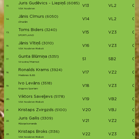
Juris Gudēvics - Liepiņš
(6085)
V13
VL2
01:
13.
VSK Noskrien
Jānis Cīmurs
(6050)
V14
VL2
01:
14.
cīmurēni
Toms Biders
(3240)
V15
VZ3
01:
15.
SPORTLAND
Jānis Vītiņš
(3010)
V16
VZ3
01:
16.
VSK Noskrien Rieksti
Gunta Blūmiņa
(5351)
S1
SB2
01:
17.
Virsotne/Marmot
Ronalds Krams
(3924)
V17
VZ2
01:
18.
Madonas BJSS
Ivo Levāns
(3518)
V18
VZ3
01:
19.
Engures Sportam
Viktors Saveļjevs
(5178)
V19
VB2
01:
20.
VSK Noskrien Rieksti
Kristaps Zvirgzds
V20
VBJ
01:
(5100)
21.
Juris Gailis
(3309)
V21
VZ2
01:
22.
Rūsiņa komanda
Kristaps Broks
(3136)
V22
VZ3
01:
23.
VSK Noskrien Rieksti