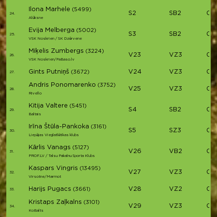
Ilona Marhele
(5499)
S2
SB2
01:
24.
Alūksne
Evija Melberga
(5002)
S3
SB2
01:
25.
VSK Noskrien / SK Dzērvene
Miķelis Zumbergs
(3224)
V23
VZ3
01:
26.
VSK Noskrien/PaBaso.lv
Gints Putniņš
V24
VZ3
01:
(3672)
27.
Andris Ponomarenko
(3752)
V25
VZ3
02
28.
Rivello
Kitija Valtere
(5451)
S4
SB2
02
29.
Baltais
Irīna Štūla-Pankoka
(3161)
S5
SZ3
02
30.
Liepājas Vieglatlētikas klubs
Kārlis Vanags
(5127)
V26
VB2
02
31.
PROF.LV / Talsu Pakalnu Sporta Klubs
Kaspars Vingris
(13495)
V27
VZ3
02
32.
Virsotne/Marmot
Harijs Pugacs
V28
VZ2
02
(3661)
33.
Kristaps Zaļkalns
(3101)
V29
VZ3
02
34.
KoBalts