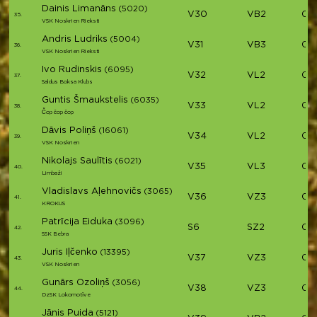
Dainis Limanāns
(5020)
V30
VB2
02
35.
VSK Noskrien Rieksti
Andris Ludriks
(5004)
V31
VB3
02
36.
VSK Noskrien Rieksti
Ivo Rudinskis
(6095)
V32
VL2
02
37.
Saldus Boksa Klubs
Guntis Šmaukstelis
(6035)
V33
VL2
02
38.
Čop čop čop
Dāvis Poliņš
(16061)
V34
VL2
02
39.
VSK Noskrien
Nikolajs Saulītis
(6021)
V35
VL3
02
40.
Limbaži
Vladislavs Aļehnovičs
(3065)
V36
VZ3
02
41.
KROKUS
Patrīcija Eiduka
(3096)
S6
SZ2
02
42.
SSK Bebra
Juris Iļčenko
(13395)
V37
VZ3
02
43.
VSK Noskrien
Gunārs Ozoliņš
(3056)
V38
VZ3
02:
44.
DzSK Lokomotīve
Jānis Puida
(5121)